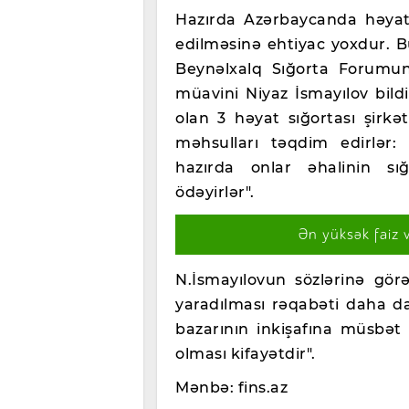
Hazırda Azərbaycanda həyat 
edilməsinə ehtiyac yoxdur. B
Beynəlxalq Sığorta Forumun
müavini Niyaz İsmayılov bild
olan 3 həyat sığortası şirkə
məhsulları təqdim edirlər: 
hazırda onlar əhalinin sı
ödəyirlər".
Ən yüksək faiz 
N.İsmayılovun sözlərinə görə
yaradılması rəqabəti daha da
bazarının inkişafına müsbət 
olması kifayətdir".
Mənbə: fins.az