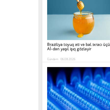
Braziliya toyuq əti və bal ixracı üç
Aİ-dən yaşıl işıq gözləyir
Gündəm
06.08.2026