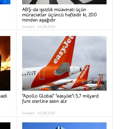
ABŞ-da işsizlik müavinəti üçün
müraciətlər üçüncü həftədir ki, 200
mindən aşağıdır
Gündəm
06.08.2026
sadi
"Apollo Global" "easyJet"i 5,7 milyard
funt sterlinə satın alır
Gündəm
06.08.2026