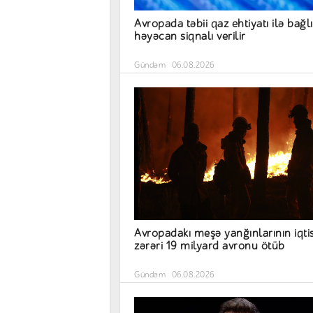
Avropada təbii qaz ehtiyatı ilə bağlı
həyəcan siqnalı verilir
Gündəm
06.08.2026
Avropadakı meşə yanğınlarının iqti
zərəri 19 milyard avronu ötüb
Gündəm
06.08.2026