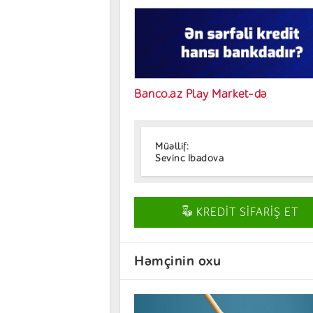
Banco.az Play Market-də
Müəllif:
Sevinc Ibadova
KREDİT SİFARİŞ ET
Həmçinin oxu