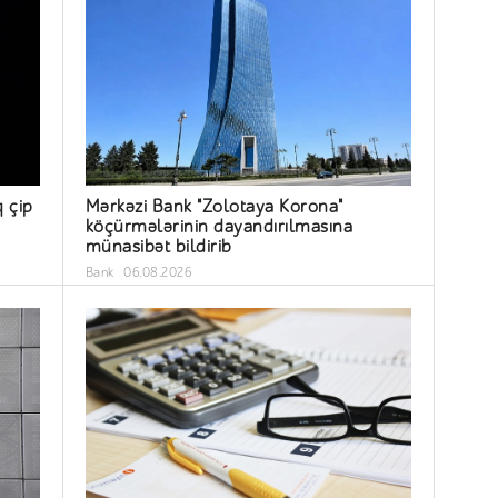
q çip
Mərkəzi Bank "Zolotaya Korona"
köçürmələrinin dayandırılmasına
münasibət bildirib
Bank
06.08.2026