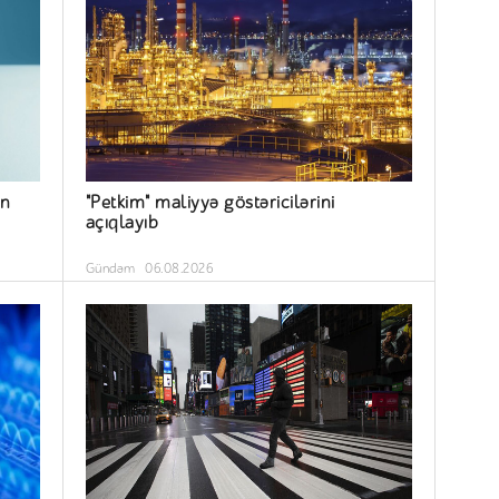
ün
"Petkim" maliyyə göstəricilərini
açıqlayıb
Gündəm
06.08.2026