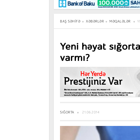
Maraqlı
BancoTV
Müsahibə
BAŞ SƏHIFƏ
XƏBƏRLƏR
MƏQALƏLƏR
Y
Yeni həyat sığorta
varmı?
SIĞORTA
21.06.2014