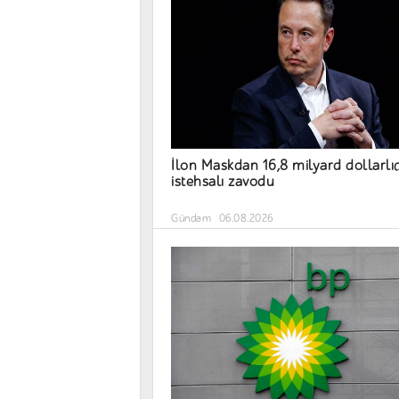
İlon Maskdan 16,8 milyard dollarlı
istehsalı zavodu
Gündəm
06.08.2026