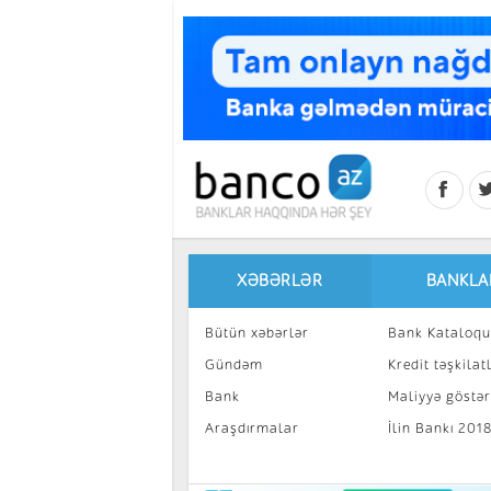
Skip to main content
XƏBƏRLƏR
BANKLA
Bütün xəbərlər
Bank Kataloqu
Gündəm
Kredit təşkilatl
Bank
Maliyyə göstəri
Araşdırmalar
İlin Bankı 201
İnvestisiya