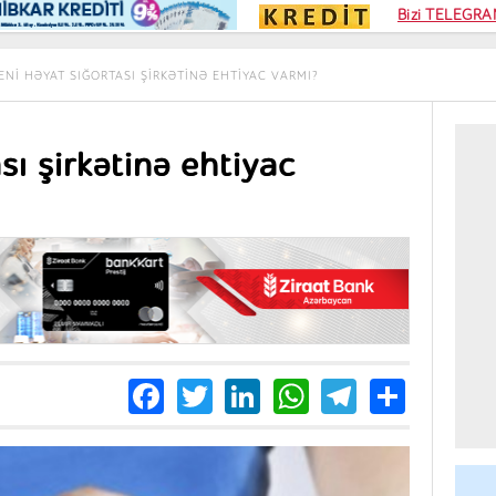
Kampa
Bizi TELEGRAM
Kart si
ENI HƏYAT SIĞORTASI ŞIRKƏTINƏ EHTIYAC VARMI?
sı şirkətinə ehtiyac
Facebook
Twitter
LinkedIn
WhatsApp
Telegra
Share