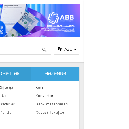
AZE
IDMƏTLƏR
MƏZƏNNƏ
Sifarişi
Kurs
tlər
Konvertor
reditlər
Bank məzənnələri
 Kartlar
Xüsusi Təkliflər
a