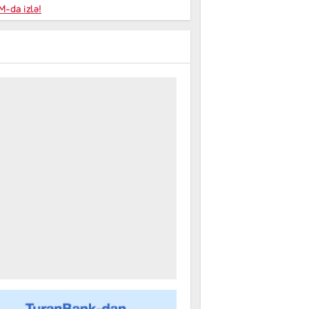
niyalar
-da izlə!
farişi
m