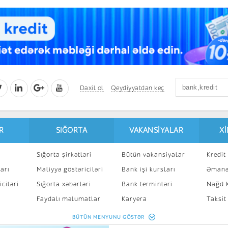
Daxil ol
Qeydiyyatdan keç
R
SIĞORTA
VAKANSIYALAR
X
Sığorta şirkətləri
Bütün vakansiyalar
Kredit 
arı
Maliyyə göstəriciləri
Bank işi kursları
Əmanə
ciləri
Sığorta xəbərləri
Bank terminləri
Nağd K
8
Faydalı məlumatlar
Karyera
Taksit
Sığorta kalkulyatoru
Peşakar inkişaf
İpotek
BÜTÜN MENYUNU GÖSTƏR