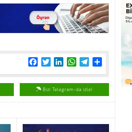
Facebook
Twitter
LinkedIn
WhatsApp
Telegram
Share
Bizi Telegram-da izlə!