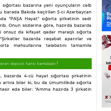
sığortası bazarına yeni oyunçuların cəlb
u barədə Bakıda keçirilən 5-ci Azərbaycan
da "PAŞA Həyat" sığorta şirkətinin sədr
irib. Onun sözlərinə görə, hazırda bazarda
ti onsuz da kifayət qədər maraqlı sığorta
"Şirkətlər bazarda rəqabət aparırlar və
ğorta məhsullarına tələbatını tamamilə
verən depozit hansı bankdadır?
, bazarda 4-cü həyat sığortası şirkətinin
 artıra bilər ki, bu da ümumilikdə sığorta
təsir edə bilər: "Amma hazırda 3 şirkətin