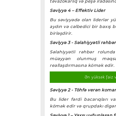
təvazökarlıq və peşə iradəsind
Səviyyə 4 – Effektiv Lider
Bu səviyyədə olan liderlər yük
aydın və cəlbedici bir baxış 
birləşdirir.
Səviyyə 3 - Səlahiyyətli rəhbər
Səlahiyyətli rəhbər rolunda
müəyyən olunmuş məqsəd
reallaşdırmasına kömək edir.
Ən yüksək faiz 
Səviyyə 2 - Töhfə verən koma
Bu lider fərdi bacarıqları v
kömək edir və qrupdakı digər i
Səviyyə 1 – Yaxşı uyğunlaşan f