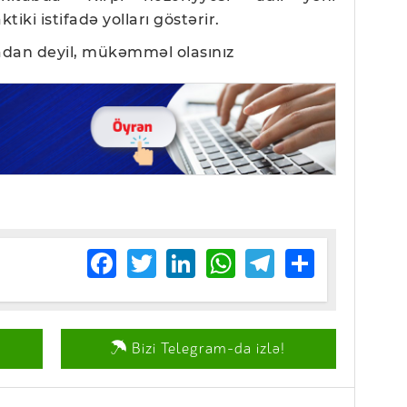
iki istifadə yolları göstərir.
sıradan deyil, mükəmməl olasınız
Facebook
Twitter
LinkedIn
WhatsApp
Telegram
Share
Bizi Telegram-da izlə!