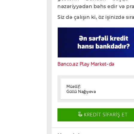
nəzəriyyədən bəhs edir və prakt
Siz də çalışın ki, öz işinizdə 
Banco.az Play Market-də
Müəllif:
Güllü Nağıyeva
KREDİT SİFARİŞ ET