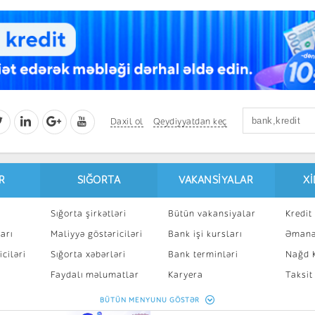
Daxil ol
Qeydiyyatdan keç
R
SIĞORTA
VAKANSIYALAR
X
Sığorta şirkətləri
Bütün vakansiyalar
Kredit 
arı
Maliyyə göstəriciləri
Bank işi kursları
Əmanə
ciləri
Sığorta xəbərləri
Bank terminləri
Nağd K
8
Faydalı məlumatlar
Karyera
Taksit
Sığorta kalkulyatoru
Peşakar inkişaf
İpotek
BÜTÜN MENYUNU GÖSTƏR