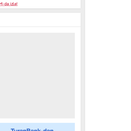
niyalar
-da izlə!
farişi
m