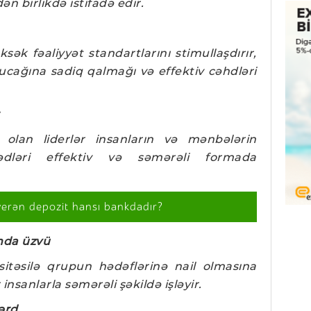
ən birlikdə istifadə edir.
sək fəaliyyət standartlarını stimullaşdırır,
bucağına sadiq qalmağı və effektiv cəhdləri
 olan liderlər insanların və mənbələrin
ləri effektiv və səmərəli formada
verən depozit hansı bankdadır?
nda üzvü
asitəsilə qrupun hədəflərinə nail olmasına
nsanlarla səmərəli şəkildə işləyir.
ərd