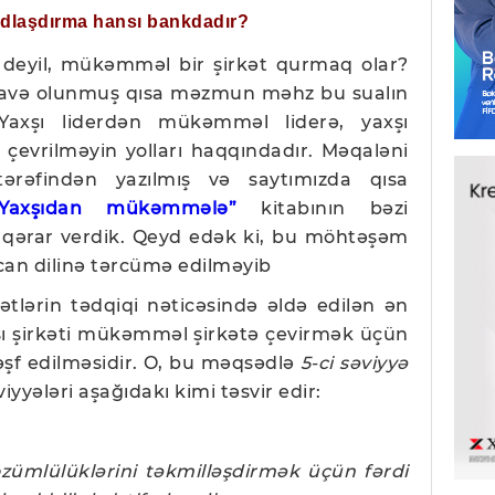
ğdlaşdırma hansı bankdadır?
t deyil, mükəmməl bir şirkət qurmaq olar?
lavə olunmuş qısa məzmun məhz bu sualın
Yaxşı liderdən mükəmməl liderə, yaxşı
çevrilməyin yolları haqqındadır. Məqaləni
tərəfindən yazılmış və saytımızda qısa
“Yaxşıdan mükəmmələ”
kitabının bəzi
qərar verdik. Qeyd edək ki, bu möhtəşəm
an dilinə tərcümə edilməyib
rkətlərin tədqiqi nəticəsində əldə edilən ən
xşı şirkəti mükəmməl şirkətə çevirmək üçün
əşf edilməsidir. O, bu məqsədlə
5-ci səviyyə
iyyələri aşağıdakı kimi təsvir edir:
özümlülüklərini təkmilləşdirmək üçün fərdi