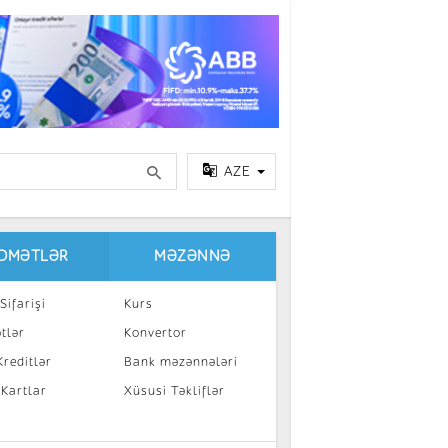
AZE
IDMƏTLƏR
MƏZƏNNƏ
Sifarişi
Kurs
tlər
Konvertor
reditlər
Bank məzənnələri
 Kartlar
Xüsusi Təkliflər
a