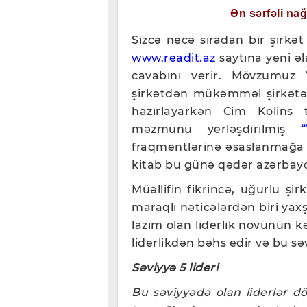
Ən sərfəli na
Sizcə necə sıradan bir şirkə
www.readit.az
saytına yeni ə
cavabını verir. Mövzumuz 
şirkətdən mükəmməl şirkətə 
hazırlayarkən Cim Kolins 
məzmunu yerləşdirilmiş
fraqmentlərinə əsaslanmağa 
kitab bu günə qədər azərbayc
Müəllifin fikrincə, uğurlu şi
maraqlı nəticələrdən biri ya
lazım olan liderlik növünün k
liderlikdən bəhs edir və bu səv
Səviyyə 5 lideri
Bu səviyyədə olan liderlər d