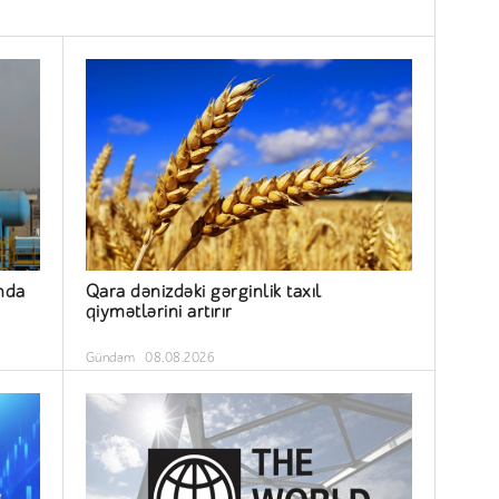
nda
Qara dənizdəki gərginlik taxıl
qiymətlərini artırır
Gündəm
08.08.2026