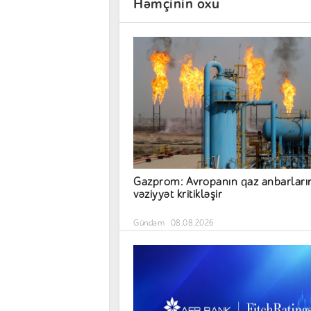
Həmçinin oxu
Gazprom: Avropanın qaz anbarları
vəziyyət kritikləşir
Gündəm
08.08.2026