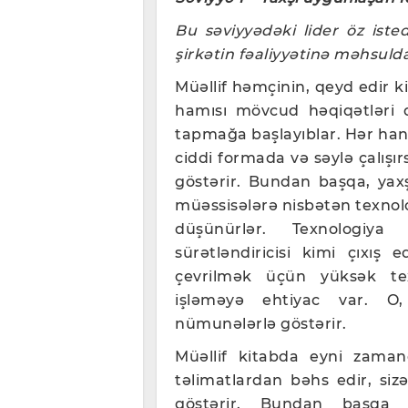
Bu səviyyədəki lider öz isteda
şirkətin fəaliyyətinə məhsulda
Müəllif həmçinin, qeyd edir 
hamısı mövcud həqiqətləri 
tapmağa başlayıblar. Hər han
ciddi formada və səylə çalışı
göstərir. Bundan başqa, yax
müəssisələrə nisbətən texnolog
düşünürlər. Texnologiya 
sürətləndiricisi kimi çıxış 
çevrilmək üçün yüksək tex
işləməyə ehtiyac var. O
nümunələrlə göstərir.
Müəllif kitabda eyni zamand
təlimatlardan bəhs edir, siz
göstərir. Bundan başqa k