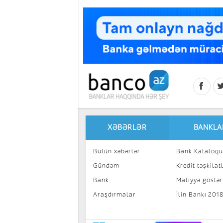
Skip to main content
XƏBƏRLƏR
BANKLA
Bütün xəbərlər
Bank Kataloqu
Gündəm
Kredit təşkilatl
Bank
Maliyyə göstəri
Araşdırmalar
İlin Bankı 201
İnvestisiya