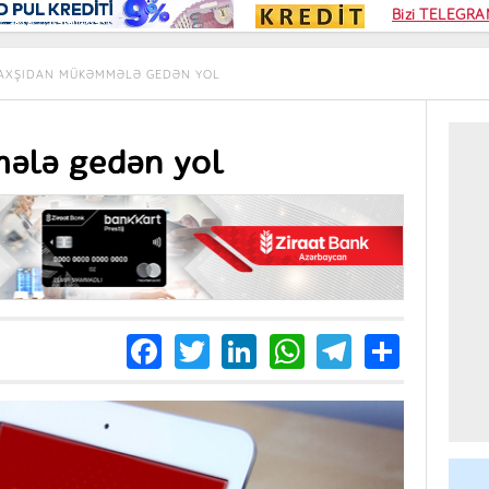
Kampa
Bizi TELEGRAM
Kart si
AXŞIDAN MÜKƏMMƏLƏ GEDƏN YOL
ələ gedən yol
Facebook
Twitter
LinkedIn
WhatsApp
Telegra
Share