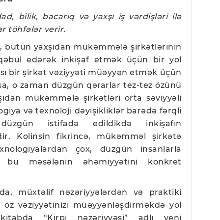
d, bilik, bacarıq və yaxşı iş vərdişləri ilə
r töhfələr verir.
ki, bütün yaxşıdan mükəmmələ şirkətlərinin
qəbul edərək inkişaf etmək üçün bir yol
sı bir şirkət vəziyyəti müəyyən etmək üçün
rsa, o zaman düzgün qərarlar tez-tez özünü
şıdan mükəmmələ şirkətləri orta səviyyəli
iya və texnoloji dəyişikliklər barədə fərqli
düzgün istifadə edildikdə inkişafın
edir. Kolinsin fikrincə, mükəmməl şirkətə
nologiyalardan çox, düzgün insanlarla
, bu məsələnin əhəmiyyətini konkret
a, müxtəlif nəzəriyyələrdən və praktiki
ə öz vəziyyətinizi müəyyənləşdirməkdə yol
itabda “Kirpi nəzəriyyəsi” adlı yeni