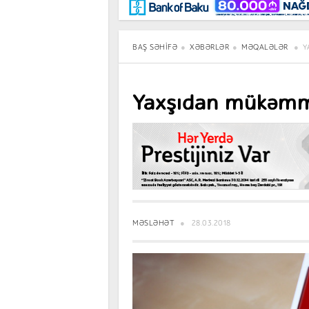
Maraqlı
BancoTV
Müsahibə
BAŞ SƏHIFƏ
XƏBƏRLƏR
MƏQALƏLƏR
Y
Yaxşıdan mükəmm
MƏSLƏHƏT
28.03.2018