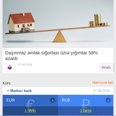
Daşınmaz əmlak sığortası üzrə yığımlar 58%
azalıb
07.08.2026
Ətraflı
Hamısına bax
Kurs
Mərkəzi bank
07.08.2026
₽
$
RUB
USD
2.0816
1.7