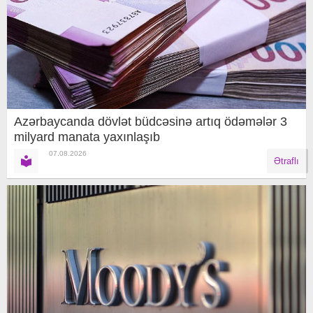
Azərbaycanda dövlət büdcəsinə artıq ödəmələr 3
milyard manata yaxınlaşıb
07.08.2026
Ətraflı