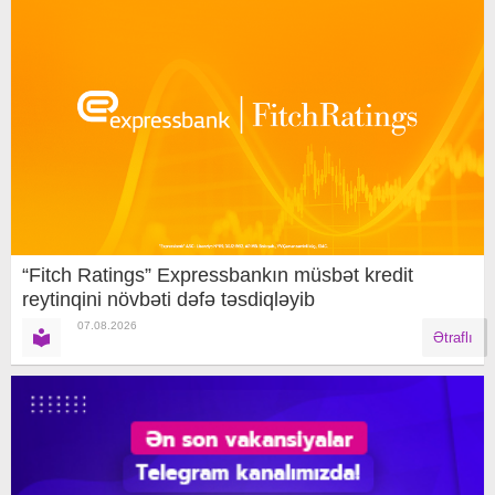
“Fitch Ratings” Expressbankın müsbət kredit
reytinqini növbəti dəfə təsdiqləyib
07.08.2026
Ətraflı