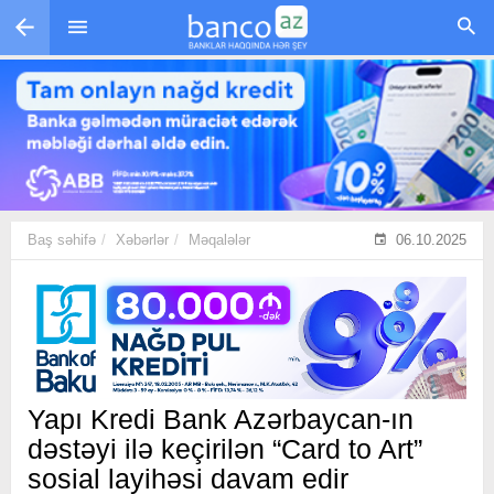
Skip to main content
Baş səhifə
Xəbərlər
Məqalələr
06.10.2025
Yapı Kredi Bank Azərbaycan-ın
dəstəyi ilə keçirilən “Card to Art”
sosial layihəsi davam edir