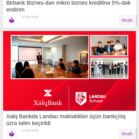
Birbank Biznes-dən mikro biznes kreditinə 5%-dək
endirim
07.08.2026
Ətraflı
Xalq Bankda Landau məktəbliləri üçün bankçılıq
üzrə təlim keçirildi
07.08.2026
Ətraflı