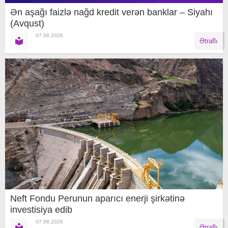
Ən aşağı faizlə nağd kredit verən banklar – Siyahı
(Avqust)
07.08.2026
Ətraflı
Neft Fondu Perunun aparıcı enerji şirkətinə
investisiya edib
07.08.2026
Ətraflı