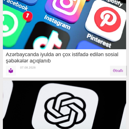
Azərbaycanda iyulda ən çox istifadə edilən sosial
şəbəkələr açıqlanıb
07.08.2026
Ətraflı