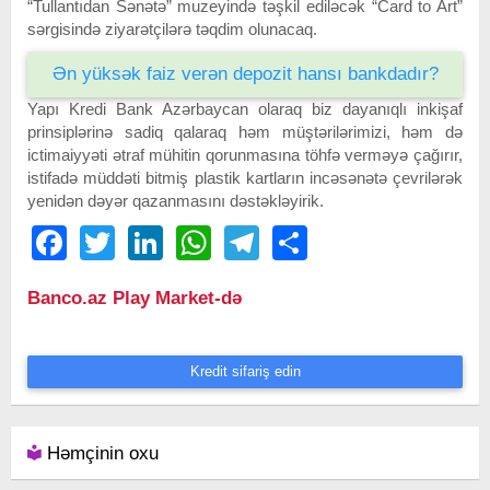
“Tullantıdan Sənətə” muzeyində təşkil ediləcək “Card to Art”
sərgisində ziyarətçilərə təqdim olunacaq.
Ən yüksək faiz verən depozit hansı bankdadır?
Yapı Kredi Bank Azərbaycan olaraq biz dayanıqlı inkişaf
prinsiplərinə sadiq qalaraq həm müştərilərimizi, həm də
ictimaiyyəti ətraf mühitin qorunmasına töhfə verməyə çağırır,
istifadə müddəti bitmiş plastik kartların incəsənətə çevrilərək
yenidən dəyər qazanmasını dəstəkləyirik.
Facebook
Twitter
LinkedIn
WhatsApp
Telegram
Share
Banco.az Play Market-də
Kredit sifariş edin
Həmçinin oxu