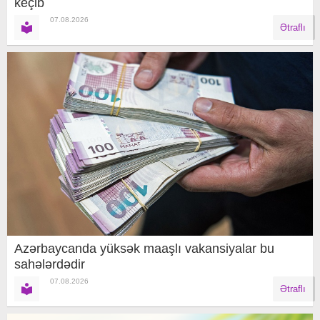
keçib
07.08.2026
Ətraflı
Azərbaycanda yüksək maaşlı vakansiyalar bu
sahələrdədir
07.08.2026
Ətraflı