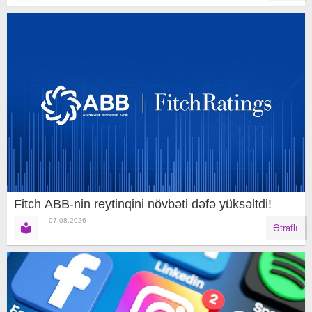
Fitch ABB-nin reytinqini növbəti dəfə yüksəltdi!
07.08.2026
Ətraflı