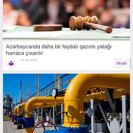
Azərbaycanda daha bir faydalı qazıntı yatağı
hərraca çıxarılır
07.08.2026
Ətraflı