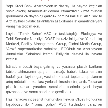
Yapı Kredi Bank Azərbaycan-ın dəstəyi ilə həyata keçirilən
sosial-ekoloji təşəbbüslər davam etməkdədir. Ətraf mühitin
qorunması və dayanıqlı gələcək naminə irəli sürülən “Card to
Art” layihəsi plastik tullantıların azaldılması istiqamətində yeni
yanaşma təqdim edir.
Layihə “Təmiz Şəhər” ASC-nin təşkilatçılığı, Ekologiya və
Təbii Sərvətlər Nazirliyi, DOST İnkluziv İnkişaf və Yaradıcılıq
Mərkəzi, Facility Management Group, Global Media Group,
“Araz” supermarketlər şəbəkəsi, ECOhub və Azərbaycan
Jurnalistlər Şəbəkəsi İctimai Birliyinin dəstəyi ilə həyata
keçirilir.
İstifadə müddəti başa çatmış və yararsız plastik kartların
təbiətə atılmasının qarşısını almağı, habelə təkrar emalını
hədəfləyən layihə çərçivəsində xüsusi toplama qutularının
artıq müxtəlif məkanlara yerləşdirilməsinə başlanıb. Toplanan
plastik kartlar yaradıcı şəxslərin əllərində yeni həyat
qazanacaq və sənət əsərlərinə çevriləcək.
Hazırlanacaq incəsənət nümunələri Heydər Əliyev Fondunun
təşəbbüsü ilə “Təmiz Şəhər” ASC tərəfindən yaradılan