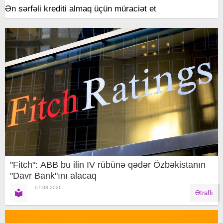
Ən sərfəli krediti almaq üçün müraciət et
"Fitch": ABB bu ilin IV rübünə qədər Özbəkistanın
"Davr Bank"ını alacaq
07.08.2026
Ətraflı