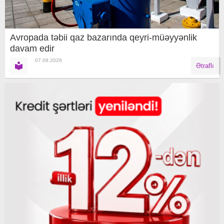
Avropada təbii qaz bazarında qeyri-müəyyənlik
davam edir
07.08.2026
Ətraflı