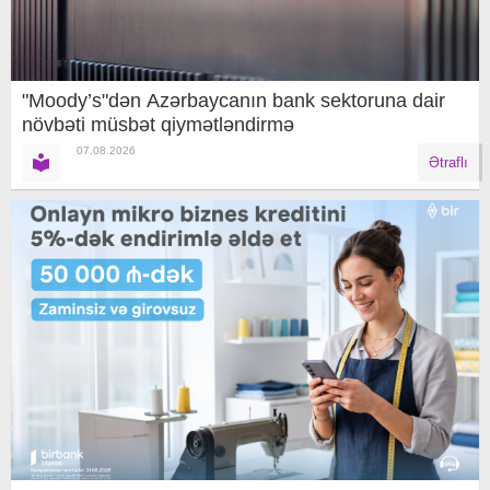
"Moody’s"dən Azərbaycanın bank sektoruna dair
növbəti müsbət qiymətləndirmə
07.08.2026
Ətraflı