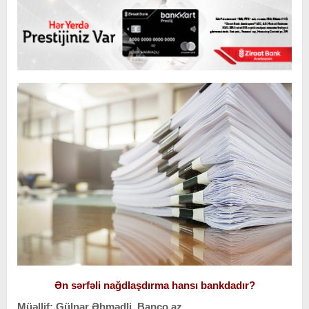
Ən sərfəli nağdlaşdırma hansı bankdadır?
Müəllif: Gülnar Əhmədli, Banco.az