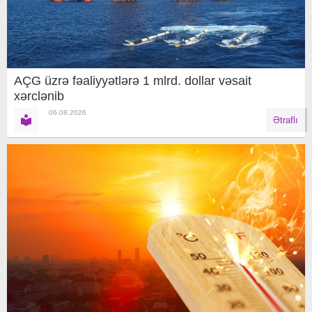
AÇG üzrə fəaliyyətlərə 1 mlrd. dollar vəsait
xərclənib
06.08.2026
Ətraflı