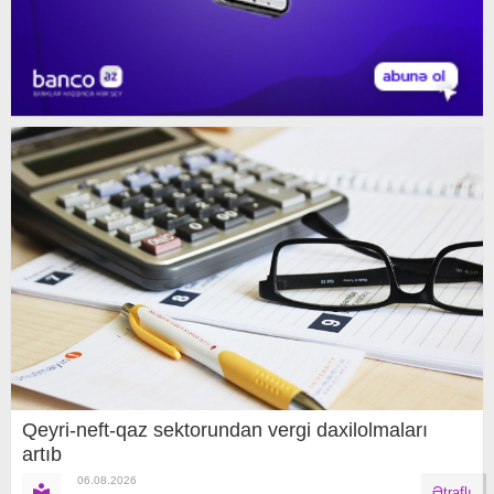
Qeyri-neft-qaz sektorundan vergi daxilolmaları
artıb
06.08.2026
Ətraflı