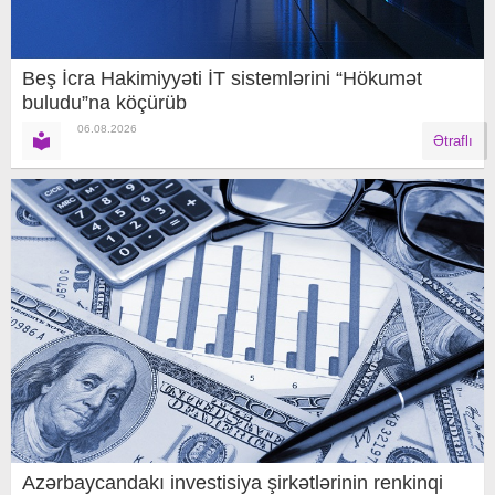
Beş İcra Hakimiyyəti İT sistemlərini “Hökumət
buludu”na köçürüb
06.08.2026
Ətraflı
Azərbaycandakı investisiya şirkətlərinin renkinqi