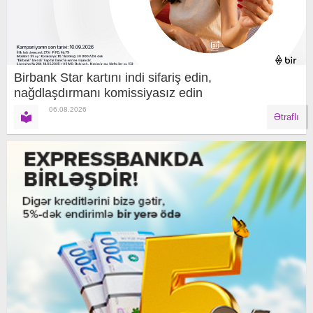
Birbank Star kartını indi sifariş edin,
nağdlaşdırmanı komissiyasız edin
06.08.2026
Ətraflı