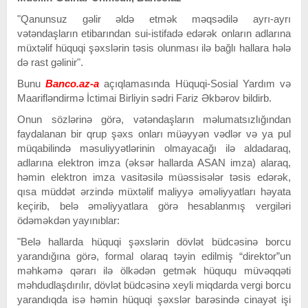
"Qanunsuz gəlir əldə etmək məqsədilə ayrı-ayrı
vətəndaşların etibarından sui-istifadə edərək onların adlarına
müxtəlif hüquqi şəxslərin təsis olunması ilə bağlı hallara hələ
də rast gəlinir".
Bunu
Banco.az-a
açıqlamasında Hüquqi-Sosial Yardım və
Maarifləndirmə İctimai Birliyin sədri Fariz Əkbərov bildirb.
Onun sözlərinə görə, vətəndaşların məlumatsızlığından
faydalanan bir qrup şəxs onları müəyyən vədlər və ya pul
müqabilində məsuliyyətlərinin olmayacağı ilə aldadaraq,
adlarına elektron imza (əksər hallarda ASAN imza) alaraq,
həmin elektron imza vasitəsilə müəssisələr təsis edərək,
qısa müddət ərzində müxtəlif maliyyə əməliyyatları həyata
keçirib, belə əməliyyatlara görə hesablanmış vergiləri
ödəməkdən yayınıblar:
"Belə hallarda hüquqi şəxslərin dövlət büdcəsinə borcu
yarandığına görə, formal olaraq təyin edilmiş “direktor”un
məhkəmə qərarı ilə ölkədən getmək hüququ müvəqqəti
məhdudlaşdırılır, dövlət büdcəsinə xeyli miqdarda vergi borcu
yarandıqda isə həmin hüquqi şəxslər barəsində cinayət işi