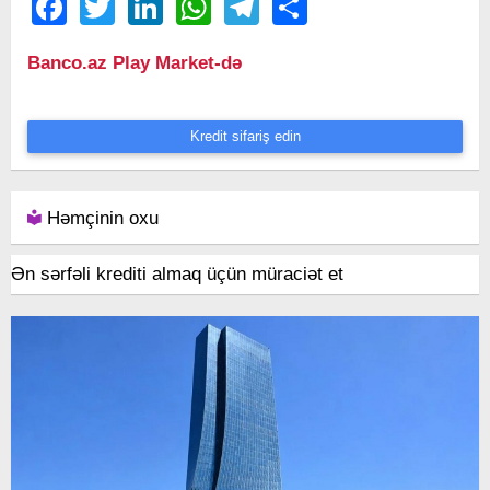
Facebook
Twitter
LinkedIn
WhatsApp
Telegram
Share
Banco.az Play Market-də
Kredit sifariş edin
Həmçinin oxu
Ən sərfəli krediti almaq üçün müraciət et