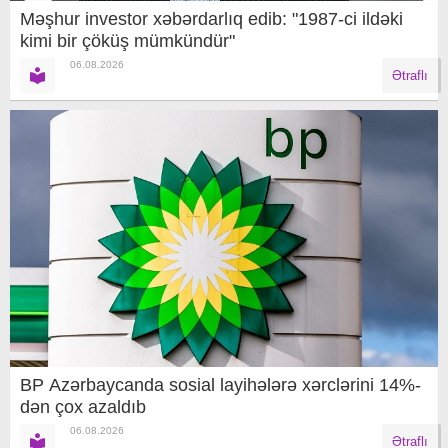
Məşhur investor xəbərdarlıq edib: "1987-ci ildəki
kimi bir çöküş mümkündür"
06.08.2026
Ətraflı
BP Azərbaycanda sosial layihələrə xərclərini 14%-
dən çox azaldıb
06.08.2026
Ətraflı