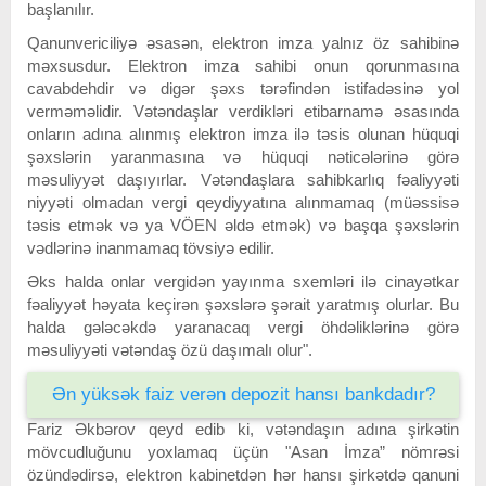
başlanılır.
Qanunvericiliyə əsasən, elektron imza yalnız öz sahibinə
məxsusdur. Elektron imza sahibi onun qorunmasına
cavabdehdir və digər şəxs tərəfindən istifadəsinə yol
verməməlidir. Vətəndaşlar verdikləri etibarnamə əsasında
onların adına alınmış elektron imza ilə təsis olunan hüquqi
şəxslərin yaranmasına və hüquqi nəticələrinə görə
məsuliyyət daşıyırlar. Vətəndaşlara sahibkarlıq fəaliyyəti
niyyəti olmadan vergi qeydiyyatına alınmamaq (müəssisə
təsis etmək və ya VÖEN əldə etmək) və başqa şəxslərin
vədlərinə inanmamaq tövsiyə edilir.
Əks halda onlar vergidən yayınma sxemləri ilə cinayətkar
fəaliyyət həyata keçirən şəxslərə şərait yaratmış olurlar. Bu
halda gələcəkdə yaranacaq vergi öhdəliklərinə görə
məsuliyyəti vətəndaş özü daşımalı olur".
Ən yüksək faiz verən depozit hansı bankdadır?
Fariz Əkbərov qeyd edib ki, vətəndaşın adına şirkətin
mövcudluğunu yoxlamaq üçün "Asan İmza” nömrəsi
özündədirsə, elektron kabinetdən hər hansı şirkətdə qanuni