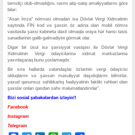
təmsilçi olub-olmadığını, rəsmi alqı-satqı əməliyyatlarını görə
bilər:
"Asan İmza” nömrəsi olmadan isə Dövlət Vergi Xidmətinin
saytında FİN kod və şəxsin öz adına olan mobil nömrə
vasitəsilə şəxsi kabinetə daxil olmaqla oraya hər hansı təsis
sənədlərinin gəlib-gəlmədiyini görmək olar.
Digər bir üsul isə şəxsiyyət vəsiqəsi ilə Dövlət Vergi
Xidmətinin Vergi ödəyicilərinə xidmət mərkəzlərinə
yaxınlaşaraq bunu yoxlamaqdır.
Bir sıra hallarda vətəndaşlar özlərinin vergi ödəyicisi
olduqlarını və şəxsən məsuliyyət daşıdıqlarını bilmirlər,
yaxud qanunsuz sahibkarlıq fəaliyyətinin faktiki rəhbəri olan
şəxslər onları qəsdən səhv məlumatlandırırlar".
Bizi sosial şəbəkələrdən izləyin!!
Facebook
Instagram
Telegram