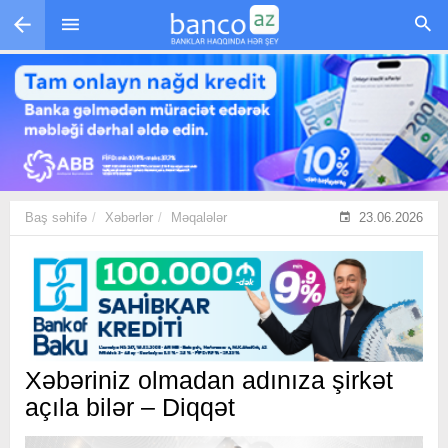
Skip to main content
Baş səhifə
Xəbərlər
Məqalələr
23.06.2026
Xəbəriniz olmadan adınıza şirkət
açıla bilər – Diqqət