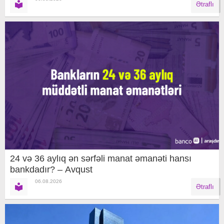
Ətraflı
24 və 36 aylıq ən sərfəli manat əmanəti hansı
bankdadır? – Avqust
06.08.2026
Ətraflı