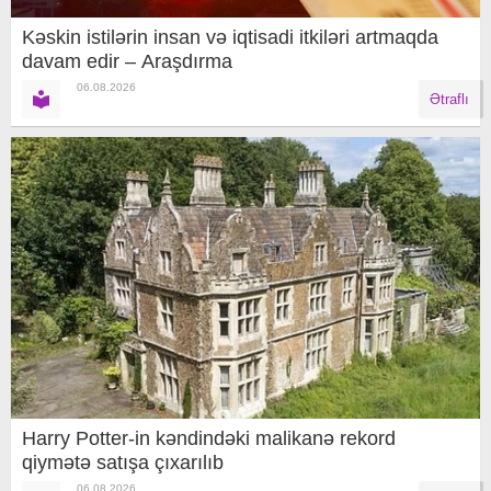
Kəskin istilərin insan və iqtisadi itkiləri artmaqda
davam edir – Araşdırma
06.08.2026
Ətraflı
Harry Potter-in kəndindəki malikanə rekord
qiymətə satışa çıxarılıb
06.08.2026