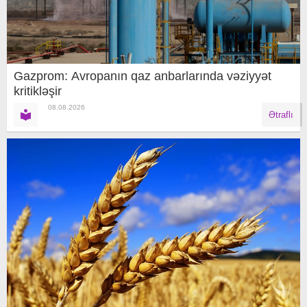
Gazprom: Avropanın qaz anbarlarında vəziyyət
kritikləşir
08.08.2026
Ətraflı