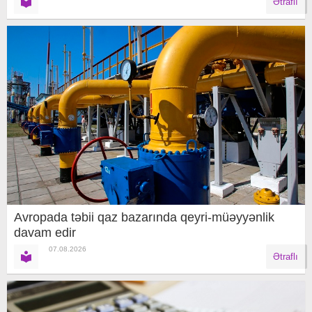
Ətraflı
Avropada təbii qaz bazarında qeyri-müəyyənlik
davam edir
07.08.2026
Ətraflı