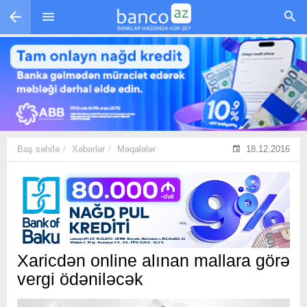
Skip to main content
Baş səhifə
Xəbərlər
Məqalələr
18.12.2016
Xaricdən online alınan mallara görə
vergi ödəniləcək