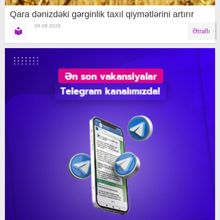
Qara dənizdəki gərginlik taxıl qiymətlərini artırır
08.08.2026
Ətraflı