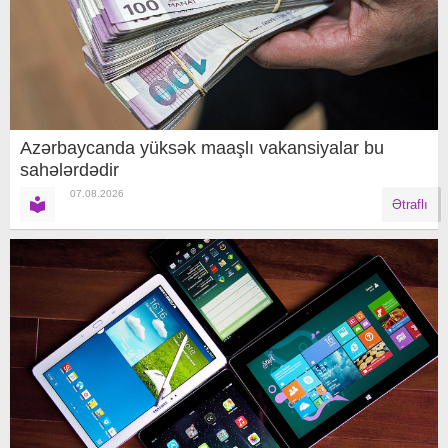
Azərbaycanda yüksək maaşlı vakansiyalar bu
sahələrdədir
07.08.2026
Ətraflı