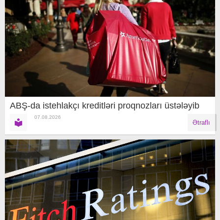
ABŞ-da istehlakçı kreditləri proqnozları üstələyib
07.08.2026
Ətraflı