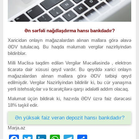
Ən sərfəli nağdlaşdırma hansı bankdadır?
Xaricidən onlayn mağazalardan alınan mallara görə əlavə
ƏDV tutulacaq. Bu haqda məlumatı vergilər nazirliyindən
bildiriblər.
Milli Məclisə təqdim edilən Vergilər Məcəlləsində , elektron
ticarətə dair xüsusi qeyd vardır. Bu qeyddə xarici onlayn
mağazalardan alınan mallara görə ƏDV tətbiqi qeyd
edilmişdir. Vergilər Nazirliyindən bildirilir ki, bu cür yanaşma
yerli istehsalçılar və ticarətçilərə qarşı ədalətli addım olacaq.
Məlumat üçün bildirək ki, hazırda ƏDV üzrə faiz dərəcəsi
18% təşkil edir.
Ən yüksək faiz verən depozit hansı bankdadır?
Marja.az
Facebook
Twitter
LinkedIn
WhatsApp
Telegram
Share