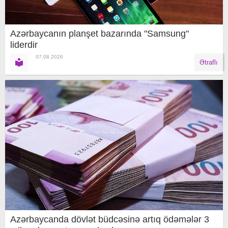
Azərbaycanın planşet bazarında "Samsung"
liderdir
07.08.2026
Ətraflı
Azərbaycanda dövlət büdcəsinə artıq ödəmələr 3