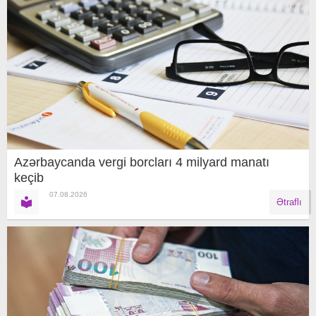
Azərbaycanda vergi borcları 4 milyard manatı
keçib
07.08.2026
Ətraflı