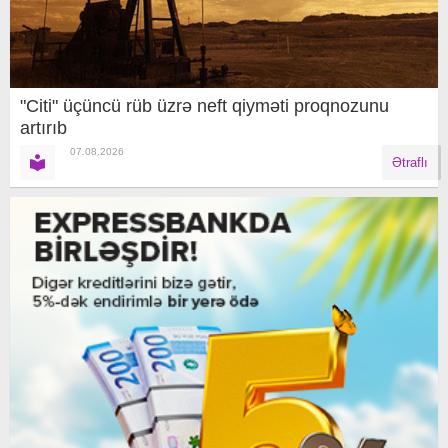
"Citi" üçüncü rüb üzrə neft qiyməti proqnozunu
artırıb
07.08.2026
Ətraflı