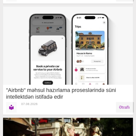
"Airbnb" məhsul hazırlama proseslərində süni
intellektdən istifadə edir
07.08.2026
Ətraflı