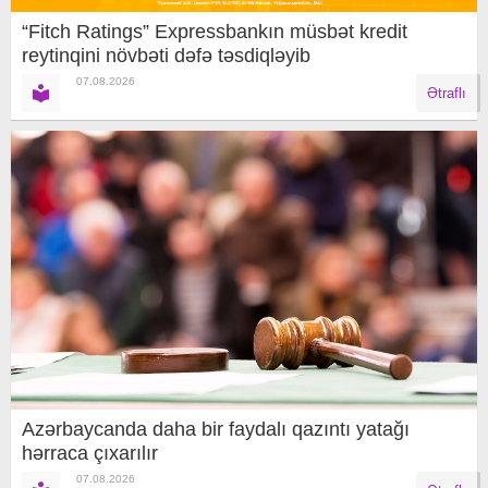
“Fitch Ratings” Expressbankın müsbət kredit
reytinqini növbəti dəfə təsdiqləyib
07.08.2026
Ətraflı
Azərbaycanda daha bir faydalı qazıntı yatağı
hərraca çıxarılır
07.08.2026