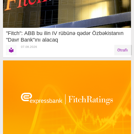
"Fitch": ABB bu ilin IV rübünə qədər Özbəkistanın
"Davr Bank"ını alacaq
07.08.2026
Ətraflı