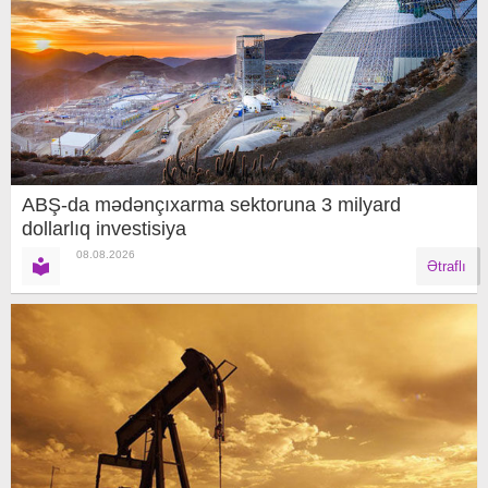
ABŞ-da mədənçıxarma sektoruna 3 milyard
dollarlıq investisiya
08.08.2026
Ətraflı