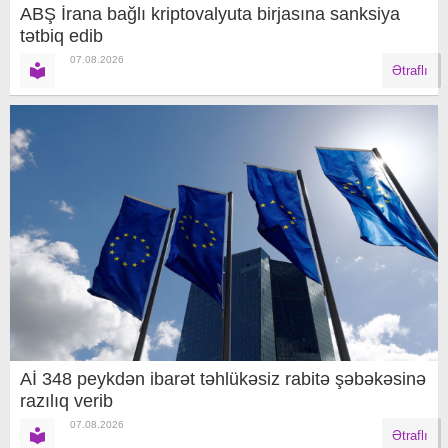
ABŞ İrana bağlı kriptovalyuta birjasına sanksiya
tətbiq edib
07.08.2026
Ətraflı
Aİ 348 peykdən ibarət təhlükəsiz rabitə şəbəkəsinə
razılıq verib
07.08.2026
Ətraflı