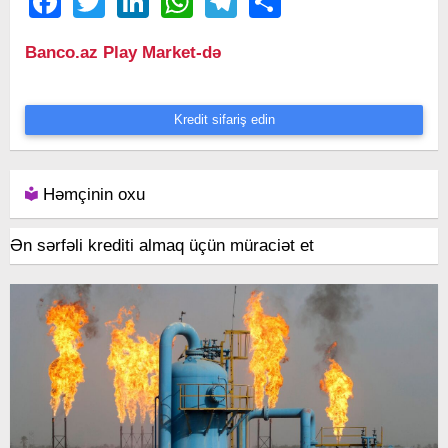
Banco.az Play Market-də
Kredit sifariş edin
Həmçinin oxu
Ən sərfəli krediti almaq üçün müraciət et