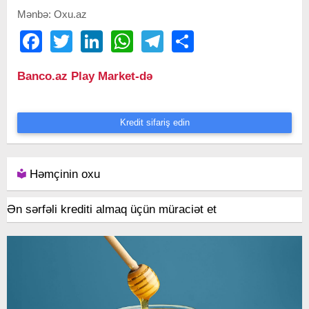
Mənbə: Oxu.az
Facebook
Twitter
LinkedIn
WhatsApp
Telegram
Share
Banco.az Play Market-də
Kredit sifariş edin
Həmçinin oxu
Ən sərfəli krediti almaq üçün müraciət et