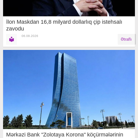
İlon Maskdan 16,8 milyard dollarlıq çip istehsalı
zavodu
06.08.2026
Ətraflı
Mərkəzi Bank "Zolotaya Korona" köçürmələrinin