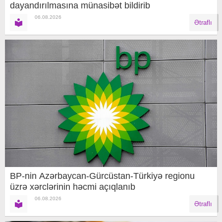
dayandırılmasına münasibət bildirib
06.08.2026
Ətraflı
BP-nin Azərbaycan-Gürcüstan-Türkiyə regionu
üzrə xərclərinin həcmi açıqlanıb
06.08.2026
Ətraflı