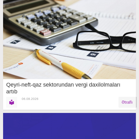
Qeyri-neft-qaz sektorundan vergi daxilolmaları
artıb
06.08.2026
Ətraflı