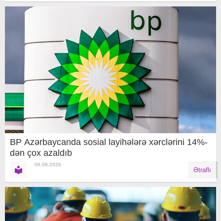
BP Azərbaycanda sosial layihələrə xərclərini 14%-
dən çox azaldıb
06.08.2026
Ətraflı