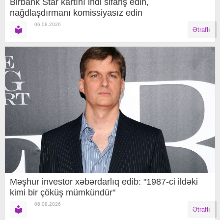
Birbank Star kartını indi sifariş edin,
nağdlaşdırmanı komissiyasız edin
06.08.2026
Ətraflı
Məşhur investor xəbərdarlıq edib: "1987-ci ildəki
kimi bir çöküş mümkündür"
06.08.2026
Ətraflı