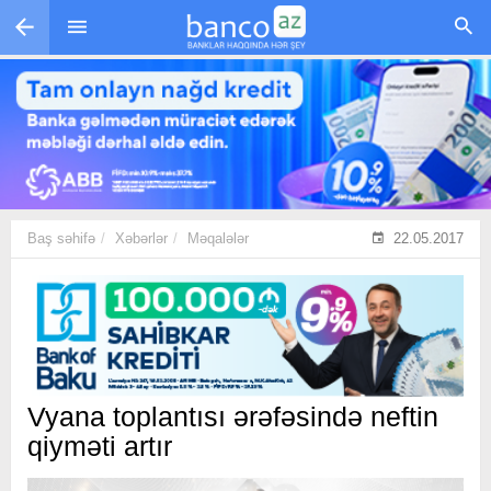
Skip to main content
Baş səhifə
Xəbərlər
Məqalələr
22.05.2017
Vyana toplantısı ərəfəsində neftin
qiyməti artır