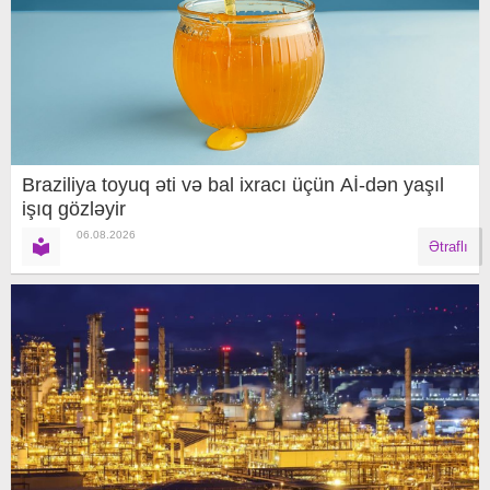
Braziliya toyuq əti və bal ixracı üçün Aİ-dən yaşıl
işıq gözləyir
06.08.2026
Ətraflı