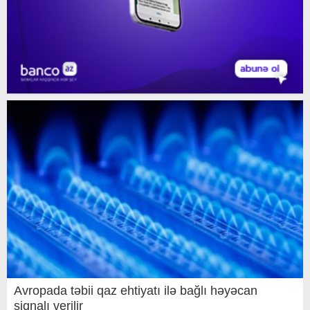
Avropada təbii qaz ehtiyatı ilə bağlı həyəcan
siqnalı verilir