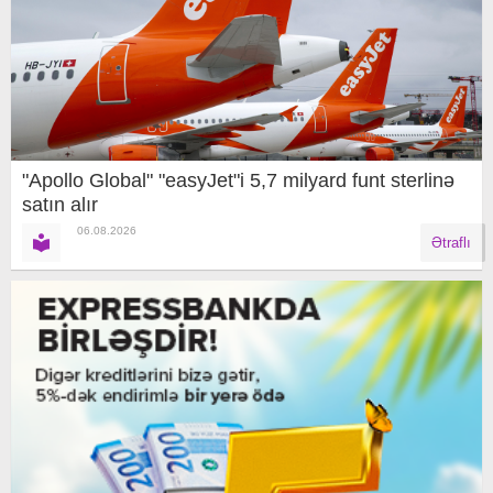
"Apollo Global" "easyJet"i 5,7 milyard funt sterlinə
satın alır
06.08.2026
Ətraflı