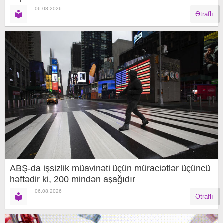
06.08.2026
Ətraflı
ABŞ-da işsizlik müavinəti üçün müraciətlər üçüncü
həftədir ki, 200 mindən aşağıdır
06.08.2026
Ətraflı