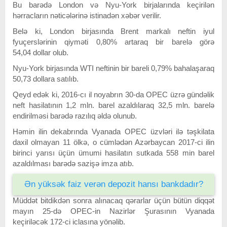
Bu barədə London və Nyu-York birjalarında keçirilən
hərracların nəticələrinə istinadən xəbər verilir.
Belə ki, London birjasında Brent markalı neftin iyul
fyuçerslərinin qiyməti 0,80% artaraq bir barelə görə
54,04 dollar olub.
Nyu-York birjasında WTI neftinin bir bareli 0,79% bahalaşaraq
50,73 dollara satılıb.
Qeyd edək ki, 2016-cı il noyabrın 30-da OPEC üzrə gündəlik
neft hasilatının 1,2 mln. barel azaldılaraq 32,5 mln. barelə
endirilməsi barədə razılıq əldə olunub.
Həmin ilin dekabrında Vyanada OPEC üzvləri ilə təşkilata
daxil olmayan 11 ölkə, o cümlədən Azərbaycan 2017-ci ilin
birinci yarısı üçün ümumi hasilatın sutkada 558 min barel
azaldılması barədə sazişə imza atıb.
Ən yüksək faiz verən depozit hansı bankdadır?
Müddət bitdikdən sonra alınacaq qərarlar üçün bütün diqqət
mayın 25-də OPEC-in Nazirlər Şurasının Vyanada
keçiriləcək 172-ci iclasına yönəlib.