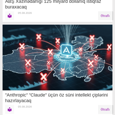
ABŞ Xəzinədarlığı 125 milyard dollarlıq istiqraz
buraxacaq
05.08.2026
Ətraflı
"Anthropic" "Claude" üçün öz süni intellekt çiplərini
hazırlayacaq
05.08.2026
Ətraflı