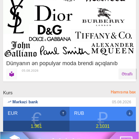
Dünyanın ən populyar moda brendi açıqlanıb
05.08.2026
Ətraflı
Hamısına bax
Kurs
Mərkəzi bank
05.08.2026
€
₽
EUR
RUB
1.961
2.1031