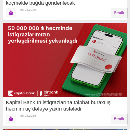
keçməklə buğda göndəriləcək
05.08.2026
Ətraflı
Kapital Bank-ın istiqrazlarına tələbat buraxılış
həcmini üç dəfəyə yaxın üstələdi
05.08.2026
Ətraflı