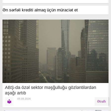
Ən sərfəli krediti almaq üçün müraciət et
ABŞ-da özəl sektor məşğulluğu gözləntilərdən
aşağı artıb
05.08.2026
Ətraflı