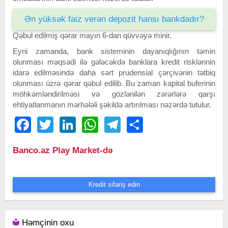
Ən yüksək faiz verən depozit hansı bankdadır?
Qəbul edilmiş qərar mayın 6-dan qüvvəyə minir.
Eyni zamanda, bank sisteminin dayanıqlığının təmin
olunması məqsədi ilə gələcəkdə banklara kredit risklərinin
idarə edilməsində daha sərt prudensial çərçivənin tətbiq
olunması üzrə qərar qəbul edilib. Bu zaman kapital buferinin
möhkəmləndirilməsi və gözlənilən zərərlərə qarşı
ehtiyatlanmanın mərhələli şəkildə artırılması nəzərdə tutulur.
Facebook
Twitter
LinkedIn
WhatsApp
Telegram
Share
Banco.az Play Market-də
Kredit sifariş edin
Həmçinin oxu