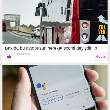
Bakıda bu avtobusun hərəkət sxemi dəyişdirilib
05.08.2026
Ətraflı