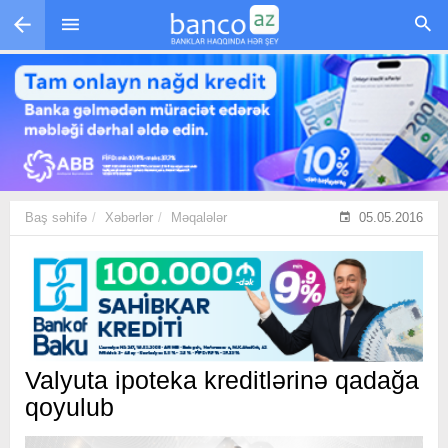
Skip to main content
Baş səhifə
Xəbərlər
Məqalələr
05.05.2016
Valyuta ipoteka kreditlərinə qadağa
qoyulub