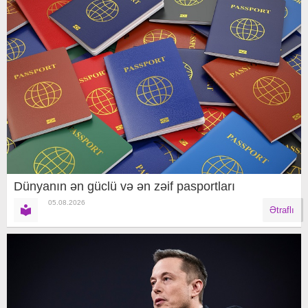
Dünyanın ən güclü və ən zəif pasportları
05.08.2026
Ətraflı