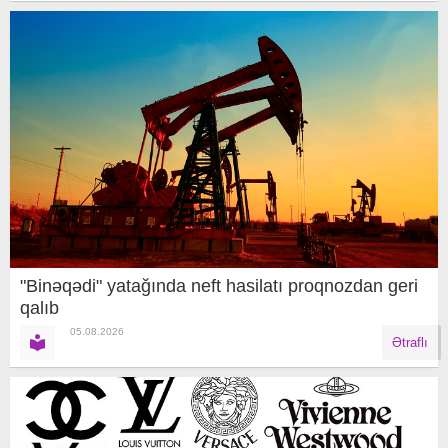
"Binəqədi" yatağında neft hasilatı proqnozdan geri
qalıb
05.08.2026
Ətraflı