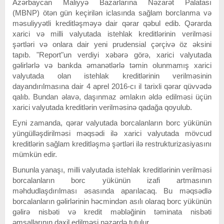
Azərbaycan Maliyyə Bazarlarına Nəzarət Palatası
(MBNP) ötən gün keçirilən iclasında sağlam borclanma və
məsuliyyətli kreditləşməyə dair qərar qəbul edib. Qərarda
xarici və milli valyutada istehlak kreditlərinin verilməsi
şərtləri və onlara dair yeni prudensial çərçivə öz əksini
tapıb. "Report"un verdiyi xəbərə görə, xarici valyutada
gəlirlərlə və bankda əmanətlərlə təmin olunmamış xarici
valyutada olan istehlak kreditlərinin verilməsinin
dayandırılmasına dair 4 aprel 2016-cı il tarixli qərar qüvvədə
qalıb. Bundan əlavə, daşınmaz əmlakın əldə edilməsi üçün
xarici valyutada kreditlərin verilməsinə qadağa qoyulub.
Eyni zamanda, qərar valyutada borcalanların borc yükünün
yüngülləşdirilməsi məqsədi ilə xarici valyutada mövcud
kreditlərin sağlam kreditləşmə şərtləri ilə restrukturizasiyasını
mümkün edir.
Bununla yanaşı, milli valyutada istehlak kreditlərinin verilməsi
borcalanların borc yükünün izafi artmasının
məhdudlaşdırılması əsasında aparılacaq. Bu məqsədlə
borcalanların gəlirlərinin həcmindən asılı olaraq borc yükünün
gəlirə nisbəti və kredit məbləğinin təminata nisbəti
əmsallarının daxil edilməsi nəzərdə tutulur.