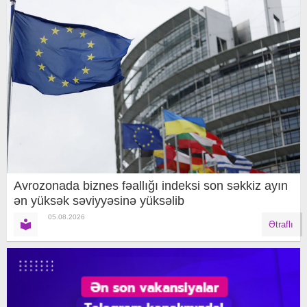
Avrozonada biznes fəallığı indeksi son səkkiz ayın
ən yüksək səviyyəsinə yüksəlib
05.08.2026
Ətraflı