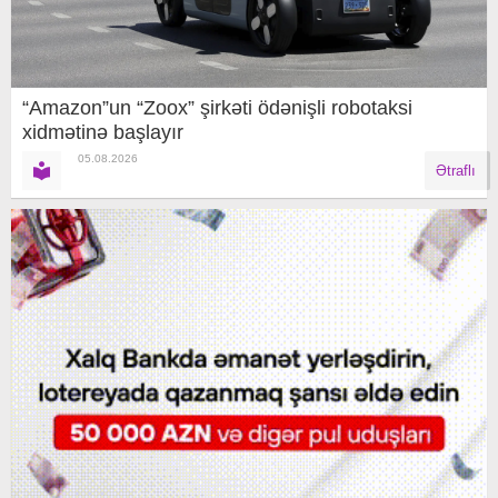
“Amazon”un “Zoox” şirkəti ödənişli robotaksi
xidmətinə başlayır
05.08.2026
Ətraflı