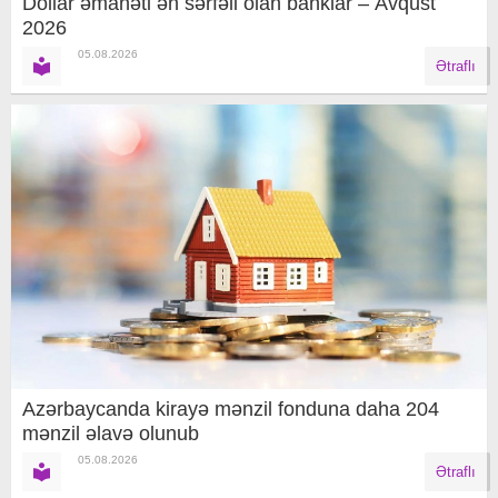
Dollar əmanəti ən sərfəli olan banklar – Avqust
2026
05.08.2026
Ətraflı
Azərbaycanda kirayə mənzil fonduna daha 204
mənzil əlavə olunub
05.08.2026
Ətraflı