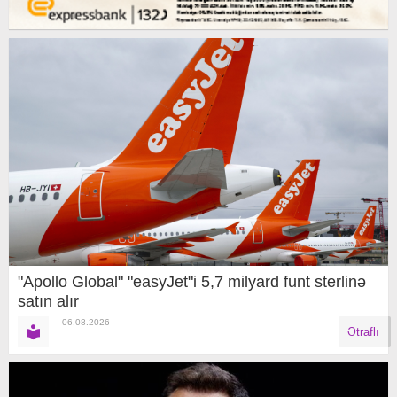
"Apollo Global" "easyJet"i 5,7 milyard funt sterlinə
satın alır
06.08.2026
Ətraflı