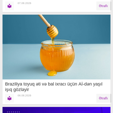
07.08.2026
Ətraflı
Braziliya toyuq əti və bal ixracı üçün Aİ-dən yaşıl
işıq gözləyir
06.08.2026
Ətraflı