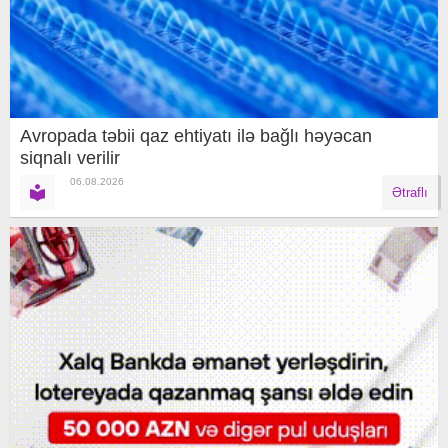
Avropada təbii qaz ehtiyatı ilə bağlı həyəcan
siqnalı verilir
06.08.2026
Ətraflı