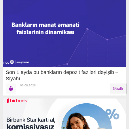
Son 1 ayda bu bankların depozit faziləri dəyişib –
Siyahı
06.08.2026
Ətraflı