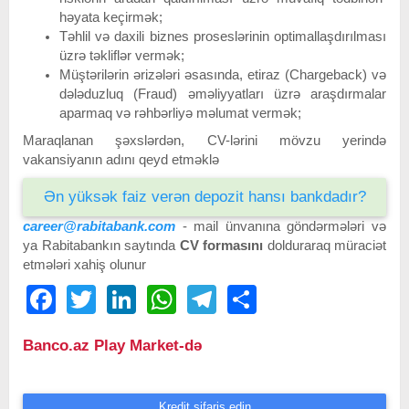
həyata keçirmək;
Təhlil və daxili biznes proseslərinin optimallaşdırılması
üzrə təkliflər vermək;
Müştərilərin ərizələri əsasında, etiraz (Chargeback) və
dələduzluq (Fraud) əməliyyatları üzrə araşdırmalar
aparmaq və rəhbərliyə məlumat vermək;
Maraqlanan şəxslərdən, CV-lərini mövzu yerində
vakansiyanın adını qeyd etməklə
Ən yüksək faiz verən depozit hansı bankdadır?
career@rabitabank.com
- mail ünvanına göndərmələri və
ya Rabitabankın saytında
CV formasını
dolduraraq müraciət
etmələri xahiş olunur
Facebook
Twitter
LinkedIn
WhatsApp
Telegram
Share
Banco.az Play Market-də
Kredit sifariş edin