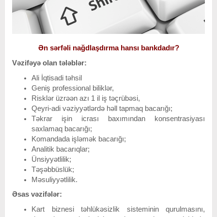
Ən sərfəli nağdlaşdırma hansı bankdadır?
Vəzifəyə olan tələblər:
Ali İqtisadi təhsil
Geniş professional biliklər,
Risklər üzrəən azı 1 il iş təçrübəsi,
Qeyri-adi vəziyyətlərdə həll tapmaq bacarığı;
Təkrar işin icrası baxımından konsentrasiyası
saxlamaq bacarığı;
Komandada işləmək bacarığı;
Analitik bacarıqlar;
Ünsiyyətlilik;
Təşəbbüslük;
Məsuliyyətlilik.
Əsas vəzifələr:
Kart biznesi təhlükəsizlik sisteminin qurulmasını,