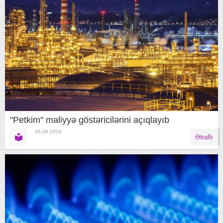
"Petkim" maliyyə göstəricilərini açıqlayıb
06.08.2026
Ətraflı