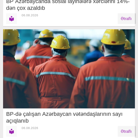
BP Azərbaycanda sosial layihələrə xərclərini 14%-
dən çox azaldıb
06.08.2026
Ətraflı
BP-də çalışan Azərbaycan vətəndaşlarının sayı
açıqlanıb
06.08.2026
Ətraflı