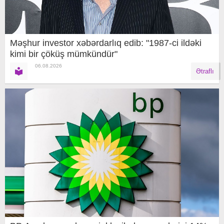
Məşhur investor xəbərdarlıq edib: "1987-ci ildəki
kimi bir çöküş mümkündür"
06.08.2026
Ətraflı