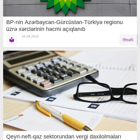
BP-nin Azərbaycan-Gürcüstan-Türkiyə regionu
üzrə xərclərinin həcmi açıqlanıb
06.08.2026
Ətraflı
Qeyri-neft-qaz sektorundan vergi daxilolmaları