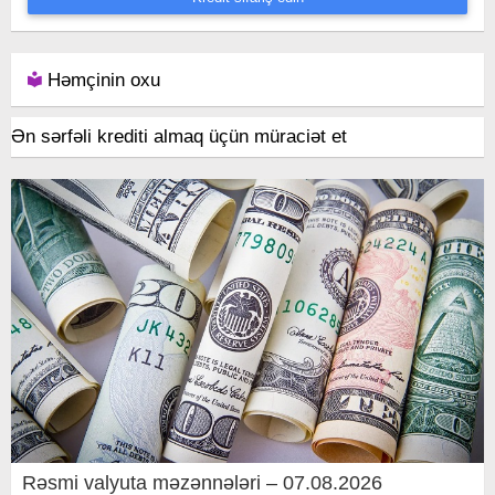
Həmçinin oxu
Ən sərfəli krediti almaq üçün müraciət et
Rəsmi valyuta məzənnələri – 07.08.2026