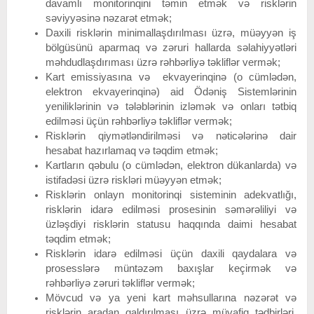
davamlı monitorinqini təmin etmək və risklərin
səviyyəsinə nəzarət etmək;
Daxili risklərin minimallaşdırılması üzrə, müəyyən iş
bölgüsünü aparmaq və zəruri hallarda səlahiyyətləri
məhdudlaşdırıması üzrə rəhbərliyə təkliflər vermək;
Kart emissiyasına və ekvayerinqinə (o cümlədən,
elektron ekvayerinqinə) aid Ödəniş Sistemlərinin
yeniliklərinin və tələblərinin izləmək və onları tətbiq
edilməsi üçün rəhbərliyə təkliflər vermək;
Risklərin qiymətləndirilməsi və nəticələrinə dair
hesabat hazırlamaq və təqdim etmək;
Kartların qəbulu (o cümlədən, elektron dükanlarda) və
istifadəsi üzrə riskləri müəyyən etmək;
Risklərin onlayn monitorinqi sisteminin adekvatlığı,
risklərin idarə edilməsi prosesinin səmərəliliyi və
üzləşdiyi risklərin statusu haqqında daimi hesabat
təqdim etmək;
Risklərin idarə edilməsi üçün daxili qaydalara və
prosesslərə müntəzəm baxışlar keçirmək və
rəhbərliyə zəruri təkliflər vermək;
Mövcud və ya yeni kart məhsullarına nəzərət və
risklərin aradan qaldırılması üzrə müvafiq tədbirləri