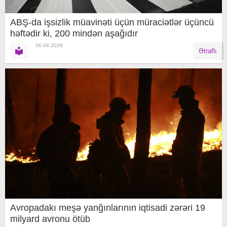
ABŞ-da işsizlik müavinəti üçün müraciətlər üçüncü
həftədir ki, 200 mindən aşağıdır
06.08.2026
Ətraflı
Avropadakı meşə yanğınlarının iqtisadi zərəri 19
milyard avronu ötüb