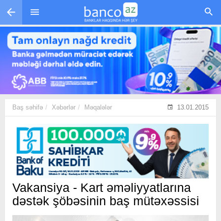
Skip to main content
Baş səhifə
Xəbərlər
Məqalələr
13.01.2015
Vakansiya - Kart əməliyyatlarına
dəstək şöbəsinin baş mütəxəssisi