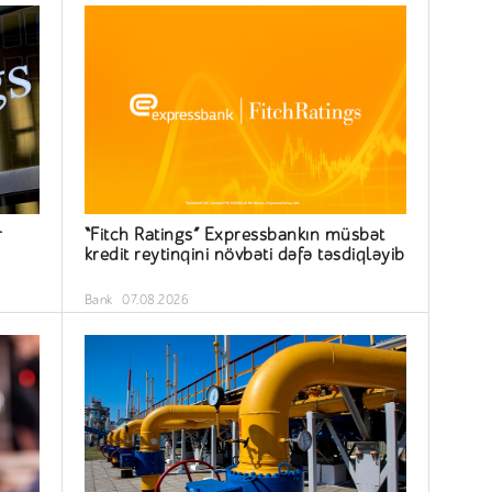
r
“Fitch Ratings” Expressbankın müsbət
kredit reytinqini növbəti dəfə təsdiqləyib
Bank
07.08.2026