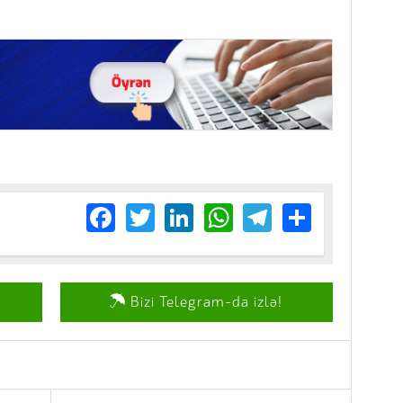
Facebook
Twitter
LinkedIn
WhatsApp
Telegram
Share
Bizi Telegram-da izlə!