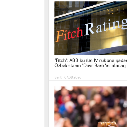
"Fitch": ABB bu ilin IV rübünə qədə
Özbəkistanın "Davr Bank"ını alacaq
Bank
07.08.2026