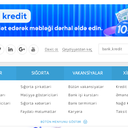
Daxil ol
Qeydiyyatdan keç
R
SIĞORTA
VAKANSIYALAR
X
Sığorta şirkətləri
Bütün vakansiyalar
Kredit 
arı
Maliyyə göstəriciləri
Bank işi kursları
Əmanə
ciləri
Sığorta xəbərləri
Bank terminləri
Nağd K
8
Faydalı məlumatlar
Karyera
Taksit
Sığorta kalkulyatoru
Peşakar inkişaf
İpotek
BÜTÜN MENYUNU GÖSTƏR