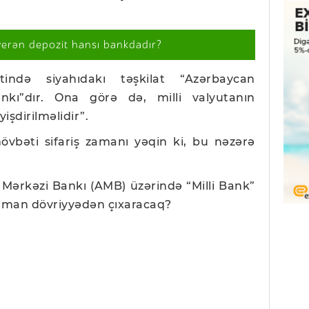
verən depozit hansı bankdadır?
tində siyahıdakı təşkilat “Azərbaycan
nkı”dır. Ona görə də, milli valyutanın
işdirilməlidir”.
övbəti sifariş zamanı yəqin ki, bu nəzərə
 Mərkəzi Bankı (AMB) üzərində “Milli Bank”
 zaman dövriyyədən çıxaracaq?