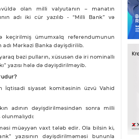
vüldə olan milli valyutanın – manatın
nın adı iki cür yazılıb - “Milli Bank” və
ndə keçirilmiş ümumxalq referendumunun
n adı Mərkəzi Banka dəyişdirilib.
raq bəzi pulların, xüsusən də iri nominallı
ı” yazısı hələ də dəyişdirilməyib.
rudur?
in İqtisadi siyasət komitəsinin üzvü Vahid
ın adının dəyişdirilməsindən sonra milli
 olunmalıydı:
məsi müəyyən vaxt tələb edir. Ola bilsin ki,
Bank” yazısının dəyişdirilməməsi bununla