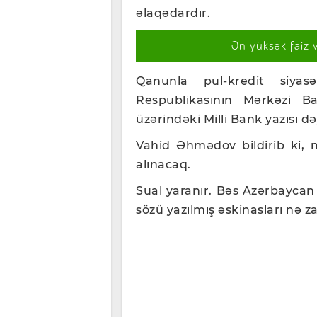
əlaqədardır.
Ən yüksək faiz 
Qanunla pul-kredit siyasə
Respublikasının Mərkəzi Ba
üzərindəki Milli Bank yazısı dəy
Vahid Əhmədov bildirib ki, n
alınacaq.
Sual yaranır. Bəs Azərbaycan
sözü yazılmış əskinasları nə