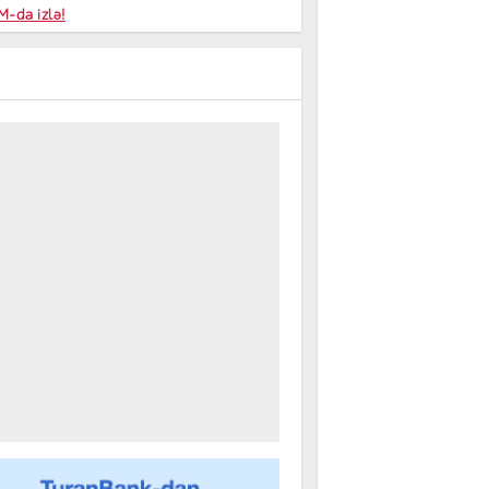
niyalar
-da izlə!
farişi
m