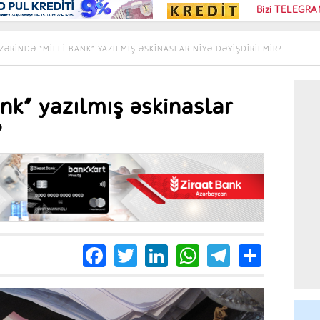
Kampa
Bizi TELEGRAM
Kart si
ZƏRINDƏ “MILLI BANK” YAZILMIŞ ƏSKINASLAR NIYƏ DƏYIŞDIRILMIR?
nk” yazılmış əskinaslar
?
Facebook
Twitter
LinkedIn
WhatsApp
Telegra
Share