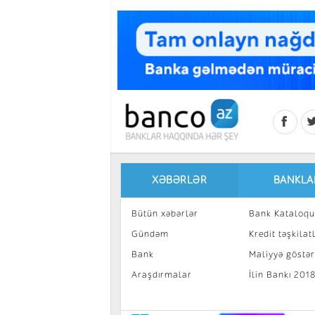
Skip to main content
XƏBƏRLƏR
BANKLA
Bütün xəbərlər
Bank Kataloqu
Gündəm
Kredit təşkilatl
Bank
Maliyyə göstəri
Araşdırmalar
İlin Bankı 201
İnvestisiya