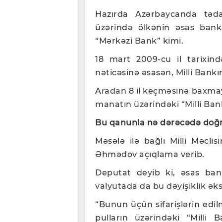
Hazırda Azərbaycanda təda
üzərində ölkənin əsas bankı
“Mərkəzi Bank” kimi.
18 mart 2009-cu il tarixi
nəticəsinə əsasən, Milli Bankı
Aradan 8 il keçməsinə baxmaya
manatın üzərindəki “Milli Bank
Bu qanunla nə dərəcədə doğ
Məsələ ilə bağlı Milli Məclis
Əhmədov açıqlama verib.
Deputat deyib ki, əsas bank
valyutada da bu dəyişiklik əks
“Bunun üçün sifarişlərin edil
pulların üzərindəki “Milli 