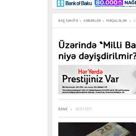
Maraqlı
BancoTV
Müsahibə
BAŞ SƏHIFƏ
XƏBƏRLƏR
MƏQALƏLƏR
Ü
Üzərində “Milli Ba
niyə dəyişdirilmir
BANK
09.01.2017