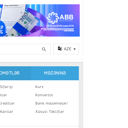
AZE
IDMƏTLƏR
MƏZƏNNƏ
Sifarişi
Kurs
tlər
Konvertor
reditlər
Bank məzənnələri
 Kartlar
Xüsusi Təkliflər
a