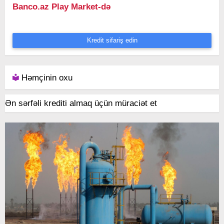
Banco.az Play Market-də
Kredit sifariş edin
Həmçinin oxu
Ən sərfəli krediti almaq üçün müraciət et