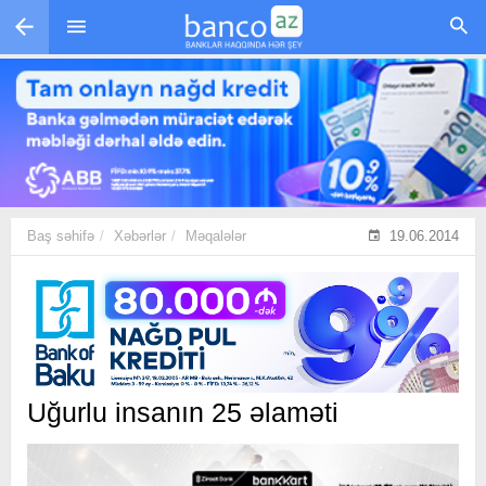
Skip to main content
Baş səhifə
Xəbərlər
Məqalələr
19.06.2014
Uğurlu insanın 25 əlaməti