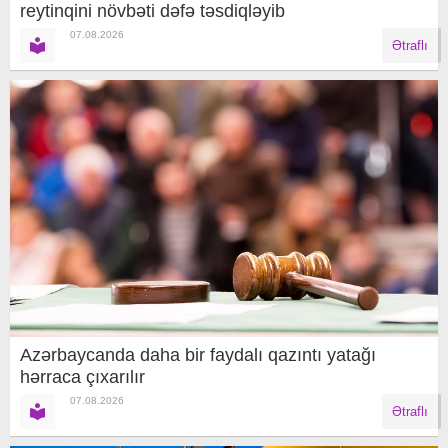
reytinqini növbəti dəfə təsdiqləyib
07.08.2026
Ətraflı
Azərbaycanda daha bir faydalı qazıntı yatağı
hərraca çıxarılır
07.08.2026
Ətraflı