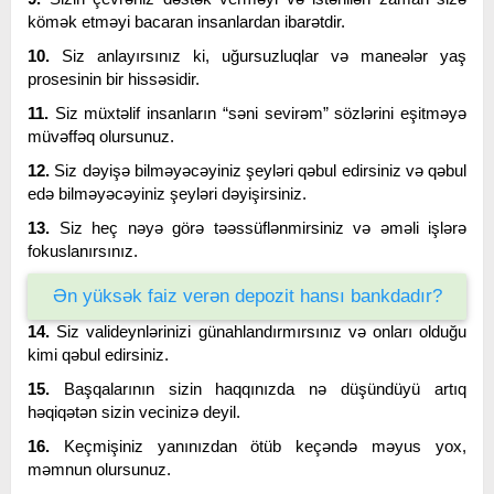
kömək etməyi bacaran insanlardan ibarətdir.
10.
Siz anlayırsınız ki, uğursuzluqlar və maneələr yaş
prosesinin bir hissəsidir.
11.
Siz müxtəlif insanların “səni sevirəm” sözlərini eşitməyə
müvəffəq olursunuz.
12.
Siz dəyişə bilməyəcəyiniz şeyləri qəbul edirsiniz və qəbul
edə bilməyəcəyiniz şeyləri dəyişirsiniz.
13.
Siz heç nəyə görə təəssüflənmirsiniz və əməli işlərə
fokuslanırsınız.
Ən yüksək faiz verən depozit hansı bankdadır?
14.
Siz valideynlərinizi günahlandırmırsınız və onları olduğu
kimi qəbul edirsiniz.
15.
Başqalarının sizin haqqınızda nə düşündüyü artıq
həqiqətən sizin vecinizə deyil.
16.
Keçmişiniz yanınızdan ötüb keçəndə məyus yox,
məmnun olursunuz.