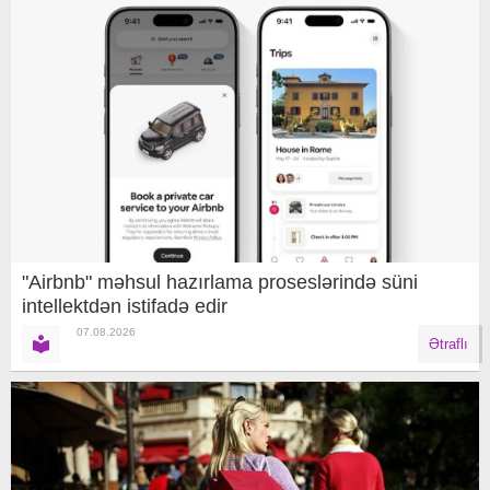
"Airbnb" məhsul hazırlama proseslərində süni
intellektdən istifadə edir
07.08.2026
Ətraflı