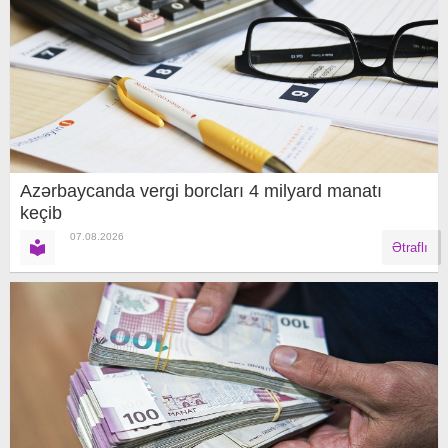
Azərbaycanda vergi borcları 4 milyard manatı
keçib
07.08.2026
Ətraflı