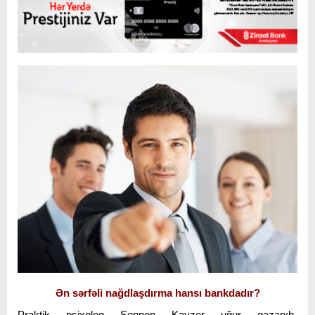
Ən sərfəli nağdlaşdırma hansı bankdadır?
Praktik psixoloq Şennon Kayzer uğur qazanıb-