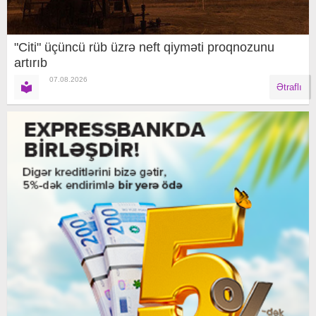
"Citi" üçüncü rüb üzrə neft qiyməti proqnozunu
artırıb
07.08.2026
Ətraflı