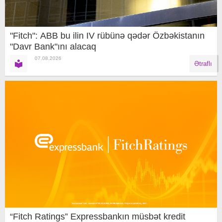
"Fitch": ABB bu ilin IV rübünə qədər Özbəkistanın
"Davr Bank"ını alacaq
07.08.2026
Ətraflı
“Fitch Ratings” Expressbankın müsbət kredit