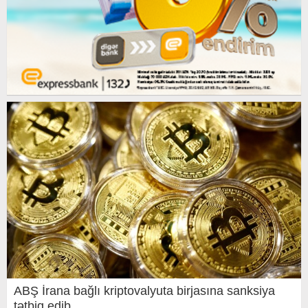
ABŞ İrana bağlı kriptovalyuta birjasına sanksiya
tətbiq edib