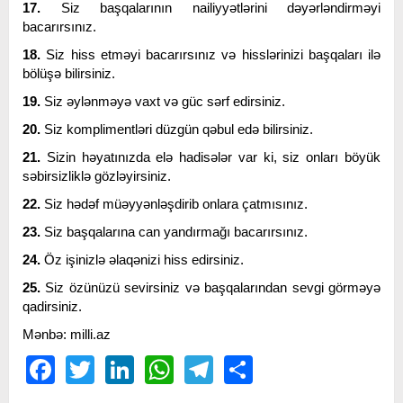
17.
Siz başqalarının nailiyyətlərini dəyərləndirməyi
bacarırsınız.
18.
Siz hiss etməyi bacarırsınız və hisslərinizi başqaları ilə
bölüşə bilirsiniz.
19.
Siz əylənməyə vaxt və güc sərf edirsiniz.
20.
Siz komplimentləri düzgün qəbul edə bilirsiniz.
21.
Sizin həyatınızda elə hadisələr var ki, siz onları böyük
səbirsizliklə gözləyirsiniz.
22.
Siz hədəf müəyyənləşdirib onlara çatmısınız.
23.
Siz başqalarına can yandırmağı bacarırsınız.
24.
Öz işinizlə əlaqənizi hiss edirsiniz.
25.
Siz özünüzü sevirsiniz və başqalarından sevgi görməyə
qadirsiniz.
Mənbə: milli.az
Facebook
Twitter
LinkedIn
WhatsApp
Telegram
Share