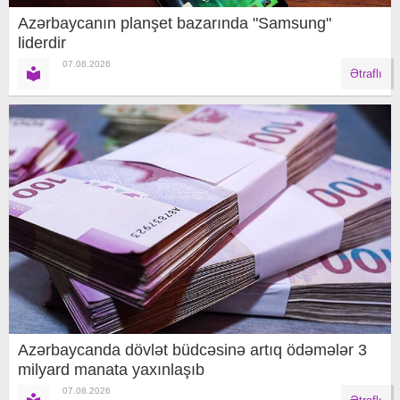
Azərbaycanın planşet bazarında "Samsung"
liderdir
07.08.2026
Ətraflı
Azərbaycanda dövlət büdcəsinə artıq ödəmələr 3
milyard manata yaxınlaşıb
07.08.2026