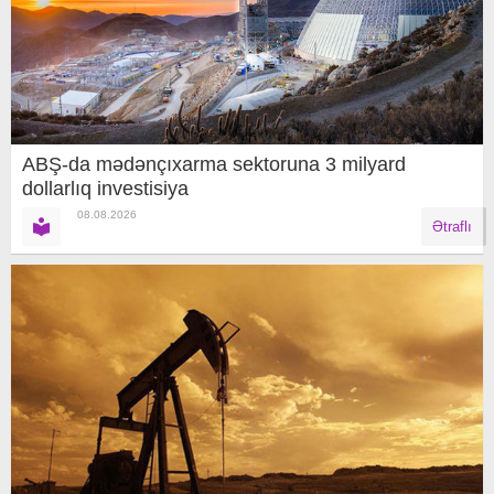
ABŞ-da mədənçıxarma sektoruna 3 milyard
dollarlıq investisiya
08.08.2026
Ətraflı