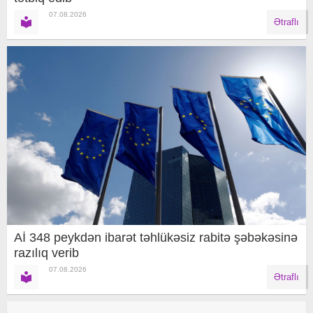
07.08.2026
Ətraflı
Aİ 348 peykdən ibarət təhlükəsiz rabitə şəbəkəsinə
razılıq verib
07.08.2026
Ətraflı