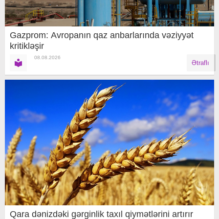
Gazprom: Avropanın qaz anbarlarında vəziyyət
kritikləşir
08.08.2026
Ətraflı
Qara dənizdəki gərginlik taxıl qiymətlərini artırır