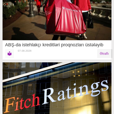
ABŞ-da istehlakçı kreditləri proqnozları üstələyib
07.08.2026
Ətraflı