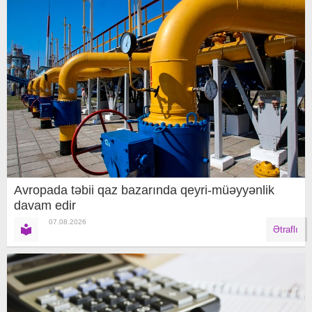
Avropada təbii qaz bazarında qeyri-müəyyənlik
davam edir
07.08.2026
Ətraflı