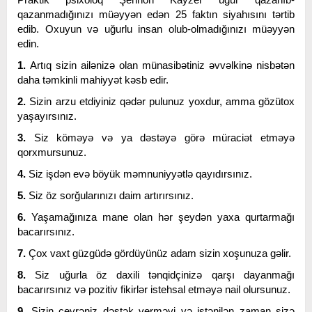
qazanmadığınızı müəyyən edən 25 faktın siyahısını tərtib
edib. Oxuyun və uğurlu insan olub-olmadığınızı müəyyən
edin.
1.
Artıq sizin ailənizə olan münasibətiniz əvvəlkinə nisbətən
daha təmkinli mahiyyət kəsb edir.
2.
Sizin arzu etdiyiniz qədər pulunuz yoxdur, amma gözütox
yaşayırsınız.
3.
Siz köməyə və ya dəstəyə görə müraciət etməyə
qorxmursunuz.
4.
Siz işdən evə böyük məmnuniyyətlə qayıdırsınız.
5.
Siz öz sorğularınızı daim artırırsınız.
6.
Yaşamağınıza mane olan hər şeydən yaxa qurtarmağı
bacarırsınız.
7.
Çox vaxt güzgüdə gördüyünüz adam sizin xoşunuza gəlir.
8.
Siz uğurla öz daxili tənqidçinizə qarşı dayanmağı
bacarırsınız və pozitiv fikirlər istehsal etməyə nail olursunuz.
9.
Sizin çevrəniz dəstək verməyi və istənilən zaman sizə