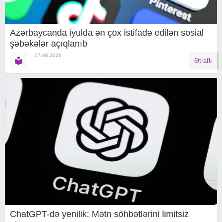
Azərbaycanda iyulda ən çox istifadə edilən sosial
şəbəkələr açıqlanıb
07.08.2026
Ətraflı
ChatGPT-də yenilik: Mətn söhbətlərini limitsiz