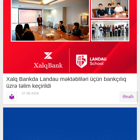
Xalq Bankda Landau məktəbliləri üçün bankçılıq
üzrə təlim keçirildi
07.08.2026
Ətraflı