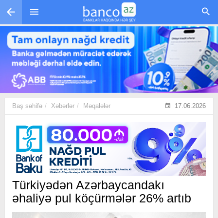
Skip to main content
Baş səhifə
Xəbərlər
Məqalələr
17.06.2026
Türkiyədən Azərbaycandakı
əhaliyə pul köçürmələr 26% artıb