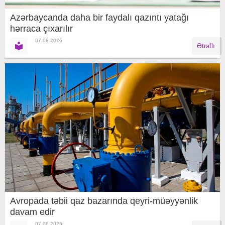
Azərbaycanda daha bir faydalı qazıntı yatağı
hərraca çıxarılır
07.08.2026
Ətraflı
Avropada təbii qaz bazarında qeyri-müəyyənlik
davam edir
07.08.2026