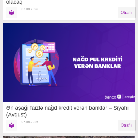
olacaq
07.08.2026
Ətraflı
Ən aşağı faizlə nağd kredit verən banklar – Siyahı
(Avqust)
07.08.2026
Ətraflı