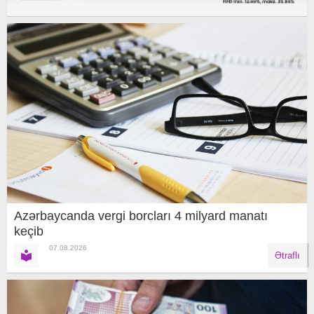
Azərbaycanda vergi borcları 4 milyard manatı
keçib
07.08.2026
Ətraflı