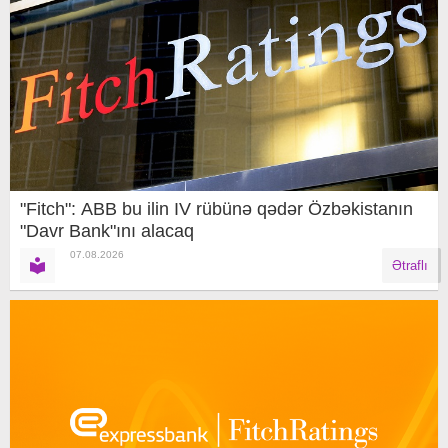
"Fitch": ABB bu ilin IV rübünə qədər Özbəkistanın
"Davr Bank"ını alacaq
07.08.2026
Ətraflı