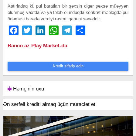
Xatırladaq ki, pul baratları bir şəxsin digər şəxsə müəyyən
olunmuş vaxtda və ya tələb olunduqda konkret məbləğdə pul
ödəməsi barədə verdiyi rəsmi, qanuni sənəddir.
Facebook
Twitter
LinkedIn
WhatsApp
Telegram
Share
Banco.az Play Market-də
Kredit sifariş edin
Həmçinin oxu
Ən sərfəli krediti almaq üçün müraciət et