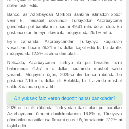
dollar təşkil edib.
Banco. az Azərbaycan Mərkəzi Bankına istinadən xəbər
verir ki, hesabat dövründə Türkiyədən Azərbaycana
göndərilən pul baratlarının həcmi 49.91 mln. dollar olub. Bu
göstərici ötən ilin eyni dövrü ilə müqayisədə 26.1% artıb.
Eyni zamanda, Azərbaycandan Türkiyəyə köçürülən
vəsaitlərin həcmi 28.24 mln. dollar təşkil edib ki, bu da illik
müqayisədə 12.9% azalma deməkdir.
Nəticədə, Azərbaycanın Türkiyə ilə pul baratları üzrə
balansında 21.67 mln. dollar həcmində müsbət saldo
yaranıb. Müqayisə üçün, 2025-ci ilin birinci rübündə bu
göstərici 7.16 mln. dollar idi. Beləliklə, bir il ərzində müsbət
saldo 3 dəfədən çox artıb.
Ən yüksək faiz verən depozit hansı bankdadır?
2026-cı ilin ilk rübündə Türkiyədən daxil olan pul baratları
Azərbaycanın ümumi daxilolmalarının 16.8%-ni, Türkiyəyə
göndərilən vəsaitlər isə ümumi çıxış köçürmələrinin 27.2%-ni
təşkil edib.