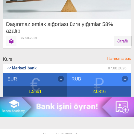
Daşınmaz əmlak sığortası üzrə yığımlar 58%
azalıb
07.08.2026
Ətraflı
Hamısına bax
Kurs
Mərkəzi bank
07.08.2026
€
₽
EUR
RUB
1.9591
2.0816