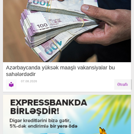
Azərbaycanda yüksək maaşlı vakansiyalar bu
sahələrdədir
07.08.2026
Ətraflı