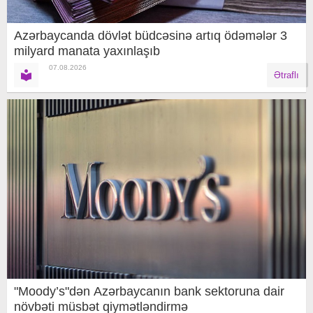
Azərbaycanda dövlət büdcəsinə artıq ödəmələr 3
milyard manata yaxınlaşıb
07.08.2026
Ətraflı
"Moody’s"dən Azərbaycanın bank sektoruna dair
növbəti müsbət qiymətləndirmə