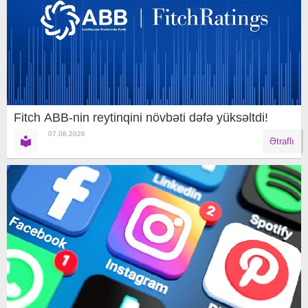
Fitch ABB-nin reytinqini növbəti dəfə yüksəltdi!
07.08.2026
Ətraflı