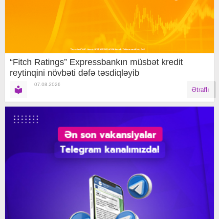
“Fitch Ratings” Expressbankın müsbət kredit
reytinqini növbəti dəfə təsdiqləyib
07.08.2026
Ətraflı