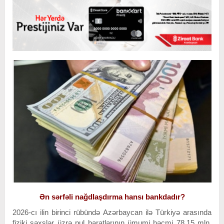
Ən sərfəli nağdlaşdırma hansı bankdadır?
2026-cı ilin birinci rübündə Azərbaycan ilə Türkiyə arasında
fiziki şəxslər üzrə pul baratlarının ümumi həcmi 78.15 mln.