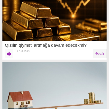
Qızılın qiyməti artmağa davam edəcəkmi?
07.08.2026
Ətraflı