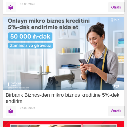
07.08.2026
Ətraflı
Birbank Biznes-dən mikro biznes kreditinə 5%-dək
endirim
07.08.2026
Ətraflı