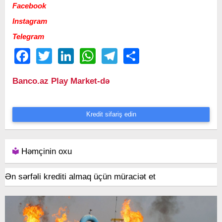
Facebook
Instagram
Telegram
Facebook
Twitter
LinkedIn
WhatsApp
Telegram
Share
Banco.az Play Market-də
Kredit sifariş edin
Həmçinin oxu
Ən sərfəli krediti almaq üçün müraciət et