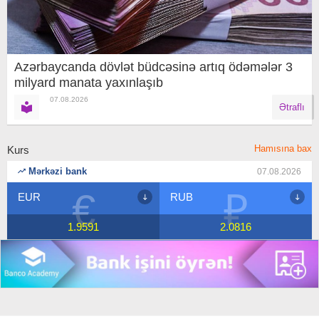
Azərbaycanda dövlət büdcəsinə artıq ödəmələr 3
milyard manata yaxınlaşıb
07.08.2026
Ətraflı
Hamısına bax
Kurs
Mərkəzi bank
07.08.2026
€
₽
EUR
RUB
1.9591
2.0816