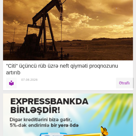
"Citi" üçüncü rüb üzrə neft qiyməti proqnozunu
artırıb
07.08.2026
Ətraflı