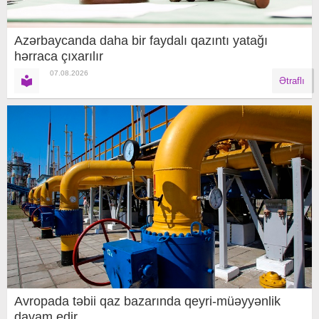
Azərbaycanda daha bir faydalı qazıntı yatağı
hərraca çıxarılır
07.08.2026
Ətraflı
Avropada təbii qaz bazarında qeyri-müəyyənlik
davam edir