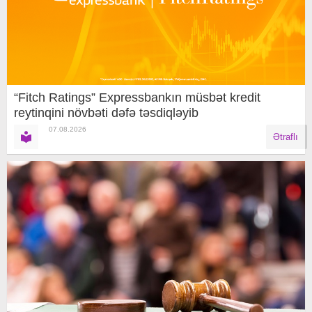
“Fitch Ratings” Expressbankın müsbət kredit
reytinqini növbəti dəfə təsdiqləyib
07.08.2026
Ətraflı