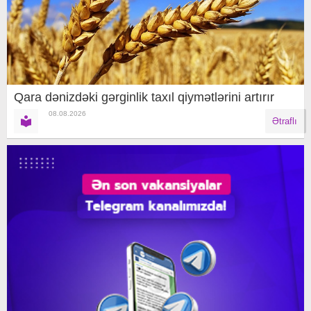
Qara dənizdəki gərginlik taxıl qiymətlərini artırır
08.08.2026
Ətraflı