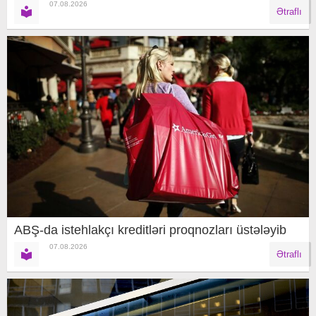
07.08.2026
Ətraflı
ABŞ-da istehlakçı kreditləri proqnozları üstələyib
07.08.2026
Ətraflı