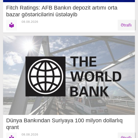
Fitch Ratings: AFB Bankın depozit artımı orta
bazar göstəricilərini üstələyib
08.08.2026
Ətraflı
Dünya Bankından Suriyaya 100 milyon dollarlıq
qrant
08.08.2026
Ətraflı