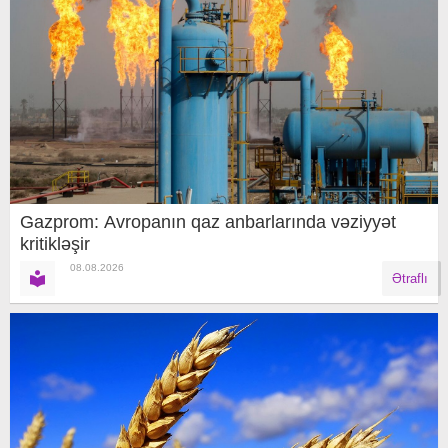
Gazprom: Avropanın qaz anbarlarında vəziyyət
kritikləşir
08.08.2026
Ətraflı