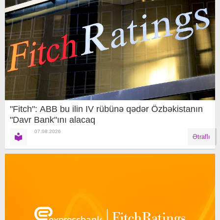
"Fitch": ABB bu ilin IV rübünə qədər Özbəkistanın
"Davr Bank"ını alacaq
07.08.2026
Ətraflı