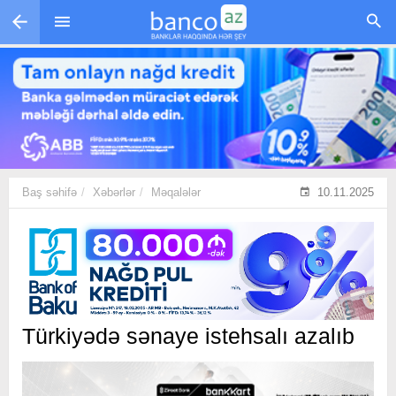
Skip to main content
Baş səhifə
Xəbərlər
Məqalələr
10.11.2025
Türkiyədə sənaye istehsalı azalıb