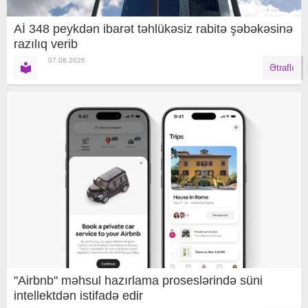
Aİ 348 peykdən ibarət təhlükəsiz rabitə şəbəkəsinə
razılıq verib
07.08.2026
Ətraflı
"Airbnb" məhsul hazırlama proseslərində süni
intellektdən istifadə edir