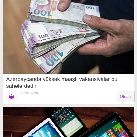
Azərbaycanda yüksək maaşlı vakansiyalar bu
sahələrdədir
07.08.2026
Ətraflı