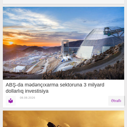
ABŞ-da mədənçıxarma sektoruna 3 milyard
dollarlıq investisiya
08.08.2026
Ətraflı