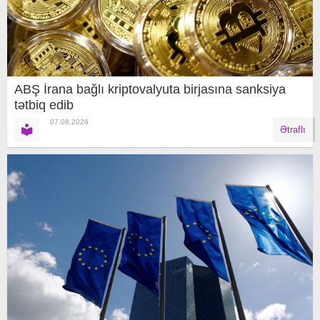
ABŞ İrana bağlı kriptovalyuta birjasına sanksiya
tətbiq edib
07.08.2026
Ətraflı