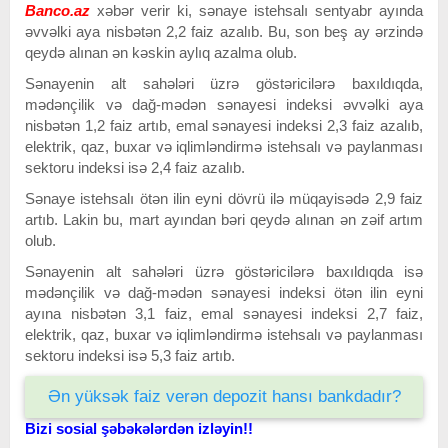
Banco.az
xəbər verir ki, sənaye istehsalı sentyabr ayında
əvvəlki aya nisbətən 2,2 faiz azalıb. Bu, son beş ay ərzində
qeydə alınan ən kəskin aylıq azalma olub.
Sənayenin alt sahələri üzrə göstəricilərə baxıldıqda,
mədənçilik və dağ-mədən sənayesi indeksi əvvəlki aya
nisbətən 1,2 faiz artıb, emal sənayesi indeksi 2,3 faiz azalıb,
elektrik, qaz, buxar və iqlimləndirmə istehsalı və paylanması
sektoru indeksi isə 2,4 faiz azalıb.
Sənaye istehsalı ötən ilin eyni dövrü ilə müqayisədə 2,9 faiz
artıb. Lakin bu, mart ayından bəri qeydə alınan ən zəif artım
olub.
Sənayenin alt sahələri üzrə göstəricilərə baxıldıqda isə
mədənçilik və dağ-mədən sənayesi indeksi ötən ilin eyni
ayına nisbətən 3,1 faiz, emal sənayesi indeksi 2,7 faiz,
elektrik, qaz, buxar və iqlimləndirmə istehsalı və paylanması
sektoru indeksi isə 5,3 faiz artıb.
Ən yüksək faiz verən depozit hansı bankdadır?
Bizi sosial şəbəkələrdən izləyin!!