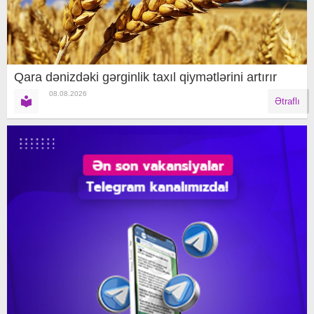
Qara dənizdəki gərginlik taxıl qiymətlərini artırır
08.08.2026
Ətraflı