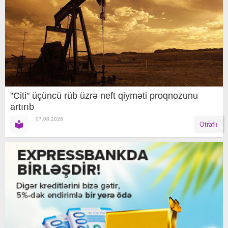
"Citi" üçüncü rüb üzrə neft qiyməti proqnozunu
artırıb
07.08.2026
Ətraflı