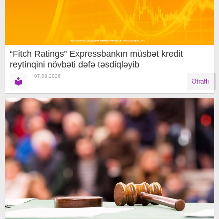
“Fitch Ratings” Expressbankın müsbət kredit
reytinqini növbəti dəfə təsdiqləyib
07.08.2026
Ətraflı