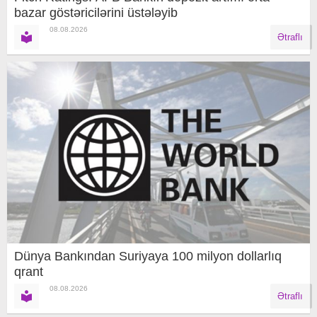
bazar göstəricilərini üstələyib
08.08.2026
Ətraflı
Dünya Bankından Suriyaya 100 milyon dollarlıq
qrant
08.08.2026
Ətraflı