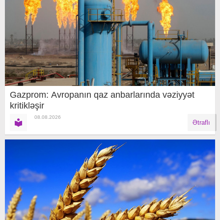
Gazprom: Avropanın qaz anbarlarında vəziyyət
kritikləşir
08.08.2026
Ətraflı