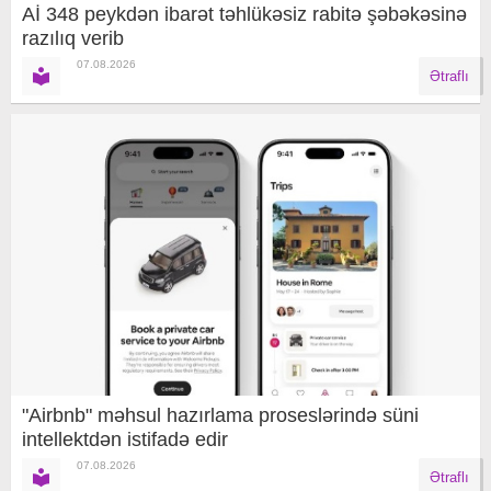
Aİ 348 peykdən ibarət təhlükəsiz rabitə şəbəkəsinə
razılıq verib
07.08.2026
Ətraflı
"Airbnb" məhsul hazırlama proseslərində süni
intellektdən istifadə edir
07.08.2026
Ətraflı