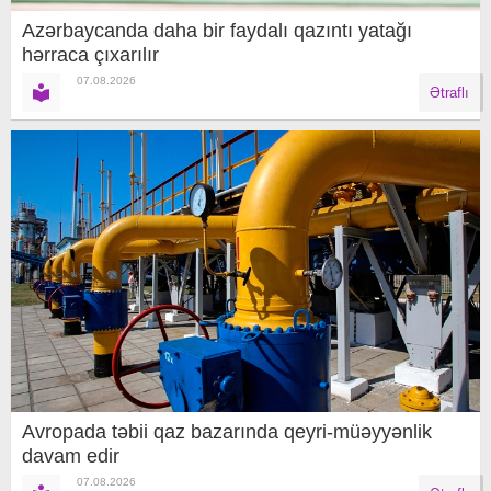
Azərbaycanda daha bir faydalı qazıntı yatağı
hərraca çıxarılır
07.08.2026
Ətraflı
Avropada təbii qaz bazarında qeyri-müəyyənlik
davam edir
07.08.2026