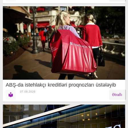
ABŞ-da istehlakçı kreditləri proqnozları üstələyib
07.08.2026
Ətraflı