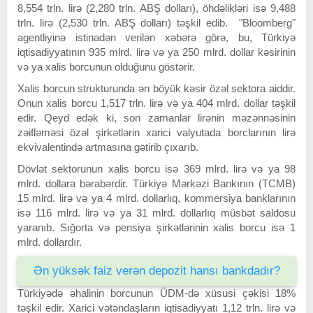
8,554 trln. lirə (2,280 trln. ABŞ dolları), öhdəlikləri isə 9,488
trln. lirə (2,530 trln. ABŞ dolları) təşkil edib. "Bloomberg"
agentliyinə istinadən verilən xəbərə görə, bu, Türkiyə
iqtisadiyyatının 935 mlrd. lirə və ya 250 mlrd. dollar kəsirinin
və ya xalis borcunun olduğunu göstərir.
Xalis borcun strukturunda ən böyük kəsir özəl sektora aiddir.
Onun xalis borcu 1,517 trln. lirə və ya 404 mlrd. dollar təşkil
edir. Qeyd edək ki, son zamanlar lirənin məzənnəsinin
zəifləməsi özəl şirkətlərin xarici valyutada borclarının lirə
ekvivalentində artmasına gətirib çıxarıb.
Dövlət sektorunun xalis borcu isə 369 mlrd. lirə və ya 98
mlrd. dollara bərabərdir. Türkiyə Mərkəzi Bankının (TCMB)
15 mlrd. lirə və ya 4 mlrd. dollarlıq, kommersiya banklarının
isə 116 mlrd. lirə və ya 31 mlrd. dollarlıq müsbət saldosu
yaranıb. Sığorta və pensiya şirkətlərinin xalis borcu isə 1
mlrd. dollardır.
Ən yüksək faiz verən depozit hansı bankdadır?
Türkiyədə əhalinin borcunun ÜDM-də xüsusi çəkisi 18%
təşkil edir. Xarici vətəndaşların iqtisadiyyatı 1,12 trln. lirə və