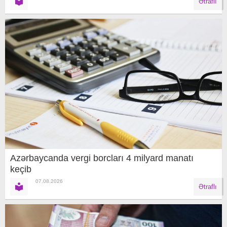
Ətraflı
Azərbaycanda vergi borcları 4 milyard manatı
keçib
07.08.2026
Ətraflı