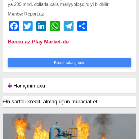
ya 299 mlrd. dollarla xalis maliyyələşdirdiyi bildirilir.
Mənbə: Report.az
Facebook
Twitter
LinkedIn
WhatsApp
Telegram
Share
Banco.az Play Market-də
Kredit sifariş edin
Həmçinin oxu
Ən sərfəli krediti almaq üçün müraciət et