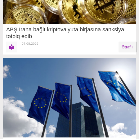
ABŞ İrana bağlı kriptovalyuta birjasına sanksiya
tətbiq edib
07.08.2026
Ətraflı