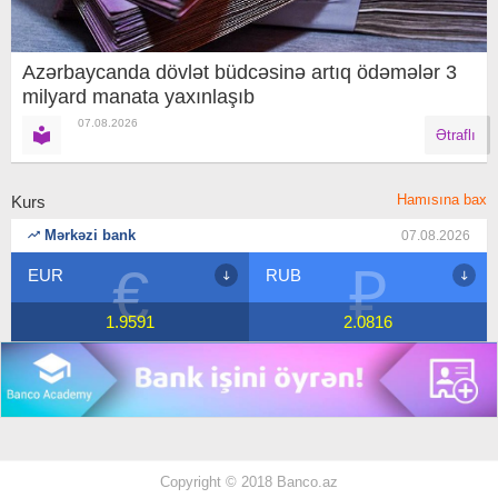
Azərbaycanda dövlət büdcəsinə artıq ödəmələr 3
milyard manata yaxınlaşıb
07.08.2026
Ətraflı
Hamısına bax
Kurs
Mərkəzi bank
07.08.2026
₽
$
RUB
USD
2.0816
1.7
Copyright © 2018 Banco.az