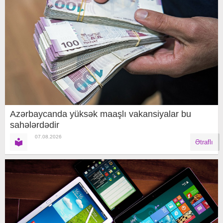
Azərbaycanda yüksək maaşlı vakansiyalar bu
sahələrdədir
07.08.2026
Ətraflı