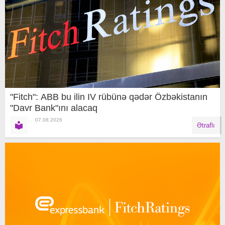
"Fitch": ABB bu ilin IV rübünə qədər Özbəkistanın
"Davr Bank"ını alacaq
07.08.2026
Ətraflı