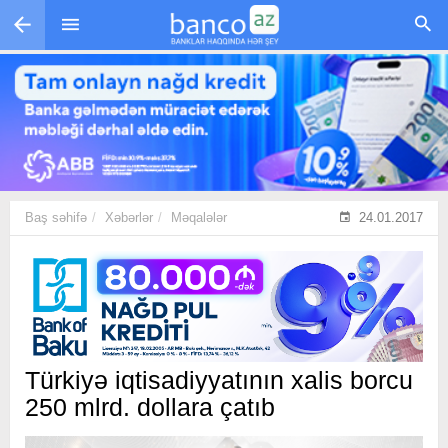
Skip to main content
Baş səhifə
Xəbərlər
Məqalələr
24.01.2017
Türkiyə iqtisadiyyatının xalis borcu
250 mlrd. dollara çatıb