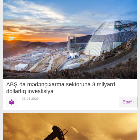
ABŞ-da mədənçıxarma sektoruna 3 milyard
dollarlıq investisiya
08.08.2026
Ətraflı