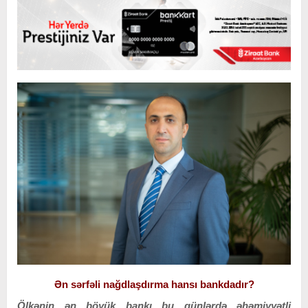
Ən sərfəli nağdlaşdırma hansı bankdadır?
Ölkənin ən böyük bankı bu günlərdə əhəmiyyətli