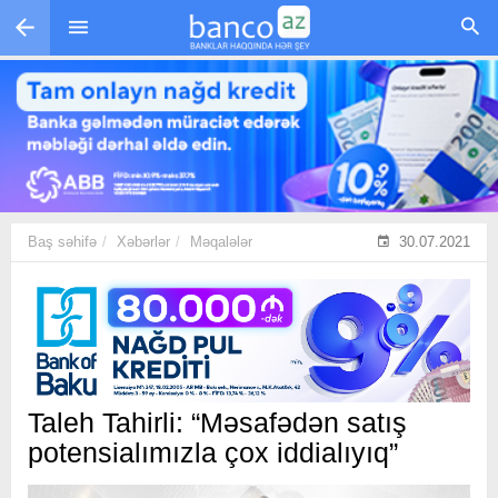
Skip to main content
Baş səhifə
Xəbərlər
Məqalələr
30.07.2021
Taleh Tahirli: “Məsafədən satış
potensialımızla çox iddialıyıq”