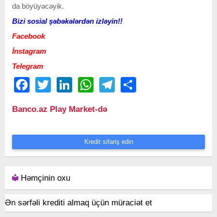
da böyüyəcəyik.
Bizi sosial şəbəkələrdən izləyin!!
Facebook
İnstagram
Telegram
Facebook
Twitter
LinkedIn
WhatsApp
Telegram
Share
Banco.az Play Market-də
Kredit sifariş edin
Həmçinin oxu
Ən sərfəli krediti almaq üçün müraciət et