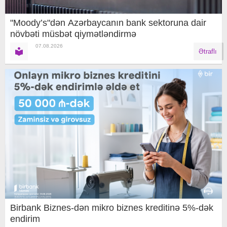
"Moody’s"dən Azərbaycanın bank sektoruna dair
növbəti müsbət qiymətləndirmə
07.08.2026
Ətraflı
Birbank Biznes-dən mikro biznes kreditinə 5%-dək
endirim