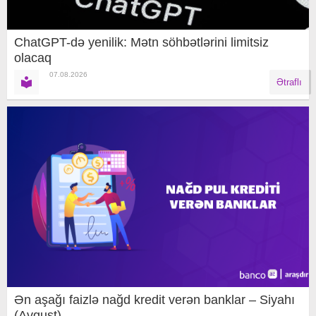
ChatGPT-də yenilik: Mətn söhbətlərini limitsiz
olacaq
07.08.2026
Ətraflı
Ən aşağı faizlə nağd kredit verən banklar – Siyahı
(Avqust)