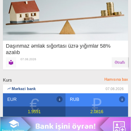
Daşınmaz əmlak sığortası üzrə yığımlar 58%
azalıb
07.08.2026
Ətraflı
Hamısına bax
Kurs
Mərkəzi bank
07.08.2026
₽
$
RUB
USD
2.0816
1.7