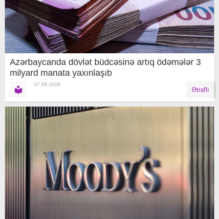
Azərbaycanda dövlət büdcəsinə artıq ödəmələr 3
milyard manata yaxınlaşıb
07.08.2026
Ətraflı