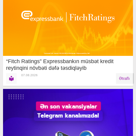
“Fitch Ratings” Expressbankın müsbət kredit
reytinqini növbəti dəfə təsdiqləyib
07.08.2026
Ətraflı