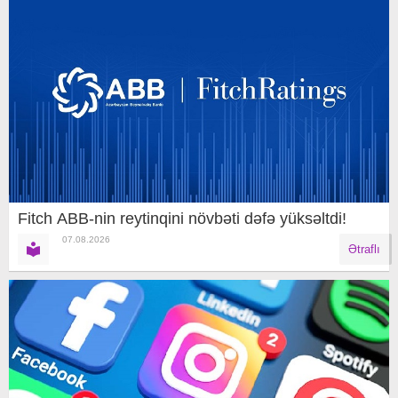
Fitch ABB-nin reytinqini növbəti dəfə yüksəltdi!
07.08.2026
Ətraflı