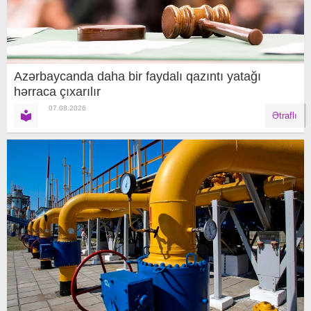
Azərbaycanda daha bir faydalı qazıntı yatağı
hərraca çıxarılır
07.08.2026
Ətraflı