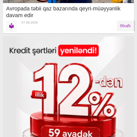
Avropada təbii qaz bazarında qeyri-müəyyənlik
davam edir
07.08.2026
Ətraflı