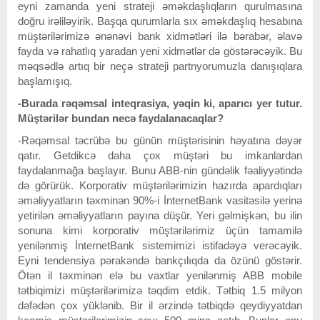
eyni zamanda yeni strateji əməkdaşlıqların qurulmasına
doğru irəliləyirik. Başqa qurumlarla sıx əməkdaşlıq hesabına
müştərilərimizə ənənəvi bank xidmətləri ilə bərabər, əlavə
fayda və rahatlıq yaradan yeni xidmətlər də göstərəcəyik. Bu
məqsədlə artıq bir neçə strateji partnyorumuzla danışıqlara
başlamışıq.
-Burada rəqəmsal inteqrasiya, yəqin ki, aparıcı yer tutur.
Müştərilər bundan necə faydalanacaqlar?
-Rəqəmsal təcrübə bu günün müştərisinin həyatına dəyər
qatır. Getdikcə daha çox müştəri bu imkanlardan
faydalanmağa başlayır. Bunu ABB-nin gündəlik fəaliyyətində
də görürük. Korporativ müştərilərimizin hazırda apardıqları
əməliyyatların təxminən 90%-i İnternetBank vasitəsilə yerinə
yetirilən əməliyyatların payına düşür. Yeri gəlmişkən, bu ilin
sonuna kimi korporativ müştərilərimiz üçün tamamilə
yenilənmiş İnternetBank sistemimizi istifadəyə verəcəyik.
Eyni tendensiya pərakəndə bankçılıqda da özünü göstərir.
Ötən il təxminən elə bu vaxtlar yenilənmiş ABB mobile
tətbiqimizi müştərilərimizə təqdim etdik. Tətbiq 1.5 milyon
dəfədən çox yüklənib. Bir il ərzində tətbiqdə qeydiyyatdan