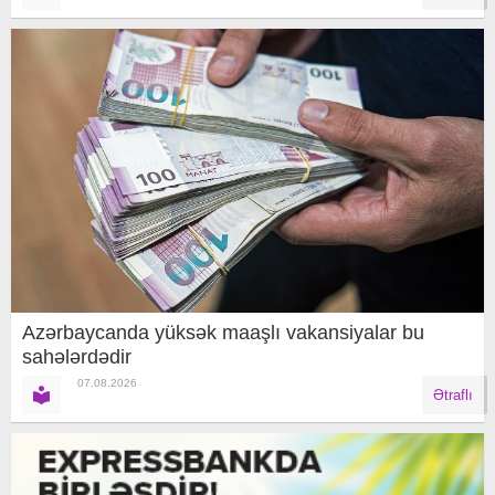
Azərbaycanda yüksək maaşlı vakansiyalar bu
sahələrdədir
07.08.2026
Ətraflı