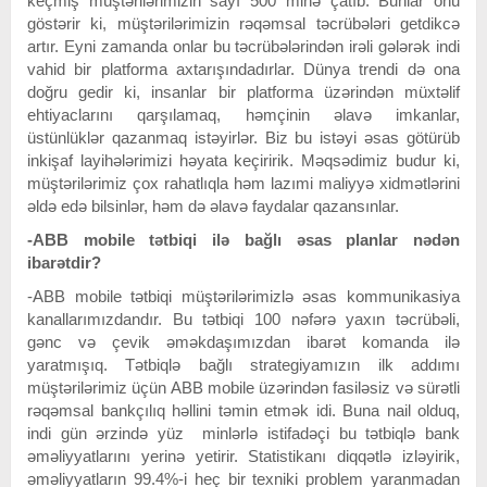
keçmiş müştərilərimizin sayı 500 minə çatıb. Bunlar onu
göstərir ki, müştərilərimizin rəqəmsal təcrübələri getdikcə
artır. Eyni zamanda onlar bu təcrübələrindən irəli gələrək indi
vahid bir platforma axtarışındadırlar. Dünya trendi də ona
doğru gedir ki, insanlar bir platforma üzərindən müxtəlif
ehtiyaclarını qarşılamaq, həmçinin əlavə imkanlar,
üstünlüklər qazanmaq istəyirlər. Biz bu istəyi əsas götürüb
inkişaf layihələrimizi həyata keçiririk. Məqsədimiz budur ki,
müştərilərimiz çox rahatlıqla həm lazımi maliyyə xidmətlərini
əldə edə bilsinlər, həm də əlavə faydalar qazansınlar.
-ABB mobile tətbiqi ilə bağlı əsas planlar nədən
ibarətdir?
-ABB mobile tətbiqi müştərilərimizlə əsas kommunikasiya
kanallarımızdandır. Bu tətbiqi 100 nəfərə yaxın təcrübəli,
gənc və çevik əməkdaşımızdan ibarət komanda ilə
yaratmışıq. Tətbiqlə bağlı strategiyamızın ilk addımı
müştərilərimiz üçün ABB mobile üzərindən fasiləsiz və sürətli
rəqəmsal bankçılıq həllini təmin etmək idi. Buna nail olduq,
indi gün ərzində yüz minlərlə istifadəçi bu tətbiqlə bank
əməliyyatlarını yerinə yetirir. Statistikanı diqqətlə izləyirik,
əməliyyatların 99.4%-i heç bir texniki problem yaranmadan