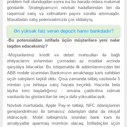
problem həll olunduqdan sonra isə bu barədə onlara məlumat
göndərilir. Strategiyamızın növbəti hədəflərindən biri də
rəqəmsal satış və xidmətlərin payını sürətlə artırmaqdır.
Məsafədən satış potensialımızla çox iddialıyıq.
Ən yüksək faiz verən depozit hansı bankdadır?
-Bu potensialdan istifadə üçün müştərilərə yeni nələr
təqdim edəcəksiniz?
-Müştərilərimiz kredit və debet məhsulları ilə bağlı
ehtiyaclarını evlərindən çıxmadan az müddət ərzində
qarşılaya biləcəklər. Bu istiqamətdə ilk addımlarımızdan biri
ABB mobile üzərindən Bankımızın əməkhaqqı kartı sahibləri
üçün satışların təşkili oldu. Qısa zamanda tətbiq vasitəsilə 5
mindən çox birbaşa satış həyata keçirildi. Hazırda beta
layihə kimi başladığımız - ünvana çatdırılma xidməti
vasitəsilə bu göstəriciləri bir neçə dəfə yüksəldəcəyik.
Növbəti mərhələdə, Apple Pay-in tətbiqi, NFC ödənişlərinin
genişləndirilməsi ilə təmassız ödənişləri daha da inkişaf
etdirəcəyik. Mobil tətbiqimizlə istənilən bank kartı ilə
əməliyyatlar aparmaq mümkün olacaq. İstifadəçilər üçün