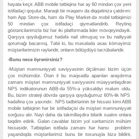
həyata keçir. ABB mobile tətbiqinə hər ay 60 mindən çox yeni
istifadəçi qoşulur. Maraqlı bir məqamı da diqqətinizə çatdırım:
həm App Store-da, həm də Play Market-də mobil tətbiqimizi
50 mindən çox istifadəçi qiymətləndirib. Reytinq
göstəricilərimizlə biz hər iki platformada lider mövqeyindəyik.
Qarşıya qoyduğumuz hədəfə nail olmuşuq və bu nailiyyəti
qorumağı bacarırıq. Təbii ki, bu məsələdə əsas köməyimiz
müştərilərimizin rəyləridir, onların bölüşdüyü təcrübələridir.
-Bunu necə öyrənirsiniz?
-Müştəri məmnuniyyəti səviyyəsinin ölçülməsi bizim üçün
çox mühümdür. Ötən il bu məqsədlə aparılan araşdırma
zamanı müştəri məmnuniyyəti səviyyəsini müəyyənləşdirən
NPS indikatorunun ABB-də 55%-ə yüksəldiyi məlum oldu.
Bu, bizim strateji dövrdə qarşıya qoyduğumuz 60%-lik NPS
hədəfinə çox yaxındır. NPS tədbirlərinin bir hissəsi kimi ABB
mobile tətbiqinin hər bir istifadəçisi də müştəri məmnuniyyəti
sorğusu alır. Nəyi daha da təkmilləşdirə bilərik sualını onlara
təqdim edirik. Gələn cavablar bizim yol xəritəmizin mühüm
hissəsidir. Tətbiqdən istifadə zamanı hər hansı problem
yaşandıqda müştərilərimiz bunu bir toxunuşla bizə bildirir,