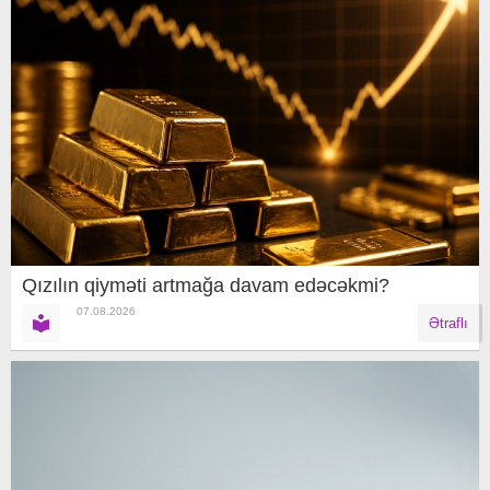
Qızılın qiyməti artmağa davam edəcəkmi?
07.08.2026
Ətraflı