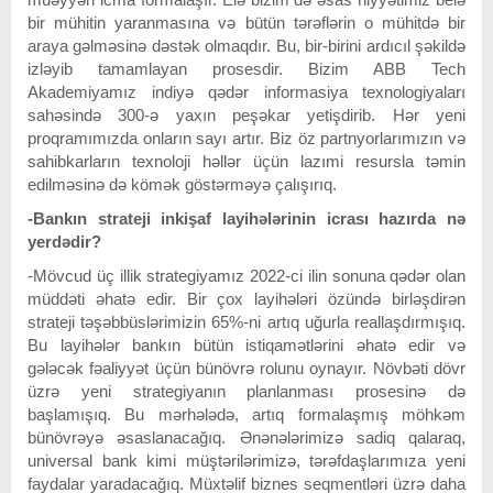
bir mühitin yaranmasına və bütün tərəflərin o mühitdə bir
araya gəlməsinə dəstək olmaqdır. Bu, bir-birini ardıcıl şəkildə
izləyib tamamlayan prosesdir. Bizim ABB Tech
Akademiyamız indiyə qədər informasiya texnologiyaları
sahəsində 300-ə yaxın peşəkar yetişdirib. Hər yeni
proqramımızda onların sayı artır. Biz öz partnyorlarımızın və
sahibkarların texnoloji həllər üçün lazımi resursla təmin
edilməsinə də kömək göstərməyə çalışırıq.
-Bankın strateji inkişaf layihələrinin icrası hazırda nə
yerdədir?
-Mövcud üç illik strategiyamız 2022-ci ilin sonuna qədər olan
müddəti əhatə edir. Bir çox layihələri özündə birləşdirən
strateji təşəbbüslərimizin 65%-ni artıq uğurla reallaşdırmışıq.
Bu layihələr bankın bütün istiqamətlərini əhatə edir və
gələcək fəaliyyət üçün bünövrə rolunu oynayır. Növbəti dövr
üzrə yeni strategiyanın planlanması prosesinə də
başlamışıq. Bu mərhələdə, artıq formalaşmış möhkəm
bünövrəyə əsaslanacağıq. Ənənələrimizə sadiq qalaraq,
universal bank kimi müştərilərimizə, tərəfdaşlarımıza yeni
faydalar yaradacağıq. Müxtəlif biznes seqmentləri üzrə daha