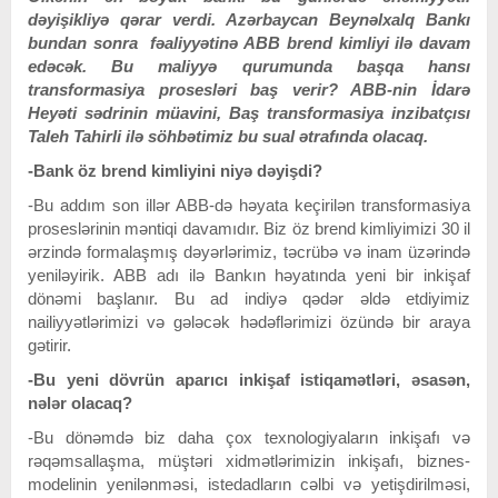
dəyişikliyə qərar verdi. Azərbaycan Beynəlxalq Bankı
bundan sonra fəaliyyətinə ABB brend kimliyi ilə davam
edəcək. Bu maliyyə qurumunda başqa hansı
transformasiya prosesləri baş verir? ABB-nin İdarə
Heyəti sədrinin müavini, Baş transformasiya inzibatçısı
Taleh Tahirli ilə söhbətimiz bu sual ətrafında olacaq.
-Bank öz brend kimliyini niyə dəyişdi?
-Bu addım son illər ABB-də həyata keçirilən transformasiya
proseslərinin məntiqi davamıdır. Biz öz brend kimliyimizi 30 il
ərzində formalaşmış dəyərlərimiz, təcrübə və inam üzərində
yeniləyirik. ABB adı ilə Bankın həyatında yeni bir inkişaf
dönəmi başlanır. Bu ad indiyə qədər əldə etdiyimiz
nailiyyətlərimizi və gələcək hədəflərimizi özündə bir araya
gətirir.
-Bu yeni dövrün aparıcı inkişaf istiqamətləri, əsasən,
nələr olacaq?
-Bu dönəmdə biz daha çox texnologiyaların inkişafı və
rəqəmsallaşma, müştəri xidmətlərimizin inkişafı, biznes-
modelinin yenilənməsi, istedadların cəlbi və yetişdirilməsi,