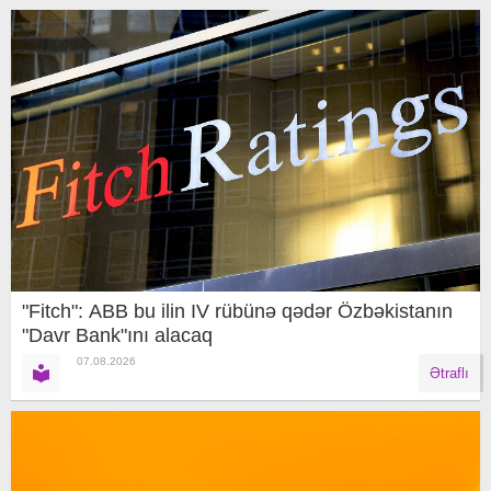
"Fitch": ABB bu ilin IV rübünə qədər Özbəkistanın
"Davr Bank"ını alacaq
07.08.2026
Ətraflı