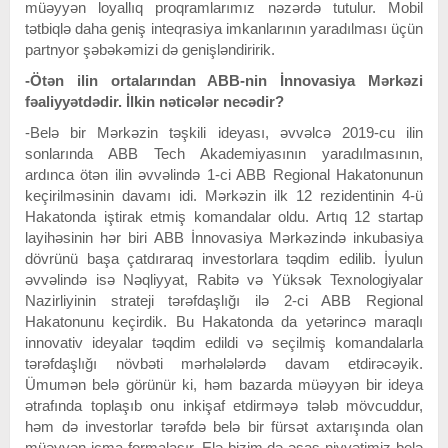
müəyyən loyallıq proqramlarımız nəzərdə tutulur. Mobil
tətbiqlə daha geniş inteqrasiya imkanlarının yaradılması üçün
partnyor şəbəkəmizi də genişləndiririk.
-Ötən ilin ortalarından ABB-nin İnnovasiya Mərkəzi
fəaliyyətdədir. İlkin nəticələr necədir?
-Belə bir Mərkəzin təşkili ideyası, əvvəlcə 2019-cu ilin
sonlarında ABB Tech Akademiyasının yaradılmasının,
ardınca ötən ilin əvvəlində 1-ci ABB Regional Hakatonunun
keçirilməsinin davamı idi. Mərkəzin ilk 12 rezidentinin 4-ü
Hakatonda iştirak etmiş komandalar oldu. Artıq 12 startap
layihəsinin hər biri ABB İnnovasiya Mərkəzində inkubasiya
dövrünü başa çatdıraraq investorlara təqdim edilib. İyulun
əvvəlində isə Nəqliyyat, Rabitə və Yüksək Texnologiyalar
Nazirliyinin strateji tərəfdaşlığı ilə 2-ci ABB Regional
Hakatonunu keçirdik. Bu Hakatonda da yetərincə maraqlı
innovativ ideyalar təqdim edildi və seçilmiş komandalarla
tərəfdaşlığı növbəti mərhələlərdə davam etdirəcəyik.
Ümumən belə görünür ki, həm bazarda müəyyən bir ideya
ətrafında toplaşıb onu inkişaf etdirməyə tələb mövcuddur,
həm də investorlar tərəfdə belə bir fürsət axtarışında olan
müəyyən icma formalaşır. Elə bizim də əsas niyyətimiz belə