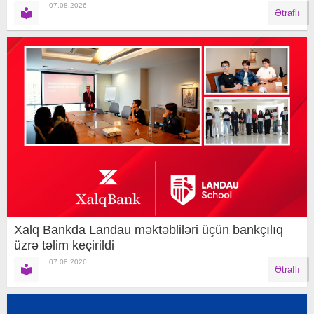
07.08.2026
Ətraflı
Xalq Bankda Landau məktəbliləri üçün bankçılıq
üzrə təlim keçirildi
07.08.2026
Ətraflı