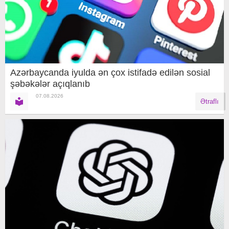
Azərbaycanda iyulda ən çox istifadə edilən sosial
şəbəkələr açıqlanıb
07.08.2026
Ətraflı