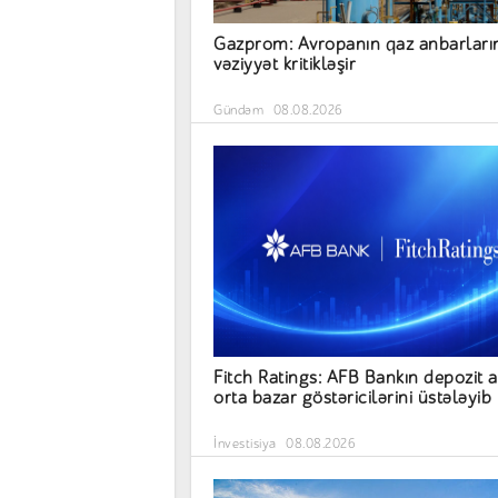
Gazprom: Avropanın qaz anbarları
vəziyyət kritikləşir
Gündəm
08.08.2026
Fitch Ratings: AFB Bankın depozit a
orta bazar göstəricilərini üstələyib
İnvestisiya
08.08.2026