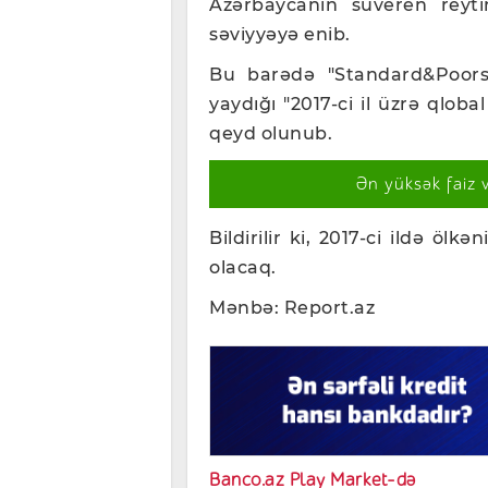
Azərbaycanın suveren reytin
səviyyəyə enib.
Bu barədə "Standard&Poors" 
yaydığı "2017-ci il üzrə qlob
qeyd olunub.
Ən yüksək faiz 
Bildirilir ki, 2017-ci ildə ö
olacaq.
Mənbə: Report.az
Banco.az Play Market-də