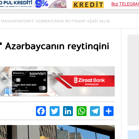
Kampa
Bizi TELEGRAM
Kart si
STANDARD&POOR'S" AZƏRBAYCANIN REYTINQINI AŞAĞI SALIB
 Azərbaycanın reytinqini
Facebook
Twitter
LinkedIn
WhatsApp
Telegra
Share