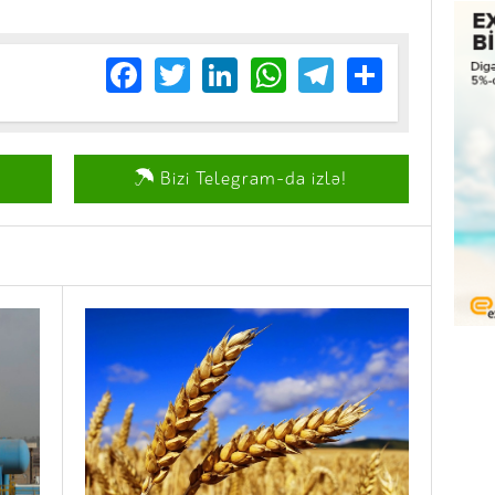
Facebook
Twitter
LinkedIn
WhatsApp
Telegram
Share
Bizi Telegram-da izlə!