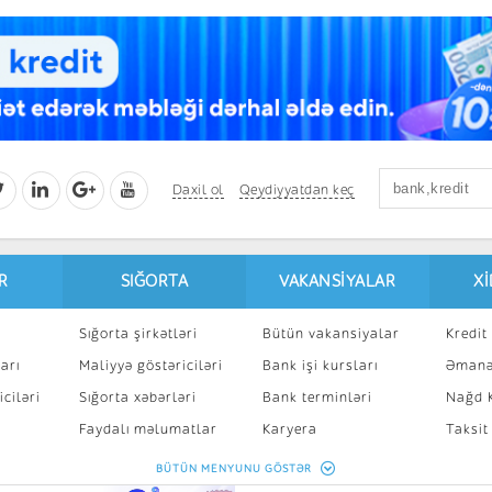
Daxil ol
Qeydiyyatdan keç
R
SIĞORTA
VAKANSIYALAR
X
Sığorta şirkətləri
Bütün vakansiyalar
Kredit 
arı
Maliyyə göstəriciləri
Bank işi kursları
Əmanə
ciləri
Sığorta xəbərləri
Bank terminləri
Nağd K
8
Faydalı məlumatlar
Karyera
Taksit
Sığorta kalkulyatoru
Peşakar inkişaf
İpotek
BÜTÜN MENYUNU GÖSTƏR