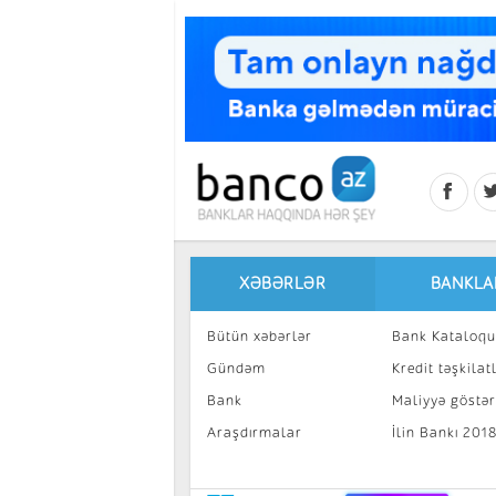
Skip to main content
XƏBƏRLƏR
BANKLA
Bütün xəbərlər
Bank Kataloqu
Gündəm
Kredit təşkilatl
Bank
Maliyyə göstəri
Araşdırmalar
İlin Bankı 201
İnvestisiya