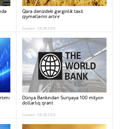
nda
Qara dənizdəki gərginlik taxıl
qiymətlərini artırır
Gündəm
08.08.2026
rtımı
Dünya Bankından Suriyaya 100 milyon
dollarlıq qrant
Gündəm
08.08.2026