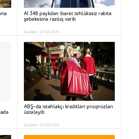
sına
Aİ 348 peykdən ibarət təhlükəsiz rabitə
şəbəkəsinə razılıq verib
Gündəm
07.08.2026
ABŞ-da istehlakçı kreditləri proqnozları
fadə
üstələyib
Gündəm
07.08.2026