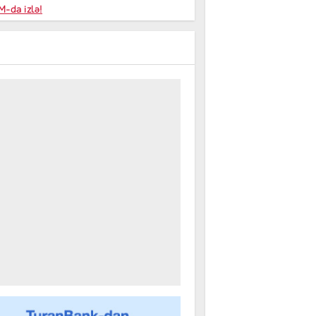
niyalar
-da izlə!
farişi
m