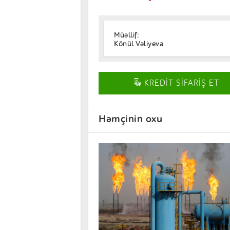
Müəllif:
Könül Vəliyeva
KREDİT SİFARİŞ ET
Həmçinin oxu