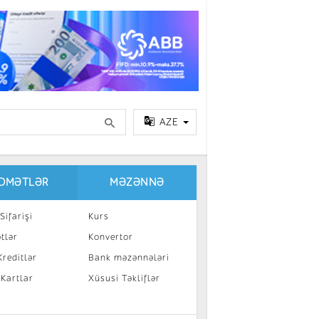
AZE
IDMƏTLƏR
MƏZƏNNƏ
Sifarişi
Kurs
tlər
Konvertor
reditlər
Bank məzənnələri
 Kartlar
Xüsusi Təkliflər
a