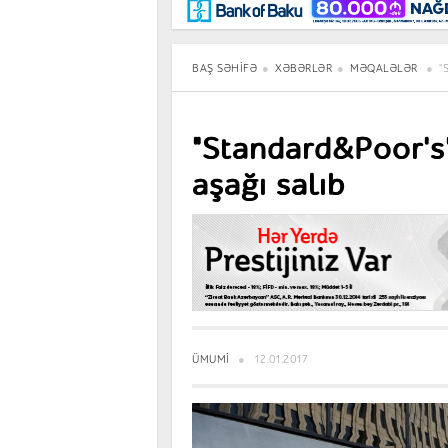
Maraqlı
BancoTV
Müsahibə
BAŞ SƏHIFƏ
XƏBƏRLƏR
MƏQALƏLƏR
"
"Standard&Poor's"
aşağı salıb
ÜMUMI
12.01.2017