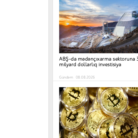
ABŞ-da mədənçıxarma sektoruna 
milyard dollarlıq investisiya
Gündəm
08.08.2026