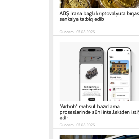
ABŞ İrana bağlı kriptovalyuta birja
sanksiya tətbiq edib
Gündəm
07.08.2026
"Airbnb" məhsul hazırlama
proseslərində süni intellektdən isti
edir
Gündəm
07.08.2026