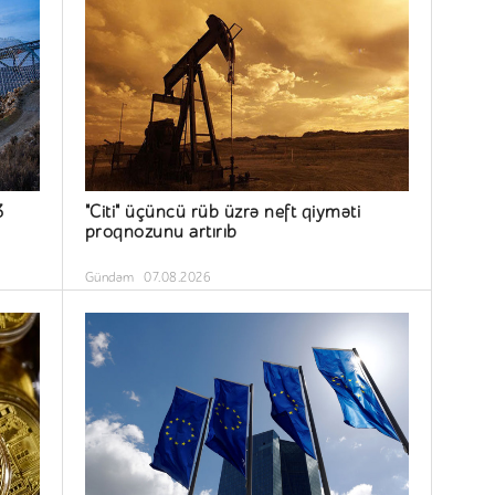
3
"Citi" üçüncü rüb üzrə neft qiyməti
proqnozunu artırıb
Gündəm
07.08.2026