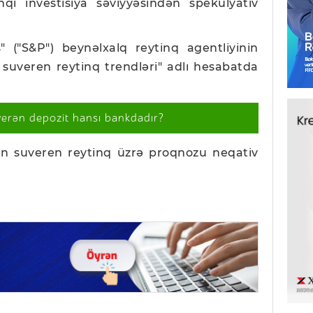
qi investisiya səviyyəsindən spekulyativ
("S&P") beynəlxalq reytinq agentliyinin
al suveren reytinq trendləri" adlı hesabatda
verən depozit hansı bankdadır?
lkənin suveren reytinq üzrə proqnozu neqativ