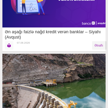
Ən aşağı faizlə nağd kredit verən banklar – Siyahı
(Avqust)
07.08.2026
Ətraflı