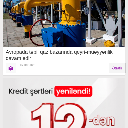
Avropada təbii qaz bazarında qeyri-müəyyənlik
davam edir
07.08.2026
Ətraflı