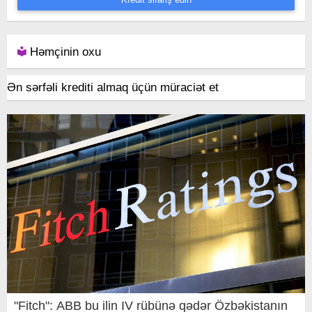
Həmçinin oxu
Ən sərfəli krediti almaq üçün müraciət et
"Fitch": ABB bu ilin IV rübünə qədər Özbəkistanın