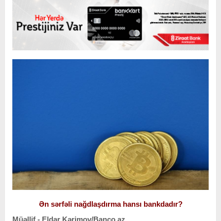
Ən sərfəli nağdlaşdırma hansı bankdadır?
Müəllif - Eldar Kərimov/Banco.az