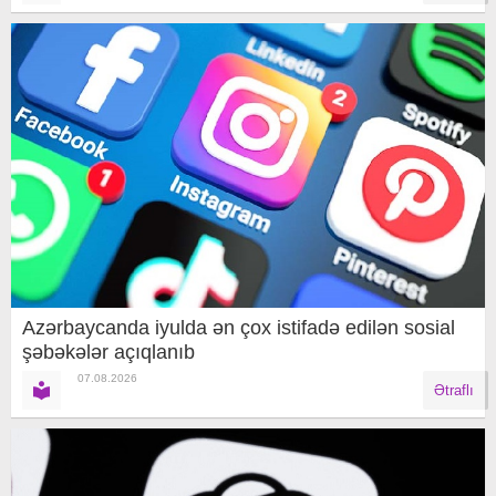
Azərbaycanda iyulda ən çox istifadə edilən sosial
şəbəkələr açıqlanıb
07.08.2026
Ətraflı