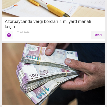
Azərbaycanda vergi borcları 4 milyard manatı
keçib
07.08.2026
Ətraflı