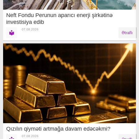
Neft Fondu Perunun aparıcı enerji şirkətinə
investisiya edib
07.08.2026
Ətraflı
Qızılın qiyməti artmağa davam edəcəkmi?
07.08.2026