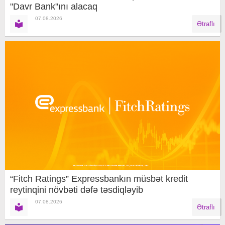
"Davr Bank"ını alacaq
07.08.2026
Ətraflı
“Fitch Ratings” Expressbankın müsbət kredit
reytinqini növbəti dəfə təsdiqləyib
07.08.2026
Ətraflı