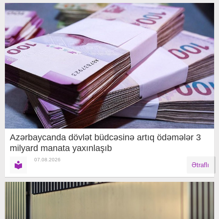
Azərbaycanda dövlət büdcəsinə artıq ödəmələr 3
milyard manata yaxınlaşıb
07.08.2026
Ətraflı