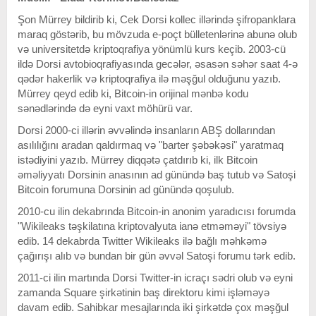
Şon Mürrey bildirib ki, Cek Dorsi kollec illərində şifropanklara
maraq göstərib, bu mövzuda e-poçt bülletenlərinə abunə olub
və universitetdə kriptoqrafiya yönümlü kurs keçib. 2003-cü
ildə Dorsi avtobioqrafiyasında gecələr, əsasən səhər saat 4-ə
qədər hakerlik və kriptoqrafiya ilə məşğul olduğunu yazıb.
Mürrey qeyd edib ki, Bitcoin-in orijinal mənbə kodu
sənədlərində də eyni vaxt möhürü var.
Dorsi 2000-ci illərin əvvəlində insanların ABŞ dollarından
asılılığını aradan qaldırmaq və "barter şəbəkəsi" yaratmaq
istədiyini yazıb. Mürrey diqqətə çatdırıb ki, ilk Bitcoin
əməliyyatı Dorsinin anasının ad günündə baş tutub və Satoşi
Bitcoin forumuna Dorsinin ad günündə qoşulub.
2010-cu ilin dekabrında Bitcoin-in anonim yaradıcısı forumda
"Wikileaks təşkilatına kriptovalyuta ianə etməməyi" tövsiyə
edib. 14 dekabrda Twitter Wikileaks ilə bağlı məhkəmə
çağırışı alıb və bundan bir gün əvvəl Satoşi forumu tərk edib.
2011-ci ilin martında Dorsi Twitter-in icraçı sədri olub və eyni
zamanda Square şirkətinin baş direktoru kimi işləməyə
davam edib. Sahibkar mesajlarında iki şirkətdə çox məşğul