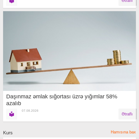
Ətraflı
Daşınmaz əmlak sığortası üzrə yığımlar 58%
azalıb
07.08.2026
Ətraflı
Hamısına bax
Kurs