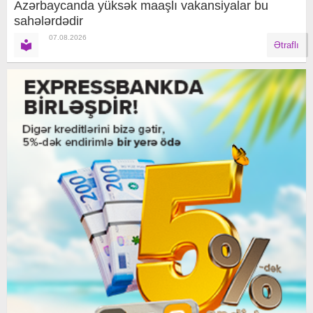
Azərbaycanda yüksək maaşlı vakansiyalar bu
sahələrdədir
07.08.2026
Ətraflı