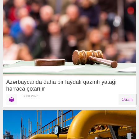
Azərbaycanda daha bir faydalı qazıntı yatağı
hərraca çıxarılır
07.08.2026
Ətraflı