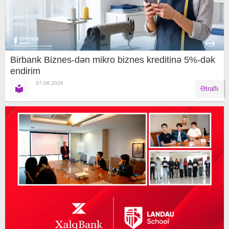
Birbank Biznes-dən mikro biznes kreditinə 5%-dək
endirim
07.08.2026
Ətraflı