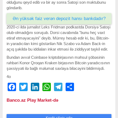
olduğunu qeyd edib və bir ay sonra Satoşi son məktubunu
göndərib.
Ən yüksək faiz verən depozit hansı bankdadır?
2020-ci ildə jurnalist Leks Fridman podkastda Dorsiyə Satoşi
olub-olmadığını soruşub. Dorsi cavabında "bunu heç vaxt
etiraf etməyəcəyini" deyib. Mürrey hesab edir ki, bu, Bitcoin-
in yaradıcıları kimi göstərilən Nik Szabo və Adam Back-in
açıq şəkildə bu iddiaları inkar etməsi ilə ziddiyyət təşkil edir.
Bundan əvvəl Coinbase kriptobirjasının məhsul şöbəsinin
rəhbəri Konor Qroqan Kraken birjasının Bitcoin yaradıcısının
şəxsiyyəti ilə bağlı məlumat saxlaya biləcəyini bildirmişdi.
4o
Facebook
Twitter
LinkedIn
WhatsApp
Telegram
Share
Banco.az Play Market-də
Kredit sifariş edin