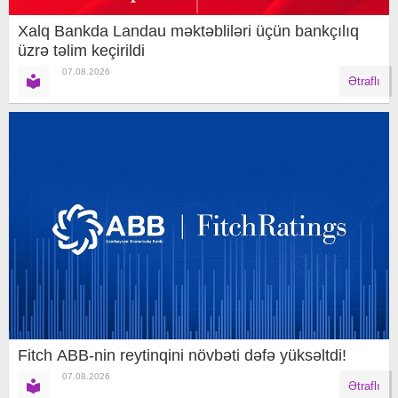
Xalq Bankda Landau məktəbliləri üçün bankçılıq
üzrə təlim keçirildi
07.08.2026
Ətraflı
Fitch ABB-nin reytinqini növbəti dəfə yüksəltdi!
07.08.2026
Ətraflı