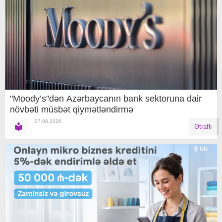
"Moody’s"dən Azərbaycanın bank sektoruna dair
növbəti müsbət qiymətləndirmə
07.08.2026
Ətraflı