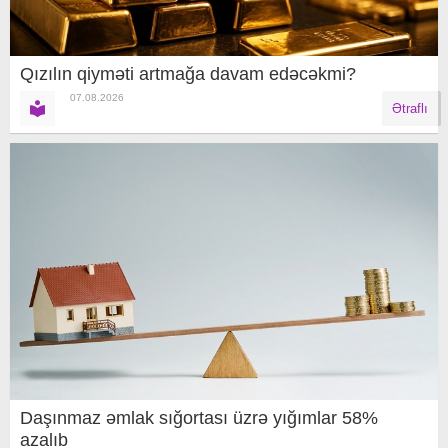
Qızılın qiyməti artmağa davam edəcəkmi?
07.08.2026
Ətraflı
Daşınmaz əmlak sığortası üzrə yığımlar 58%
azalıb