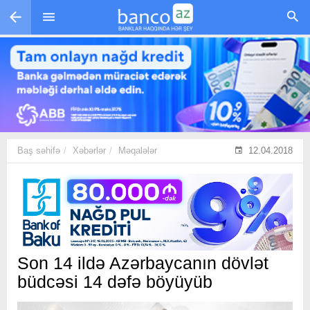
Skip to main content
Baş səhifə
Xəbərlər
Məqalələr
12.04.2018
Son 14 ildə Azərbaycanın dövlət
büdcəsi 14 dəfə böyüyüb