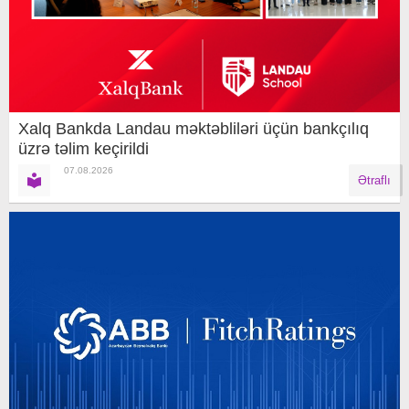
Xalq Bankda Landau məktəbliləri üçün bankçılıq
üzrə təlim keçirildi
07.08.2026
Ətraflı