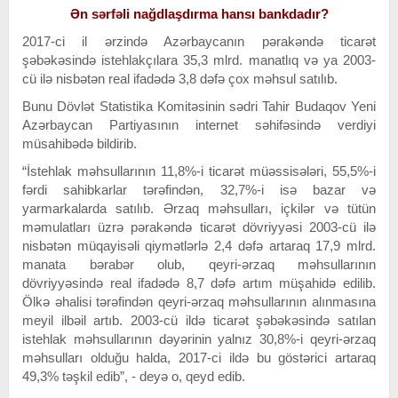
Ən sərfəli nağdlaşdırma hansı bankdadır?
2017-ci il ərzində Azərbaycanın pərakəndə ticarət
şəbəkəsində istehlakçılara 35,3 mlrd. manatlıq və ya 2003-
cü ilə nisbətən real ifadədə 3,8 dəfə çox məhsul satılıb.
Bunu Dövlət Statistika Komitəsinin sədri Tahir Budaqov Yeni
Azərbaycan Partiyasının internet səhifəsində verdiyi
müsahibədə bildirib.
“İstehlak məhsullarının 11,8%-i ticarət müəssisələri, 55,5%-i
fərdi sahibkarlar tərəfindən, 32,7%-i isə bazar və
yarmarkalarda satılıb. Ərzaq məhsulları, içkilər və tütün
məmulatları üzrə pərakəndə ticarət dövriyyəsi 2003-cü ilə
nisbətən müqayisəli qiymətlərlə 2,4 dəfə artaraq 17,9 mlrd.
manata bərabər olub, qeyri-ərzaq məhsullarının
dövriyyəsində real ifadədə 8,7 dəfə artım müşahidə edilib.
Ölkə əhalisi tərəfindən qeyri-ərzaq məhsullarının alınmasına
meyil ilbəil artıb. 2003-cü ildə ticarət şəbəkəsində satılan
istehlak məhsullarının dəyərinin yalnız 30,8%-i qeyri-ərzaq
məhsulları olduğu halda, 2017-ci ildə bu göstərici artaraq
49,3% təşkil edib”, - deyə o, qeyd edib.