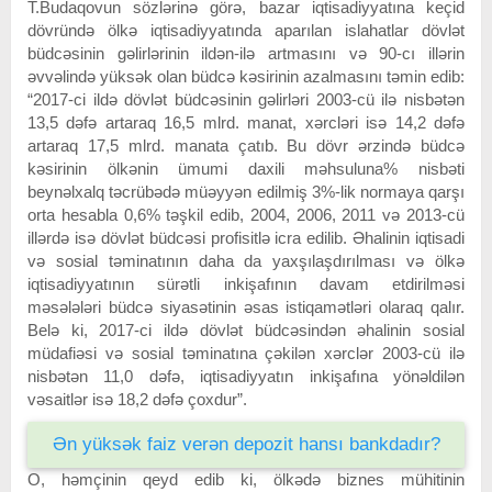
T.Budaqovun sözlərinə görə, bazar iqtisadiyyatına keçid
dövründə ölkə iqtisadiyyatında aparılan islahatlar dövlət
büdcəsinin gəlirlərinin ildən-ilə artmasını və 90-cı illərin
əvvəlində yüksək olan büdcə kəsirinin azalmasını təmin edib:
“2017-ci ildə dövlət büdcəsinin gəlirləri 2003-cü ilə nisbətən
13,5 dəfə artaraq 16,5 mlrd. manat, xərcləri isə 14,2 dəfə
artaraq 17,5 mlrd. manata çatıb. Bu dövr ərzində büdcə
kəsirinin ölkənin ümumi daxili məhsuluna% nisbəti
beynəlxalq təcrübədə müəyyən edilmiş 3%-lik normaya qarşı
orta hesabla 0,6% təşkil edib, 2004, 2006, 2011 və 2013-cü
illərdə isə dövlət büdcəsi profisitlə icra edilib. Əhalinin iqtisadi
və sosial təminatının daha da yaxşılaşdırılması və ölkə
iqtisadiyyatının sürətli inkişafının davam etdirilməsi
məsələləri büdcə siyasətinin əsas istiqamətləri olaraq qalır.
Belə ki, 2017-ci ildə dövlət büdcəsindən əhalinin sosial
müdafiəsi və sosial təminatına çəkilən xərclər 2003-cü ilə
nisbətən 11,0 dəfə, iqtisadiyyatın inkişafına yönəldilən
vəsaitlər isə 18,2 dəfə çoxdur”.
Ən yüksək faiz verən depozit hansı bankdadır?
O, həmçinin qeyd edib ki, ölkədə biznes mühitinin