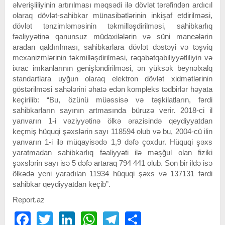
əlverişliliyinin artırılması məqsədi ilə dövlət tərəfindən ardıcıl
olaraq dövlət-sahibkar münasibətlərinin inkişaf etdirilməsi,
dövlət tənzimləməsinin təkmilləşdirilməsi, sahibkarlıq
fəaliyyətinə qanunsuz müdaxilələrin və süni maneələrin
aradan qaldırılması, sahibkarlara dövlət dəstəyi və təşviq
mexanizmlərinin təkmilləşdirilməsi, rəqabətqabiliyyətliliyin və
ixrac imkanlarının genişləndirilməsi, ən yüksək beynəlxalq
standartlara uyğun olaraq elektron dövlət xidmətlərinin
göstərilməsi sahələrini əhatə edən kompleks tədbirlər həyata
keçirilib: “Bu, özünü müəssisə və təşkilatların, fərdi
sahibkarların sayının artmasında büruzə verir. 2018-ci il
yanvarın 1-i vəziyyətinə ölkə ərazisində qeydiyyatdan
keçmiş hüquqi şəxslərin sayı 118594 olub və bu, 2004-cü ilin
yanvarın 1-i ilə müqayisədə 1,9 dəfə çoxdur. Hüquqi şəxs
yaratmadan sahibkarlıq fəaliyyəti ilə məşğul olan fiziki
şəxslərin sayı isə 5 dəfə artaraq 794 441 olub. Son bir ildə isə
ölkədə yeni yaradılan 11934 hüquqi şəxs və 137131 fərdi
sahibkar qeydiyyatdan keçib”.
Report.az
Facebook
Twitter
LinkedIn
WhatsApp
Telegram
Share