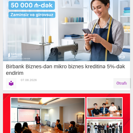
Birbank Biznes-dən mikro biznes kreditinə 5%-dək
endirim
07.08.2026
Ətraflı