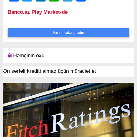
Banco.az Play Market-də
Kredit sifariş edin
Həmçinin oxu
Ən sərfəli krediti almaq üçün müraciət et