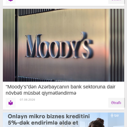
"Moody’s"dən Azərbaycanın bank sektoruna dair
növbəti müsbət qiymətləndirmə
07.08.2026
Ətraflı