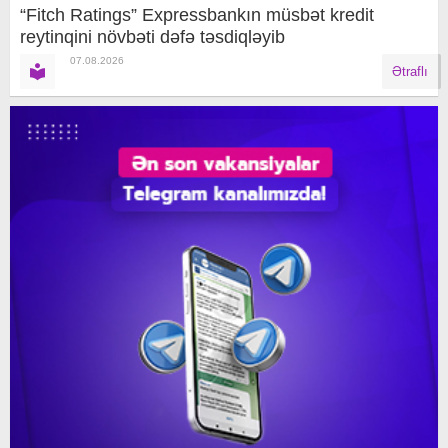
“Fitch Ratings” Expressbankın müsbət kredit
reytinqini növbəti dəfə təsdiqləyib
07.08.2026
Ətraflı