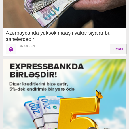
Azərbaycanda yüksək maaşlı vakansiyalar bu
sahələrdədir
07.08.2026
Ətraflı