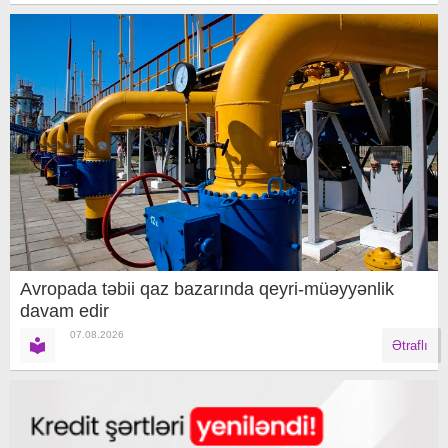
Avropada təbii qaz bazarında qeyri-müəyyənlik
davam edir
07.08.2026
Ətraflı