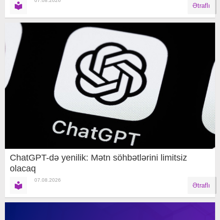
07.08.2026
Ətraflı
ChatGPT-də yenilik: Mətn söhbətlərini limitsiz
olacaq
07.08.2026
Ətraflı