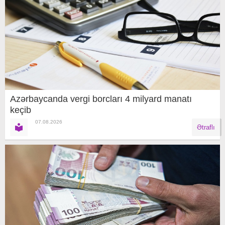
Azərbaycanda vergi borcları 4 milyard manatı
keçib
07.08.2026
Ətraflı