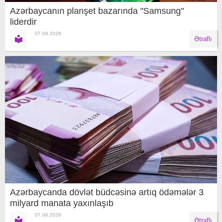
Azərbaycanın planşet bazarında "Samsung"
liderdir
07.08.2026
Ətraflı
Azərbaycanda dövlət büdcəsinə artıq ödəmələr 3
milyard manata yaxınlaşıb
07.08.2026
Ətraflı