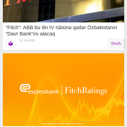
"Fitch": ABB bu ilin IV rübünə qədər Özbəkistanın
"Davr Bank"ını alacaq
07.08.2026
Ətraflı