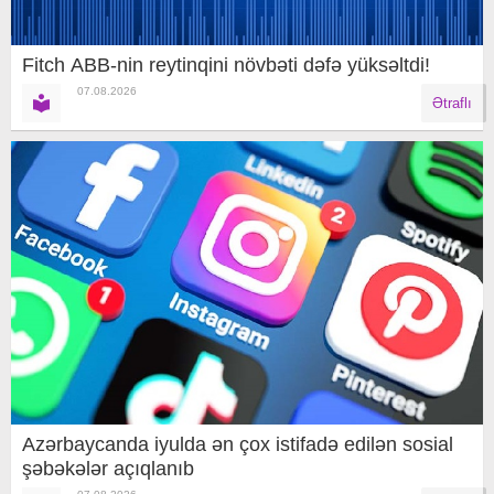
Fitch ABB-nin reytinqini növbəti dəfə yüksəltdi!
07.08.2026
Ətraflı
Azərbaycanda iyulda ən çox istifadə edilən sosial
şəbəkələr açıqlanıb