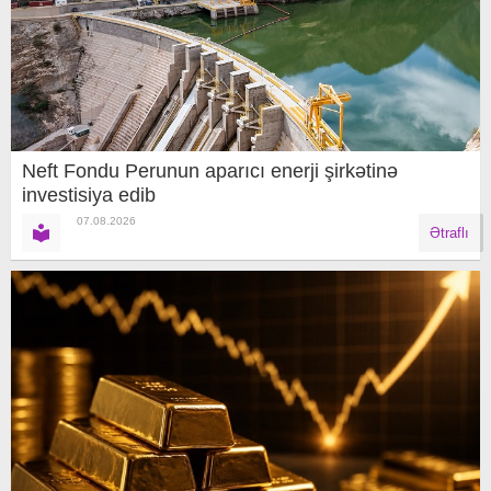
Neft Fondu Perunun aparıcı enerji şirkətinə
investisiya edib
07.08.2026
Ətraflı