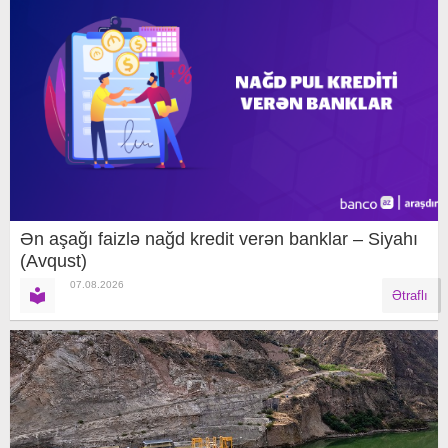
Ən aşağı faizlə nağd kredit verən banklar – Siyahı
(Avqust)
07.08.2026
Ətraflı