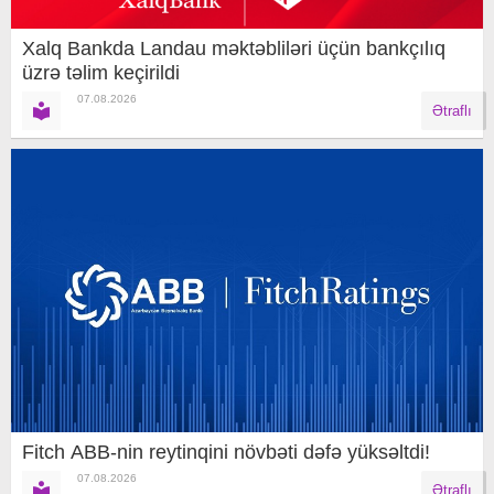
Xalq Bankda Landau məktəbliləri üçün bankçılıq
üzrə təlim keçirildi
07.08.2026
Ətraflı
Fitch ABB-nin reytinqini növbəti dəfə yüksəltdi!
07.08.2026
Ətraflı