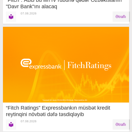
"Davr Bank"ını alacaq
07.08.2026
Ətraflı
“Fitch Ratings” Expressbankın müsbət kredit
reytinqini növbəti dəfə təsdiqləyib
07.08.2026
Ətraflı