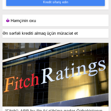
Kredit sifariş edin
Həmçinin oxu
Ən sərfəli krediti almaq üçün müraciət et
"Fitch": ABB bu ilin IV rübünə qədər Özbəkistanın