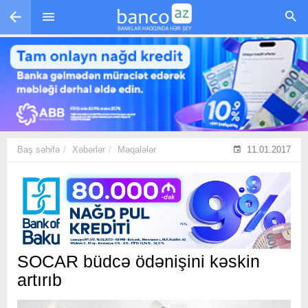
Skip to main content
Baş səhifə
Xəbərlər
Məqalələr
11.01.2017
SOCAR büdcə ödənişini kəskin
artırıb