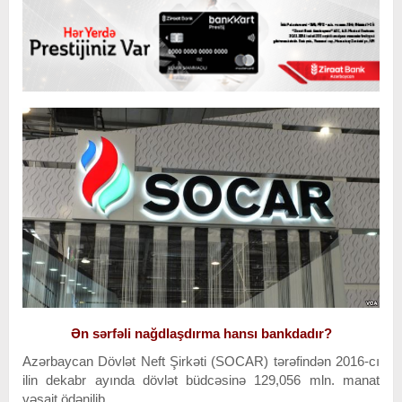
Ən sərfəli nağdlaşdırma hansı bankdadır?
Azərbaycan Dövlət Neft Şirkəti (SOCAR) tərəfindən 2016-cı
ilin dekabr ayında dövlət büdcəsinə 129,056 mln. manat
vəsait ödənilib.