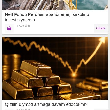
Neft Fondu Perunun aparıcı enerji şirkətinə
investisiya edib
07.08.2026
Ətraflı
Qızılın qiyməti artmağa davam edəcəkmi?