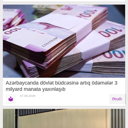
Azərbaycanda dövlət büdcəsinə artıq ödəmələr 3
milyard manata yaxınlaşıb
07.08.2026
Ətraflı