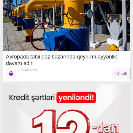
Avropada təbii qaz bazarında qeyri-müəyyənlik
davam edir
07.08.2026
Ətraflı