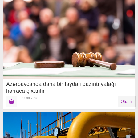
Azərbaycanda daha bir faydalı qazıntı yatağı
hərraca çıxarılır
07.08.2026
Ətraflı