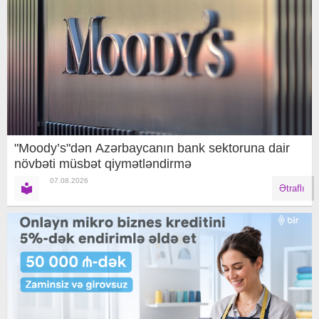
"Moody’s"dən Azərbaycanın bank sektoruna dair
növbəti müsbət qiymətləndirmə
07.08.2026
Ətraflı