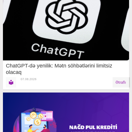
ChatGPT-də yenilik: Mətn söhbətlərini limitsiz
olacaq
07.08.2026
Ətraflı