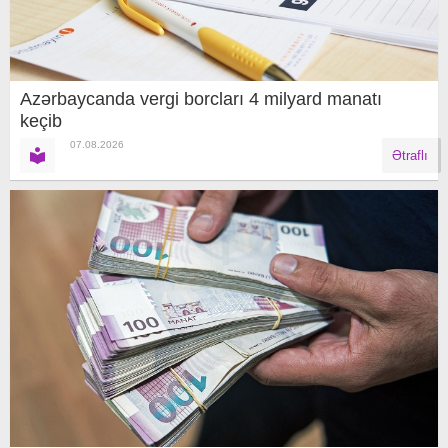
Azərbaycanda vergi borcları 4 milyard manatı
keçib
07.08.2026
Ətraflı