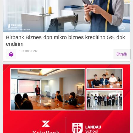
Birbank Biznes-dən mikro biznes kreditinə 5%-dək
endirim
07.08.2026
Ətraflı