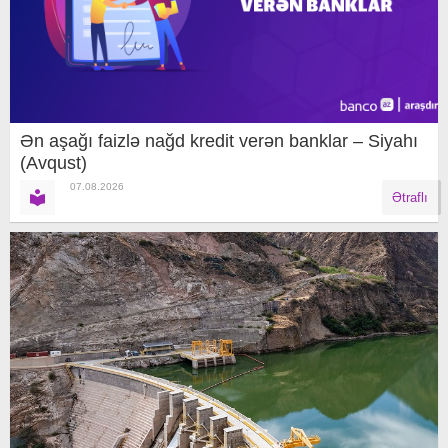
Ən aşağı faizlə nağd kredit verən banklar – Siyahı
(Avqust)
07.08.2026
Ətraflı