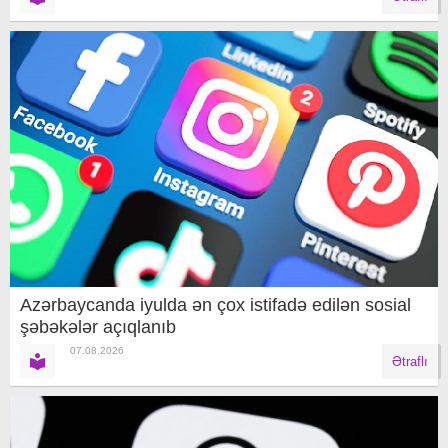
Azərbaycanda iyulda ən çox istifadə edilən sosial
şəbəkələr açıqlanıb
07.08.2026
Ətraflı