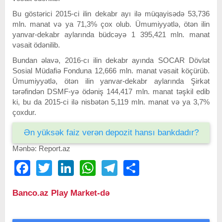
Bu göstərici 2015-ci ilin dekabr ayı ilə müqayisədə 53,736
mln. manat və ya 71,3% çox olub. Ümumiyyətlə, ötən ilin
yanvar-dekabr aylarında büdcəyə 1 395,421 mln. manat
vəsait ödənilib.
Bundan əlavə, 2016-cı ilin dekabr ayında SOCAR Dövlət
Sosial Müdafiə Fonduna 12,666 mln. manat vəsait köçürüb.
Ümumiyyətlə, ötən ilin yanvar-dekabr aylarında Şirkət
tərəfindən DSMF-yə ödəniş 144,417 mln. manat təşkil edib
ki, bu da 2015-ci ilə nisbətən 5,119 mln. manat və ya 3,7%
çoxdur.
Ən yüksək faiz verən depozit hansı bankdadır?
Mənbə: Report.az
Facebook
Twitter
LinkedIn
WhatsApp
Telegram
Share
Banco.az Play Market-də