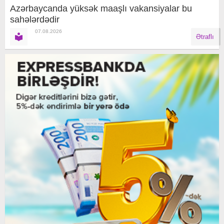
Azərbaycanda yüksək maaşlı vakansiyalar bu
sahələrdədir
07.08.2026
Ətraflı