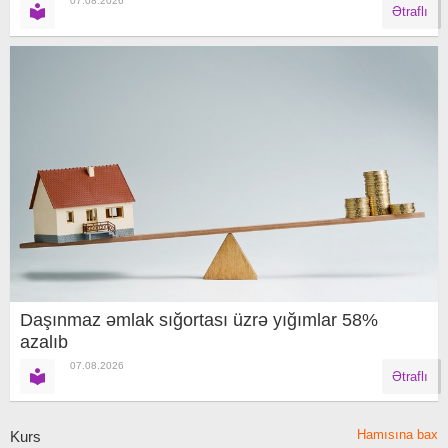
07.08.2026
Ətraflı
Daşınmaz əmlak sığortası üzrə yığımlar 58%
azalıb
07.08.2026
Ətraflı
Hamısına bax
Kurs