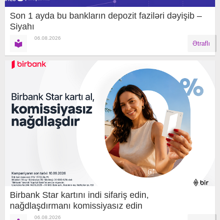
Son 1 ayda bu bankların depozit faziləri dəyişib –
Siyahı
06.08.2026
Ətraflı
Birbank Star kartını indi sifariş edin,
nağdlaşdırmanı komissiyasız edin
06.08.2026