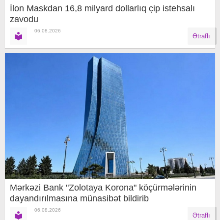
İlon Maskdan 16,8 milyard dollarlıq çip istehsalı
zavodu
06.08.2026
Ətraflı
Mərkəzi Bank "Zolotaya Korona" köçürmələrinin
dayandırılmasına münasibət bildirib
06.08.2026
Ətraflı