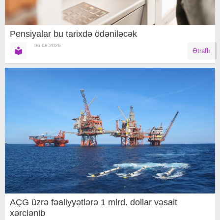
Pensiyalar bu tarixdə ödəniləcək
06.08.2026
Ətraflı
AÇG üzrə fəaliyyətlərə 1 mlrd. dollar vəsait
xərclənib