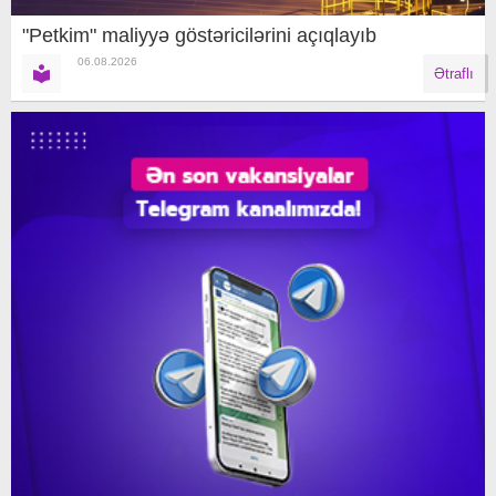
"Petkim" maliyyə göstəricilərini açıqlayıb
06.08.2026
Ətraflı