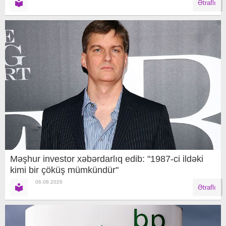
Ətraflı
Məşhur investor xəbərdarlıq edib: "1987-ci ildəki
kimi bir çöküş mümkündür"
06.08.2026
Ətraflı