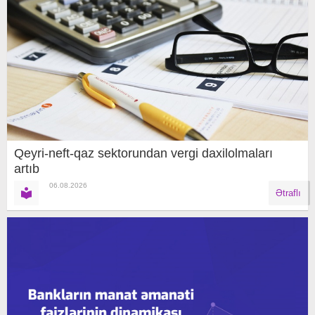
Qeyri-neft-qaz sektorundan vergi daxilolmaları
artıb
06.08.2026
Ətraflı