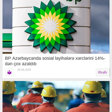
BP Azərbaycanda sosial layihələrə xərclərini 14%-
dən çox azaldıb
06.08.2026
Ətraflı