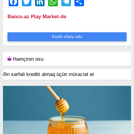
Facebook
Twitter
LinkedIn
WhatsApp
Telegram
Share
Banco.az Play Market-də
Kredit sifariş edin
Həmçinin oxu
Ən sərfəli krediti almaq üçün müraciət et