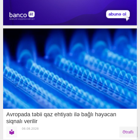
Avropada təbii qaz ehtiyatı ilə bağlı həyəcan
siqnalı verilir
06.08.2026
Ətraflı