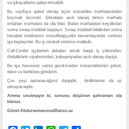
və şikayətlərini qəbul etməlidir.
Bu vəzifəyə qəbul olmaq üçün müsahibə mərhələsindən
keçmək lazımdır. Şirkətdən asılı olaraq birinci mərhələ
imtahan mərhələsi də ola bilər. Bütün mərhələləri keçdikdən
sonra sınaq müddəti başlayır. Sınaq müddəti bitdikdən sonra
hesabat imtahanını müvəffəqiyyətlə tamamlayanlar sərbəst
işə başlayırlar. Bu iş növbəli sistemə malikdir.
Call-Center işçilərinin aldıqları əmək haqqı iş yükündən,
öhdəliklərin siyahısından, kateqoriyadan asılı olaraq dəyişir.
Bu işə həvəsiniz varsa gecikmədən müraciətlərinizi şirkət,
idarə və banklara göndərin.
Çox şeyi qazanacağınız dəqiqdir, itirdikləriniz də az
olmayacaqdır.
Amma unutmayın ki, sonunu düşünən qəhrəman ola
bilməz.
Günel Abduraxmanova/Banco.az