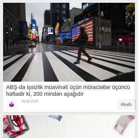
ABŞ-da işsizlik müavinəti üçün müraciətlər üçüncü
həftədir ki, 200 mindən aşağıdır
06.08.2026
Ətraflı