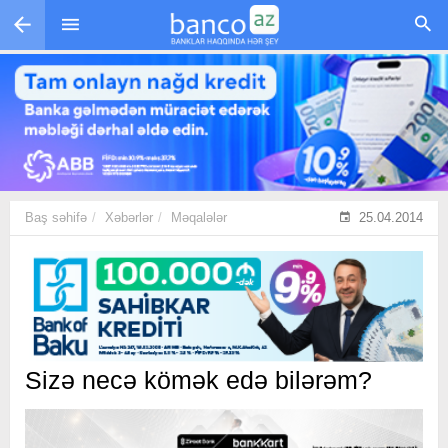
Skip to main content
Baş səhifə
Xəbərlər
Məqalələr
25.04.2014
Sizə necə kömək edə bilərəm?