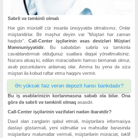
Səbrli və təmkinli olmalı
Hər gün müxtəlif cür insanla ünsiyyətdə olmalısınız. Onlar
müştəridirlər. Bir məşhur deyim var "Müştəri hər zaman
haqlıdır".
Call-Center işçilərinin əsas devizləri Müştəri
Məmnuniyyətidir.
Bu səbəbdən səbrlə və təmkinlə
cavablandırmalı olduğunuz suallara diqqət yönəltməlisiniz.
Nəzərə alsaq ki, edilən müraciətlərin hamısı birmənalı olmur,
əsəb pozuntularını anlamaq olar. Amma bu yenə də sizə
müştəri ilə kobud rəftar etmə haqqını vermir.
Ən yüksək faiz verən depozit hansı bankdadır?
Bu iş əsəblərinizin korlanmasına səbəb ola bilər. Ona
görə də səbrli və təmkinli olmaq
əsasdır.
Call-Center işçilərinin vəzifələri nədən ibarətdir?
Daxil olan zənglərin qəbul etməli, müştərilərə informasiya
dəstəyi göstərməli, yeni xidmətlər və məhsullar barəsində
müştərilərə məlumatlar verməli, müştərilərin müraciət, təklif