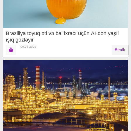
Braziliya toyuq əti və bal ixracı üçün Aİ-dən yaşıl
işıq gözləyir
06.08.2026
Ətraflı