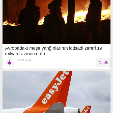
Avropadakı meşə yanğınlarının iqtisadi zərəri 19
milyard avronu ötüb
06.08.2026
Ətraflı