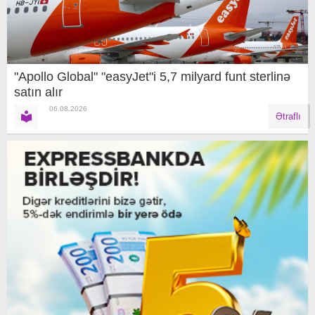
"Apollo Global" "easyJet"i 5,7 milyard funt sterlinə
satın alır
06.08.2026
Ətraflı