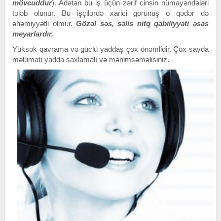
mövcuddur
). Adətən bu iş üçün zərif cinsin nümayəndələri
tələb olunur. Bu işçilərdə xarici görünüş o qədər də
əhəmiyyətli olmur.
Gözəl səs, səlis nitq qabiliyyəti əsas
meyarlardır.
Yüksək qavrama və güclü yaddaş çox önəmlidir. Çox sayda
məlumatı yadda saxlamalı və mənimsəməlisiniz.