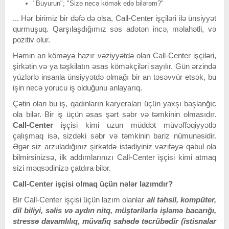
"Buyurun"; "Sizə necə kömək edə bilərəm?"
... Hər birimiz bir dəfə də olsa, Call-Center işçiləri ilə ünsiyyət
qurmuşuq. Qarşılaşdığımız səs adətən incə, məlahətli, və
pozitiv olur.
Həmin an köməyə hazır vəziyyətdə olan Call-Center işçiləri,
şirkətin və ya təşkilatın əsas köməkçiləri sayılır. Gün ərzində
yüzlərlə insanla ünsiyyətdə olmağı bir an təsəvvür etsək, bu
işin necə yorucu iş olduğunu anlayarıq.
Çətin olan bu iş, qadınların karyeraları üçün yaxşı başlanğıc
ola bilər. Bir iş üçün əsas şərt səbr və təmkinin olmasıdır.
Call-Center
işçisi kimi uzun müddət müvəffəqiyyətlə
çalışmaq isə, sizdəki səbr və təmkinin bariz nümunəsidir.
Əgər siz arzuladığınız şirkətdə istədiyiniz vəzifəyə qəbul ola
bilmirsinizsə, ilk addımlarınızı Call-Center işçisi kimi atmaq
sizi məqsədinizə çatdıra bilər.
Call-Center işçisi olmaq üçün nələr lazımdır?
Bir Call-Center işçisi üçün lazım olanlar
ali təhsil, kompüter,
dil biliyi, səlis və aydın nitq, müştərilərlə işləmə bacarığı,
stressə davamlılıq, müvafiq sahədə təcrübədir (istisnalar