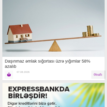
Daşınmaz əmlak sığortası üzrə yığımlar 58%
azalıb
07.08.2026
Ətraflı