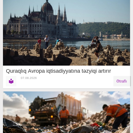
Quraqlıq Avropa iqtisadiyyatına təzyiqi artırır
07.08.2026
Ətraflı