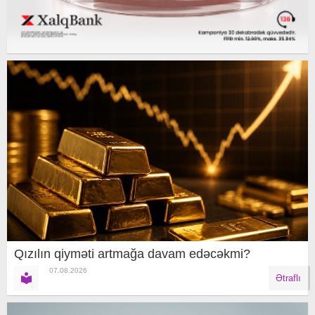
Qızılın qiyməti artmağa davam edəcəkmi?
07.08.2026
Ətraflı