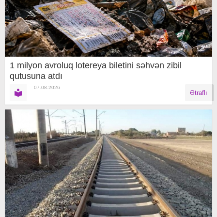
1 milyon avroluq lotereya biletini səhvən zibil
qutusuna atdı
07.08.2026
Ətraflı