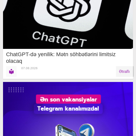
ChatGPT-də yenilik: Mətn söhbətlərini limitsiz
olacaq
07.08.2026
Ətraflı