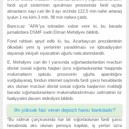
fərdi uçot sisteminin qurulması prosesində fərdi uçota
alınanların sayı cari ilin 6 ayı ərzində 122,5 min nəfər artaraq
iyulun 1-nə kimi 3 mln. 98 min nəfərə çatıb.
Banco.az "APA"ya istinadən xəbər verir ki, bu barədə
jurnalistlərə DSMF sədri Elman Mehdiyev bildirib.
Fond rəhbəri qeyd edib ki, bu, Azərbaycan prezidentinin
ölkədəki yeni iş yerlərinin yaradılması və iqtisadiyyatın
dayanıqlı inkişafı siyasətinin uğurlu nəticələrindəndir.
E. Mehdiyev cari ilin I yarısında sığortaedənlərdən məcburi
dövlət sosial sığorta haqları üzrə sığortaolunanlar haqqında
məlumatların qəbulu prosesinin uğurla aparıldığını
vurğulayaraq, fondun internet saytında fərdi şəxsi hesablarda
əks olunan məcburi dövlət sosial sığorta haqlarının məbləği
barədə sığortaolunanların məlumatlandırılması xidmətinin öz
fəaliyyətini davam etdirdiyini bildirib.
Ən yüksək faiz verən depozit hansı bankdadır?
“Bu xidmət çərçivəsində hər bir sığortaolunan fərdi şəxsi
hesabında əks olunan pensiya kapitalı, iş yerləri üzrə