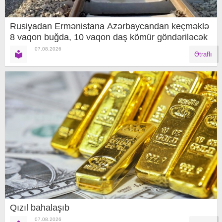
Rusiyadan Ermənistana Azərbaycandan keçməklə
8 vaqon buğda, 10 vaqon daş kömür göndəriləcək
07.08.2026
Ətraflı
Qızıl bahalaşıb
07.08.2026