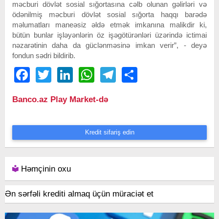
məcburi dövlət sosial sığortasına cəlb olunan gəlirləri və
ödənilmiş məcburi dövlət sosial sığorta haqqı barədə
məlumatları maneəsiz əldə etmək imkanına malikdir ki,
bütün bunlar işləyənlərin öz işəgötürənləri üzərində ictimai
nəzarətinin daha da güclənməsinə imkan verir”, - deyə
fondun sədri bildirib.
Facebook
Twitter
LinkedIn
WhatsApp
Telegram
Share
Banco.az Play Market-də
Kredit sifariş edin
Həmçinin oxu
Ən sərfəli krediti almaq üçün müraciət et