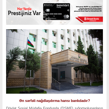
Ən sərfəli nağdlaşdırma hansı bankdadır?
Dövlət Sosial Müdafiə Fondunda (DSMF) sığortaolunanların