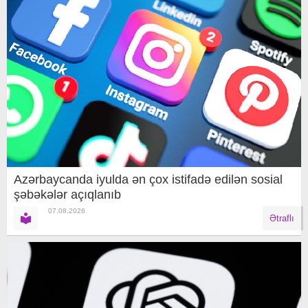
Azərbaycanda iyulda ən çox istifadə edilən sosial
şəbəkələr açıqlanıb
07.08.2026
Ətraflı