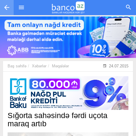
Skip to main content
Baş səhifə
Xəbərlər
Məqalələr
24.07.2015
Sığorta sahəsində fərdi uçota
maraq artıb