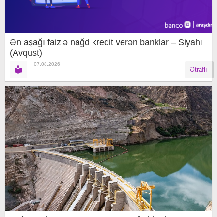
Ən aşağı faizlə nağd kredit verən banklar – Siyahı
(Avqust)
07.08.2026
Ətraflı