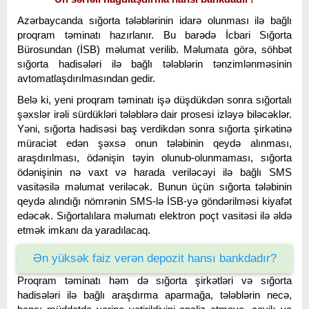
Azərbaycanda sığorta tələblərinin idarə olunması ilə bağlı
proqram təminatı hazırlanır. Bu barədə İcbari Sığorta
Bürosundan (İSB) məlumat verilib. Məlumata görə, söhbət
sığorta hadisələri ilə bağlı tələblərin tənzimlənməsinin
avtomatlaşdırılmasından gedir.
Belə ki, yeni proqram təminatı işə düşdükdən sonra sığortalı
şəxslər irəli sürdükləri tələblərə dair prosesi izləyə biləcəklər.
Yəni, sığorta hadisəsi baş verdikdən sonra sığorta şirkətinə
müraciət edən şəxsə onun tələbinin qeydə alınması,
araşdırılması, ödənişin təyin olunub-olunmaması, sığorta
ödənişinin nə vaxt və harada veriləcəyi ilə bağlı SMS
vasitəsilə məlumat veriləcək. Bunun üçün sığorta tələbinin
qeydə alındığı nömrənin SMS-lə İSB-yə göndərilməsi kiyafət
edəcək. Sığortalılara məlumatı elektron poçt vasitəsi ilə əldə
etmək imkanı da yaradılacaq.
Ən yüksək faiz verən depozit hansı bankdadır?
Proqram təminatı həm də sığorta şirkətləri və sığorta
hadisələri ilə bağlı araşdırma aparmağa, tələblərin necə,