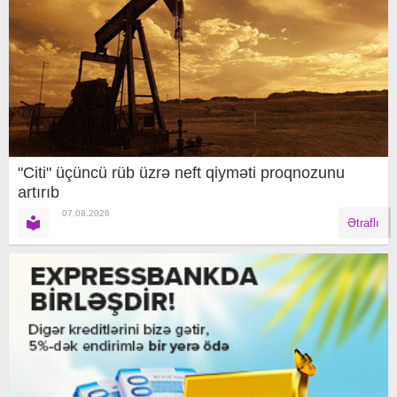
"Citi" üçüncü rüb üzrə neft qiyməti proqnozunu
artırıb
07.08.2026
Ətraflı