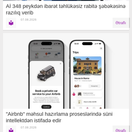
Aİ 348 peykdən ibarət təhlükəsiz rabitə şəbəkəsinə
razılıq verib
07.08.2026
Ətraflı
"Airbnb" məhsul hazırlama proseslərində süni
intellektdən istifadə edir
07.08.2026
Ətraflı