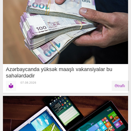
Azərbaycanda yüksək maaşlı vakansiyalar bu
sahələrdədir
07.08.2026
Ətraflı