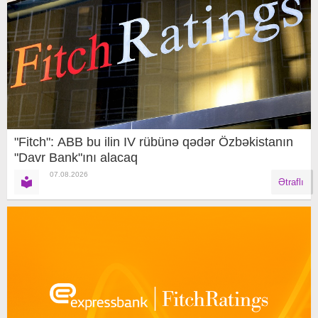
"Fitch": ABB bu ilin IV rübünə qədər Özbəkistanın
"Davr Bank"ını alacaq
07.08.2026
Ətraflı