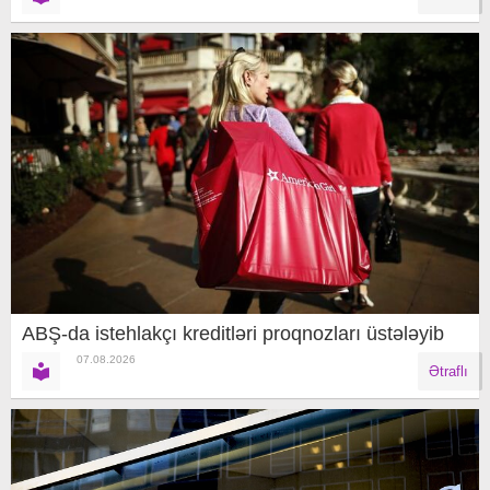
ABŞ-da istehlakçı kreditləri proqnozları üstələyib
07.08.2026
Ətraflı