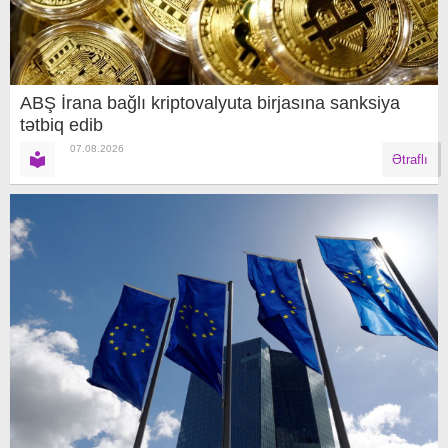
ABŞ İrana bağlı kriptovalyuta birjasına sanksiya
tətbiq edib
07.08.2026
Ətraflı