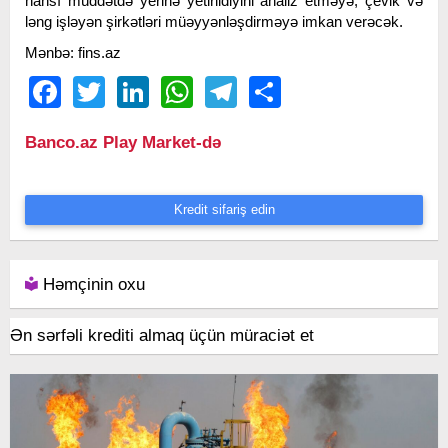
hansı müddətdə yerinə yetirildiyini analiz etməyə, çevik və
ləng işləyən şirkətləri müəyyənləşdirməyə imkan verəcək.
Mənbə: fins.az
Facebook
Twitter
LinkedIn
WhatsApp
Telegram
Share
Banco.az Play Market-də
Kredit sifariş edin
Həmçinin oxu
Ən sərfəli krediti almaq üçün müraciət et