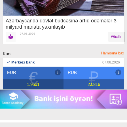
Azərbaycanda dövlət büdcəsinə artıq ödəmələr 3
milyard manata yaxınlaşıb
07.08.2026
Ətraflı
Hamısına bax
Kurs
Mərkəzi bank
07.08.2026
€
₽
EUR
RUB
1.9591
2.0816
Copyright © 2018 Banco.az