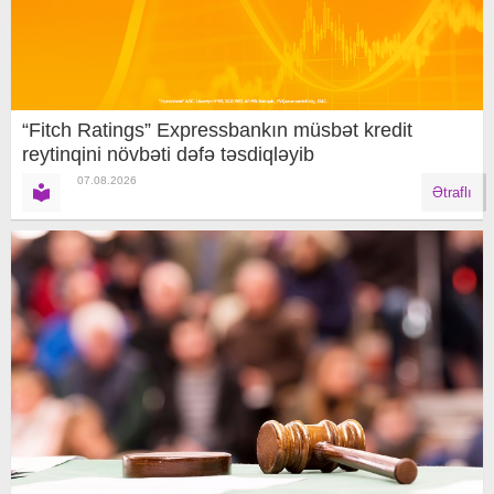
“Fitch Ratings” Expressbankın müsbət kredit
reytinqini növbəti dəfə təsdiqləyib
07.08.2026
Ətraflı