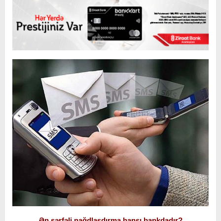
Ən sərfəli nağdlaşdırma hansı bankdadır?