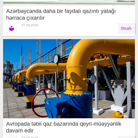
Azərbaycanda daha bir faydalı qazıntı yatağı
hərraca çıxarılır
07.08.2026
Ətraflı
Avropada təbii qaz bazarında qeyri-müəyyənlik
davam edir
07.08.2026