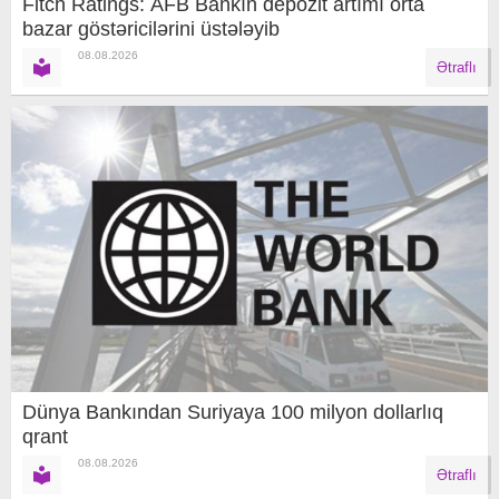
Fitch Ratings: AFB Bankın depozit artımı orta
bazar göstəricilərini üstələyib
08.08.2026
Ətraflı
Dünya Bankından Suriyaya 100 milyon dollarlıq
qrant
08.08.2026
Ətraflı