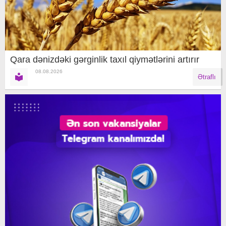
Qara dənizdəki gərginlik taxıl qiymətlərini artırır
08.08.2026
Ətraflı