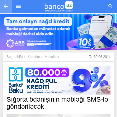
Skip to main content
Baş səhifə
Xəbərlər
Məqalələr
30.06.2014
Sığorta ödənişinin məbləği SMS-lə
göndəriləcək