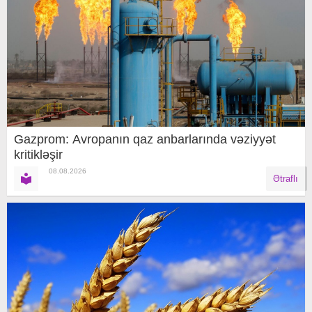
Gazprom: Avropanın qaz anbarlarında vəziyyət
kritikləşir
08.08.2026
Ətraflı