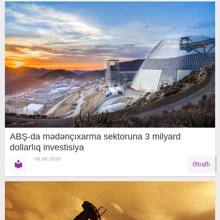
ABŞ-da mədənçıxarma sektoruna 3 milyard
dollarlıq investisiya
08.08.2026
Ətraflı