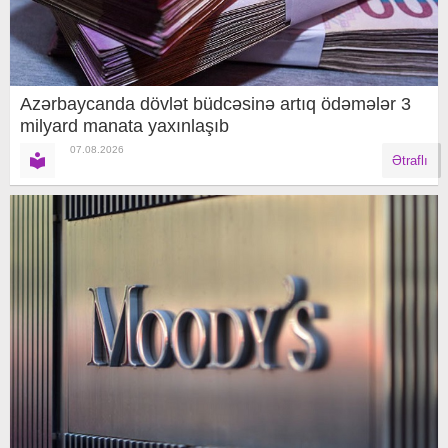
Azərbaycanda dövlət büdcəsinə artıq ödəmələr 3
milyard manata yaxınlaşıb
07.08.2026
Ətraflı