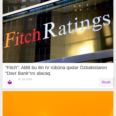
"Fitch": ABB bu ilin IV rübünə qədər Özbəkistanın
"Davr Bank"ını alacaq
07.08.2026
Ətraflı