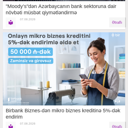
"Moody’s"dən Azərbaycanın bank sektoruna dair
növbəti müsbət qiymətləndirmə
07.08.2026
Ətraflı
Birbank Biznes-dən mikro biznes kreditinə 5%-dək
endirim
07.08.2026
Ətraflı