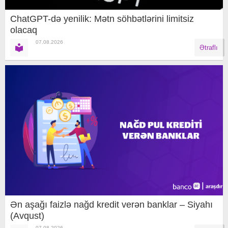
ChatGPT-də yenilik: Mətn söhbətlərini limitsiz
olacaq
07.08.2026
Ətraflı
Ən aşağı faizlə nağd kredit verən banklar – Siyahı
(Avqust)
07.08.2026