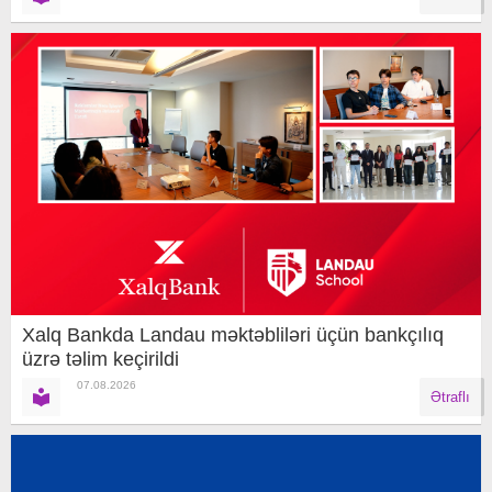
Xalq Bankda Landau məktəbliləri üçün bankçılıq
üzrə təlim keçirildi
07.08.2026
Ətraflı