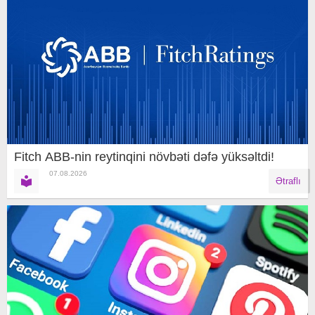
Fitch ABB-nin reytinqini növbəti dəfə yüksəltdi!
07.08.2026
Ətraflı