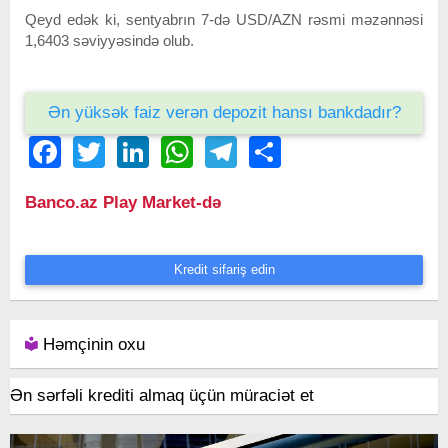
Qeyd edək ki, sentyabrın 7-də USD/AZN rəsmi məzənnəsi
1,6403 səviyyəsində olub.
Ən yüksək faiz verən depozit hansı bankdadır?
Facebook
Twitter
LinkedIn
WhatsApp
Telegram
Share
Banco.az Play Market-də
Kredit sifariş edin
Həmçinin oxu
Ən sərfəli krediti almaq üçün müraciət et