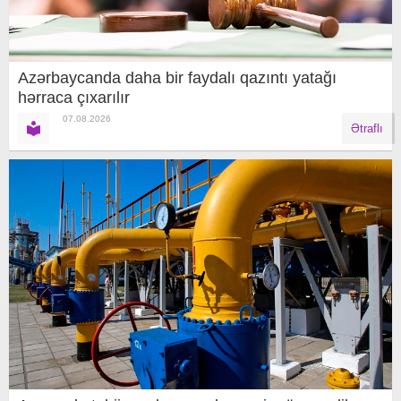
Azərbaycanda daha bir faydalı qazıntı yatağı
hərraca çıxarılır
07.08.2026
Ətraflı