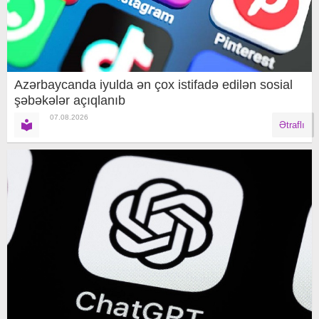
Azərbaycanda iyulda ən çox istifadə edilən sosial
şəbəkələr açıqlanıb
07.08.2026
Ətraflı