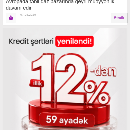
Avropada təbii qaz bazarında qeyri-müəyyənlik
davam edir
07.08.2026
Ətraflı