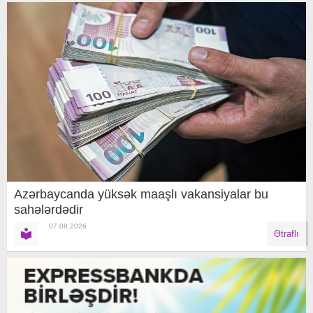
Azərbaycanda yüksək maaşlı vakansiyalar bu
sahələrdədir
07.08.2026
Ətraflı