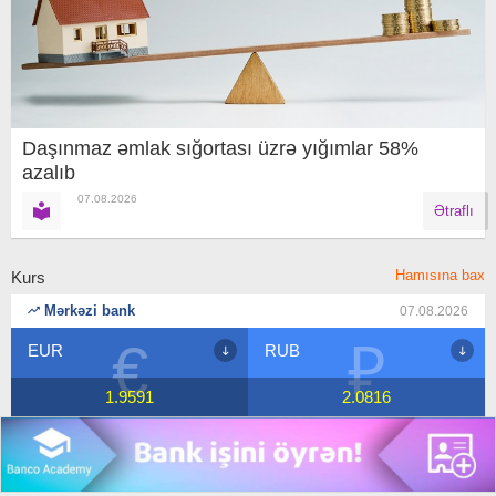
Daşınmaz əmlak sığortası üzrə yığımlar 58%
azalıb
07.08.2026
Ətraflı
Hamısına bax
Kurs
Mərkəzi bank
07.08.2026
€
₽
EUR
RUB
1.9591
2.0816