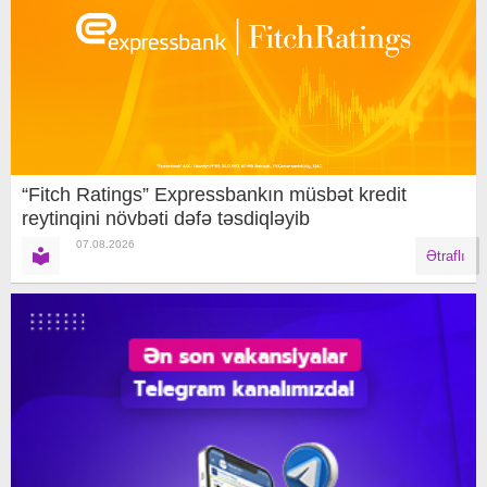
“Fitch Ratings” Expressbankın müsbət kredit
reytinqini növbəti dəfə təsdiqləyib
07.08.2026
Ətraflı