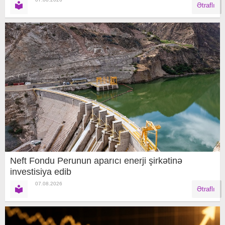
Ətraflı
Neft Fondu Perunun aparıcı enerji şirkətinə
investisiya edib
07.08.2026
Ətraflı