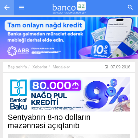
Skip to main content
Baş səhifə
Xəbərlər
Məqalələr
07.09.2016
Sentyabrın 8-nə dolların
məzənnəsi açıqlanıb