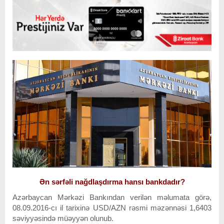
Ən sərfəli nağdlaşdırma hansı bankdadır?
Azərbaycan Mərkəzi Bankından verilən məlumata görə,
08.09.2016-cı il tarixinə USD/AZN rəsmi məzənnəsi 1,6403
səviyyəsində müəyyən olunub.