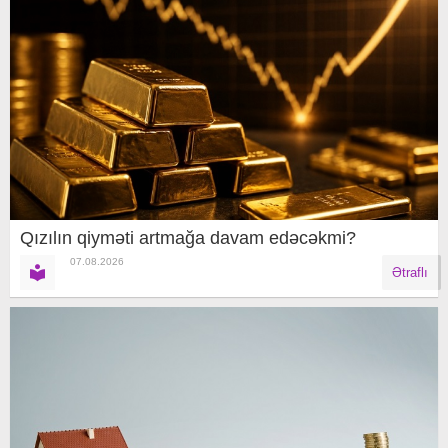
Qızılın qiyməti artmağa davam edəcəkmi?
07.08.2026
Ətraflı