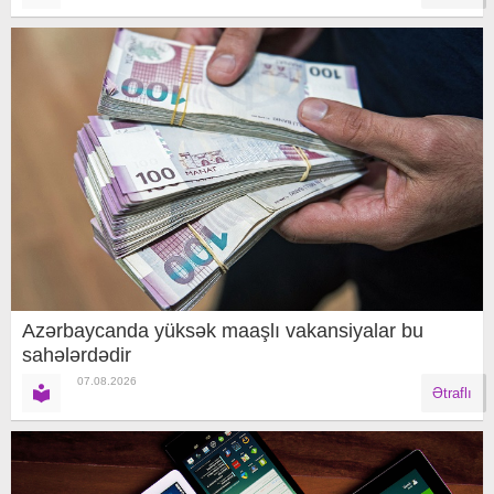
Azərbaycanda yüksək maaşlı vakansiyalar bu
sahələrdədir
07.08.2026
Ətraflı