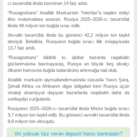
cı təsərrüfat ilində təxminən 14 faiz artıb.
“Rusagrotrans” Analitik Mərkəzinin “Interfax”a təqdim etdiyi
ilkin məlumatlara əsasən, Rusiya 2025–2026-cı təsərrüfat
ilində 48 milyon ton buğda ixrac edib.
Əvvəlki təsərrüfat ilində bu göstərici 42,2 milyon ton təşkil
etmişdi. Beləliklə, Rusiyanın buğda ixracı illik müqayisədə
13,7 faiz artıb.
“Rusagrotrans” bildirib ki, qlobal bazarda rəqabətin
güclənməsinə baxmayaraq, Rusiya ən böyük beş idxalçı
ölkənin hamısına buğda tədarükünü artırmağa nail olub.
Analitik mərkəzin qiymətləndirməsində xüsusilə Yaxın Şərq,
Şimali Afrika və Afrikanın digər bölgələri kimi Rusiya üçün
strateji əhəmiyyət daşıyan bazarlarda rəqabətin daha da
sərtləşdiyi vurğulanıb.
Rusiyanın 2025–2026-cı təsərrüfat ilində Misirə buğda ixracı
9,7 milyon ton təşkil edib. Bu göstərici əvvəlki təsərrüfat ilində
8,8 milyon ton olmuşdu.
Ən yüksək faiz verən depozit hansı bankdadır?