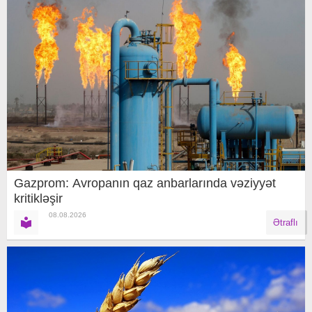
Gazprom: Avropanın qaz anbarlarında vəziyyət
kritikləşir
08.08.2026
Ətraflı