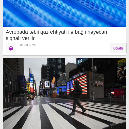
Avropada təbii qaz ehtiyatı ilə bağlı həyəcan
siqnalı verilir
06.08.2026
Ətraflı