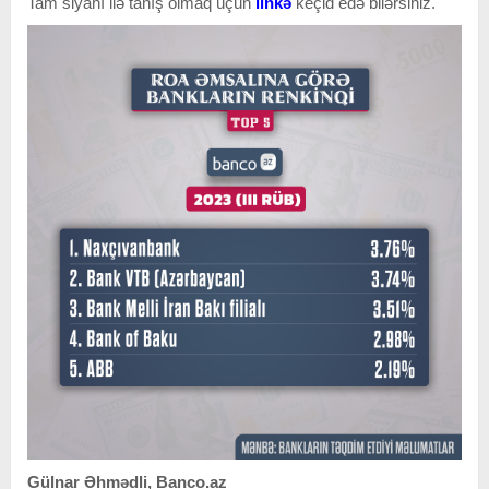
Tam siyahı ilə tanış olmaq üçün
linkə
keçid edə bilərsiniz.
Gülnar Əhmədli, Banco.az