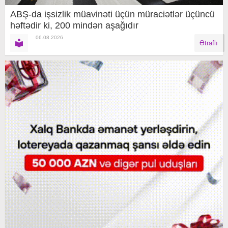
ABŞ-da işsizlik müavinəti üçün müraciətlər üçüncü
həftədir ki, 200 mindən aşağıdır
06.08.2026
Ətraflı