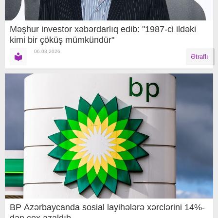
Məşhur investor xəbərdarlıq edib: "1987-ci ildəki
kimi bir çöküş mümkündür"
06.08.2026
Ətraflı
BP Azərbaycanda sosial layihələrə xərclərini 14%-