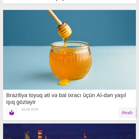
Braziliya toyuq əti və bal ixracı üçün Aİ-dən yaşıl
işıq gözləyir
06.08.2026
Ətraflı