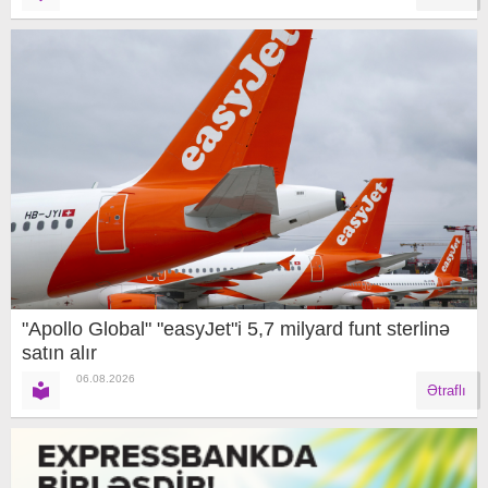
"Apollo Global" "easyJet"i 5,7 milyard funt sterlinə
satın alır
06.08.2026
Ətraflı