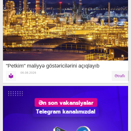
"Petkim" maliyyə göstəricilərini açıqlayıb
06.08.2026
Ətraflı