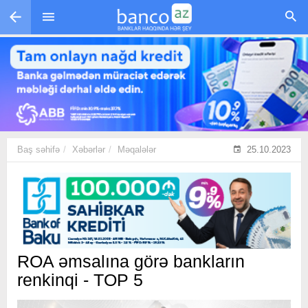
Skip to main content
Baş səhifə
Xəbərlər
Məqalələr
25.10.2023
ROA əmsalına görə bankların
renkinqi - TOP 5