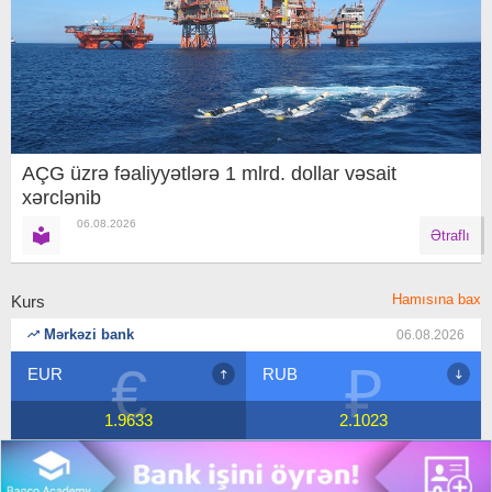
AÇG üzrə fəaliyyətlərə 1 mlrd. dollar vəsait
xərclənib
06.08.2026
Ətraflı
Hamısına bax
Kurs
Mərkəzi bank
06.08.2026
€
₽
EUR
RUB
1.9633
2.1023