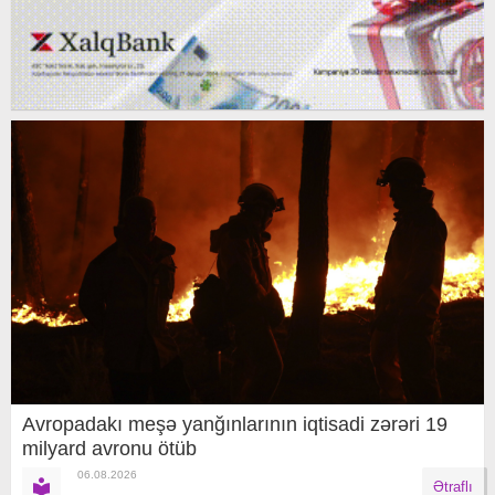
Avropadakı meşə yanğınlarının iqtisadi zərəri 19
milyard avronu ötüb
06.08.2026
Ətraflı