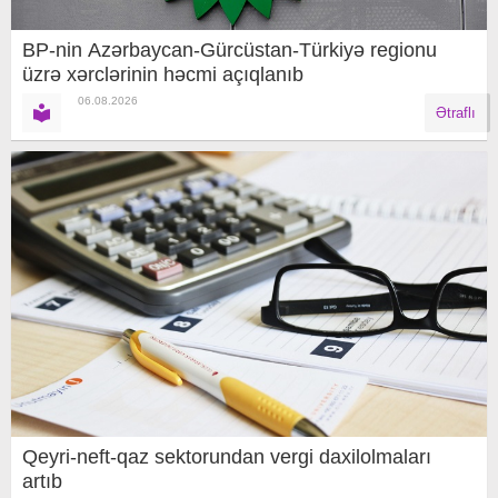
BP-nin Azərbaycan-Gürcüstan-Türkiyə regionu
üzrə xərclərinin həcmi açıqlanıb
06.08.2026
Ətraflı
Qeyri-neft-qaz sektorundan vergi daxilolmaları
artıb