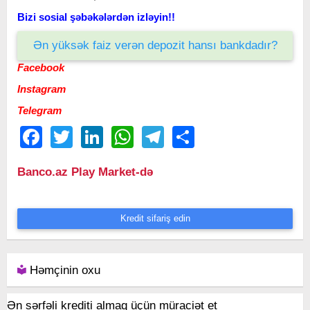
Bizi sosial şəbəkələrdən izləyin!!
Ən yüksək faiz verən depozit hansı bankdadır?
Facebook
Instagram
Telegram
Facebook
Twitter
LinkedIn
WhatsApp
Telegram
Share
Banco.az Play Market-də
Kredit sifariş edin
Həmçinin oxu
Ən sərfəli krediti almaq üçün müraciət et