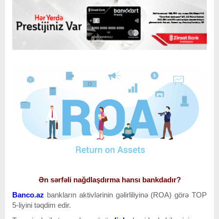
Ən sərfəli nağdlaşdırma hansı bankdadır?
Banco.az
bankların aktivlərinin gəlirliliyinə (ROA) görə
TOP
5-liyini təqdim edir.