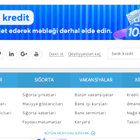
Daxil ol
Qeydiyyatdan keç
R
SIĞORTA
VAKANSIYALAR
X
Sığorta şirkətləri
Bütün vakansiyalar
Kredit 
arı
Maliyyə göstəriciləri
Bank işi kursları
Əmanə
ciləri
Sığorta xəbərləri
Bank terminləri
Nağd K
8
Faydalı məlumatlar
Karyera
Taksit
Sığorta kalkulyatoru
Peşakar inkişaf
İpotek
BÜTÜN MENYUNU GÖSTƏR