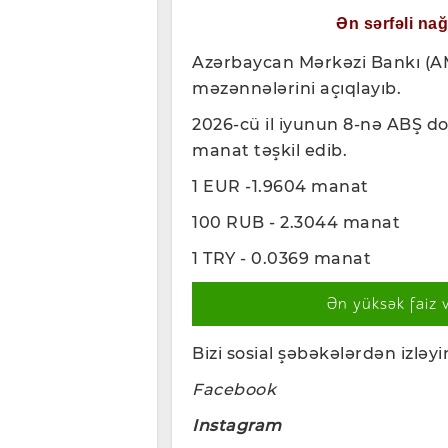
Ən sərfəli na
Azərbaycan Mərkəzi Bankı (A
məzənnələrini açıqlayıb.
2026-cü il iyunun 8-nə ABŞ d
manat təşkil edib.
1 EUR -1.9604 manat
100 RUB - 2.3044 manat
1 TRY - 0.0369
manat
Ən yüksək faiz 
Bizi sosial şəbəkələrdən izləyin
Facebook
Instagram