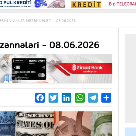
Kampa
Bizi TELEGRAM
Kart si
ƏSMI VALYUTA MƏZƏNNƏLƏRI - 08.06.2026
zənnələri - 08.06.2026
Facebook
Twitter
LinkedIn
WhatsApp
Telegra
Share