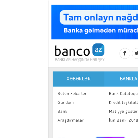
Skip to main content
XƏBƏRLƏR
BANKLA
Bütün xəbərlər
Bank Kataloqu
Gündəm
Kredit təşkilatl
Bank
Maliyyə göstəri
Araşdırmalar
İlin Bankı 201
İnvestisiya