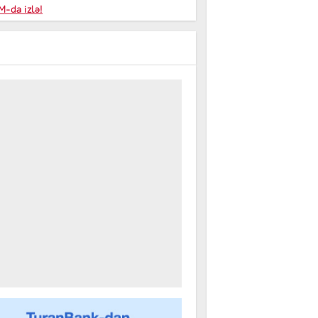
niyalar
-da izlə!
farişi
m