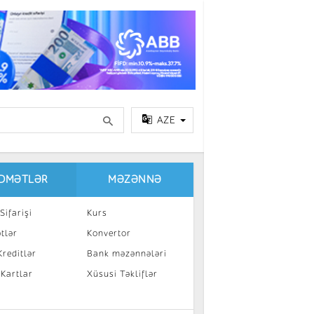
AZE
IDMƏTLƏR
MƏZƏNNƏ
Sifarişi
Kurs
tlər
Konvertor
reditlər
Bank məzənnələri
 Kartlar
Xüsusi Təkliflər
a