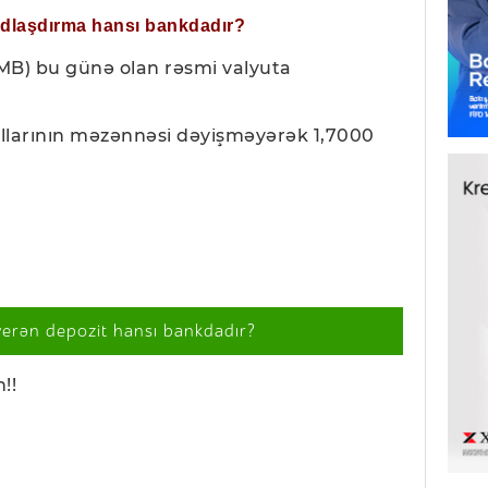
ğdlaşdırma hansı bankdadır?
MB) bu günə olan rəsmi valyuta
ollarının məzənnəsi dəyişməyərək 1,7000
verən depozit hansı bankdadır?
!!