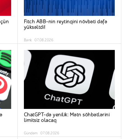
üçün
Fitch ABB-nin reytinqini növbəti dəfə
yüksəltdi!
Bank
07.08.2026
ə
ChatGPT-də yenilik: Mətn söhbətlərini
limitsiz olacaq
Gündəm
07.08.2026