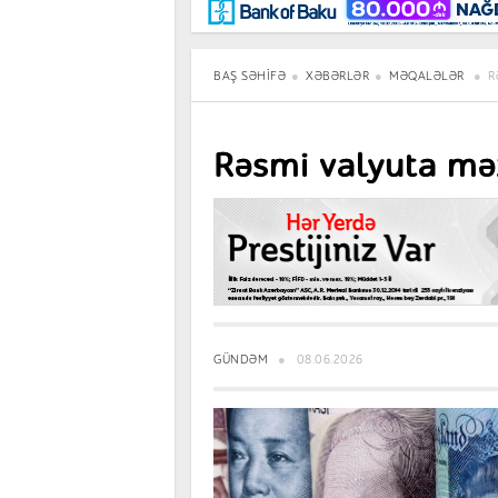
Maraqlı
BancoTV
Müsahibə
BAŞ SƏHIFƏ
XƏBƏRLƏR
MƏQALƏLƏR
R
Rəsmi valyuta mə
GÜNDƏM
08.06.2026