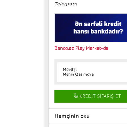
Telegram
Banco.az Play Market-də
Müəllif:
Mehin Qasımova
KREDİT SİFARİŞ ET
Həmçinin oxu