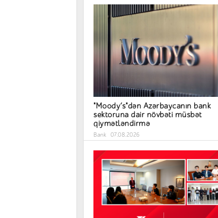
"Moody’s"dən Azərbaycanın bank
sektoruna dair növbəti müsbət
qiymətləndirmə
Bank
07.08.2026