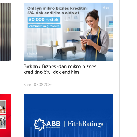
Birbank Biznes-dən mikro biznes
kreditinə 5%-dək endirim
Bank
07.08.2026