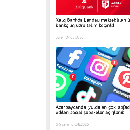
Xalq Bankda Landau məktəbliləri 
bankçılıq üzrə təlim keçirildi
Bank
07.08.2026
Azərbaycanda iyulda ən çox istifad
edilən sosial şəbəkələr açıqlanıb
Gündəm
07.08.2026