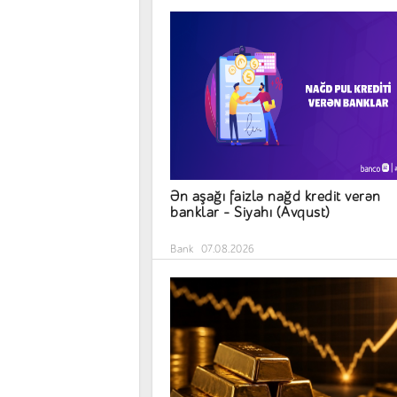
Ən aşağı faizlə nağd kredit verən
banklar – Siyahı (Avqust)
Bank
07.08.2026