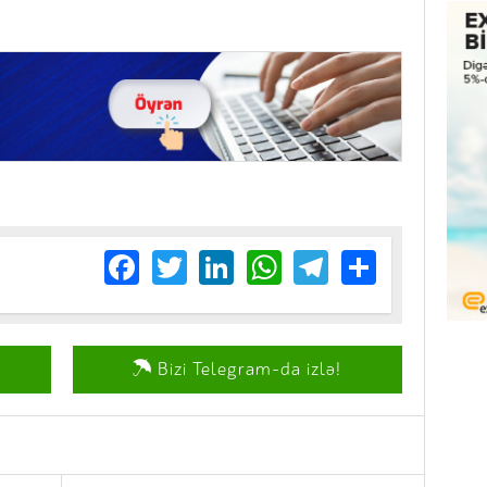
Facebook
Twitter
LinkedIn
WhatsApp
Telegram
Share
Bizi Telegram-da izlə!