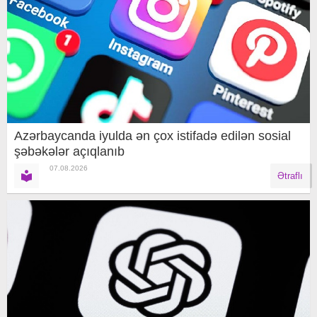
Azərbaycanda iyulda ən çox istifadə edilən sosial
şəbəkələr açıqlanıb
07.08.2026
Ətraflı