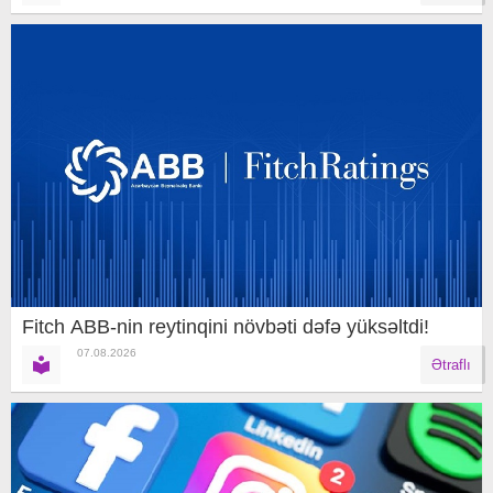
Fitch ABB-nin reytinqini növbəti dəfə yüksəltdi!
07.08.2026
Ətraflı