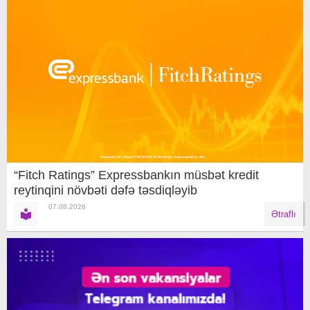
“Fitch Ratings” Expressbankın müsbət kredit
reytinqini növbəti dəfə təsdiqləyib
07.08.2026
Ətraflı