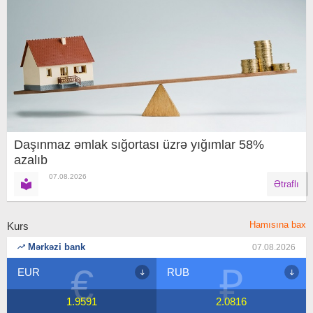
Daşınmaz əmlak sığortası üzrə yığımlar 58%
azalıb
07.08.2026
Ətraflı
Hamısına bax
Kurs
Mərkəzi bank
07.08.2026
₽
$
RUB
USD
2.0816
1.7