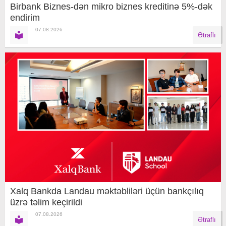
Birbank Biznes-dən mikro biznes kreditinə 5%-dək
endirim
07.08.2026
Ətraflı
Xalq Bankda Landau məktəbliləri üçün bankçılıq
üzrə təlim keçirildi
07.08.2026
Ətraflı