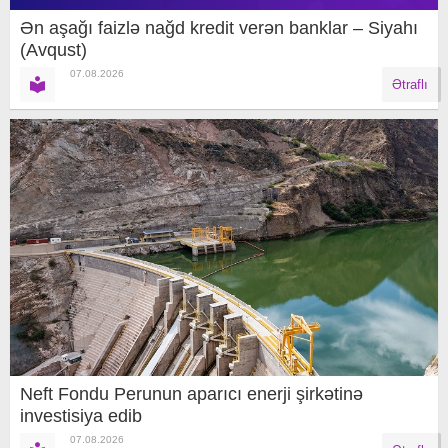
Ən aşağı faizlə nağd kredit verən banklar – Siyahı
(Avqust)
07.08.2026
Ətraflı
Neft Fondu Perunun aparıcı enerji şirkətinə
investisiya edib
07.08.2026