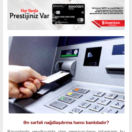
Ən sərfəli nağdlaşdırma hansı bankdadır?
Rayonlarda qeydiyyatda olan pensiyaçıların ödənişinin bu