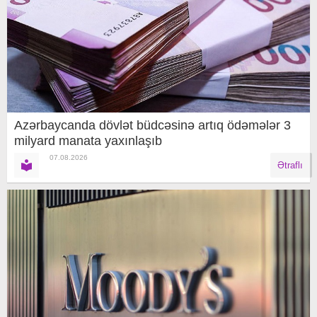
Azərbaycanda dövlət büdcəsinə artıq ödəmələr 3
milyard manata yaxınlaşıb
07.08.2026
Ətraflı