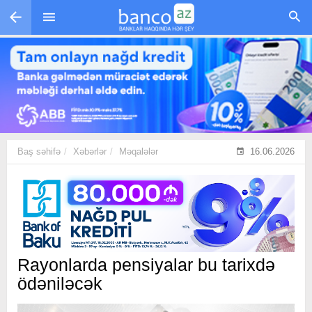
Skip to main content
Baş səhifə
Xəbərlər
Məqalələr
16.06.2026
Rayonlarda pensiyalar bu tarixdə
ödəniləcək