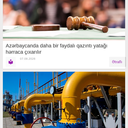
Azərbaycanda daha bir faydalı qazıntı yatağı
hərraca çıxarılır
07.08.2026
Ətraflı