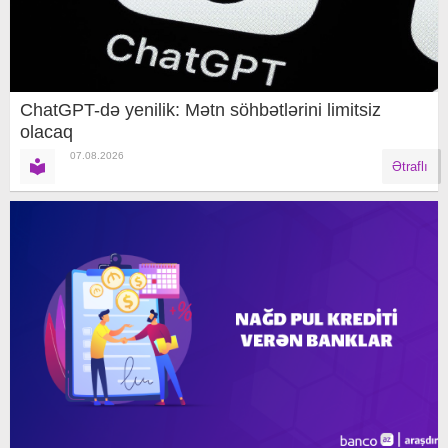
ChatGPT-də yenilik: Mətn söhbətlərini limitsiz
olacaq
07.08.2026
Ətraflı