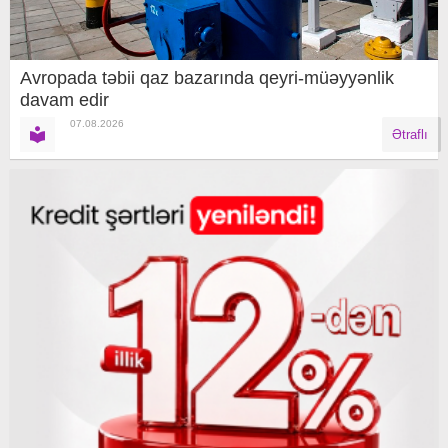
Avropada təbii qaz bazarında qeyri-müəyyənlik
davam edir
07.08.2026
Ətraflı