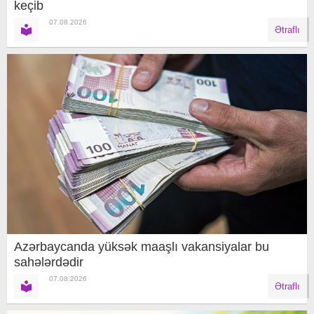
keçib
07.08.2026
Ətraflı
Azərbaycanda yüksək maaşlı vakansiyalar bu
sahələrdədir
07.08.2026
Ətraflı