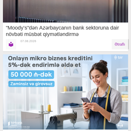
"Moody’s"dən Azərbaycanın bank sektoruna dair
növbəti müsbət qiymətləndirmə
07.08.2026
Ətraflı