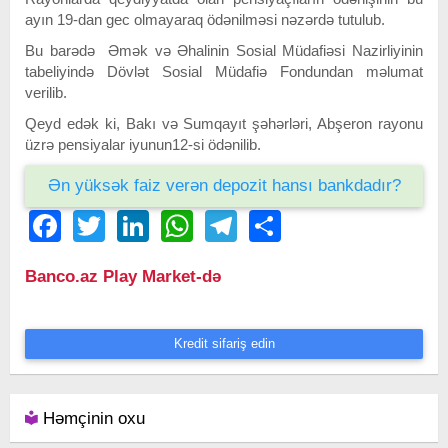
ayın 19-dan gec olmayaraq ödənilməsi nəzərdə tutulub.
Bu barədə Əmək və Əhalinin Sosial Müdafiəsi Nazirliyinin
tabeliyində Dövlət Sosial Müdafiə Fondundan məlumat
verilib.
Qeyd edək ki, Bakı və Sumqayıt şəhərləri, Abşeron rayonu
üzrə pensiyalar iyunun12-si ödənilib.
Ən yüksək faiz verən depozit hansı bankdadır?
Facebook
Twitter
LinkedIn
WhatsApp
Telegram
Share
Banco.az Play Market-də
Kredit sifariş edin
Həmçinin oxu