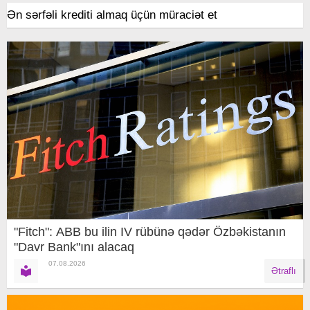
Ən sərfəli krediti almaq üçün müraciət et
"Fitch": ABB bu ilin IV rübünə qədər Özbəkistanın
"Davr Bank"ını alacaq
07.08.2026
Ətraflı