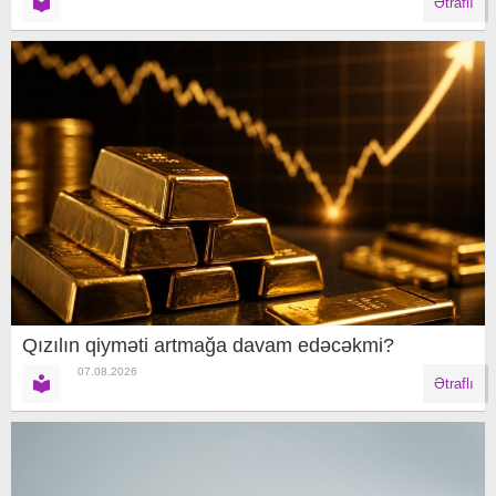
Ətraflı
Qızılın qiyməti artmağa davam edəcəkmi?
07.08.2026
Ətraflı