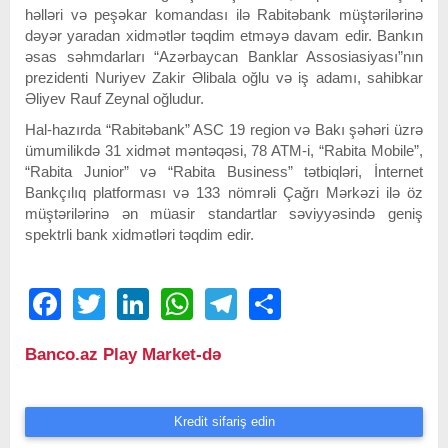
həlləri və peşəkar komandası ilə Rabitəbank müştərilərinə
dəyər yaradan xidmətlər təqdim etməyə davam edir. Bankın
əsas səhmdarları “Azərbaycan Banklar Assosiasiyası”nın
prezidenti Nuriyev Zakir Əlibala oğlu və iş adamı, sahibkar
Əliyev Rauf Zeynal oğludur.
Hal-hazırda “Rabitəbank” ASC 19 region və Bakı şəhəri üzrə
ümumilikdə 31 xidmət məntəqəsi, 78 ATM-i, “Rabita Mobile”,
“Rabita Junior” və “Rabita Business” tətbiqləri, İnternet
Bankçılıq platforması və 133 nömrəli Çağrı Mərkəzi ilə öz
müştərilərinə ən müasir standartlar səviyyəsində geniş
spektrli bank xidmətləri təqdim edir.
Facebook
Twitter
LinkedIn
WhatsApp
Telegram
Share
Banco.az Play Market-də
Kredit sifariş edin