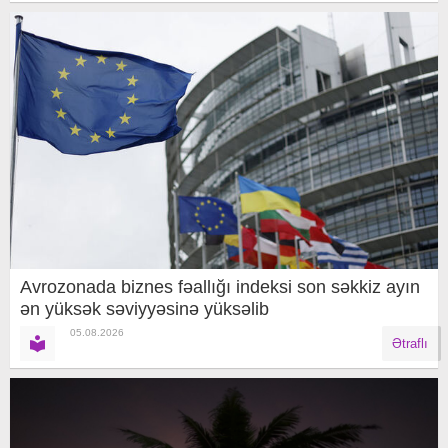
Avrozonada biznes fəallığı indeksi son səkkiz ayın
ən yüksək səviyyəsinə yüksəlib
05.08.2026
Ətraflı