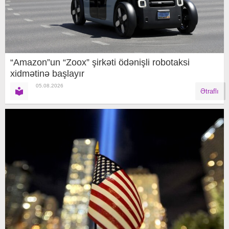
“Amazon”un “Zoox” şirkəti ödənişli robotaksi
xidmətinə başlayır
05.08.2026
Ətraflı