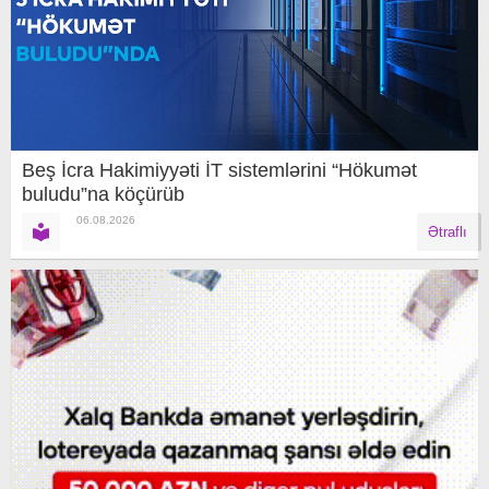
Beş İcra Hakimiyyəti İT sistemlərini “Hökumət
buludu”na köçürüb
06.08.2026
Ətraflı