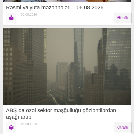
Rəsmi valyuta məzənnələri – 06.08.2026
06.08.2026
Ətraflı
ABŞ-da özəl sektor məşğulluğu gözləntilərdən
aşağı artıb
05.08.2026
Ətraflı