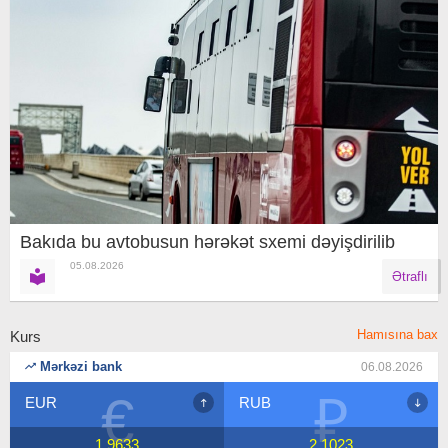
Bakıda bu avtobusun hərəkət sxemi dəyişdirilib
05.08.2026
Ətraflı
Hamısına bax
Kurs
Mərkəzi bank
06.08.2026
₽
$
RUB
USD
2.1023
1.7