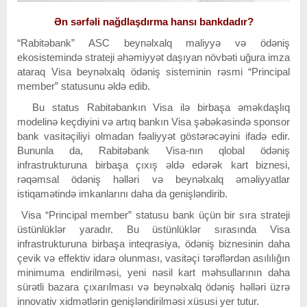
Ən sərfəli nağdlaşdırma hansı bankdadır?
“Rabitəbank” ASC beynəlxalq maliyyə və ödəniş
ekosistemində strateji əhəmiyyət daşıyan növbəti uğura imza
ataraq Visa beynəlxalq ödəniş sisteminin rəsmi “Principal
member” statusunu əldə edib.
Bu status Rabitəbankın Visa ilə birbaşa əməkdaşlıq
modelinə keçdiyini və artıq bankın Visa şəbəkəsində sponsor
bank vasitəçiliyi olmadan fəaliyyət göstərəcəyini ifadə edir.
Bununla da, Rabitəbank Visa-nın qlobal ödəniş
infrastrukturuna birbaşa çıxış əldə edərək kart biznesi,
rəqəmsal ödəniş həlləri və beynəlxalq əməliyyatlar
istiqamətində imkanlarını daha da genişləndirib.
Visa “Principal member” statusu bank üçün bir sıra strateji
üstünlüklər yaradır. Bu üstünlüklər sırasında Visa
infrastrukturuna birbaşa inteqrasiya, ödəniş biznesinin daha
çevik və effektiv idarə olunması, vasitəçi tərəflərdən asılılığın
minimuma endirilməsi, yeni nəsil kart məhsullarının daha
sürətli bazara çıxarılması və beynəlxalq ödəniş həlləri üzrə
innovativ xidmətlərin genişləndirilməsi xüsusi yer tutur.