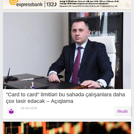
"Card to card" limitləri bu sahədə çalışanlara daha
çox təsir edəcək – Açıqlama
06.08.2026
Ətraflı