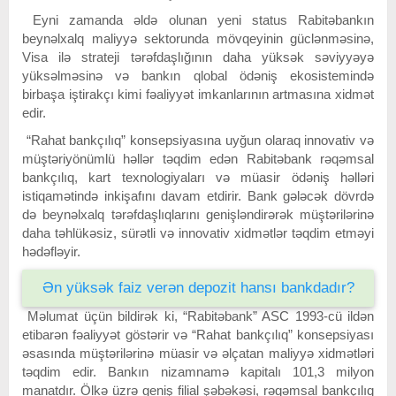
Eyni zamanda əldə olunan yeni status Rabitəbankın
beynəlxalq maliyyə sektorunda mövqeyinin güclənməsinə,
Visa ilə strateji tərəfdaşlığının daha yüksək səviyyəyə
yüksəlməsinə və bankın qlobal ödəniş ekosistemində
birbaşa iştirakçı kimi fəaliyyət imkanlarının artmasına xidmət
edir.
“Rahat bankçılıq” konsepsiyasına uyğun olaraq innovativ və
müştəriyönümlü həllər təqdim edən Rabitəbank rəqəmsal
bankçılıq, kart texnologiyaları və müasir ödəniş həlləri
istiqamətində inkişafını davam etdirir. Bank gələcək dövrdə
də beynəlxalq tərəfdaşlıqlarını genişləndirərək müştərilərinə
daha təhlükəsiz, sürətli və innovativ xidmətlər təqdim etməyi
hədəfləyir.
Ən yüksək faiz verən depozit hansı bankdadır?
Məlumat üçün bildirək ki, “Rabitəbank” ASC 1993-cü ildən
etibarən fəaliyyət göstərir və “Rahat bankçılıq” konsepsiyası
əsasında müştərilərinə müasir və əlçatan maliyyə xidmətləri
təqdim edir. Bankın nizamnamə kapitalı 101,3 milyon
manatdır. Ölkə üzrə geniş filial şəbəkəsi, rəqəmsal bankçılıq