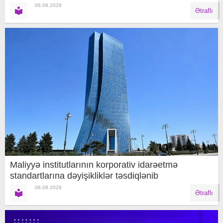
06.08.2026
Ətraflı
Maliyyə institutlarının korporativ idarəetmə
standartlarına dəyişikliklər təsdiqlənib
06.08.2026
Ətraflı