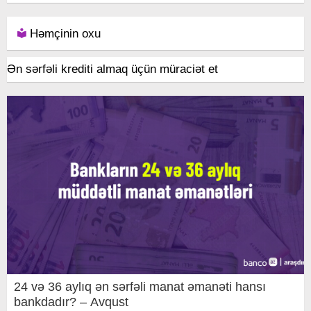
Həmçinin oxu
Ən sərfəli krediti almaq üçün müraciət et
24 və 36 aylıq ən sərfəli manat əmanəti hansı
bankdadır? – Avqust