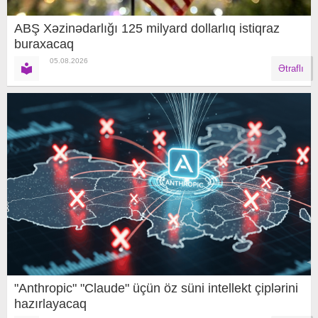
ABŞ Xəzinədarlığı 125 milyard dollarlıq istiqraz
buraxacaq
05.08.2026
Ətraflı
"Anthropic" "Claude" üçün öz süni intellekt çiplərini
hazırlayacaq