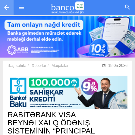
Skip to main content
Baş səhifə
Xəbərlər
Məqalələr
18.05.2026
RABİTƏBANK VISA
BEYNƏLXALQ ÖDƏNİŞ
SİSTEMİNİN “PRINCIPAL