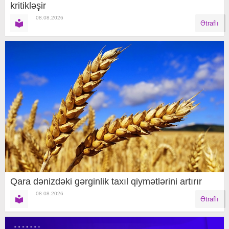
kritikləşir
08.08.2026
Ətraflı
Qara dənizdəki gərginlik taxıl qiymətlərini artırır
08.08.2026
Ətraflı