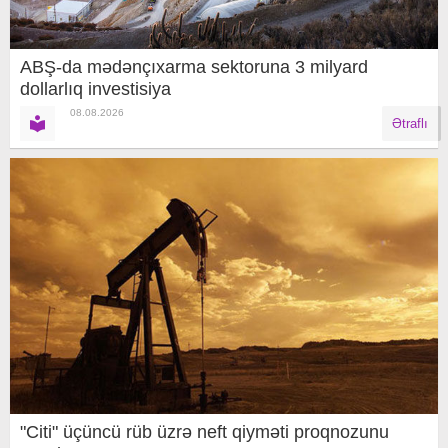
ABŞ-da mədənçıxarma sektoruna 3 milyard
dollarlıq investisiya
08.08.2026
Ətraflı
"Citi" üçüncü rüb üzrə neft qiyməti proqnozunu