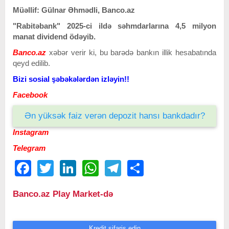
Müəllif: Gülnar Əhmədli, Banco.az
"Rabitəbank" 2025-ci ildə səhmdarlarına 4,5 milyon
manat dividend ödəyib.
Banco.az
xəbər verir ki, bu barədə bankın illik hesabatında
qeyd edilib.
Bizi sosial şəbəkələrdən izləyin!!
Facebook
Ən yüksək faiz verən depozit hansı bankdadır?
Instagram
Telegram
Facebook
Twitter
LinkedIn
WhatsApp
Telegram
Share
Banco.az Play Market-də
Kredit sifariş edin