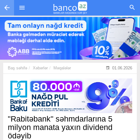
Skip to main content
Baş səhifə
Xəbərlər
Məqalələr
01.06.2026
"Rabitəbank" səhmdarlarına 5
milyon manata yaxın dividend
ödəyib