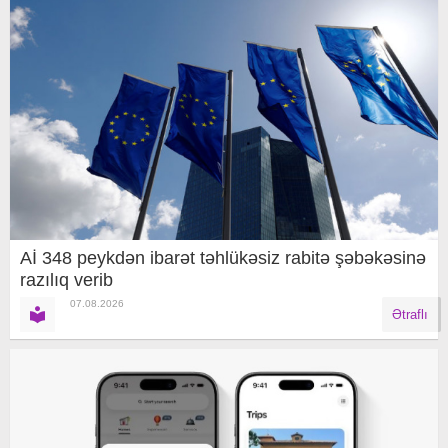
Aİ 348 peykdən ibarət təhlükəsiz rabitə şəbəkəsinə
razılıq verib
07.08.2026
Ətraflı