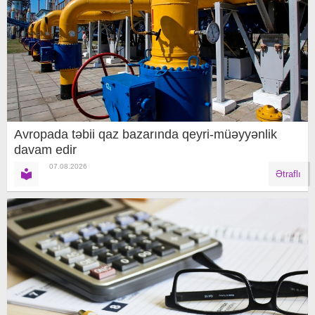
Avropada təbii qaz bazarında qeyri-müəyyənlik
davam edir
07.08.2026
Ətraflı