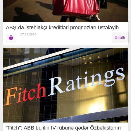
ABŞ-da istehlakçı kreditləri proqnozları üstələyib
07.08.2026
Ətraflı
"Fitch": ABB bu ilin IV rübünə qədər Özbəkistanın