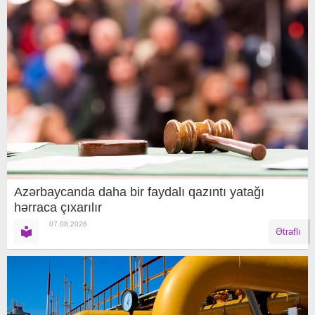
Azərbaycanda daha bir faydalı qazıntı yatağı
hərraca çıxarılır
07.08.2026
Ətraflı