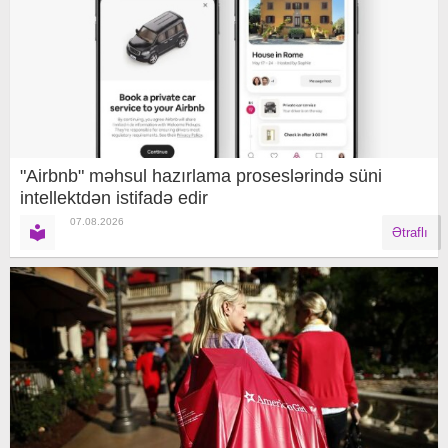
"Airbnb" məhsul hazırlama proseslərində süni
intellektdən istifadə edir
07.08.2026
Ətraflı