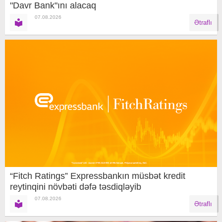
"Davr Bank"ını alacaq
07.08.2026
Ətraflı
“Fitch Ratings” Expressbankın müsbət kredit
reytinqini növbəti dəfə təsdiqləyib
07.08.2026
Ətraflı