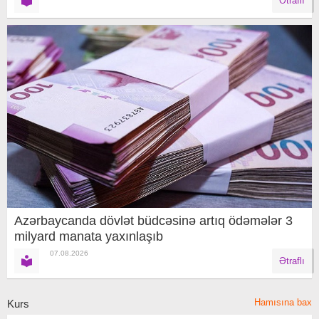
Ətraflı
Azərbaycanda dövlət büdcəsinə artıq ödəmələr 3
milyard manata yaxınlaşıb
07.08.2026
Ətraflı
Hamısına bax
Kurs