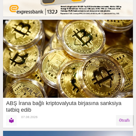
ABŞ İrana bağlı kriptovalyuta birjasına sanksiya
tətbiq edib
07.08.2026
Ətraflı