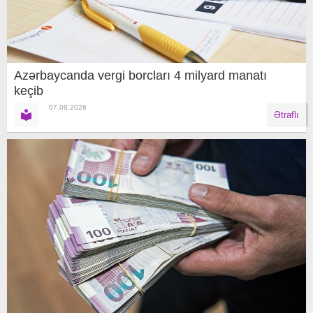
Azərbaycanda vergi borcları 4 milyard manatı
keçib
07.08.2026
Ətraflı