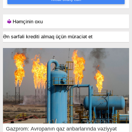
Həmçinin oxu
Ən sərfəli krediti almaq üçün müraciət et
Gazprom: Avropanın qaz anbarlarında vəziyyət