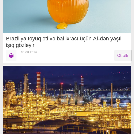
Braziliya toyuq əti və bal ixracı üçün Aİ-dən yaşıl
işıq gözləyir
06.08.2026
Ətraflı