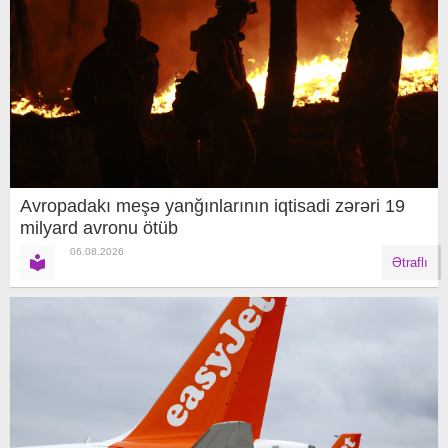
Avropadakı meşə yanğınlarının iqtisadi zərəri 19
milyard avronu ötüb
06.08.2026
Ətraflı