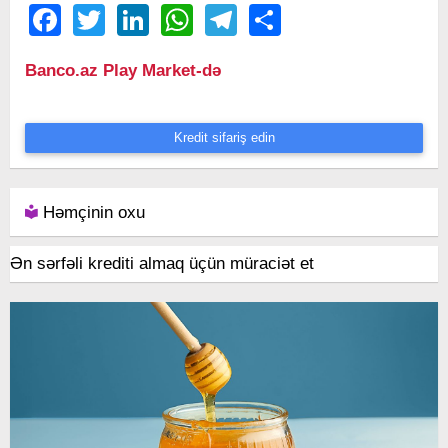
Facebook
Twitter
LinkedIn
WhatsApp
Telegram
Share
Banco.az Play Market-də
Kredit sifariş edin
Həmçinin oxu
Ən sərfəli krediti almaq üçün müraciət et