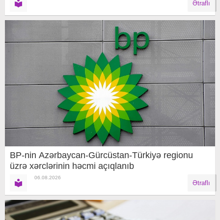
Ətraflı
BP-nin Azərbaycan-Gürcüstan-Türkiyə regionu
üzrə xərclərinin həcmi açıqlanıb
06.08.2026
Ətraflı