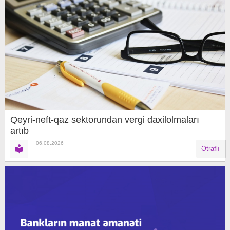
Qeyri-neft-qaz sektorundan vergi daxilolmaları
artıb
06.08.2026
Ətraflı