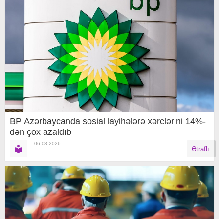
BP Azərbaycanda sosial layihələrə xərclərini 14%-
dən çox azaldıb
06.08.2026
Ətraflı