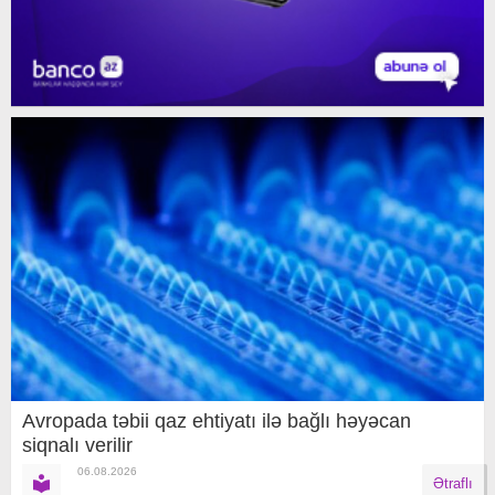
Avropada təbii qaz ehtiyatı ilə bağlı həyəcan
siqnalı verilir
06.08.2026
Ətraflı