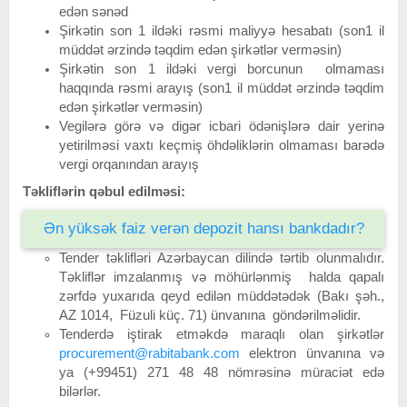
edən sənəd
Şirkətin son 1 ildəki rəsmi maliyyə hesabatı (son1 il
müddət ərzində təqdim edən şirkətlər verməsin)
Şirkətin son 1 ildəki vergi borcunun olmaması
haqqında rəsmi arayış (son1 il müddət ərzində təqdim
edən şirkətlər verməsin)
Vegilərə görə və digər icbari ödənişlərə dair yerinə
yetirilməsi vaxtı keçmiş öhdəliklərin olmaması barədə
vergi orqanından arayış
Təkliflərin qəbul edilməsi:
Ən yüksək faiz verən depozit hansı bankdadır?
Tender təklifləri Azərbaycan dilində tərtib olunmalıdır.
Təkliflər imzalanmış və möhürlənmiş halda qapalı
zərfdə yuxarıda qeyd edilən müddətədək (Bakı şəh.,
AZ 1014, Füzuli küç. 71) ünvanına göndərilməlidir.
Tenderdə iştirak etməkdə maraqlı olan şirkətlər
procurement@rabitabank.com
elektron ünvanına və
ya (+99451) 271 48 48 nömrəsinə müraciət edə
bilərlər.