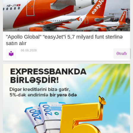
"Apollo Global" "easyJet"i 5,7 milyard funt sterlinə
satın alır
06.08.2026
Ətraflı