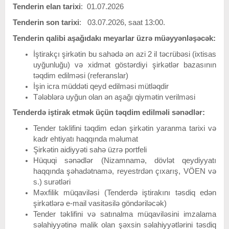
Tenderin elan tarixi
: 01.07.2026
Tenderin
son
tarixi
: 03.07.2026, saat 13:00.
Tenderin qalibi aşağıdakı meyarlar üzrə müəyyənləşəcək:
İştirakçı şirkətin bu sahədə ən azi 2 il təcrübəsi (ixtisas
uyğunluğu) və xidmət göstərdiyi şirkətlər bazasının
təqdim edilməsi (referanslar)
İşin icra müddəti qeyd edilməsi mütləqdir
Tələblərə uyğun olan ən aşağı qiymətin verilməsi
Tenderdə iştirak etmək üçün təqdim edilməli sənədlər:
Tender təklifini təqdim edən şirkətin yaranma tarixi və
kadr ehtiyatı haqqında məlumat
Şirkətin aidiyyəti sahə üzrə portfeli
Hüquqi sənədlər (Nizamnamə, dövlət qeydiyyatı
haqqında şəhadətnamə, reyestrdən çıxarış, VÖEN və
s.) surətləri
Məxfilik müqaviləsi (Tenderdə iştirakını təsdiq edən
şirkətlərə e-mail vasitəsilə göndəriləcək)
Tender təklifini və satınalma müqaviləsini imzalama
səlahiyyətinə malik olan şəxsin səlahiyyətlərini təsdiq