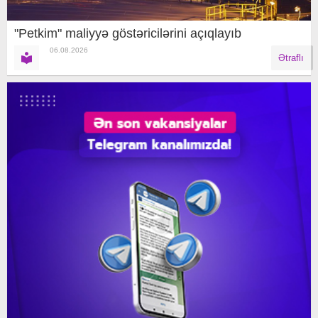
"Petkim" maliyyə göstəricilərini açıqlayıb
06.08.2026
Ətraflı