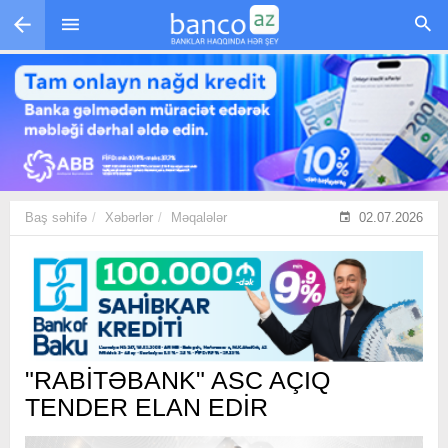
Skip to main content
Baş səhifə
Xəbərlər
Məqalələr
02.07.2026
"RABİTƏBANK" ASC AÇIQ
TENDER ELAN EDİR