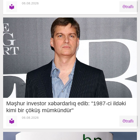
06.08.2026
Ətraflı
Məşhur investor xəbərdarlıq edib: "1987-ci ildəki
kimi bir çöküş mümkündür"
06.08.2026
Ətraflı