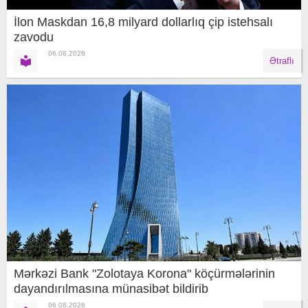
İlon Maskdan 16,8 milyard dollarlıq çip istehsalı
zavodu
06.08.2026
Ətraflı
Mərkəzi Bank "Zolotaya Korona" köçürmələrinin
dayandırılmasına münasibət bildirib
06.08.2026