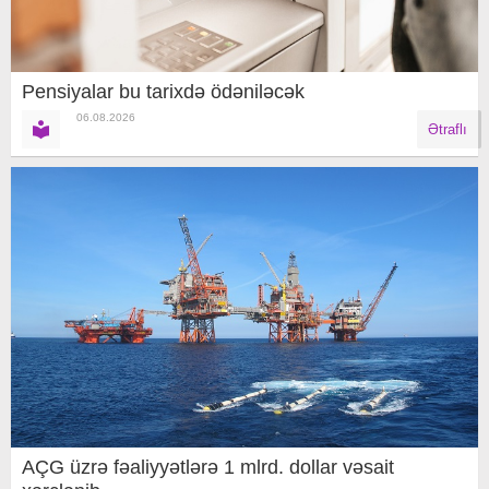
Pensiyalar bu tarixdə ödəniləcək
06.08.2026
Ətraflı
AÇG üzrə fəaliyyətlərə 1 mlrd. dollar vəsait