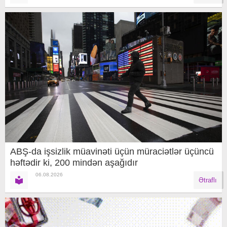
ABŞ-da işsizlik müavinəti üçün müraciətlər üçüncü
həftədir ki, 200 mindən aşağıdır
06.08.2026
Ətraflı