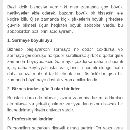
Bəzi kiçik bizneslər vardır ki qısa zamanda çox böyük
nəaliyyətlər əldə edərək, bazarın böyük bir hissəsini ələ
keçirə bilir. Qısa zamanda kiçik şirkətlərin böyük şirkətlərə
çüvrilə bilməsi üçün həqiqtən böyük səbəblər vardır. bu
səbəblərdən bəzilərini açıqlayıram.
1. Sərmayə böyüklüyü
Biznesə başlayarkən sərmayə nə qədər çoxdursa və
sərmayə geridönüşü nə qədər sürətlidirsə şirkət o qədər qısa
zamanda böyüyəcəkdir. Sərmayə çoxdursa daha iri həcmli
işlər, daha keyfiyyətli işlər və işlərin iri həcmli olduğu üçün
daha ucuza məhsul təklif etmək kimi üstünlüklər qısa bir
zamanda böyüməyə dəstək verən amillərdəndir.
2. Biznes iradəsi güclü olan bir lider
Bu işləri idarə edə biləcək, lazımı zaamnda lazımı addımları
ata biləcək və şirkəti çıxılmaz vəziyyətdən çıxara biləcək bir
liderə daima şirkətin ehtiyacı vardır.
3. Professional kadrlar
Personalları seçərkən diqqətli olmaq şərtdir. Ən yaxşılarını