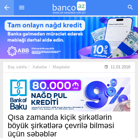
Skip to main content
Baş səhifə
Xəbərlər
Məqalələr
11.01.2018
Qısa zamanda kiçik şirkətlərin
böyük şirkətlərə çevrilə bilməsi
üçün səbəblər