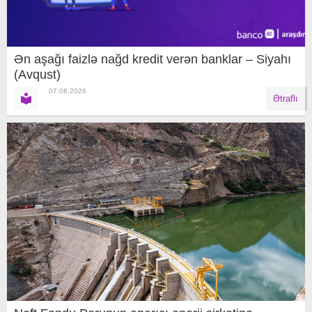
Ən aşağı faizlə nağd kredit verən banklar – Siyahı
(Avqust)
07.08.2026
Ətraflı