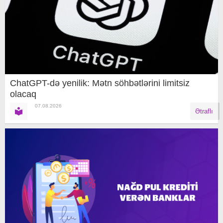
ChatGPT-də yenilik: Mətn söhbətlərini limitsiz
olacaq
07.08.2026
Ətraflı