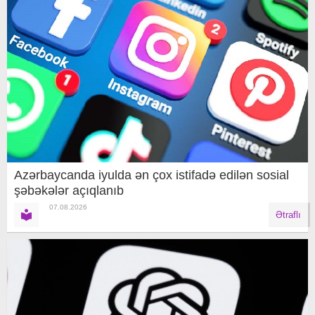
Azərbaycanda iyulda ən çox istifadə edilən sosial
şəbəkələr açıqlanıb
07.08.2026
Ətraflı