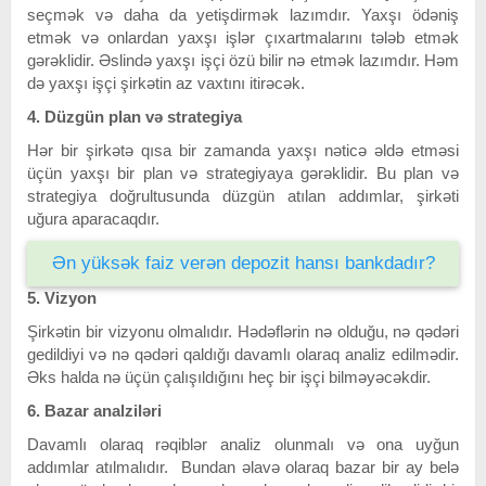
seçmək və daha da yetişdirmək lazımdır. Yaxşı ödəniş
etmək və onlardan yaxşı işlər çıxartmalarını tələb etmək
gərəklidir. Əslində yaxşı işçi özü bilir nə etmək lazımdır. Həm
də yaxşı işçi şirkətin az vaxtını itirəcək.
4. Düzgün plan və strategiya
Hər bir şirkətə qısa bir zamanda yaxşı nəticə əldə etməsi
üçün yaxşı bir plan və strategiyaya gərəklidir. Bu plan və
strategiya doğrultusunda düzgün atılan addımlar, şirkəti
uğura aparacaqdır.
Ən yüksək faiz verən depozit hansı bankdadır?
5. Vizyon
Şirkətin bir vizyonu olmalıdır. Hədəflərin nə olduğu, nə qədəri
gedildiyi və nə qədəri qaldığı davamlı olaraq analiz edilmədir.
Əks halda nə üçün çalışıldığını heç bir işçi bilməyəcəkdir.
6. Bazar analziləri
Davamlı olaraq rəqiblər analiz olunmalı və ona uyğun
addımlar atılmalıdır. Bundan əlavə olaraq bazar bir ay belə