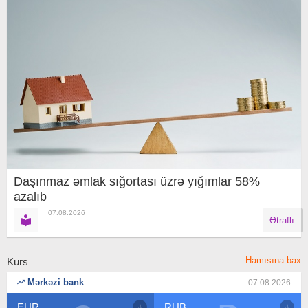
Daşınmaz əmlak sığortası üzrə yığımlar 58%
azalıb
07.08.2026
Ətraflı
Hamısına bax
Kurs
Mərkəzi bank
07.08.2026
EUR
RUB