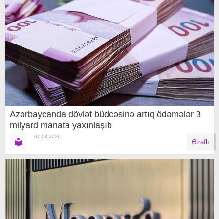
Azərbaycanda dövlət büdcəsinə artıq ödəmələr 3
milyard manata yaxınlaşıb
07.08.2026
Ətraflı