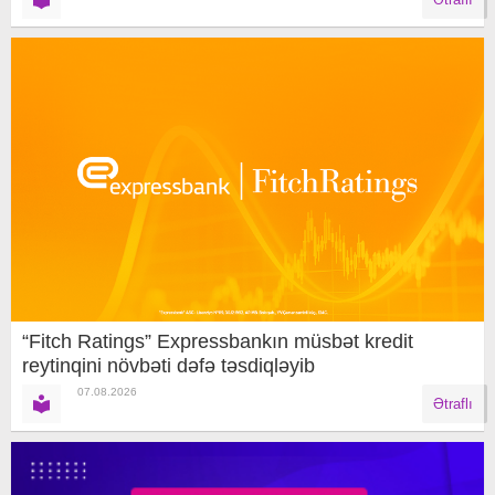
“Fitch Ratings” Expressbankın müsbət kredit
reytinqini növbəti dəfə təsdiqləyib
07.08.2026
Ətraflı