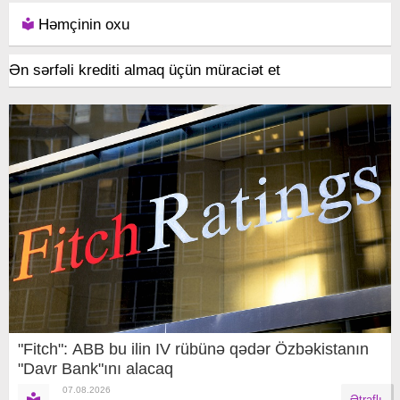
Həmçinin oxu
Ən sərfəli krediti almaq üçün müraciət et
"Fitch": ABB bu ilin IV rübünə qədər Özbəkistanın
"Davr Bank"ını alacaq
07.08.2026
Ətraflı