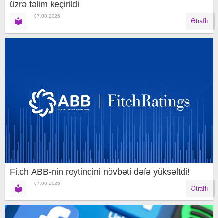
üzrə təlim keçirildi
07.08.2026
Ətraflı
Fitch ABB-nin reytinqini növbəti dəfə yüksəltdi!
07.08.2026
Ətraflı