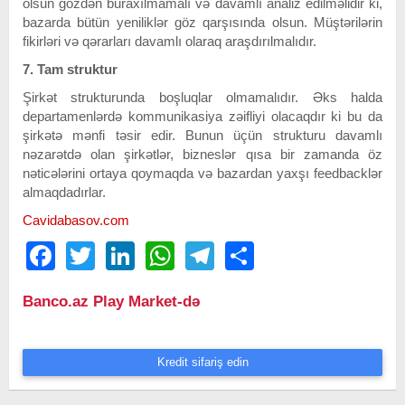
olsun gözdən buraxılmamalı və davamlı analiz edilməlidir ki,
bazarda bütün yeniliklər göz qarşısında olsun. Müştərilərin
fikirləri və qərarları davamlı olaraq araşdırılmalıdır.
7. Tam struktur
Şirkət strukturunda boşluqlar olmamalıdır. Əks halda
departamenlərdə kommunikasiya zəifliyi olacaqdır ki bu da
şirkətə mənfi təsir edir. Bunun üçün strukturu davamlı
nəzarətdə olan şirkətlər, bizneslər qısa bir zamanda öz
nəticələrini ortaya qoymaqda və bazardan yaxşı feedbacklər
almaqdadırlar.
Cavidabasov.com
Facebook
Twitter
LinkedIn
WhatsApp
Telegram
Share
Banco.az Play Market-də
Kredit sifariş edin