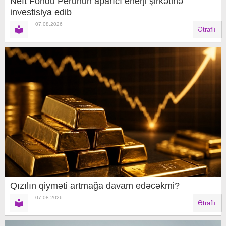
Neft Fondu Perunun aparıcı enerji şirkətinə
investisiya edib
07.08.2026
Ətraflı
Qızılın qiyməti artmağa davam edəcəkmi?
07.08.2026
Ətraflı