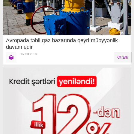
Avropada təbii qaz bazarında qeyri-müəyyənlik
davam edir
07.08.2026
Ətraflı