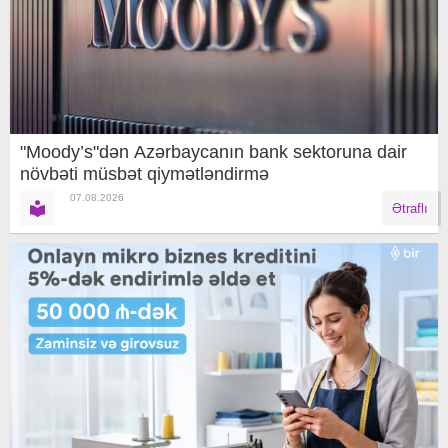
"Moody’s"dən Azərbaycanın bank sektoruna dair
növbəti müsbət qiymətləndirmə
07.08.2026
Ətraflı