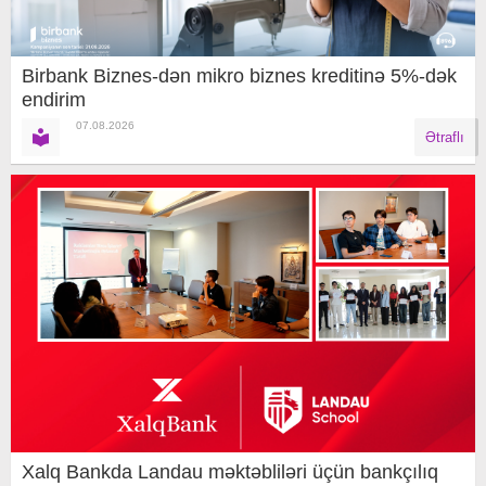
Birbank Biznes-dən mikro biznes kreditinə 5%-dək
endirim
07.08.2026
Ətraflı
Xalq Bankda Landau məktəbliləri üçün bankçılıq