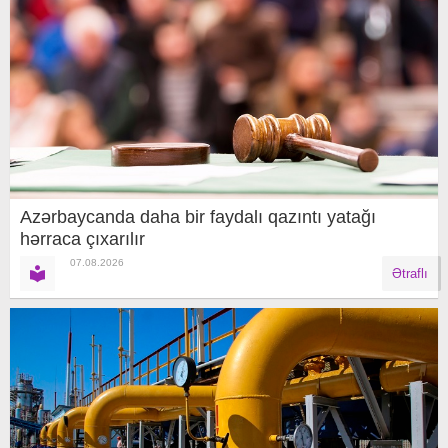
Azərbaycanda daha bir faydalı qazıntı yatağı
hərraca çıxarılır
07.08.2026
Ətraflı