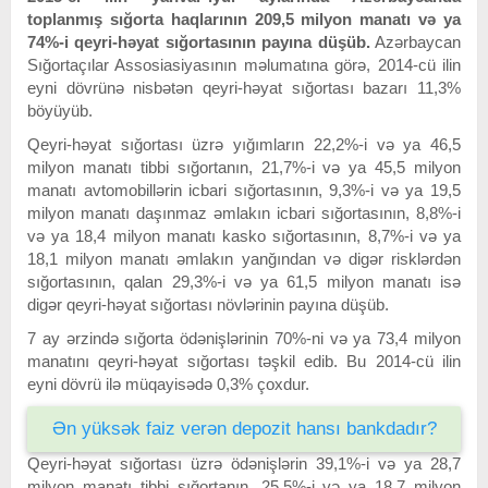
toplanmış sığorta haqlarının 209,5 milyon manatı və ya
74%-i qeyri-həyat sığortasının payına düşüb.
Azərbaycan
Sığortaçılar Assosiasiyasının məlumatına görə, 2014-cü ilin
eyni dövrünə nisbətən qeyri-həyat sığortası bazarı 11,3%
böyüyüb.
Qeyri-həyat sığortası üzrə yığımların 22,2%-i və ya 46,5
milyon manatı tibbi sığortanın, 21,7%-i və ya 45,5 milyon
manatı avtomobillərin icbari sığortasının, 9,3%-i və ya 19,5
milyon manatı daşınmaz əmlakın icbari sığortasının, 8,8%-i
və ya 18,4 milyon manatı kasko sığortasının, 8,7%-i və ya
18,1 milyon manatı əmlakın yanğından və digər risklərdən
sığortasının, qalan 29,3%-i və ya 61,5 milyon manatı isə
digər qeyri-həyat sığortası növlərinin payına düşüb.
7 ay ərzində sığorta ödənişlərinin 70%-ni və ya 73,4 milyon
manatını qeyri-həyat sığortası təşkil edib. Bu 2014-cü ilin
eyni dövrü ilə müqayisədə 0,3% çoxdur.
Ən yüksək faiz verən depozit hansı bankdadır?
Qeyri-həyat sığortası üzrə ödənişlərin 39,1%-i və ya 28,7
milyon manatı tibbi sığortanın, 25,5%-i və ya 18,7 milyon