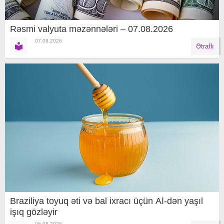
Rəsmi valyuta məzənnələri – 07.08.2026
07.08.2026
Ətraflı
Braziliya toyuq əti və bal ixracı üçün Aİ-dən yaşıl
işıq gözləyir
06.08.2026