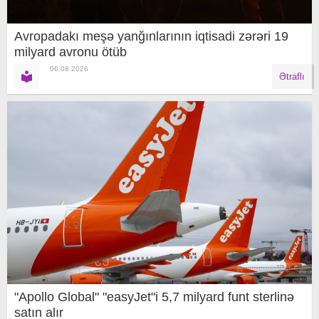
Avropadakı meşə yanğınlarının iqtisadi zərəri 19
milyard avronu ötüb
06.08.2026
Ətraflı
"Apollo Global" "easyJet"i 5,7 milyard funt sterlinə
satın alır