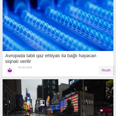
Avropada təbii qaz ehtiyatı ilə bağlı həyəcan
siqnalı verilir
06.08.2026
Ətraflı