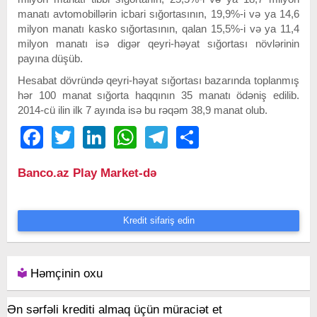
manatı avtomobillərin icbari sığortasının, 19,9%-i və ya 14,6
milyon manatı kasko sığortasının, qalan 15,5%-i və ya 11,4
milyon manatı isə digər qeyri-həyat sığortası növlərinin
payına düşüb.
Hesabat dövründə qeyri-həyat sığortası bazarında toplanmış
hər 100 manat sığorta haqqının 35 manatı ödəniş edilib.
2014-cü ilin ilk 7 ayında isə bu rəqəm 38,9 manat olub.
Facebook
Twitter
LinkedIn
WhatsApp
Telegram
Share
Banco.az Play Market-də
Kredit sifariş edin
Həmçinin oxu
Ən sərfəli krediti almaq üçün müraciət et