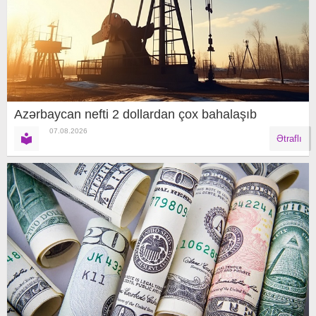
Azərbaycan nefti 2 dollardan çox bahalaşıb
07.08.2026
Ətraflı