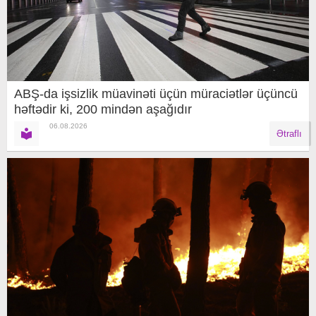
ABŞ-da işsizlik müavinəti üçün müraciətlər üçüncü
həftədir ki, 200 mindən aşağıdır
06.08.2026
Ətraflı