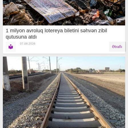
1 milyon avroluq lotereya biletini səhvən zibil
qutusuna atdı
07.08.2026
Ətraflı