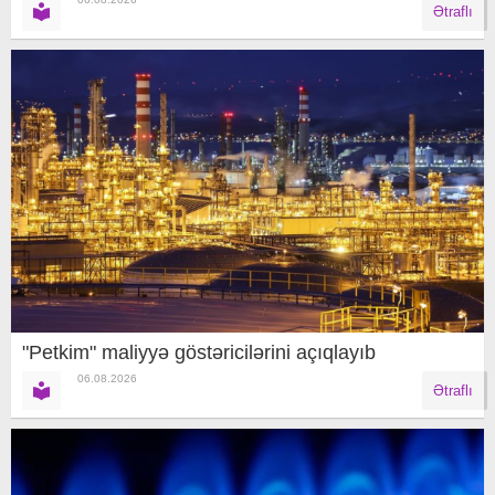
Ətraflı
"Petkim" maliyyə göstəricilərini açıqlayıb
06.08.2026
Ətraflı