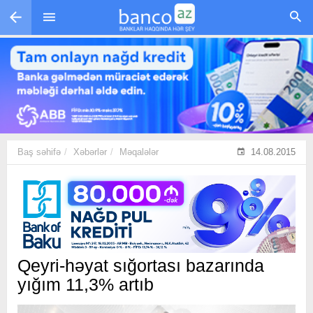
Skip to main content
Baş səhifə
Xəbərlər
Məqalələr
14.08.2015
Qeyri-həyat sığortası bazarında
yığım 11,3% artıb