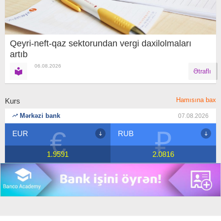
Qeyri-neft-qaz sektorundan vergi daxilolmaları
artıb
06.08.2026
Ətraflı
Hamısına bax
Kurs
Mərkəzi bank
07.08.2026
€
₽
EUR
RUB
1.9591
2.0816