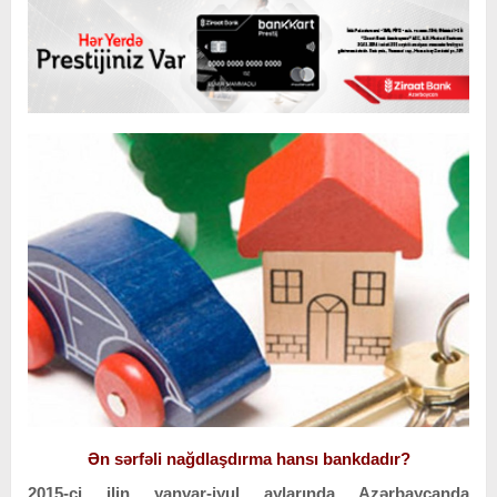
Ən sərfəli nağdlaşdırma hansı bankdadır?
2015-ci ilin yanvar-iyul aylarında Azərbaycanda