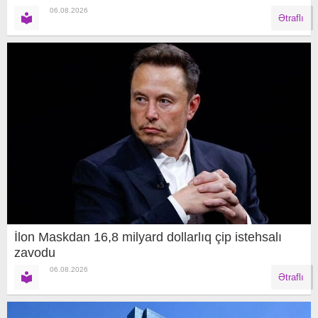
06.08.2026
Ətraflı
İlon Maskdan 16,8 milyard dollarlıq çip istehsalı
zavodu
06.08.2026
Ətraflı