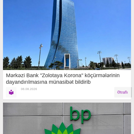
Mərkəzi Bank "Zolotaya Korona" köçürmələrinin
dayandırılmasına münasibət bildirib
06.08.2026
Ətraflı