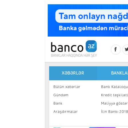
Skip to main content
XƏBƏRLƏR
BANKLA
Bütün xəbərlər
Bank Kataloqu
Gündəm
Kredit təşkilatl
Bank
Maliyyə göstəri
Araşdırmalar
İlin Bankı 201
İnvestisiya