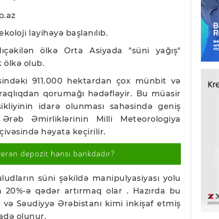
o.az
koloji layihəyə başlanılıb.
dıçəkilən ölkə Orta Asiyada "süni yağış"
k ölkə olub.
sindəki 911.000 hektardan çox münbit və
quraqlıqdan qorumağı hədəfləyir. Bu müasir
ikliyinin idarə olunması sahəsində geniş
Ərəb Əmirliklərinin Milli Meteorologiya
çivəsində həyata keçirilir.
verən depozit hansı bankdadır?
buludların süni şəkildə manipulyasiyası yolu
ən 20%-ə qədər artırmaq olar . Hazırda bu
və Səudiyyə Ərəbistanı kimi inkişaf etmiş
fadə olunur.