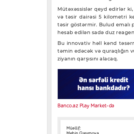
Mütəxəssislər qeyd edirlər ki,
və təsir dairəsi 5 kilometri 
təsir göstərmir. Bulud emalı 
hesab edilən sadə duz reagent
Bu innovativ həll kənd təsərr
təmin edəcək və quraqlığın v
ziyanın qarşısını alacaq.
Banco.az Play Market-də
Müəllif:
Mehin Qasımova