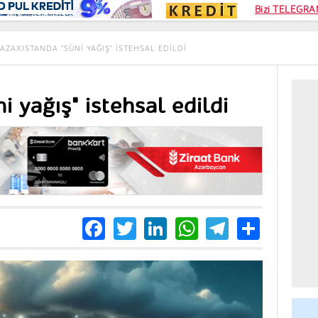
Kampa
Bizi TELEGRAM
Kart si
AZAXISTANDA "SÜNI YAĞIŞ" ISTEHSAL EDILDI
 yağış" istehsal edildi
Facebook
Twitter
LinkedIn
WhatsApp
Telegra
Share