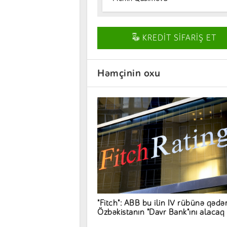
KREDİT SİFARİŞ ET
Həmçinin oxu
"Fitch": ABB bu ilin IV rübünə qədə
Özbəkistanın "Davr Bank"ını alacaq