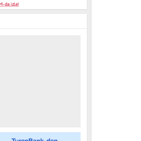
niyalar
-da izlə!
farişi
m