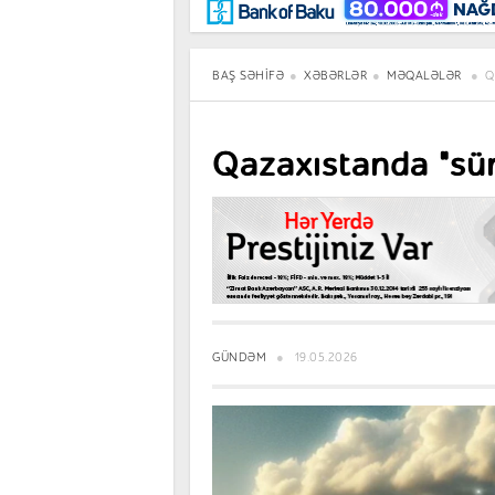
Maraqlı
BancoTV
Müsahibə
BAŞ SƏHIFƏ
XƏBƏRLƏR
MƏQALƏLƏR
Q
Qazaxıstanda "süni
GÜNDƏM
19.05.2026