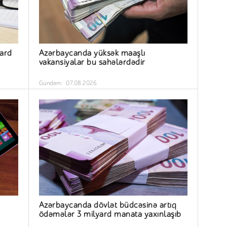
yard
Azərbaycanda yüksək maaşlı
vakansiyalar bu sahələrdədir
Gündəm
07.08.2026
Azərbaycanda dövlət büdcəsinə artıq
ödəmələr 3 milyard manata yaxınlaşıb