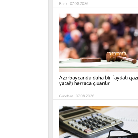
Bank
07.08.2026
Azərbaycanda daha bir faydalı qazı
yatağı hərraca çıxarılır
Gündəm
07.08.2026