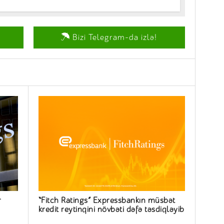
Bizi Telegram-da izlə!
r
“Fitch Ratings” Expressbankın müsbət
kredit reytinqini növbəti dəfə təsdiqləyib