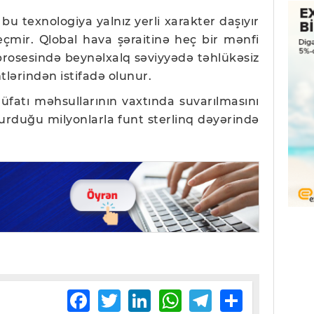
 bu texnologiya yalnız yerli xarakter daşıyır
keçmir. Qlobal hava şəraitinə heç bir mənfi
prosesində beynəlxalq səviyyədə təhlükəsiz
lərindən istifadə olunur.
üfatı məhsullarının vaxtında suvarılmasını
urduğu milyonlarla funt sterlinq dəyərində
Facebook
Twitter
LinkedIn
WhatsApp
Telegram
Share