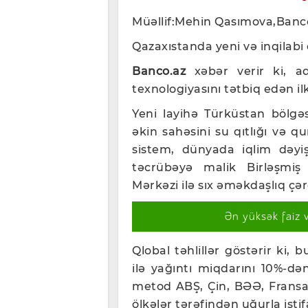
Müəllif:Mehin Qasımova,Banc
Qazaxıstanda yeni və inqilabi e
Banco.az
xəbər verir ki, a
texnologiyasını tətbiq edən il
Yeni layihə Türküstan bölgə
əkin sahəsini su qıtlığı və 
sistem, dünyada iqlim dəyiş
təcrübəyə malik Birləşmiş 
Mərkəzi ilə sıx əməkdaşlıq çər
Ən yüksək faiz 
Qlobal təhlillər göstərir ki, 
ilə yağıntı miqdarını 10%-d
metod ABŞ, Çin, BƏƏ, Fransa 
ölkələr tərəfindən uğurla isti