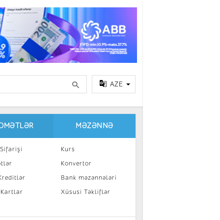
AZE
IDMƏTLƏR
MƏZƏNNƏ
Sifarişi
Kurs
tlər
Konvertor
reditlər
Bank məzənnələri
 Kartlar
Xüsusi Təkliflər
a