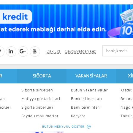
Daxil ol
Qeydiyyatdan keç
R
SIĞORTA
VAKANSIYALAR
X
Sığorta şirkətləri
Bütün vakansiyalar
Kredit 
arı
Maliyyə göstəriciləri
Bank işi kursları
Əmanə
ciləri
Sığorta xəbərləri
Bank terminləri
Nağd K
8
Faydalı məlumatlar
Karyera
Taksit
Sığorta kalkulyatoru
Peşakar inkişaf
İpotek
BÜTÜN MENYUNU GÖSTƏR