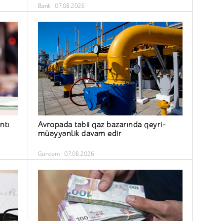
Bank
07.08.2026
ntı
Avropada təbii qaz bazarında qeyri-
müəyyənlik davam edir
Gündəm
07.08.2026