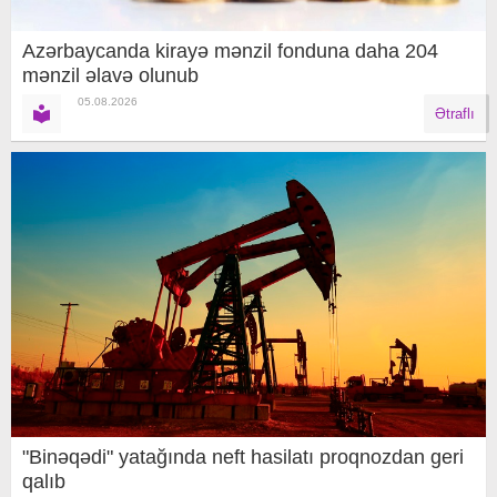
Azərbaycanda kirayə mənzil fonduna daha 204
mənzil əlavə olunub
05.08.2026
Ətraflı
"Binəqədi" yatağında neft hasilatı proqnozdan geri
qalıb