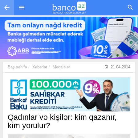
Skip to main content
Baş səhifə
Xəbərlər
Məqalələr
21.04.2014
Qadınlar və kişilər: kim qazanır,
kim yorulur?