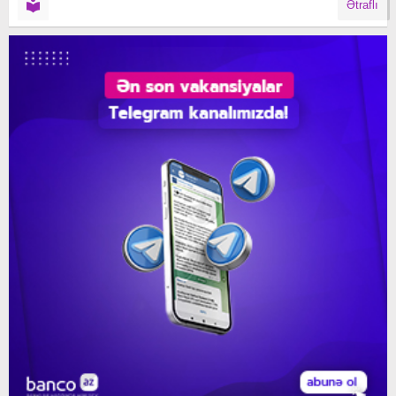
Ətraflı