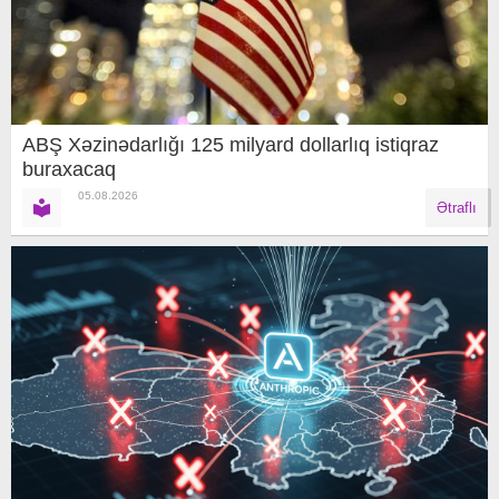
ABŞ Xəzinədarlığı 125 milyard dollarlıq istiqraz
buraxacaq
05.08.2026
Ətraflı