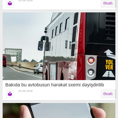
05.08.2026
Ətraflı
Bakıda bu avtobusun hərəkət sxemi dəyişdirilib
05.08.2026
Ətraflı