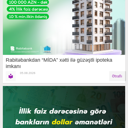
Rabitəbankdan “MİDA” xətti ilə güzəştli ipoteka
imkanı
05.08.2026
Ətraflı