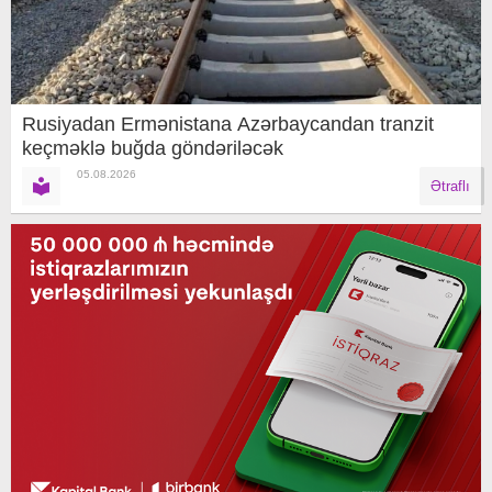
Rusiyadan Ermənistana Azərbaycandan tranzit
keçməklə buğda göndəriləcək
05.08.2026
Ətraflı