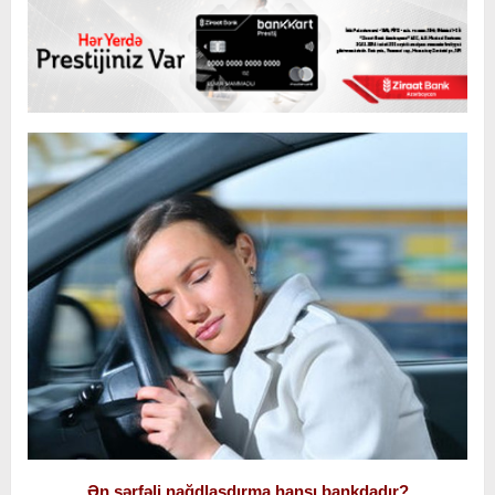
Ən sərfəli nağdlaşdırma hansı bankdadır?