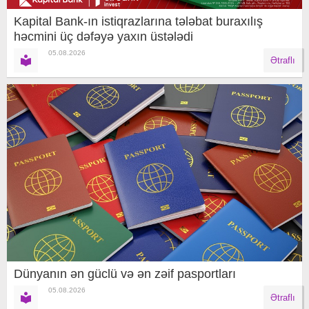
Kapital Bank-ın istiqrazlarına tələbat buraxılış
həcmini üç dəfəyə yaxın üstələdi
05.08.2026
Ətraflı
Dünyanın ən güclü və ən zəif pasportları
05.08.2026
Ətraflı