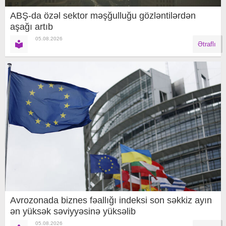
ABŞ-da özəl sektor məşğulluğu gözləntilərdən
aşağı artıb
05.08.2026
Ətraflı
Avrozonada biznes fəallığı indeksi son səkkiz ayın
ən yüksək səviyyəsinə yüksəlib
05.08.2026