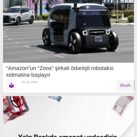
“Amazon”un “Zoox” şirkəti ödənişli robotaksi
xidmətinə başlayır
05.08.2026
Ətraflı