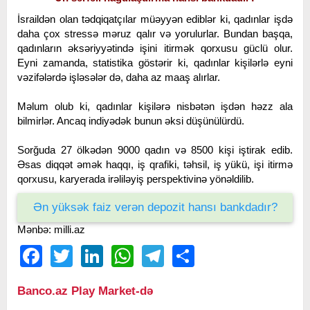
İsraildən olan tədqiqatçılar müəyyən ediblər ki, qadınlar işdə
daha çox stressə məruz qalır və yorulurlar. Bundan başqa,
qadınların əksəriyyətində işini itirmək qorxusu güclü olur.
Eyni zamanda, statistika göstərir ki, qadınlar kişilərlə eyni
vəzifələrdə işləsələr də, daha az maaş alırlar.
Məlum olub ki, qadınlar kişilərə nisbətən işdən həzz ala
bilmirlər. Ancaq indiyədək bunun əksi düşünülürdü.
Sorğuda 27 ölkədən 9000 qadın və 8500 kişi iştirak edib.
Əsas diqqət əmək haqqı, iş qrafiki, təhsil, iş yükü, işi itirmə
qorxusu, karyerada irəliləyiş perspektivinə yönəldilib.
Ən yüksək faiz verən depozit hansı bankdadır?
Mənbə: milli.az
Facebook
Twitter
LinkedIn
WhatsApp
Telegram
Share
Banco.az Play Market-də