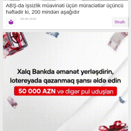
ABŞ-da işsizlik müavinəti üçün müraciətlər üçüncü
həftədir ki, 200 mindən aşağıdır
06.08.2026
Ətraflı