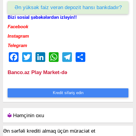
Ən yüksək faiz verən depozit hansı bankdadır?
Bizi sosial şəbəkələrdən izləyin!!
Facebook
Instagram
Telegram
Facebook
Twitter
LinkedIn
WhatsApp
Telegram
Share
Banco.az Play Market-də
Kredit sifariş edin
Həmçinin oxu
Ən sərfəli krediti almaq üçün müraciət et