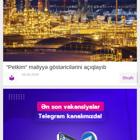
"Petkim" maliyyə göstəricilərini açıqlayıb
06.08.2026
Ətraflı