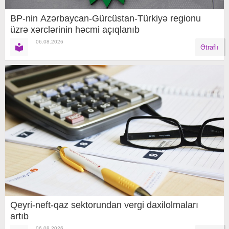
BP-nin Azərbaycan-Gürcüstan-Türkiyə regionu
üzrə xərclərinin həcmi açıqlanıb
06.08.2026
Ətraflı
Qeyri-neft-qaz sektorundan vergi daxilolmaları
artıb
06.08.2026