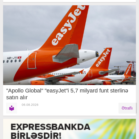
"Apollo Global" "easyJet"i 5,7 milyard funt sterlinə
satın alır
06.08.2026
Ətraflı