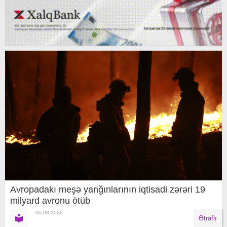
Avropadakı meşə yanğınlarının iqtisadi zərəri 19
milyard avronu ötüb
06.08.2026
Ətraflı