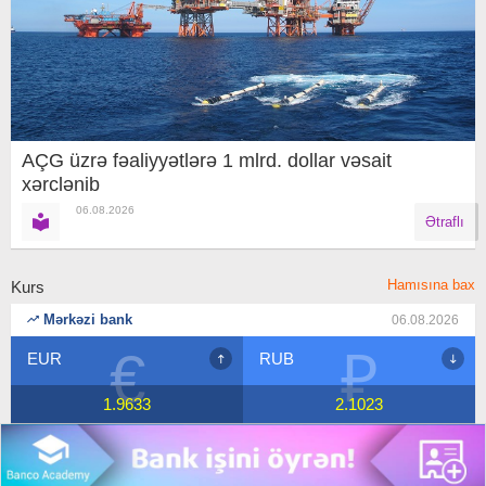
AÇG üzrə fəaliyyətlərə 1 mlrd. dollar vəsait
xərclənib
06.08.2026
Ətraflı
Hamısına bax
Kurs
Mərkəzi bank
06.08.2026
₽
$
RUB
USD
2.1023
1.7