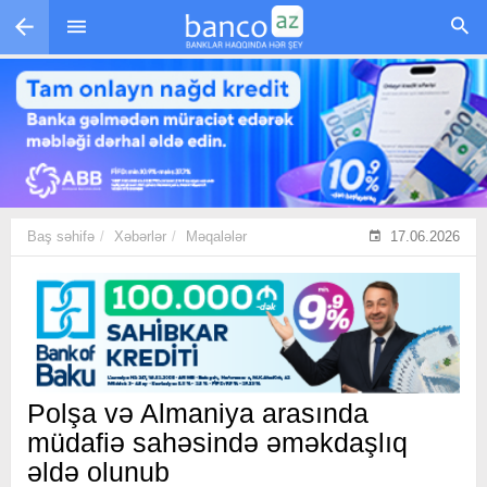
Skip to main content
Baş səhifə
Xəbərlər
Məqalələr
17.06.2026
Polşa və Almaniya arasında
müdafiə sahəsində əməkdaşlıq
əldə olunub