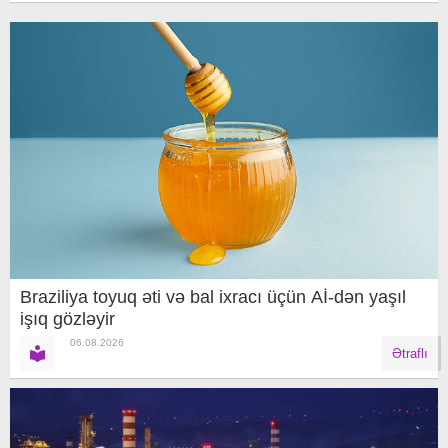
Braziliya toyuq əti və bal ixracı üçün Aİ-dən yaşıl
işıq gözləyir
06.08.2026
Ətraflı