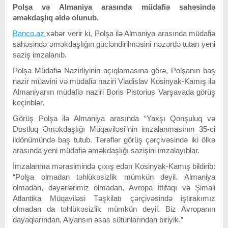
Polşa və Almaniya arasında müdafiə sahəsində
əməkdaşlıq əldə olunub.
Banco.az
xəbər verir ki, Polşa ilə Almaniya arasında müdafiə
sahəsində əməkdaşlığın gücləndirilməsini nəzərdə tutan yeni
saziş imzalanıb.
Polşa Müdafiə Nazirliyinin açıqlamasına görə, Polşanın baş
nazir müavini və müdafiə naziri Vladislav Kosinyak-Kamış ilə
Almaniyanın müdafiə naziri Boris Pistorius Varşavada görüş
keçiriblər.
Görüş Polşa ilə Almaniya arasında “Yaxşı Qonşuluq və
Dostluq Əməkdaşlığı Müqaviləsi”nin imzalanmasının 35-ci
ildönümündə baş tutub. Tərəflər görüş çərçivəsində iki ölkə
arasında yeni müdafiə əməkdaşlığı sazişini imzalayıblar.
İmzalanma mərasimində çıxış edən Kosinyak-Kamış bildirib:
“Polşa olmadan təhlükəsizlik mümkün deyil. Almaniya
olmadan, dəyərlərimiz olmadan, Avropa İttifaqı və Şimali
Atlantika Müqaviləsi Təşkilatı çərçivəsində iştirakımız
olmadan da təhlükəsizlik mümkün deyil. Biz Avropanın
dayaqlarından, Alyansın əsas sütunlarından biriyik.”