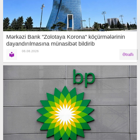
Mərkəzi Bank "Zolotaya Korona" köçürmələrinin
dayandırılmasına münasibət bildirib
06.08.2026
Ətraflı