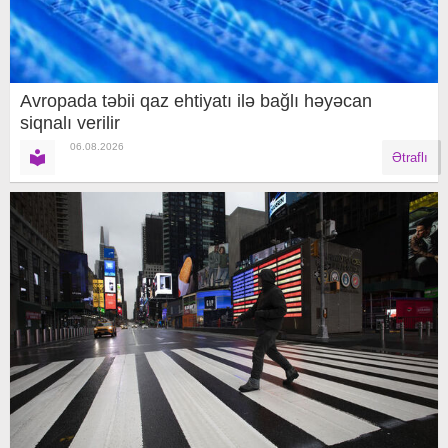
Avropada təbii qaz ehtiyatı ilə bağlı həyəcan
siqnalı verilir
06.08.2026
Ətraflı