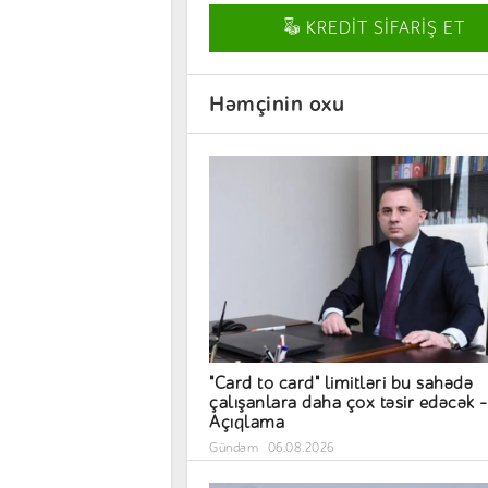
KREDİT SİFARİŞ ET
Həmçinin oxu
"Card to card" limitləri bu sahədə
çalışanlara daha çox təsir edəcək –
Açıqlama
Gündəm
06.08.2026