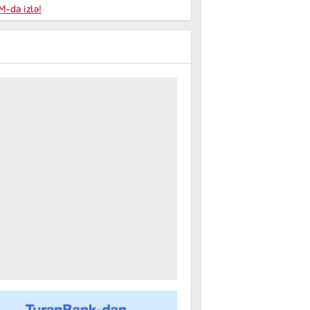
niyalar
-da izlə!
farişi
m