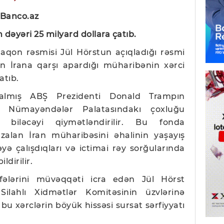
 Banco.az
dəyəri 25 milyard dollara çatıb.
taqon rəsmisi Jül Hörstun açıqladığı rəsmi
n İrana qarşı apardığı müharibənin xərci
atıb.
 qalmış ABŞ Prezidenti Donald Trampın
nın Nümayəndələr Palatasındakı çoxluğu
biləcəyi qiymətləndirilir. Bu fonda
azalan İran müharibəsini əhalinin yaşayış
yə çalışdıqları və ictimai rəy sorğularında
dirilir.
fələrini müvəqqəti icra edən Jül Hörst
ilahlı Xidmətlər Komitəsinin üzvlərinə
 bu xərclərin böyük hissəsi sursat sərfiyyatı