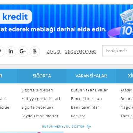
Daxil ol
Qeydiyyatdan keç
R
SIĞORTA
VAKANSIYALAR
X
Sığorta şirkətləri
Bütün vakansiyalar
Kredit 
arı
Maliyyə göstəriciləri
Bank işi kursları
Əmanə
ciləri
Sığorta xəbərləri
Bank terminləri
Nağd K
8
Faydalı məlumatlar
Karyera
Taksit
Sığorta kalkulyatoru
Peşakar inkişaf
İpotek
BÜTÜN MENYUNU GÖSTƏR