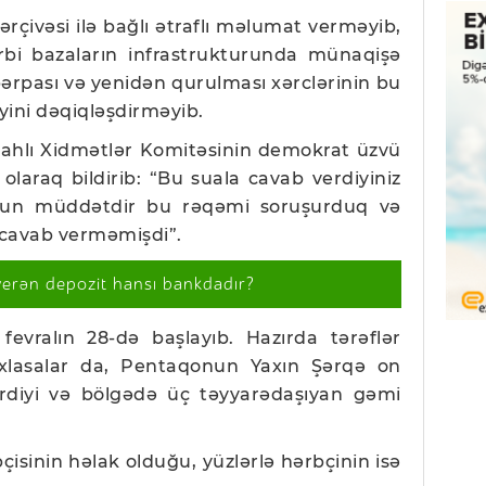
rçivəsi ilə bağlı ətraflı məlumat verməyib,
bi bazaların infrastrukturunda münaqişə
ərpası və yenidən qurulması xərclərinin bu
yini dəqiqləşdirməyib.
lahlı Xidmətlər Komitəsinin demokrat üzvü
laraq bildirib: “Bu suala cavab verdiyiniz
n müddətdir bu rəqəmi soruşurduq və
 cavab verməmişdi”.
verən depozit hansı bankdadır?
evralın 28-də başlayıb. Hazırda tərəflər
xlasalar da, Pentaqonun Yaxın Şərqə on
rdiyi və bölgədə üç təyyarədaşıyan gəmi
sinin həlak olduğu, yüzlərlə hərbçinin isə