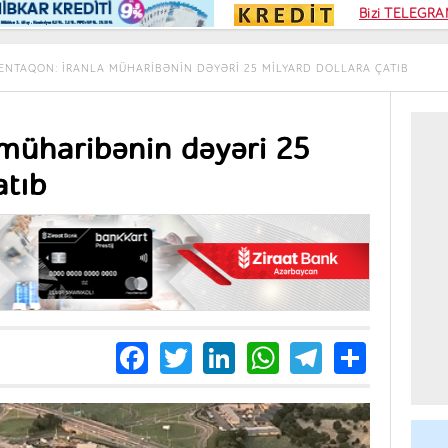
Kampa
Bizi TELEGRAM
Kart si
ENTAQON: İRANLA MÜHARIBƏNIN DƏYƏRI 25 MILYARD DOLLARA ÇATIB
müharibənin dəyəri 25
atıb
Facebook
Twitter
LinkedIn
WhatsApp
Telegra
Share