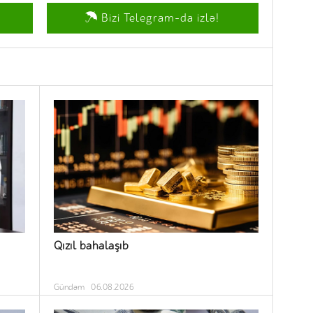
Bizi Telegram-da izlə!
Qızıl bahalaşıb
Gündəm
06.08.2026