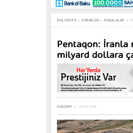
Maraqlı
BancoTV
Müsahibə
BAŞ SƏHIFƏ
XƏBƏRLƏR
MƏQALƏLƏR
P
Pentaqon: İranla 
milyard dollara ç
GÜNDƏM
29.04.2026