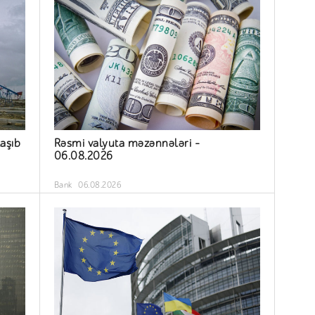
aşıb
Rəsmi valyuta məzənnələri –
06.08.2026
Bank
06.08.2026