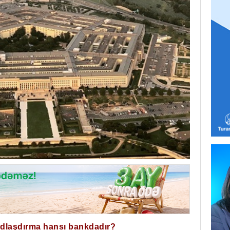
ğdlaşdırma hansı bankdadır?