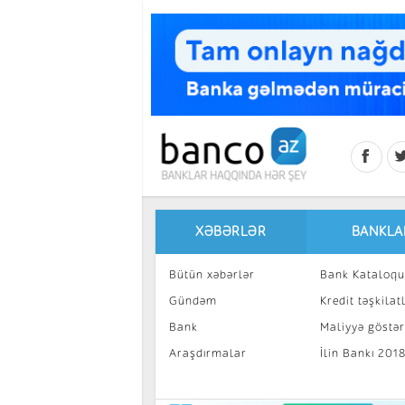
Skip to main content
XƏBƏRLƏR
BANKLA
Bütün xəbərlər
Bank Kataloqu
Gündəm
Kredit təşkilatl
Bank
Maliyyə göstəri
Araşdırmalar
İlin Bankı 201
İnvestisiya