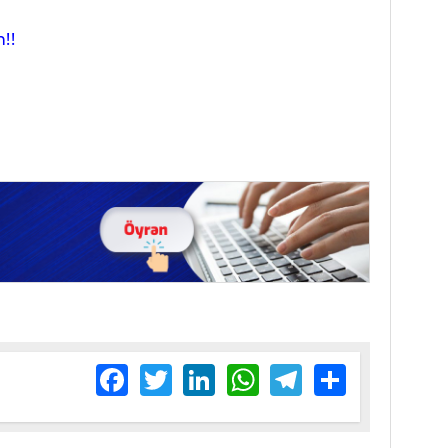
!!
Facebook
Twitter
LinkedIn
WhatsApp
Telegram
Share