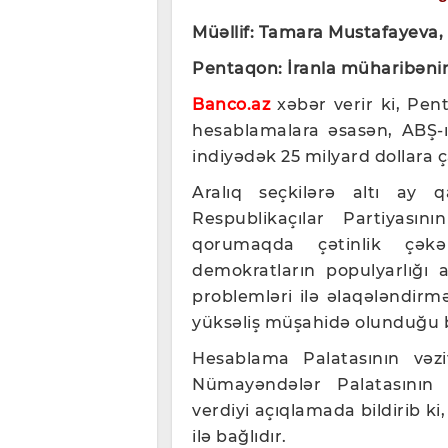
Müəllif: Tamara Mustafayeva,
Pentaqon: İranla müharibənin 
Banco.az
xəbər verir ki, Pen
hesablamalara əsasən, ABŞ-ı
indiyədək 25 milyard dollara ç
Aralıq seçkilərə altı ay
Respublikaçılar Partiyası
qorumaqda çətinlik çəkə 
demokratların populyarlığı 
problemləri ilə əlaqələndirmə
yüksəliş müşahidə olunduğu bil
Hesablama Palatasının vəzi
Nümayəndələr Palatasının S
verdiyi açıqlamada bildirib ki,
ilə bağlıdır.