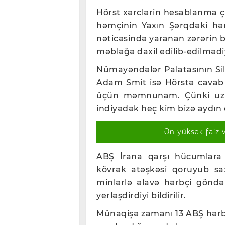
Hörst xərclərin hesablanma çə
həmçinin Yaxın Şərqdəki hər
nəticəsində yaranan zərərin b
məbləğə daxil edilib-edilmədi
Nümayəndələr Palatasının Si
Adam Smit isə Hörstə cavab o
üçün məmnunam. Çünki uzu
indiyədək heç kim bizə aydın
Ən yüksək faiz 
ABŞ İrana qarşı hücumlara f
kövrək atəşkəsi qoruyub sa
minlərlə əlavə hərbçi göndə
yerləşdirdiyi bildirilir.
Münaqişə zamanı 13 ABŞ hərbçi