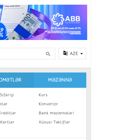
AZE
IDMƏTLƏR
MƏZƏNNƏ
Sifarişi
Kurs
tlər
Konvertor
reditlər
Bank məzənnələri
 Kartlar
Xüsusi Təkliflər
a