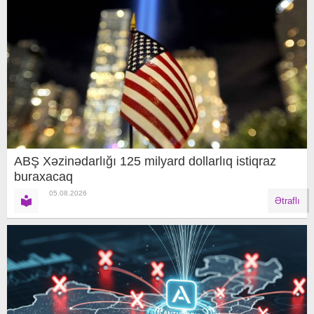
ABŞ Xəzinədarlığı 125 milyard dollarlıq istiqraz
buraxacaq
05.08.2026
Ətraflı