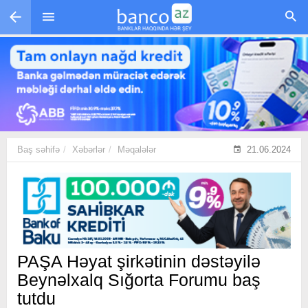
Skip to main content
Baş səhifə
Xəbərlər
Məqalələr
21.06.2024
PAŞA Həyat şirkətinin dəstəyilə
Beynəlxalq Sığorta Forumu baş
tutdu