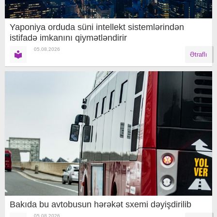
Yaponiya orduda süni intellekt sistemlərindən
istifadə imkanını qiymətləndirir
05.08.2026
Ətraflı
Bakıda bu avtobusun hərəkət sxemi dəyişdirilib
05.08.2026