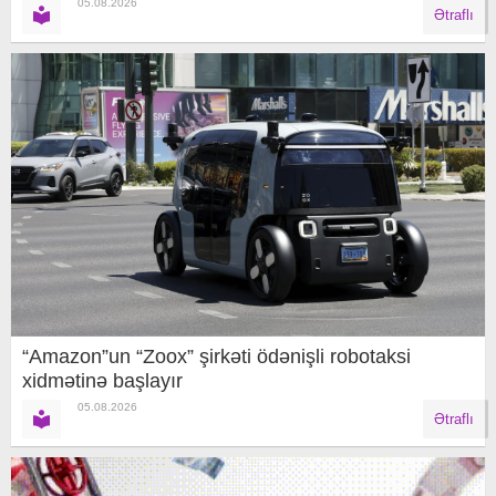
05.08.2026
Ətraflı
“Amazon”un “Zoox” şirkəti ödənişli robotaksi
xidmətinə başlayır
05.08.2026
Ətraflı