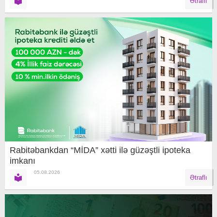
Ətraflı
Rabitəbankdan “MİDA” xətti ilə güzəştli ipoteka
imkanı
05.08.2026
Ətraflı