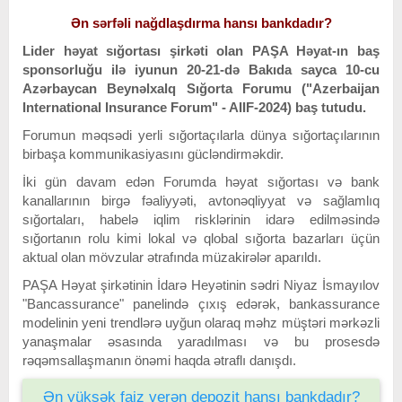
Ən sərfəli nağdlaşdırma hansı bankdadır?
Lider həyat sığortası şirkəti olan PAŞA Həyat-ın baş
sponsorluğu ilə iyunun 20-21-də Bakıda sayca 10-cu
Azərbaycan Beynəlxalq Sığorta Forumu ("Azerbaijan
International Insurance Forum" - AIIF-2024) baş tutudu.
Forumun məqsədi yerli sığortaçılarla dünya sığortaçılarının
birbaşa kommunikasiyasını gücləndirməkdir.
İki gün davam edən Forumda həyat sığortası və bank
kanallarının birgə fəaliyyəti, avtonəqliyyat və sağlamlıq
sığortaları, habelə iqlim risklərinin idarə edilməsində
sığortanın rolu kimi lokal və qlobal sığorta bazarları üçün
aktual olan mövzular ətrafında müzakirələr aparıldı.
PAŞA Həyat şirkətinin İdarə Heyətinin sədri Niyaz İsmayılov
"Bancassurance" panelində çıxış edərək, bankassurance
modelinin yeni trendlərə uyğun olaraq məhz müştəri mərkəzli
yanaşmalar əsasında yaradılması və bu prosesdə
rəqəmsallaşmanın önəmi haqda ətraflı danışdı.
Ən yüksək faiz verən depozit hansı bankdadır?