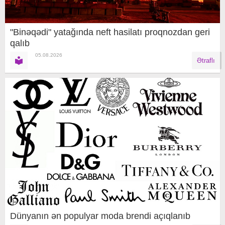
"Binəqədi" yatağında neft hasilatı proqnozdan geri
qalıb
05.08.2026
Ətraflı
Dünyanın ən populyar moda brendi açıqlanıb