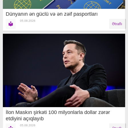
Dünyanın ən güclü və ən zəif pasportları
05.08.2026
Ətraflı
İlon Maskın şirkəti 100 milyonlarla dollar zərər
etdiyini açıqlayıb
05.08.2026