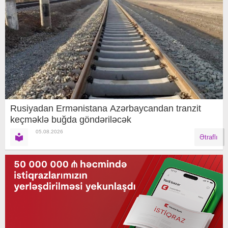
Rusiyadan Ermənistana Azərbaycandan tranzit
keçməklə buğda göndəriləcək
05.08.2026
Ətraflı