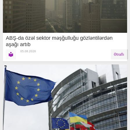
ABŞ-da özəl sektor məşğulluğu gözləntilərdən
aşağı artıb
05.08.2026
Ətraflı