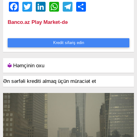
Facebook
Twitter
LinkedIn
WhatsApp
Telegram
Share
Banco.az Play Market-də
Kredit sifariş edin
Həmçinin oxu
Ən sərfəli krediti almaq üçün müraciət et