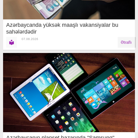
Azərbaycanda yüksək maaşlı vakansiyalar bu
sahələrdədir
07.08.2026
Ətraflı
Azərbaycanın planşet bazarında "Samsung"