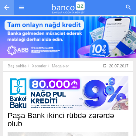
Skip to main content
Baş səhifə
Xəbərlər
Məqalələr
20.07.2017
Paşa Bank ikinci rübdə zərərdə
olub