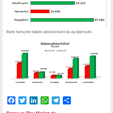
Bank həmçinin balans göstəricilərini də açıqlamışdır.
Facebook
Twitter
LinkedIn
WhatsApp
Telegram
Share