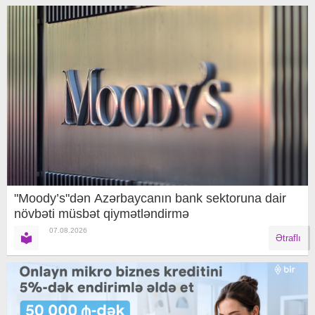
"Moody’s"dən Azərbaycanın bank sektoruna dair
növbəti müsbət qiymətləndirmə
07.08.2026
Ətraflı