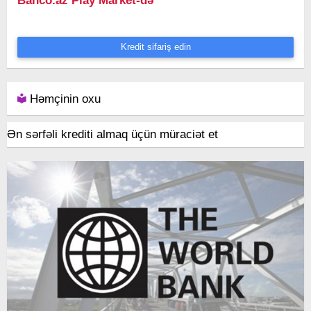
Banco.az Play Market-də
Kredit sifariş edin
Həmçinin oxu
Ən sərfəli krediti almaq üçün müraciət et