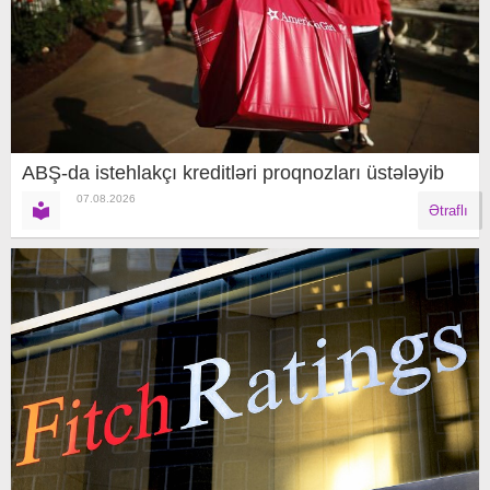
ABŞ-da istehlakçı kreditləri proqnozları üstələyib
07.08.2026
Ətraflı