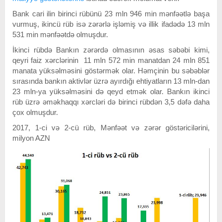
Bank cari ilin birinci rübünü 23 mln 946 min mənfəətlə başa
vurmuş, ikincü rüb isə zərərlə işləmiş və illik ifadədə 13 mln
531 min mənfəətdə olmuşdur.
İkinci rübdə Bankın zərərdə olmasının əsas səbəbi kimi,
qeyri faiz xərclərinin 11 mln 572 min manatdan 24 mln 851
manata yüksəlməsini göstərmək olar. Həmçinin bu səbəblər
sırasında bankın aktivlər üzrə ayırdığı ehtiyatların 13 mln-dan
23 mln-ya yüksəlməsini də qeyd etmək olar. Bankın ikinci
rüb üzrə əməkhaqqı xərcləri də birinci rübdən 3,5 dəfə daha
çox olmuşdur.
2017, 1-ci və 2-cü rüb, Mənfəət və zərər göstəricilərini,
milyon AZN