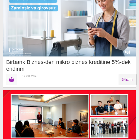
Birbank Biznes-dən mikro biznes kreditinə 5%-dək
endirim
07.08.2026
Ətraflı