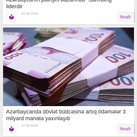
liderdir
07.08.2026
Ətraflı
Azərbaycanda dövlət büdcəsinə artıq ödəmələr 3
milyard manata yaxınlaşıb
07.08.2026
Ətraflı