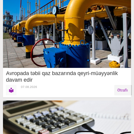
Avropada təbii qaz bazarında qeyri-müəyyənlik
davam edir
07.08.2026
Ətraflı