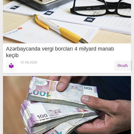
Azərbaycanda vergi borcları 4 milyard manatı
keçib
07.08.2026
Ətraflı