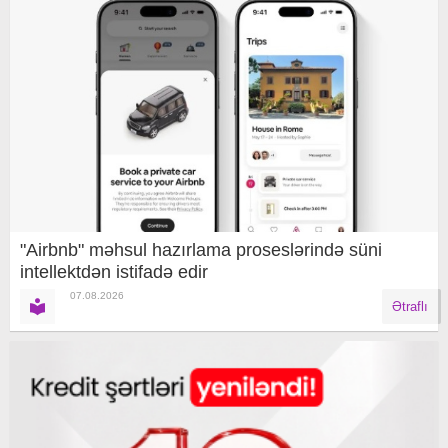
"Airbnb" məhsul hazırlama proseslərində süni
intellektdən istifadə edir
07.08.2026
Ətraflı