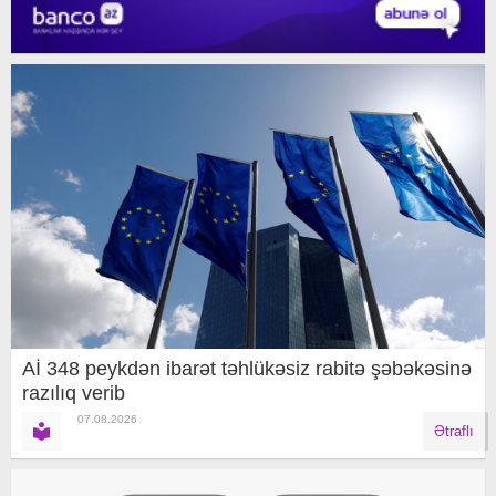
Aİ 348 peykdən ibarət təhlükəsiz rabitə şəbəkəsinə
razılıq verib
07.08.2026
Ətraflı