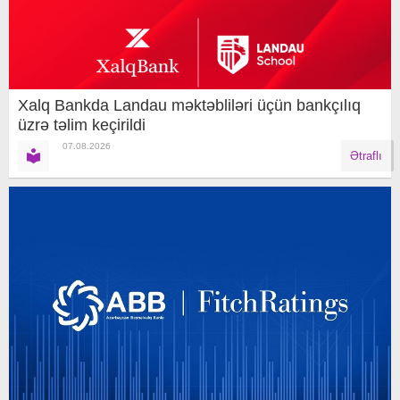
Xalq Bankda Landau məktəbliləri üçün bankçılıq
üzrə təlim keçirildi
07.08.2026
Ətraflı