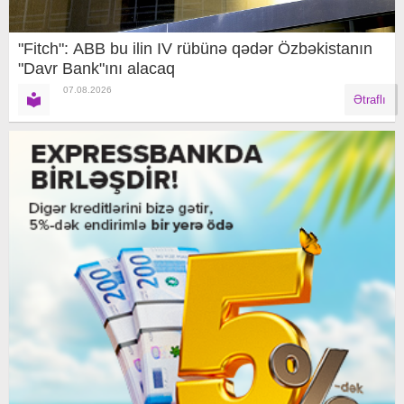
"Fitch": ABB bu ilin IV rübünə qədər Özbəkistanın
"Davr Bank"ını alacaq
07.08.2026
Ətraflı