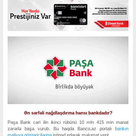
Ən sərfəli nağdlaşdırma hansı bankdadır?
Paşa Bank cari ilin ikinci rübünü 10 mln 415 min manat
zərərlə başa vurub. Bu haqda Banco.az portalı
bankın
maliyyə göstəricilərinə
istinad edərək məlumat verir.