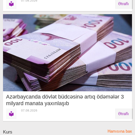
07.08.2026
Ətraflı
Azərbaycanda dövlət büdcəsinə artıq ödəmələr 3
milyard manata yaxınlaşıb
07.08.2026
Ətraflı
Hamısına bax
Kurs