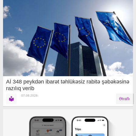
Aİ 348 peykdən ibarət təhlükəsiz rabitə şəbəkəsinə
razılıq verib
07.08.2026
Ətraflı