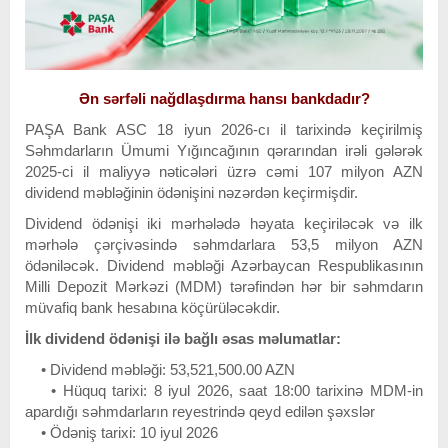
Ən sərfəli nağdlaşdırma hansı bankdadır?
PAŞA Bank ASC 18 iyun 2026-cı il tarixində keçirilmiş
Səhmdarların Ümumi Yığıncağının qərarından irəli gələrək
2025-ci il maliyyə nəticələri üzrə cəmi 107 milyon AZN
dividend məbləğinin ödənişini nəzərdən keçirmişdir.
Dividend ödənişi iki mərhələdə həyata keçiriləcək və ilk
mərhələ çərçivəsində səhmdarlara 53,5 milyon AZN
ödəniləcək. Dividend məbləği Azərbaycan Respublikasının
Milli Depozit Mərkəzi (MDM) tərəfindən hər bir səhmdarın
müvafiq bank hesabına köçürüləcəkdir.
İlk dividend ödənişi ilə bağlı əsas məlumatlar:
• Dividend məbləği: 53,521,500.00 AZN
• Hüquq tarixi: 8 iyul 2026, saat 18:00 tarixinə MDM-in
apardığı səhmdarların reyestrində qeyd edilən şəxslər
• Ödəniş tarixi: 10 iyul 2026