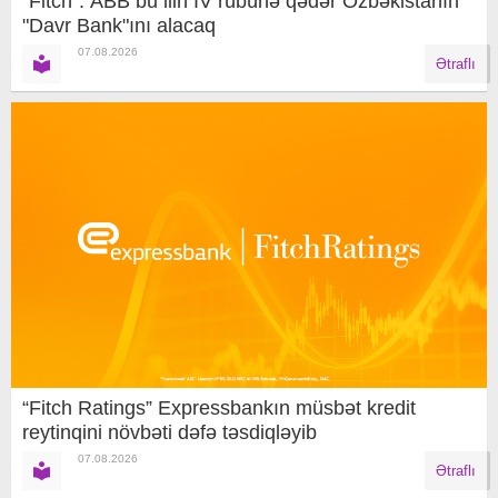
"Fitch": ABB bu ilin IV rübünə qədər Özbəkistanın
"Davr Bank"ını alacaq
07.08.2026
Ətraflı
“Fitch Ratings” Expressbankın müsbət kredit
reytinqini növbəti dəfə təsdiqləyib
07.08.2026
Ətraflı