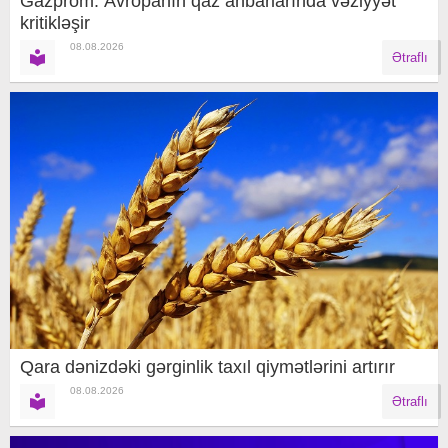
Gazprom: Avropanın qaz anbarlarında vəziyyət
kritikləşir
08.08.2026
Ətraflı
Qara dənizdəki gərginlik taxıl qiymətlərini artırır
08.08.2026
Ətraflı