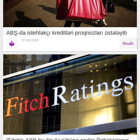
ABŞ-da istehlakçı kreditləri proqnozları üstələyib
07.08.2026
Ətraflı