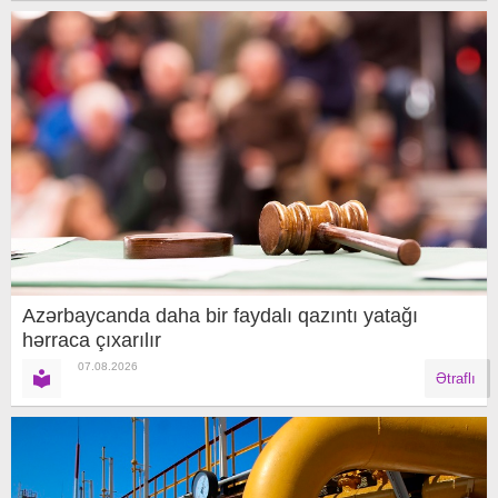
Azərbaycanda daha bir faydalı qazıntı yatağı
hərraca çıxarılır
07.08.2026
Ətraflı