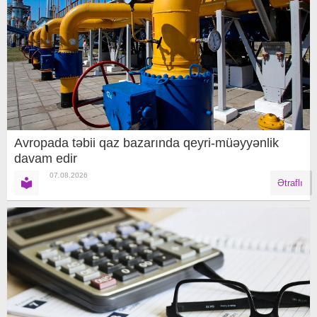
Avropada təbii qaz bazarında qeyri-müəyyənlik
davam edir
07.08.2026
Ətraflı