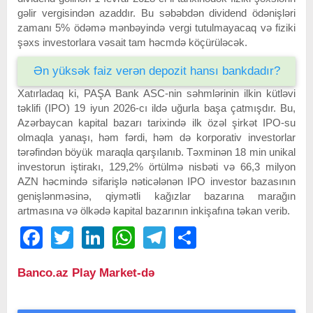
gəlir vergisindən azaddır. Bu səbəbdən dividend ödənişləri
zamanı 5% ödəmə mənbəyində vergi tutulmayacaq və fiziki
şəxs investorlara vəsait tam həcmdə köçürüləcək.
Ən yüksək faiz verən depozit hansı bankdadır?
Xatırladaq ki, PAŞA Bank ASC-nin səhmlərinin ilkin kütləvi
təklifi (IPO) 19 iyun 2026-cı ildə uğurla başa çatmışdır. Bu,
Azərbaycan kapital bazarı tarixində ilk özəl şirkət IPO-su
olmaqla yanaşı, həm fərdi, həm də korporativ investorlar
tərəfindən böyük maraqla qarşılanıb. Təxminən 18 min unikal
investorun iştirakı, 129,2% örtülmə nisbəti və 66,3 milyon
AZN həcmində sifarişlə nəticələnən IPO investor bazasının
genişlənməsinə, qiymətli kağızlar bazarına marağın
artmasına və ölkədə kapital bazarının inkişafına təkan verib.
Facebook
Twitter
LinkedIn
WhatsApp
Telegram
Share
Banco.az Play Market-də