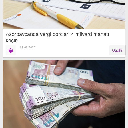
Azərbaycanda vergi borcları 4 milyard manatı
keçib
07.08.2026
Ətraflı