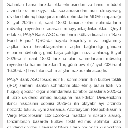
Səhmləri hansı tarixdə əldə etməsindən və hansı müddət
ərzində öz mülkiyyətində saxlamasından asılı olmayaraq,
dividend almaq hüququna malik səhmdarlar MDM-in apardığı
8 iyul 2026-cı il, saat 18:00 tarixinə olan səhmdarların
müvafiq reyestrinə əsasən müəyyənləşdiriləcəklər. Qeyd
edək ki, PAŞA Bank ASC səhmlərinin kütləvi ticarətinin “Bakı
Fond Birjası” QSC-də həyata keçirildiyini və bağlanmış
əqdlər üzrə hesablaşmaların əqdin bağlandığı gündən
etibarən növbəti iş günü başa çatdığını nəzərə alaraq, 8 iyul
2026-cı il, saat 18:00 tarixinə olan səhmdarların müvafiq
reyestrində həmin tarixdən 1 iş günü əvvəl (7 iyul 2026-cı il
16:30-dək) baş tutan səhm alışları nəzərə alınacaqdır.
PAŞA Bank ASC təsdiq edir ki, səhmlərinin ilkin kütləvi təklifi
(IPO) zamanı Bankın səhmlərini əldə etmiş bütün fiziki və
hüquqi şəxslər digər səhmdarlarla bərabər əsaslarla 2025-ci
il üzrə dividend almaq hüququna malikdirlər. Dividendlərin
ikinci hissəsinin ödənişi 2026-cı ilin oktyabr ayı ərzində
nəzərdə tutulur. Eyni zamanda, Azərbaycan Respublikasının
Vergi Məcəlləsinin 102.1.22-2-ci maddəsini nəzərə alaraq,
tənzimlənən bazarda kütləvi təklif edilmiş səhmlər üzrə
dividend gəlirləri 1 fevral 2028-ci il tarixinədək fiziki şəxslərin