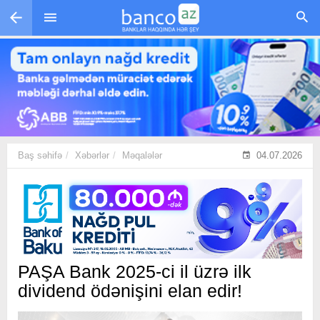
Skip to main content
Baş səhifə
Xəbərlər
Məqalələr
04.07.2026
PAŞA Bank 2025-ci il üzrə ilk
dividend ödənişini elan edir!