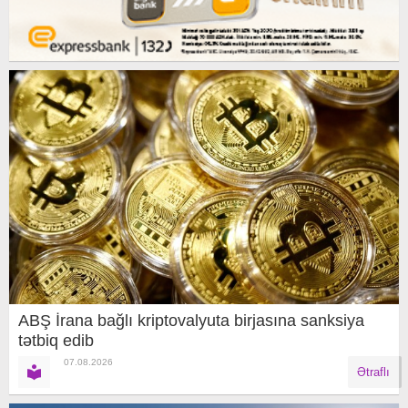
ABŞ İrana bağlı kriptovalyuta birjasına sanksiya
tətbiq edib
07.08.2026
Ətraflı