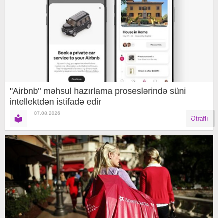
"Airbnb" məhsul hazırlama proseslərində süni
intellektdən istifadə edir
07.08.2026
Ətraflı