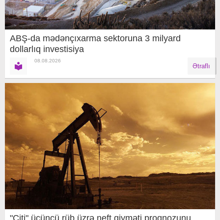
ABŞ-da mədənçıxarma sektoruna 3 milyard
dollarlıq investisiya
08.08.2026
Ətraflı
"Citi" üçüncü rüb üzrə neft qiyməti proqnozunu