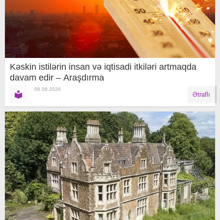
Kəskin istilərin insan və iqtisadi itkiləri artmaqda
davam edir – Araşdırma
06.08.2026
Ətraflı