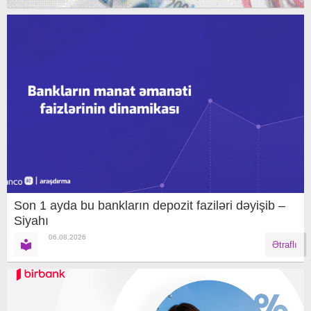
Son 1 ayda bu bankların depozit faziləri dəyişib –
Siyahı
06.08.2026
Ətraflı