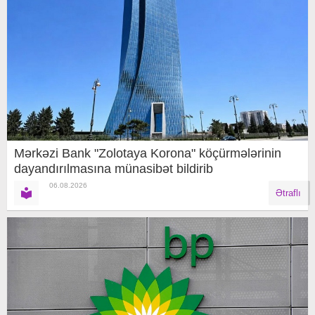
Mərkəzi Bank "Zolotaya Korona" köçürmələrinin
dayandırılmasına münasibət bildirib
06.08.2026
Ətraflı