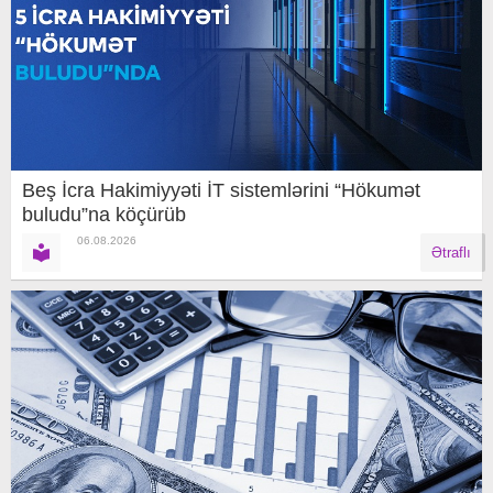
Beş İcra Hakimiyyəti İT sistemlərini “Hökumət
buludu”na köçürüb
06.08.2026
Ətraflı