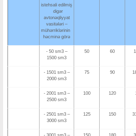
istehsali edilmiş
digər
avtonəqliyyat
vasitələri –
mühərriklərinin
həcminə görə
- 50 sm3 –
50
60
1
1500 sm3
- 1501 sm3 –
75
90
1
2000 sm3
- 2001 sm3 –
100
120
2500 sm3
- 2501 sm3 –
125
150
3
3000 sm3
- 3001 sm3 –
150
180
3