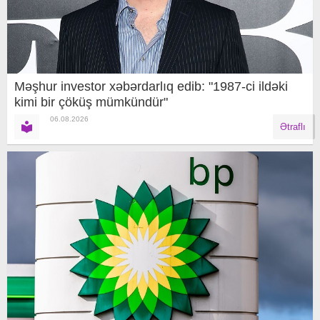
Məşhur investor xəbərdarlıq edib: "1987-ci ildəki
kimi bir çöküş mümkündür"
06.08.2026
Ətraflı