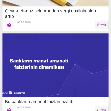
Qeyri-neft-qaz sektorundan vergi daxilolmaları
artıb
06.08.2026
Ətraflı
Bu bankların əmanət faizləri azalıb
06.08.2026
Ətraflı