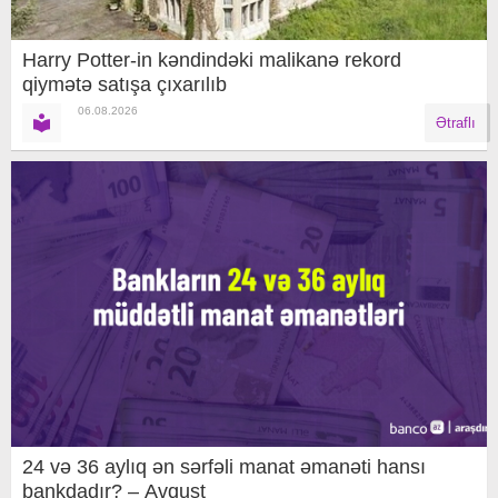
Harry Potter-in kəndindəki malikanə rekord
qiymətə satışa çıxarılıb
06.08.2026
Ətraflı
24 və 36 aylıq ən sərfəli manat əmanəti hansı
bankdadır? – Avqust