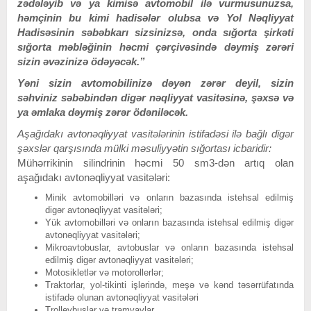
zədələyib və ya kimisə avtomobil ilə vurmusunuzsa,
həmçinin bu kimi hadisələr olubsa və Yol Nəqliyyat
Hadisəsinin səbəbkarı sizsinizsə, onda sığorta şirkəti
sığorta məbləğinin həcmi çərçivəsində dəymiş zərəri
sizin əvəzinizə ödəyəcək.”
Yəni sizin avtomobilinizə dəyən zərər deyil, sizin
səhviniz səbəbindən digər nəqliyyat vasitəsinə, şəxsə və
ya əmlaka dəymiş zərər ödəniləcək.
Aşağıdakı avtonəqliyyat vasitələrinin istifadəsi ilə bağlı digər
şəxslər qarşısında mülki məsuliyyətin sığortası icbaridir:
Mühərrikinin silindrinin həcmi 50 sm3-dən artıq olan
aşağıdakı avtonəqliyyat vasitələri:
Minik avtomobilləri və onların bazasında istehsal edilmiş
digər avtonəqliyyat vasitələri;
Yük avtomobilləri və onların bazasında istehsal edilmiş digər
avtonəqliyyat vasitələri;
Mikroavtobuslar, avtobuslar və onların bazasında istehsal
edilmiş digər avtonəqliyyat vasitələri;
Motosiklеtlər və motorollerlər;
Traktorlar, yol-tikinti işlərində, meşə və kənd təsərrüfatında
istifadə olunan avtonəqliyyat vasitələri
Trollеybuslar və tramvaylar.