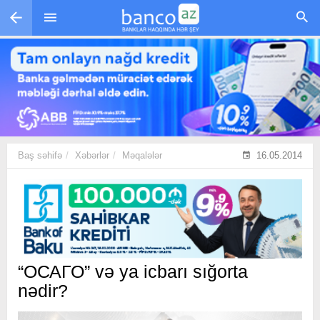
Skip to main content
Baş səhifə
Xəbərlər
Məqalələr
16.05.2014
“ОСАГО” və ya icbarı sığorta
nədir?