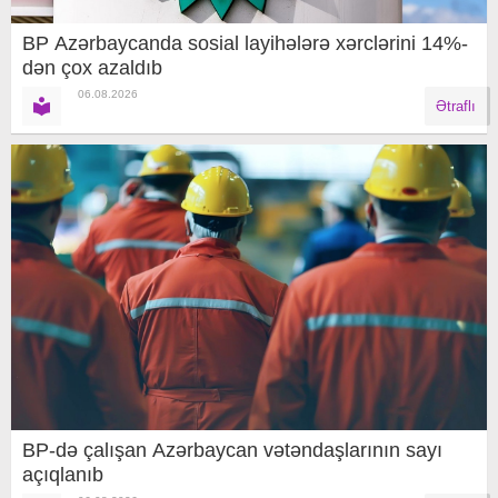
BP Azərbaycanda sosial layihələrə xərclərini 14%-
dən çox azaldıb
06.08.2026
Ətraflı
BP-də çalışan Azərbaycan vətəndaşlarının sayı
açıqlanıb