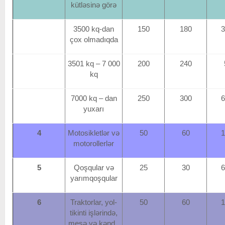
kütləsinə görə
3500 kq-dan
150
180
3
çox olmadıqda
3501 kq – 7 000
200
240
kq
7000 kq – dan
250
300
6
yuxarı
4
Motosikletlər və
50
60
1
motorollerlər
5
Qoşqular və
25
30
6
yarımqoşqular
6
Traktorlar, yol-
50
60
1
tikinti işlərində,
meşə və kənd