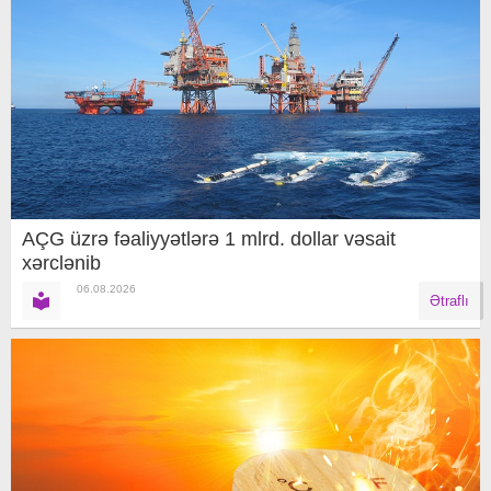
AÇG üzrə fəaliyyətlərə 1 mlrd. dollar vəsait
xərclənib
06.08.2026
Ətraflı