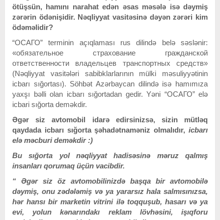
ötüşsün, hamını narahat edən əsas məsələ isə dəymiş
zərərin ödənişidir. Nəqliyyat vasitəsinə dəyən zərəri kim
ödəməlidir?
“ОСАГО” terminin açıqlaması rus dilində belə səslənir:
«обязательное страхование гражданской
ответственности владельцев транспортных средств»
(Nəqliyyat vasitələri sabibklarlarının mülki məsuliyyətinin
icbarı sığortası). Söhbət Azərbaycan dilində isə hamımıza
yaxşı bəlli olan icbarı sığortadan gedir. Yəni “ОСАГО” elə
icbari sığorta deməkdir.
Əgər siz avtomobil idarə edirsinizsə, sizin mütləq
qaydada icbarı sığorta şəhadətnaməniz olmalıdır,
icbarı
elə məcburi deməkdir :)
Bu sığorta yol nəqliyyat hadisəsinə məruz qalmış
insanları qorumaq üçün vacibdir.
“ Əgər siz öz avtomobilinizdə başqa bir avtomobilə
dəymiş, onu zədələmiş və ya yararsız hala salmısınızsa,
hər hansı bir marketin vitrini ilə toqquşub, hasarı və ya
evi, yolun kənarındakı reklam lövhəsini, işıqforu