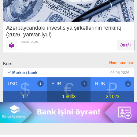
Azərbaycandakı investisiya şirkətlərinin renkinqi
(2026, yanvar-iyul)
06.08.2026
Ətraflı
Hamısına bax
Kurs
Mərkəzi bank
06.08.2026
$
€
₽
USD
EUR
RUB
1.7
1.9633
2.1023