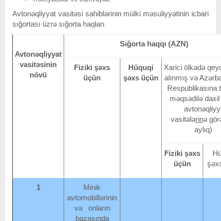
Avtonəqliyyat vasitəsi sahiblərinin mülki məsuliyyətinin icbari
sığortası üzrə sığorta haqları
Sığorta haqqı (AZN)
Avtonəqliyyat
vasitəsinin
Fiziki şəxs
Hüquqi
Xarici ölkədə qey
növü
üçün
şəxs üçün
alınmış və Azər
Respublikasına t
məqsədilə daxil
avtonəqliyy
vasitələ
rin
ə görə
aylıq)
Fiziki şəxs
Hü
üçün
şəx
1
Minik
avtomobillərinin
və onların
bazasında