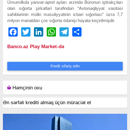
Ümumilkdə yanvar-aprel ayları ərzində Büronun iştirakçıları
olan sığorta şirkətləri tərəfindən “Avtonəqliyyat vasitəsi
sahiblərinin mülki məsuliyyətinin icbari sığortası” üzrə 7,7
milyon manatdan çox sığorta ödənişi həyata keçirilmişdir.
Facebook
Twitter
LinkedIn
WhatsApp
Telegram
Share
Banco.az Play Market-də
Kredit sifariş edin
Həmçinin oxu
Ən sərfəli krediti almaq üçün müraciət et