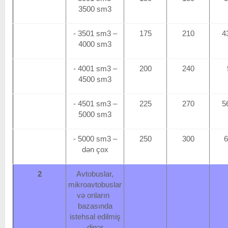
3500 sm3
- 3501 sm3 –
175
210
4
4000 sm3
- 4001 sm3 –
200
240
4500 sm3
- 4501 sm3 –
225
270
5
5000 sm3
- 5000 sm3 –
250
300
6
dən çox
2
Avtobuslar,
mikroavtobuslar
və onların
bazasında
istehsal edilmiş
digər