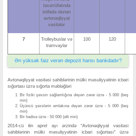
təsərrüfatında
istifadə olunan
avtonəqliyyat
vasitələr
7
Trolleybuslar və
100
120
tramvaylar
Ən yüksək faiz verən depozit hansı bankdadır?
Avtonəqliyyat vasitəsi sahiblərinin mülki məsuliyyətinin icbari
sığortası üzrə sığorta məbləğləri
Bir fiziki şəxsin sağlamlığına dəyən zərər üzrə - 5 000 (beş
min)
Üçüncü şəxslərin əmlakına dəyən zərər üzrə - 5 000 (beş
min)
Bir hadisə üzrə - 50 000 (əlli min)
2014-cü ilin aprel ayı ərzində “Avtonəqliyyat vasitəsi
sahiblərinin mülki məsuliyyətinin icbari sığortası” üzrə