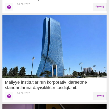
06.08.2026
Ətraflı
Maliyyə institutlarının korporativ idarəetmə
standartlarına dəyişikliklər təsdiqlənib
06.08.2026
Ətraflı