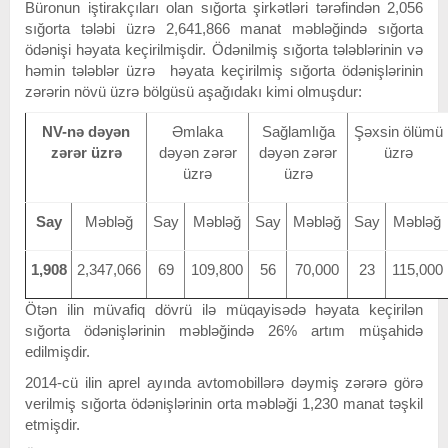
Büronun iştirakçıları olan sığorta şirkətləri tərəfindən 2,056
sığorta tələbi üzrə 2,641,866 manat məbləğində sığorta
ödənişi həyata keçirilmişdir. Ödənilmiş sığorta tələblərinin və
həmin tələblər üzrə həyata keçirilmiş sığorta ödənişlərinin
zərərin növü üzrə bölgüsü aşağıdakı kimi olmuşdur:
NV-nə dəyən
Əmlaka
Sağlamlığa
Şəxsin ölümü
zərər üzrə
dəyən zərər
dəyən zərər
üzrə
üzrə
üzrə
Say
Məbləğ
Say
Məbləğ
Say
Məbləğ
Say
Məbləğ
1,908
2,347,066
69
109,800
56
70,000
23
115,000
Ötən ilin müvafiq dövrü ilə müqayisədə həyata keçirilən
sığorta ödənişlərinin məbləğində 26% artım müşahidə
edilmişdir.
2014-cü ilin aprel ayında avtomobillərə dəymiş zərərə görə
verilmiş sığorta ödənişlərinin orta məbləği 1,230 manat təşkil
etmişdir.