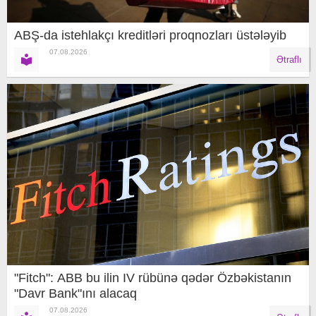
ABŞ-da istehlakçı kreditləri proqnozları üstələyib
07.08.2026
Ətraflı
"Fitch": ABB bu ilin IV rübünə qədər Özbəkistanın
"Davr Bank"ını alacaq
07.08.2026