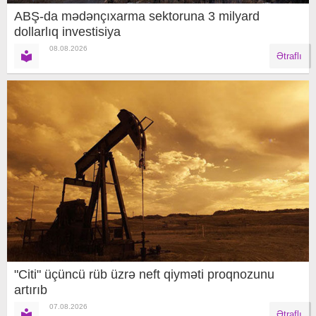
ABŞ-da mədənçıxarma sektoruna 3 milyard
dollarlıq investisiya
08.08.2026
Ətraflı
"Citi" üçüncü rüb üzrə neft qiyməti proqnozunu
artırıb
07.08.2026
Ətraflı