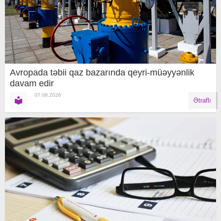
Avropada təbii qaz bazarında qeyri-müəyyənlik
davam edir
07.08.2026
Ətraflı