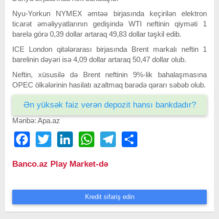
Nyu-Yorkun NYMEX əmtəə birjasında keçirilən elektron
ticarət əməliyyatlarının gedişində WTI neftinin qiyməti 1
barelə görə 0,39 dollar artaraq 49,83 dollar təşkil edib.
ICE London qitələrarası birjasında Brent markalı neftin 1
barelinin dəyəri isə 4,09 dollar artaraq 50,47 dollar olub.
Neftin, xüsusilə də Brent neftinin 9%-lik bahalaşmasına
OPEC ölkələrinin hasilatı azaltmaq barədə qərarı səbəb olub.
Ən yüksək faiz verən depozit hansı bankdadır?
Mənbə: Apa.az
Facebook
Twitter
LinkedIn
WhatsApp
Telegram
Share
Banco.az Play Market-də
Kredit sifariş edin