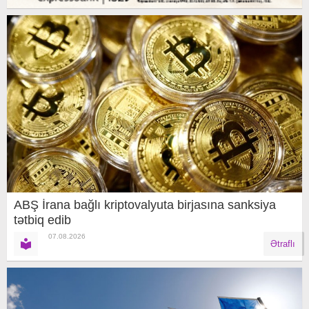
ABŞ İrana bağlı kriptovalyuta birjasına sanksiya
tətbiq edib
07.08.2026
Ətraflı