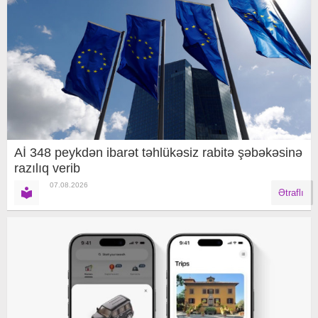
Aİ 348 peykdən ibarət təhlükəsiz rabitə şəbəkəsinə
razılıq verib
07.08.2026
Ətraflı