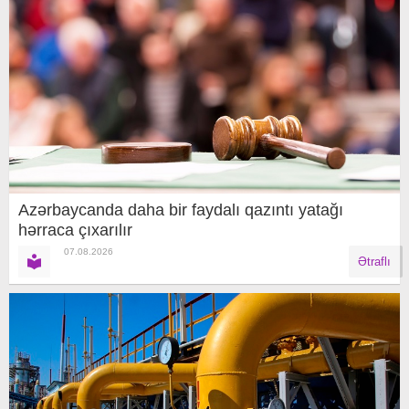
Azərbaycanda daha bir faydalı qazıntı yatağı
hərraca çıxarılır
07.08.2026
Ətraflı