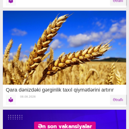
Ətraflı
Qara dənizdəki gərginlik taxıl qiymətlərini artırır
08.08.2026
Ətraflı