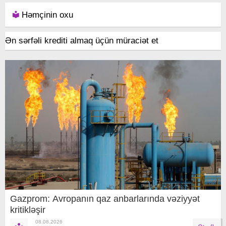
Həmçinin oxu
Ən sərfəli krediti almaq üçün müraciət et
Gazprom: Avropanın qaz anbarlarında vəziyyət
kritikləşir
08.08.2026