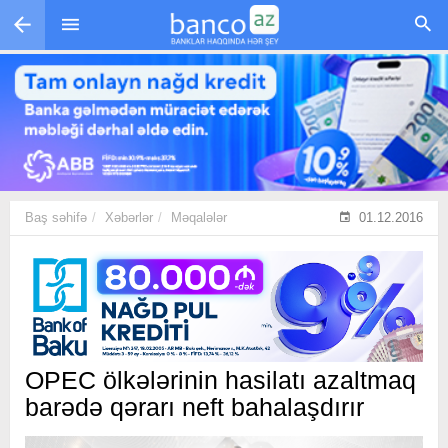
Skip to main content
Baş səhifə
Xəbərlər
Məqalələr
01.12.2016
OPEC ölkələrinin hasilatı azaltmaq
barədə qərarı neft bahalaşdırır