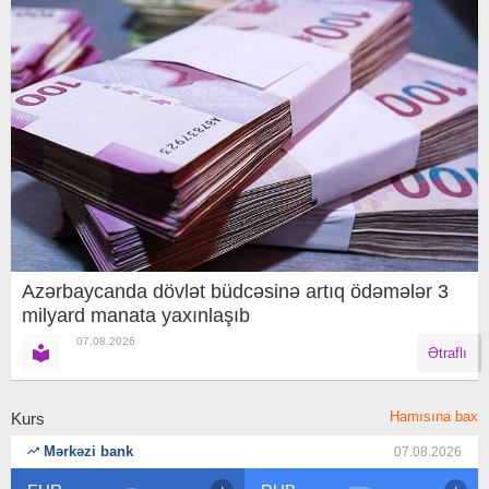
Azərbaycanda dövlət büdcəsinə artıq ödəmələr 3
milyard manata yaxınlaşıb
07.08.2026
Ətraflı
Hamısına bax
Kurs
Mərkəzi bank
07.08.2026