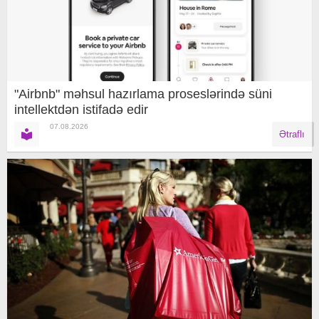
"Airbnb" məhsul hazırlama proseslərində süni
intellektdən istifadə edir
07.08.2026
Ətraflı