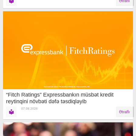
Ətraflı
“Fitch Ratings” Expressbankın müsbət kredit
reytinqini növbəti dəfə təsdiqləyib
07.08.2026
Ətraflı