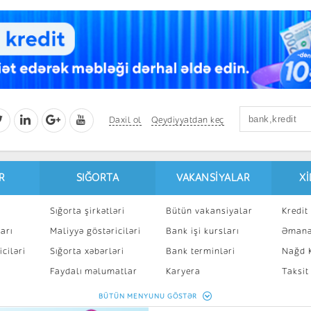
Daxil ol
Qeydiyyatdan keç
R
SIĞORTA
VAKANSIYALAR
X
Sığorta şirkətləri
Bütün vakansiyalar
Kredit 
arı
Maliyyə göstəriciləri
Bank işi kursları
Əmanə
ciləri
Sığorta xəbərləri
Bank terminləri
Nağd K
8
Faydalı məlumatlar
Karyera
Taksit
Sığorta kalkulyatoru
Peşakar inkişaf
İpotek
BÜTÜN MENYUNU GÖSTƏR