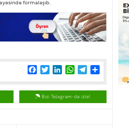
 sayəsində formalaşıb.
Facebook
Twitter
LinkedIn
WhatsApp
Telegram
Share
Bizi Telegram-da izlə!