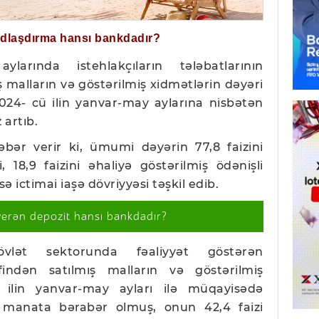
ğdlaşdırma hansı bankdadır?
larında istehlakçıların tələbatlarının
 malların və göstərilmiş xidmətlərin dəyəri
24- cü ilin yanvar-may aylarına nisbətən
 artıb.
əbər verir ki, ümumi dəyərin 77,8 faizini
 18,9 faizini əhaliyə göstərilmiş ödənişli
isə ictimai iaşə dövriyyəsi təşkil edib.
verən depozit hansı bankdadır?
övlət sektorunda fəaliyyət göstərən
findən satılmış malların və göstərilmiş
 ilin yanvar-may ayları ilə müqayisədə
d manata bərabər olmuş, onun 42,4 faizi