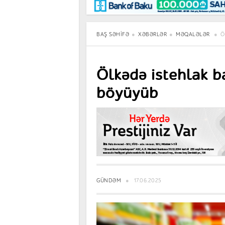
Maraqlı
BancoTV
Müsahibə
BAŞ SƏHIFƏ
XƏBƏRLƏR
MƏQALƏLƏR
Ö
Ölkədə istehlak 
böyüyüb
GÜNDƏM
17.06.2025