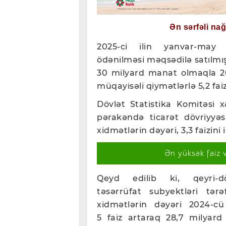
Ən sərfəli na
2025-ci ilin yanvar-may ay
ödənilməsi məqsədilə satılmış
30 milyard manat olmaqla 20
müqayisəli qiymətlərlə 5,2 faiz
Dövlət Statistika Komitəsi x
pərakəndə ticarət dövriyyəsi,
xidmətlərin dəyəri, 3,3 faizini 
Ən yüksək faiz 
Qeyd edilib ki, qeyri-d
təsərrüfat subyektləri tərə
xidmətlərin dəyəri 2024-cü
5 faiz artaraq 28,7 milyar