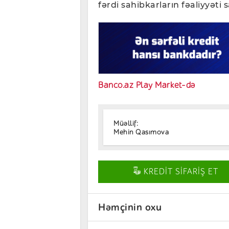
fərdi sahibkarların fəaliyyəti
Banco.az Play Market-də
Müəllif:
Mehin Qasımova
KREDİT SİFARİŞ ET
Həmçinin oxu