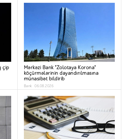
q çip
Mərkəzi Bank "Zolotaya Korona"
köçürmələrinin dayandırılmasına
münasibət bildirib
Bank
06.08.2026