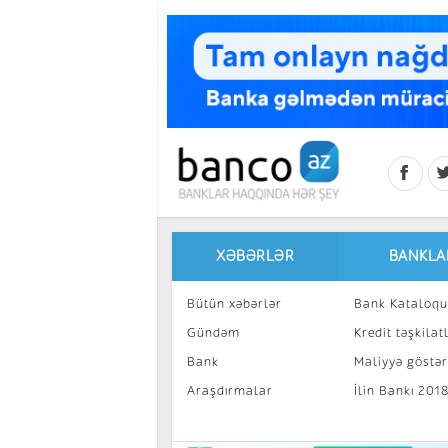
Skip to main content
XƏBƏRLƏR
BANKLA
Bütün xəbərlər
Bank Kataloqu
Gündəm
Kredit təşkilatl
Bank
Maliyyə göstəri
Araşdırmalar
İlin Bankı 201
İnvestisiya