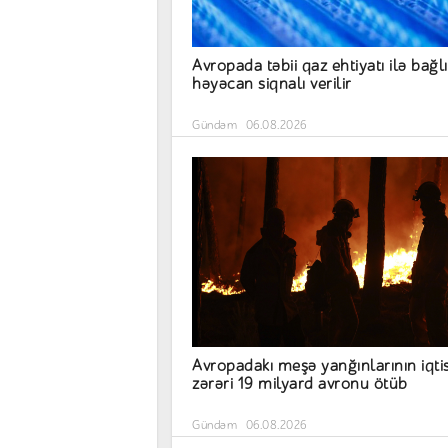
Avropada təbii qaz ehtiyatı ilə bağlı
həyəcan siqnalı verilir
Gündəm
06.08.2026
Avropadakı meşə yanğınlarının iqti
zərəri 19 milyard avronu ötüb
Gündəm
06.08.2026