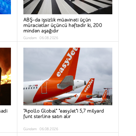
ABŞ-da işsizlik müavinəti üçün
müraciətlər üçüncü həftədir ki, 200
mindən aşağıdır
Gündəm
06.08.2026
sadi
"Apollo Global" "easyJet"i 5,7 milyard
funt sterlinə satın alır
Gündəm
06.08.2026