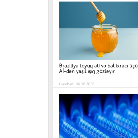
Braziliya toyuq əti və bal ixracı üç
Aİ-dən yaşıl işıq gözləyir
Gündəm
06.08.2026