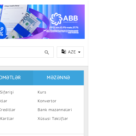
AZE
IDMƏTLƏR
MƏZƏNNƏ
Sifarişi
Kurs
tlər
Konvertor
reditlər
Bank məzənnələri
 Kartlar
Xüsusi Təkliflər
a