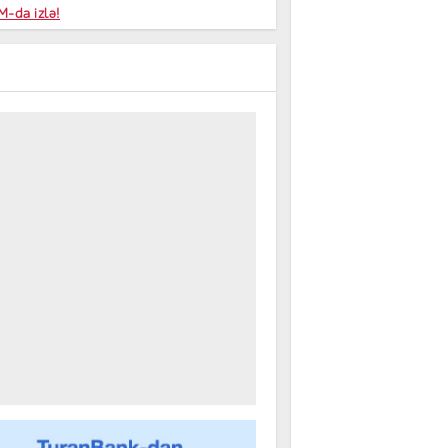
niyalar
-da izlə!
farişi
m