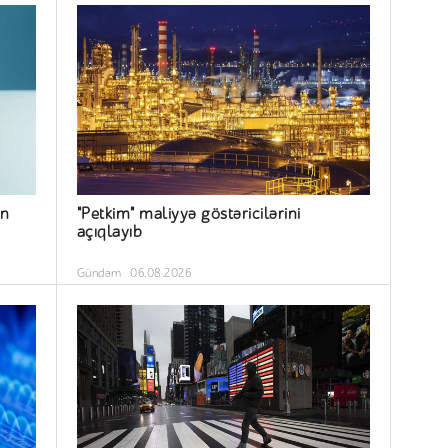
ün
"Petkim" maliyyə göstəricilərini
açıqlayıb
Gündəm
06.08.2026