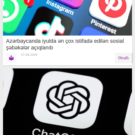
Azərbaycanda iyulda ən çox istifadə edilən sosial
şəbəkələr açıqlanıb
07.08.2026
Ətraflı