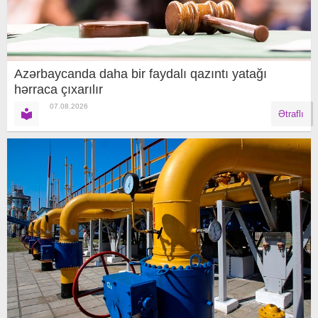
Azərbaycanda daha bir faydalı qazıntı yatağı
hərraca çıxarılır
07.08.2026
Ətraflı