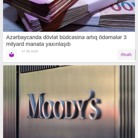
Azərbaycanda dövlət büdcəsinə artıq ödəmələr 3
milyard manata yaxınlaşıb
07.08.2026
Ətraflı