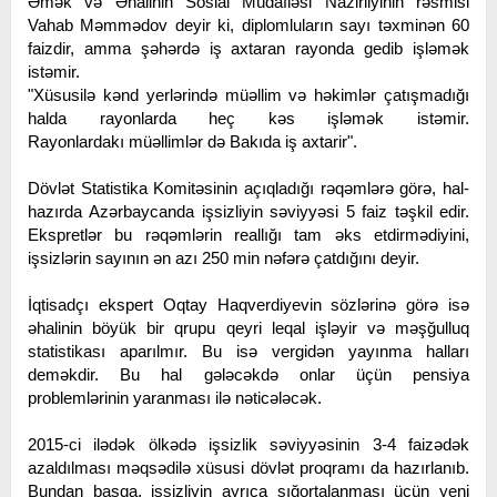
Əmək və Əhalinin Sosial Müdafiəsi Nazirliyinin rəsmisi
Vahab Məmmədov deyir ki, diplomluların sayı təxminən 60
faizdir, amma şəhərdə iş axtaran rayonda gedib işləmək
istəmir.
"Xüsusilə kənd yerlərində müəllim və həkimlər çatışmadığı
halda rayonlarda heç kəs işləmək istəmir.
Rayonlardakı müəllimlər də Bakıda iş axtarir".
Dövlət Statistika Komitəsinin açıqladığı rəqəmlərə görə, hal-
hazırda Azərbaycanda işsizliyin səviyyəsi 5 faiz təşkil edir.
Ekspretlər bu rəqəmlərin reallığı tam əks etdirmədiyini,
işsizlərin sayının ən azı 250 min nəfərə çatdığını deyir.
İqtisadçı ekspert Oqtay Haqverdiyevin sözlərinə görə isə
əhalinin böyük bir qrupu qeyri leqal işləyir və məşğulluq
statistikası aparılmır. Bu isə vergidən yayınma halları
deməkdir. Bu hal gələcəkdə onlar üçün pensiya
problemlərinin yaranması ilə nəticələcək.
2015-ci ilədək ölkədə işsizlik səviyyəsinin 3-4 faizədək
azaldılması məqsədilə xüsusi dövlət proqramı da hazırlanıb.
Bundan başqa, işsizliyin ayrıca sığortalanması üçün yeni