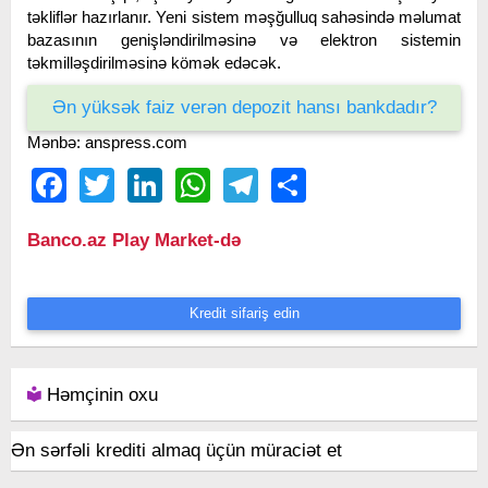
təkliflər hazırlanır. Yeni sistem məşğulluq sahəsində məlumat
bazasının genişləndirilməsinə və elektron sistemin
təkmilləşdirilməsinə kömək edəcək.
Ən yüksək faiz verən depozit hansı bankdadır?
Mənbə: anspress.com
Facebook
Twitter
LinkedIn
WhatsApp
Telegram
Share
Banco.az Play Market-də
Kredit sifariş edin
Həmçinin oxu
Ən sərfəli krediti almaq üçün müraciət et