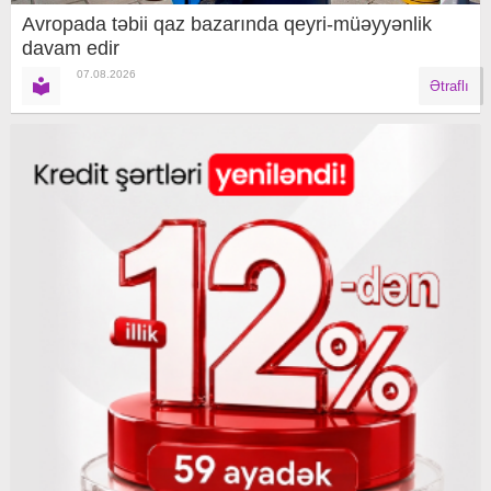
Avropada təbii qaz bazarında qeyri-müəyyənlik
davam edir
07.08.2026
Ətraflı