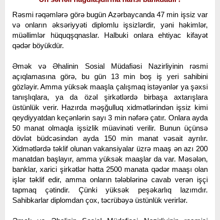
Rəsmi rəqəmlərə görə bugün Azərbaycanda 47 min işsiz var
və onların əksəriyyəti diplomlu işsizlərdir, yəni həkimlər,
müəllimlər hüquqşqnaslar. Halbuki onlara ehtiyac kifayət
qədər böyükdür.
Əmək və Əhalinin Sosial Müdafiəsi Nazirliyinin rəsmi
açıqlamasına görə, bu gün 13 min boş iş yeri sahibini
gözləyir. Amma yüksək maaşla çalışmaq istəyənlər ya şəxsi
tanışlıqlara, ya da özəl şirkətlərdə birbaşa axtarışlara
üstünlük verir. Hazırda məşğulluq xidmətlərindən işsiz kimi
qeydiyyatdan keçənlərin sayı 3 min nəfərə çatır. Onlara ayda
50 manat olmaqla işsizlik müavinəti verilir. Bunun üçünsə
dövlət büdcəsindən ayda 150 min manat vəsait ayrılır.
Xidmətlərdə təklif olunan vakansiyalar üzrə maaş ən azı 200
manatdan başlayır, amma yüksək maaşlar da var. Məsələn,
banklar, xarici şirkətlər hətta 2500 manata qədər maaşı olan
işlər təklif edir, amma onların tələblərinə cavab verən işçi
tapmaq çətindir. Çünki yüksək peşəkarlıq lazımdır.
Sahibkarlar diplomdan çox, təcrübəyə üstünlük verirlər.