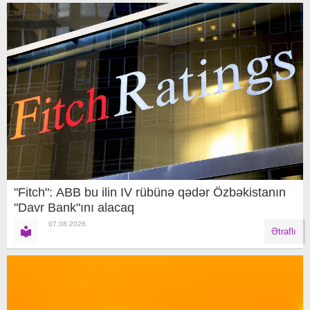
"Fitch": ABB bu ilin IV rübünə qədər Özbəkistanın
"Davr Bank"ını alacaq
07.08.2026
Ətraflı