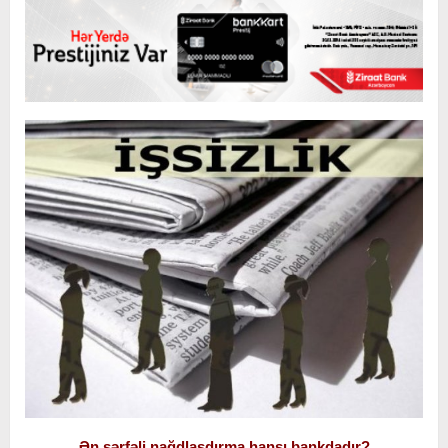
Ən sərfəli nağdlaşdırma hansı bankdadır?