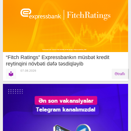
“Fitch Ratings” Expressbankın müsbət kredit
reytinqini növbəti dəfə təsdiqləyib
07.08.2026
Ətraflı