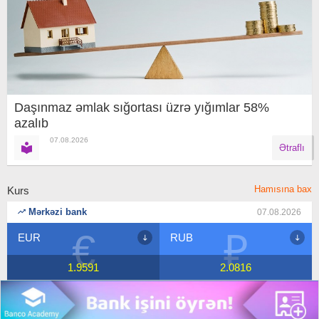
Daşınmaz əmlak sığortası üzrə yığımlar 58%
azalıb
07.08.2026
Ətraflı
Hamısına bax
Kurs
Mərkəzi bank
07.08.2026
€
₽
RUB
USD
1.9591
2.0816