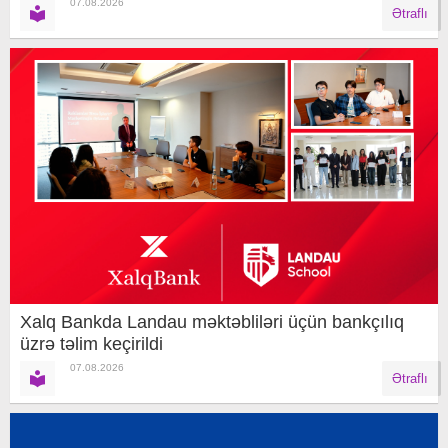
07.08.2026
Ətraflı
Xalq Bankda Landau məktəbliləri üçün bankçılıq
üzrə təlim keçirildi
07.08.2026
Ətraflı