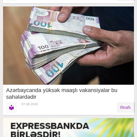
Azərbaycanda yüksək maaşlı vakansiyalar bu
sahələrdədir
07.08.2026
Ətraflı