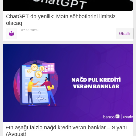
ChatGPT-də yenilik: Mətn söhbətlərini limitsiz
olacaq
07.08.2026
Ətraflı
Ən aşağı faizlə nağd kredit verən banklar – Siyahı
(Avqust)