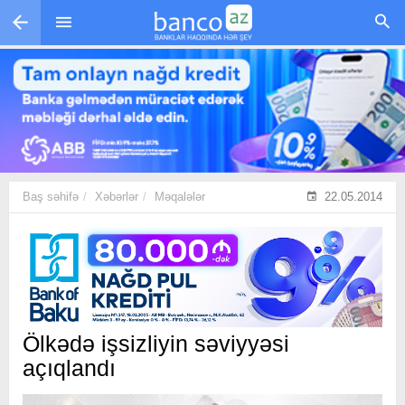
Skip to main content
Baş səhifə
Xəbərlər
Məqalələr
22.05.2014
Ölkədə işsizliyin səviyyəsi
açıqlandı