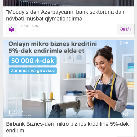
"Moody’s"dən Azərbaycanın bank sektoruna dair
növbəti müsbət qiymətləndirmə
07.08.2026
Ətraflı
Birbank Biznes-dən mikro biznes kreditinə 5%-dək
endirim