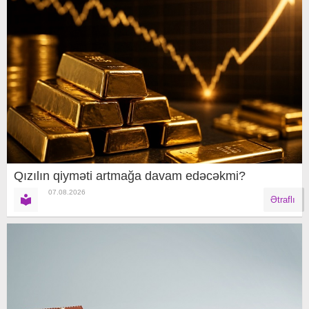
Qızılın qiyməti artmağa davam edəcəkmi?
07.08.2026
Ətraflı