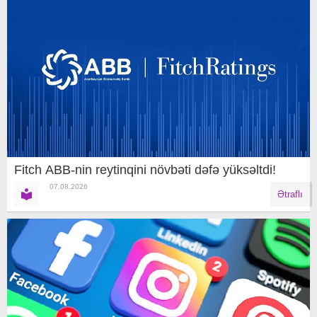
Fitch ABB-nin reytinqini növbəti dəfə yüksəltdi!
07.08.2026
Ətraflı