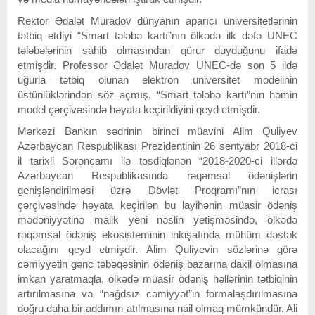
Rektor Ədalət Muradov dünyanın aparıcı universitetlərinin
tətbiq etdiyi “Smart tələbə kartı”nın ölkədə ilk dəfə UNEC
tələbələrinin sahib olmasından qürur duyduğunu ifadə
etmişdir. Professor Ədalət Muradov UNEC-də son 5 ildə
uğurla tətbiq olunan elektron universitet modelinin
üstünlüklərindən söz açmış, “Smart tələbə kartı”nın həmin
model çərçivəsində həyata keçirildiyini qeyd etmişdir.
Mərkəzi Bankın sədrinin birinci müavini Alim Quliyev
Azərbaycan Respublikası Prezidentinin 26 sentyabr 2018-ci
il tarixli Sərəncamı ilə təsdiqlənən “2018-2020-ci illərdə
Azərbaycan Respublikasında rəqəmsal ödənişlərin
genişləndirilməsi üzrə Dövlət Proqramı”nın icrası
çərçivəsində həyata keçirilən bu layihənin müasir ödəniş
mədəniyyətinə malik yeni nəslin yetişməsində, ölkədə
rəqəmsal ödəniş ekosisteminin inkişafında mühüm dəstək
olacağını qeyd etmişdir. Alim Quliyevin sözlərinə görə
cəmiyyətin gənc təbəqəsinin ödəniş bazarına daxil olmasına
imkan yaratmaqla, ölkədə müasir ödəniş həllərinin tətbiqinin
artırılmasına və “nağdsız cəmiyyət”in formalaşdırılmasına
doğru daha bir addımın atılmasına nail olmaq mümkündür. Ali