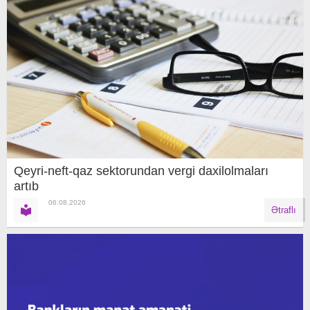
Qeyri-neft-qaz sektorundan vergi daxilolmaları
artıb
06.08.2026
Ətraflı