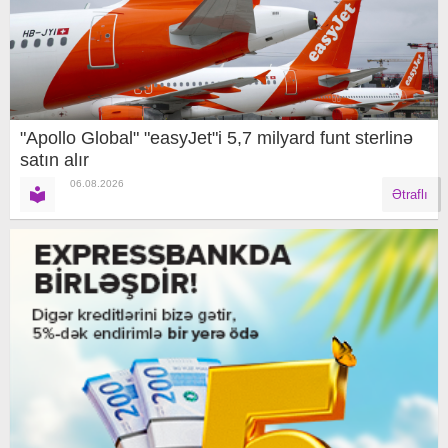
"Apollo Global" "easyJet"i 5,7 milyard funt sterlinə
satın alır
06.08.2026
Ətraflı