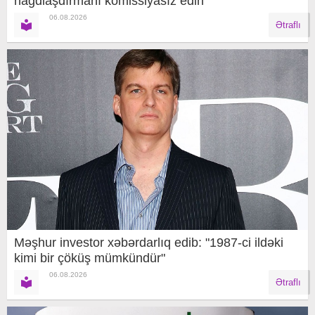
nağdlaşdırmanı komissiyasız edin
06.08.2026
Ətraflı
Məşhur investor xəbərdarlıq edib: "1987-ci ildəki
kimi bir çöküş mümkündür"
06.08.2026
Ətraflı