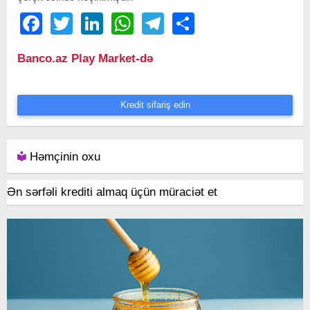
Facebook
Twitter
LinkedIn
WhatsApp
Telegram
Share
Banco.az Play Market-də
Kredit sifariş edin
Həmçinin oxu
Ən sərfəli krediti almaq üçün müraciət et