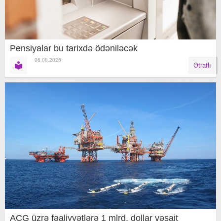
Pensiyalar bu tarixdə ödəniləcək
06.08.2026
Ətraflı
AÇG üzrə fəaliyyətlərə 1 mlrd. dollar vəsait