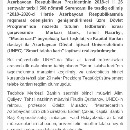
Azərbaycan Respublikası Prezidentinin 2018-ci il 26
sentyabr tarixli 508 nömrəli Sərəncamı ilə təsdiq edilmiş
“2018–2020-ci illərdə Azərbaycan Respublikasında
rəqəmsal ödənişlərin genişləndirilməsi üzrə Dövlət
Proqramı”nda nəzərdə tutulan tədbirlərin icrası
çərçivəsində Mərkəzi Bank, Təhsil Nazirliyi,
“Mastercard” beynəlxalq kart təşkilatı və Kapital Bankın
dəstəyi ilə Azərbaycan Dövlət İqtisad Universitetində
(UNEC) “Smart tələbə kartı” layihəsi reallaşdırılmışdır.
Bu münasibətlə UNEC-də ölkə ali təhsil müəssisələri
arasında ilk dəfə olaraq tətbiq olunan “Smart tələbə kartı”nın
təqdimolunma mərasimi keçirilmiş və universitetin birinci
kursunda təhsil alan 20 nəfər Prezident Təqaüdçüsünə smart
tələbə kartları təqdim olunmuşdur.
Tədbirdə Mərkəzi Bankın sədrinin birinci müavini Alim
Quliyev, Təhsil nazirinin müavini Firudin Qurbanov, UNEC-in
rektoru, professor Ədalət Muradov, “Mastercard”ın
Azərbaycan üzrə ölkə direktoru Erdem Çakar, Kapital Bankın
Baş Korporativ satış inzibatçısı Fərid Hidayətzadə, ali təhsil
müəssisələrinin rəhbərləri, universitetin müəllim-tələbə heyəti
və media nümayəndələri iştirak etmişdir.