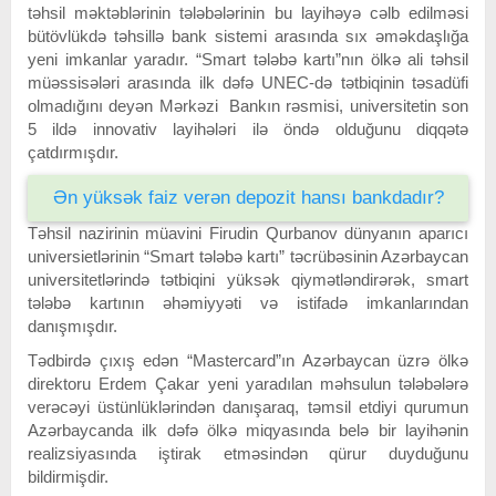
təhsil məktəblərinin tələbələrinin bu layihəyə cəlb edilməsi
bütövlükdə təhsillə bank sistemi arasında sıx əməkdaşlığa
yeni imkanlar yaradır. “Smart tələbə kartı”nın ölkə ali təhsil
müəssisələri arasında ilk dəfə UNEC-də tətbiqinin təsadüfi
olmadığını deyən Mərkəzi Bankın rəsmisi, universitetin son
5 ildə innovativ layihələri ilə öndə olduğunu diqqətə
çatdırmışdır.
Ən yüksək faiz verən depozit hansı bankdadır?
Təhsil nazirinin müavini Firudin Qurbanov dünyanın aparıcı
universietlərinin “Smart tələbə kartı” təcrübəsinin Azərbaycan
universitetlərində tətbiqini yüksək qiymətləndirərək, smart
tələbə kartının əhəmiyyəti və istifadə imkanlarından
danışmışdır.
Tədbirdə çıxış edən “Mastercard”ın Azərbaycan üzrə ölkə
direktoru Erdem Çakar yeni yaradılan məhsulun tələbələrə
verəcəyi üstünlüklərindən danışaraq, təmsil etdiyi qurumun
Azərbaycanda ilk dəfə ölkə miqyasında belə bir layihənin
realizsiyasında iştirak etməsindən qürur duyduğunu
bildirmişdir.