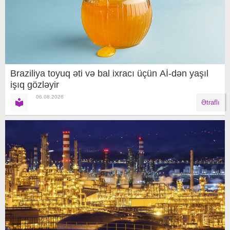
Braziliya toyuq əti və bal ixracı üçün Aİ-dən yaşıl
işıq gözləyir
06.08.2026
Ətraflı