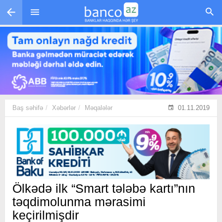
Skip to main content
Baş səhifə
Xəbərlər
Məqalələr
01.11.2019
Ölkədə ilk “Smart tələbə kartı”nın
təqdimolunma mərasimi
keçirilmişdir