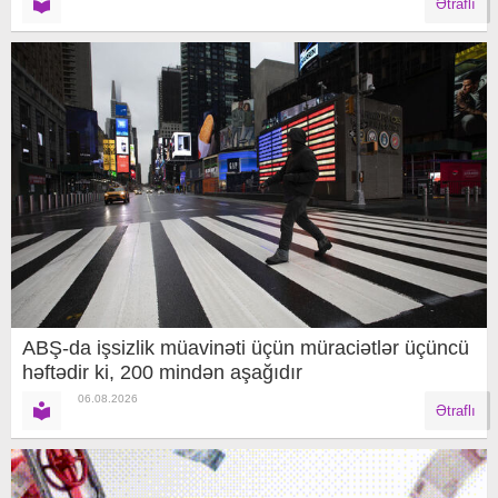
Ətraflı
ABŞ-da işsizlik müavinəti üçün müraciətlər üçüncü
həftədir ki, 200 mindən aşağıdır
06.08.2026
Ətraflı