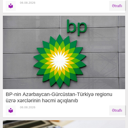
06.08.2026
Ətraflı
BP-nin Azərbaycan-Gürcüstan-Türkiyə regionu
üzrə xərclərinin həcmi açıqlanıb
06.08.2026
Ətraflı