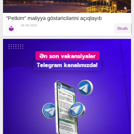
"Petkim" maliyyə göstəricilərini açıqlayıb
06.08.2026
Ətraflı