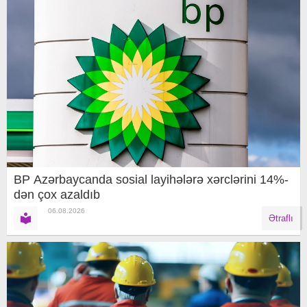
BP Azərbaycanda sosial layihələrə xərclərini 14%-
dən çox azaldıb
06.08.2026
Ətraflı