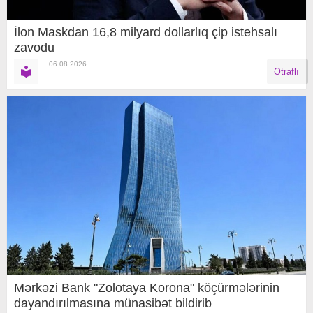
İlon Maskdan 16,8 milyard dollarlıq çip istehsalı
zavodu
06.08.2026
Ətraflı
Mərkəzi Bank "Zolotaya Korona" köçürmələrinin
dayandırılmasına münasibət bildirib