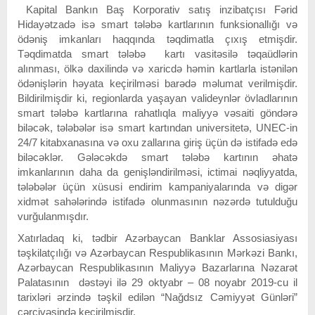
Kapital Bankın Baş Korporativ satış inzibatçısı Fərid
Hidayətzadə isə smart tələbə kartlarının funksionallığı və
ödəniş imkanları haqqında təqdimatla çıxış etmişdir.
Təqdimatda smart tələbə kartı vasitəsilə təqaüdlərin
alınması, ölkə daxilində və xaricdə həmin kartlarla istənilən
ödənişlərin həyata keçirilməsi barədə məlumat verilmişdir.
Bildirilmişdir ki, regionlarda yaşayan valideynlər övladlarının
smart tələbə kartlarına rahatlıqla maliyyə vəsaiti göndərə
biləcək, tələbələr isə smart kartından universitetə, UNEC-in
24/7 kitabxanasına və oxu zallarına giriş üçün də istifadə edə
biləcəklər. Gələcəkdə smart tələbə kartının əhatə
imkanlarının daha da genişləndirilməsi, ictimai nəqliyyatda,
tələbələr üçün xüsusi endirim kampaniyalarında və digər
xidmət sahələrində istifadə olunmasının nəzərdə tutulduğu
vurğulanmışdır.
Xatırladaq ki, tədbir Azərbaycan Banklar Assosiasiyası
təşkilatçılığı və Azərbaycan Respublikasının Mərkəzi Bankı,
Azərbaycan Respublikasının Maliyyə Bazarlarına Nəzarət
Palatasının dəstəyi ilə 29 oktyabr – 08 noyabr 2019-cu il
tarixləri ərzində təşkil edilən “Nağdsız Cəmiyyət Günləri”
çərçivəsində keçirilmişdir.