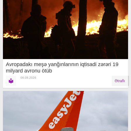
Avropadakı meşə yanğınlarının iqtisadi zərəri 19
milyard avronu ötüb
06.08.2026
Ətraflı