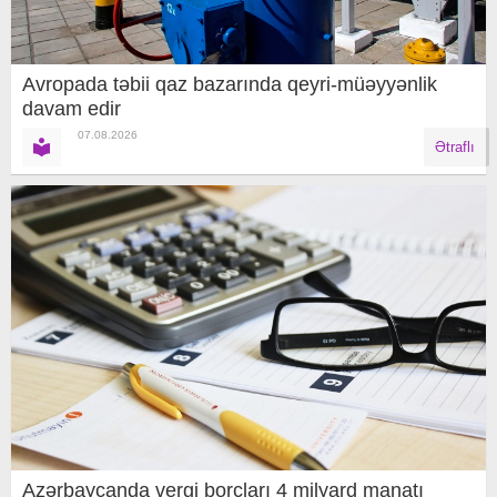
Avropada təbii qaz bazarında qeyri-müəyyənlik
davam edir
07.08.2026
Ətraflı
Azərbaycanda vergi borcları 4 milyard manatı