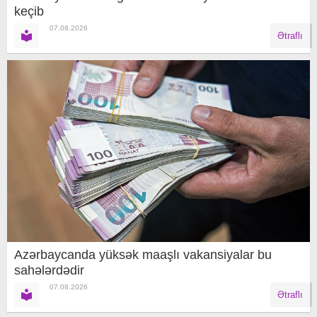
keçib
07.08.2026
Ətraflı
Azərbaycanda yüksək maaşlı vakansiyalar bu
sahələrdədir
07.08.2026
Ətraflı