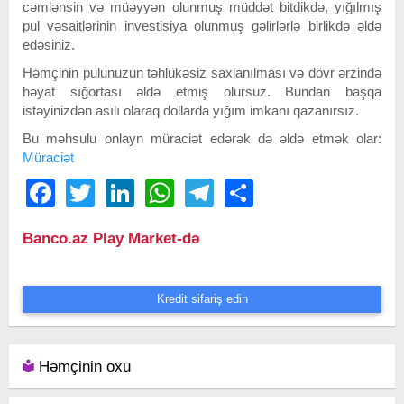
cəmlənsin və müəyyən olunmuş müddət bitdikdə, yığılmış
pul vəsaitlərinin investisiya olunmuş gəlirlərlə birlikdə əldə
edəsiniz.
Həmçinin pulunuzun təhlükəsiz saxlanılması və dövr ərzində
həyat sığortası əldə etmiş olursuz. Bundan başqa
istəyinizdən asılı olaraq dollarda yığım imkanı qazanırsız.
Bu məhsulu onlayn müraciət edərək də əldə etmək olar:
Müraciət
Facebook
Twitter
LinkedIn
WhatsApp
Telegram
Share
Banco.az Play Market-də
Kredit sifariş edin
Həmçinin oxu