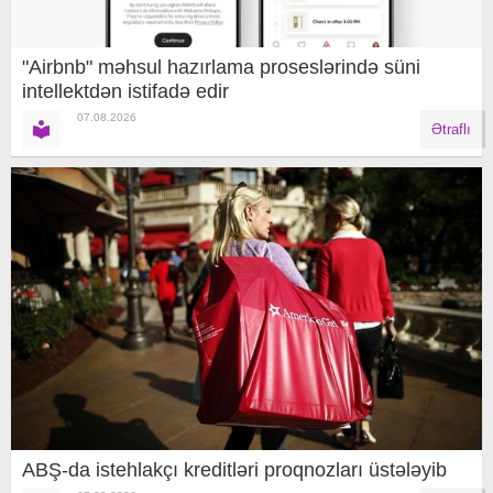
"Airbnb" məhsul hazırlama proseslərində süni
intellektdən istifadə edir
07.08.2026
Ətraflı
ABŞ-da istehlakçı kreditləri proqnozları üstələyib