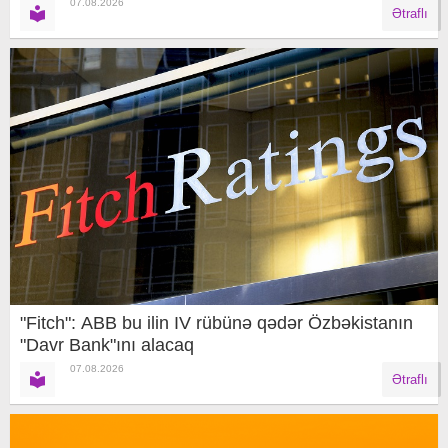
07.08.2026
Ətraflı
"Fitch": ABB bu ilin IV rübünə qədər Özbəkistanın
"Davr Bank"ını alacaq
07.08.2026
Ətraflı