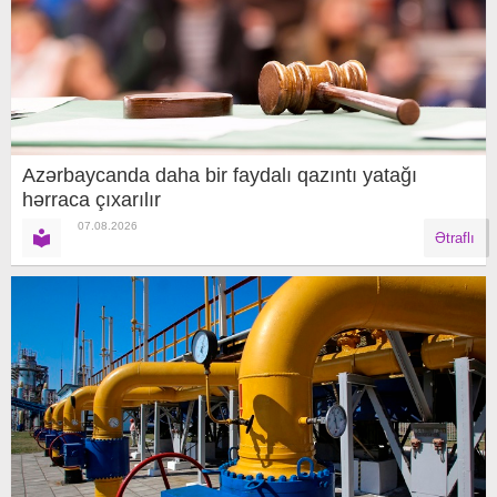
Azərbaycanda daha bir faydalı qazıntı yatağı
hərraca çıxarılır
07.08.2026
Ətraflı