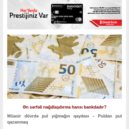
Ən sərfəli nağdlaşdırma hansı bankdadır?
Müasir dövrdə pul yığmağın qaydası – Puldan pul
qazanmaq