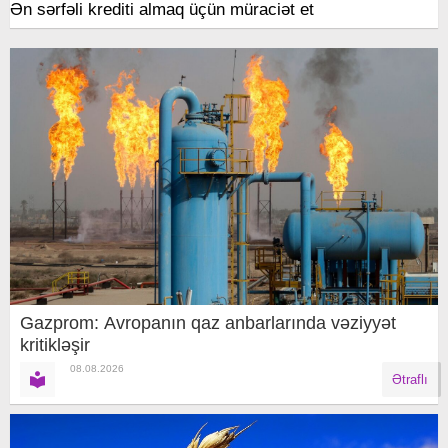
Ən sərfəli krediti almaq üçün müraciət et
Gazprom: Avropanın qaz anbarlarında vəziyyət
kritikləşir
08.08.2026
Ətraflı