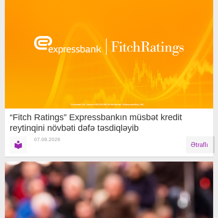
“Fitch Ratings” Expressbankın müsbət kredit
reytinqini növbəti dəfə təsdiqləyib
07.08.2026
Ətraflı