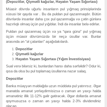
(Depozitlər, Qiymətli kağızlar, Həyatın Yaşam Sığortası)
Müasir dövrdə uğurlu insanların pul yığmaq prinsiplərində
xüsusi bir qayda var . Bu da puldan pul qazanmaqdır. Bütün
dövrlərdə insanlar daha çox pul qazanmağa və çətin günlərə
hazırlıqlı olmaq üçün pul yığıblar. İndi də insanlar belə edirlər.
Puldan pul qazanmaq üçün və ya “qara günə” pul yığmaq
üçün müasir dövrümüzdə bir neçə üsullar var. Bunlar
arasında ən “əl çatanları” aşağıdakılardı.
Depozitlər
Qiymətli kağızlar
Həyatın Yaşam Sığortası (Yığım İnvestisiyası)
Sual verə bilərsiz ki, bunlardan hansı daha sərfəlidir? Odur ki,
qısa da olsa bu pul toplamaq üsullarına nəzər salaq.
Depozitlər
Banka müəyyən məbləğdə uzun müddətə pul yatırırsız. Əgər
manatda əmanət yerləşdirmisizsə o zaman ən yaxşı halda
əmanətiniz illik 11-12% gəlir gətirəcək. Əgər dollarda əmanət
qoymusuzsa o zaman ən yaxşı halda 2-3% dividendiniz
olacaq.