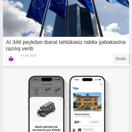
Aİ 348 peykdən ibarət təhlükəsiz rabitə şəbəkəsinə
razılıq verib
07.08.2026
Ətraflı