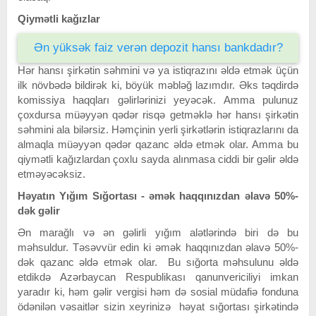
Qiymətli kağızlar
Ən yüksək faiz verən depozit hansı bankdadır?
Hər hansı şirkətin səhmini və ya istiqrazını əldə etmək üçün
ilk növbədə bildirək ki, böyük məbləğ lazımdır. Əks təqdirdə
komissiya haqqları gəlirlərinizi yeyəcək. Amma pulunuz
çoxdursa müəyyən qədər risqə getməklə hər hansı şirkətin
səhmini ala bilərsiz. Həmçinin yerli şirkətlərin istiqrazlarını da
almaqla müəyyən qədər qazanc əldə etmək olar. Amma bu
qiymətli kağızlardan çoxlu sayda alınmasa ciddi bir gəlir əldə
etməyəcəksiz.
Həyatın Yığım Sığortası - əmək haqqınızdan əlavə 50%-
dək gəlir
Ən marağlı və ən gəlirli yığım alətlərində biri də bu
məhsuldur. Təsəvvür edin ki əmək haqqınızdan əlavə 50%-
dək qazanc əldə etmək olar. Bu sığorta məhsulunu əldə
etdikdə Azərbaycan Respublikası qanunvericiliyi imkan
yaradır ki, həm gəlir vergisi həm də sosial müdafiə fonduna
ödənilən vəsaitlər sizin xeyrinizə həyat sığortası şirkətində