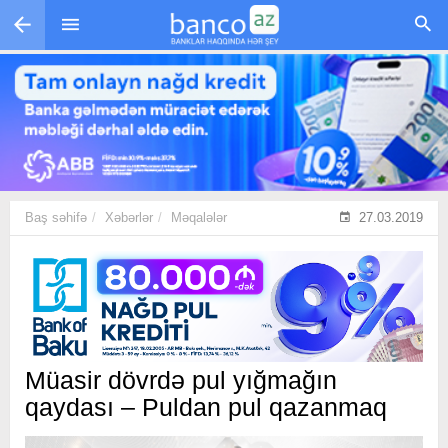
Skip to main content
Baş səhifə
Xəbərlər
Məqalələr
27.03.2019
Müasir dövrdə pul yığmağın
qaydası – Puldan pul qazanmaq