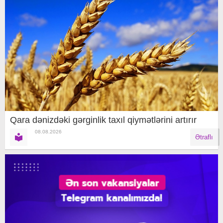
Qara dənizdəki gərginlik taxıl qiymətlərini artırır
08.08.2026
Ətraflı