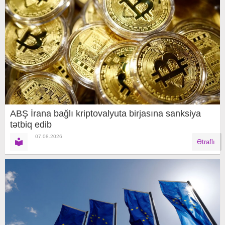
ABŞ İrana bağlı kriptovalyuta birjasına sanksiya
tətbiq edib
07.08.2026
Ətraflı