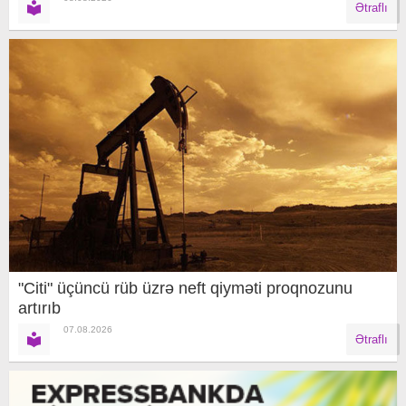
Ətraflı
"Citi" üçüncü rüb üzrə neft qiyməti proqnozunu
artırıb
07.08.2026
Ətraflı