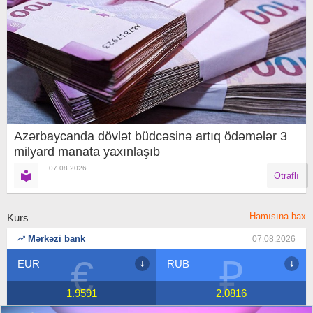
Azərbaycanda dövlət büdcəsinə artıq ödəmələr 3
milyard manata yaxınlaşıb
07.08.2026
Ətraflı
Hamısına bax
Kurs
Mərkəzi bank
07.08.2026
₽
$
RUB
USD
2.0816
1.7