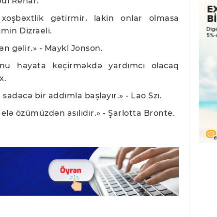
Jül Renar.
oşbəxtlik gətirmir, lakin onlar olmasa
min Dizraeli.
ən gəlir.» - Maykl Jonson.
 onu həyata keçirməkdə yardımcı olacaq
x.
 sadəcə bir addımla başlayır.» - Lao Szı.
 elə özümüzdən asılıdır.» - Şarlotta Bronte.