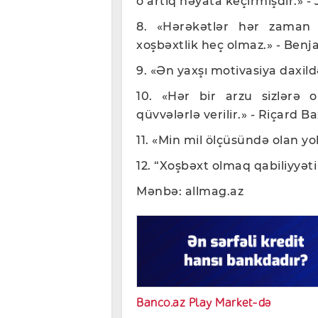
o artıq həyata keçirmişdir.» - 
8. «Hərəkətlər hər zaman x
xoşbəxtlik heç olmaz.» - Benja
9. «Ən yaxşı motivasiya daxild
10. «Hər bir arzu sizlərə
qüvvələrlə verilir.» - Riçard Ba
11. «Min mil ölçüsündə olan yol
12. “Xoşbəxt olmaq qabiliyyəti
Mənbə: allmag.az
Banco.az Play Market-də