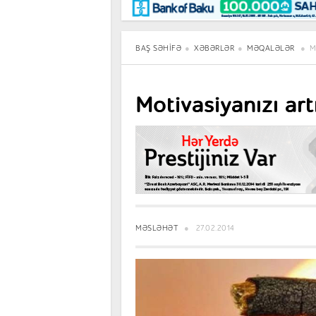
Maraqlı
BancoTV
Müsahibə
BAŞ SƏHIFƏ
XƏBƏRLƏR
MƏQALƏLƏR
M
Motivasiyanızı art
MƏSLƏHƏT
27.02.2014