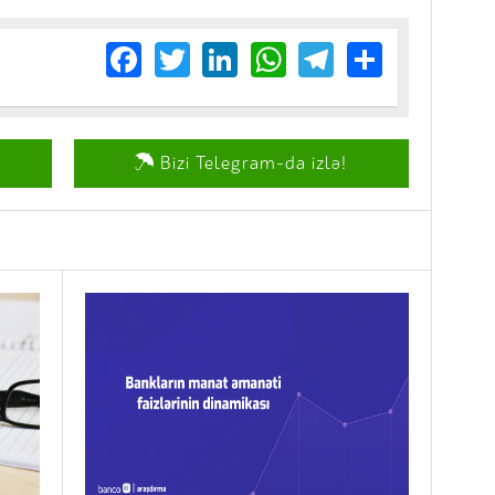
Facebook
Twitter
LinkedIn
WhatsApp
Telegram
Share
Bizi Telegram-da izlə!