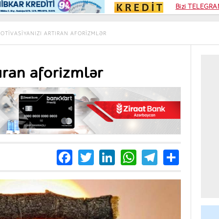
Kampa
Bizi TELEGRAM
Kart si
OTIVASIYANIZI ARTIRAN AFORIZMLƏR
ıran aforizmlər
Facebook
Twitter
LinkedIn
WhatsApp
Telegra
Share