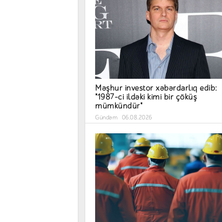
Məşhur investor xəbərdarlıq edib:
"1987-ci ildəki kimi bir çöküş
mümkündür"
Gündəm
06.08.2026