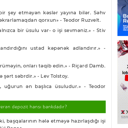
bir şey etməyən kəslər yayına bilər. Səhv
əkrarlamaqdan qorxun» - Teodor Ruzvelt.
lnızca bir üsulu var- o işi sevməniz.» - Stiv
landırdığını ustad kəpənək adlandırır.» -
ürüməyin, onları təqib edin.» - Riçard Damb.
 şərt səbrdir.» - Lev Tolstoy.
r, uğurun ən başlıca üsuludur.» - Teodor
verən depozit hansı bankdadır?
ki, başqalarının hələ etməyə hazırlaşdığı işi