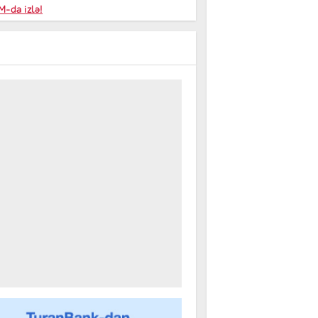
niyalar
-da izlə!
farişi
m