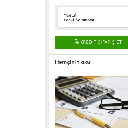
Müəllif:
Könül Soltanova
KREDİT SİFARİŞ ET
Həmçinin oxu