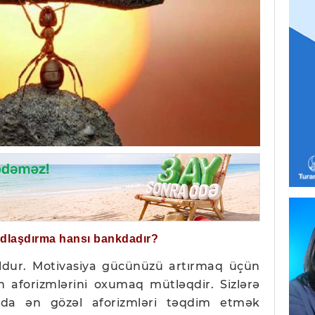
ğdlaşdırma hansı bankdadır?
ldur. Motivasiya gücünüzü artırmaq üçün
n aforizmlərini oxumaq mütləqdir. Sizlərə
nda ən gözəl aforizmləri təqdim etmək