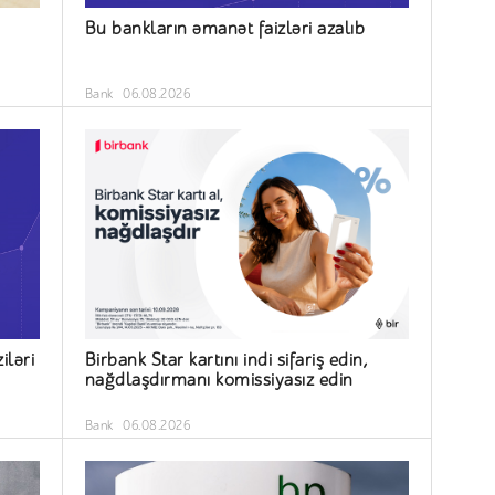
Bu bankların əmanət faizləri azalıb
Bank
06.08.2026
iləri
Birbank Star kartını indi sifariş edin,
nağdlaşdırmanı komissiyasız edin
Bank
06.08.2026