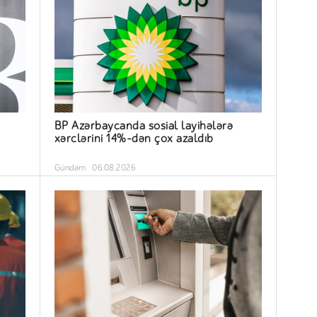
BP Azərbaycanda sosial layihələrə
xərclərini 14%-dən çox azaldıb
Gündəm
06.08.2026