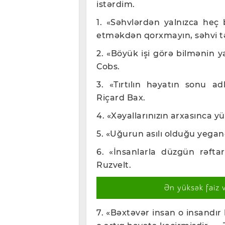
istərdim.
1. «Səhvlərdən yalnızca heç 
etməkdən qorxmayın, səhvi t
2. «Böyük işi görə bilmənin ya
Cobs.
3. «Tırtılın həyatın sonu ad
Riçard Bax.
4. «Xəyallarınızın arxasınca y
5. «Uğurun asılı olduğu yeganə
6. «İnsanlarla düzgün rəfta
Ruzvelt.
Ən yüksək faiz 
7. «Bəxtəvər insan o insandır 