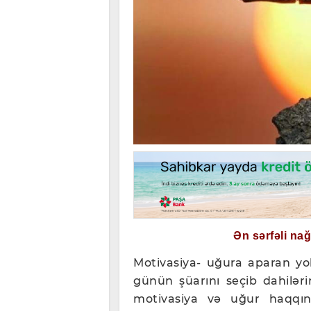
Ən sərfəli na
Motivasiya- uğura aparan yo
günün şüarını seçib dahiləri
motivasiya və uğur haqqı