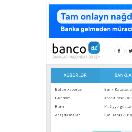
Skip to main content
XƏBƏRLƏR
BANKLA
Bütün xəbərlər
Bank Kataloqu
Gündəm
Kredit təşkilatl
Bank
Maliyyə göstəri
Araşdırmalar
İlin Bankı 201
İnvestisiya