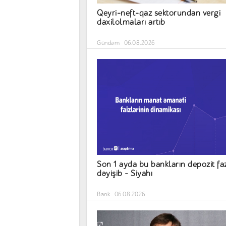
Qeyri-neft-qaz sektorundan vergi
daxilolmaları artıb
Gündəm
06.08.2026
Son 1 ayda bu bankların depozit faz
dəyişib – Siyahı
Bank
06.08.2026