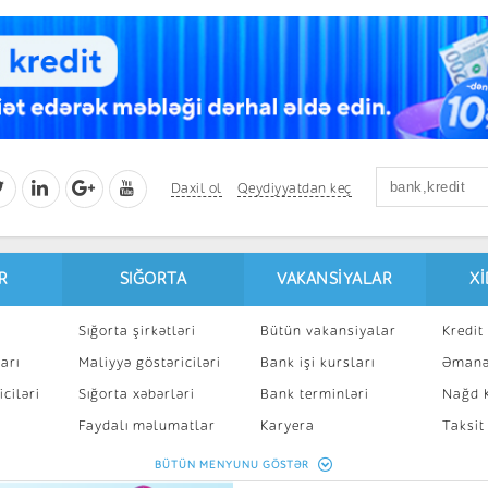
Daxil ol
Qeydiyyatdan keç
R
SIĞORTA
VAKANSIYALAR
X
Sığorta şirkətləri
Bütün vakansiyalar
Kredit 
arı
Maliyyə göstəriciləri
Bank işi kursları
Əmanə
ciləri
Sığorta xəbərləri
Bank terminləri
Nağd K
8
Faydalı məlumatlar
Karyera
Taksit
Sığorta kalkulyatoru
Peşakar inkişaf
İpotek
BÜTÜN MENYUNU GÖSTƏR