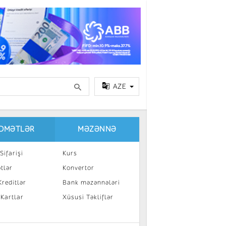
AZE
IDMƏTLƏR
MƏZƏNNƏ
Sifarişi
Kurs
tlər
Konvertor
reditlər
Bank məzənnələri
 Kartlar
Xüsusi Təkliflər
a