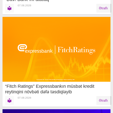
07.08.2026
Ətraflı
“Fitch Ratings” Expressbankın müsbət kredit
reytinqini növbəti dəfə təsdiqləyib
07.08.2026
Ətraflı