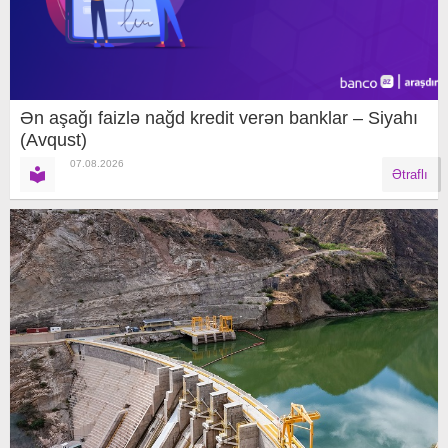
Ən aşağı faizlə nağd kredit verən banklar – Siyahı
(Avqust)
07.08.2026
Ətraflı