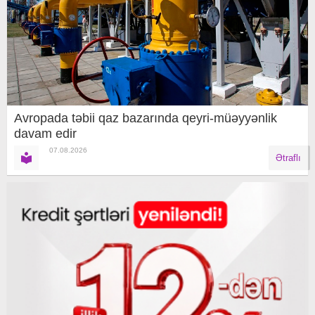
Avropada təbii qaz bazarında qeyri-müəyyənlik
davam edir
07.08.2026
Ətraflı