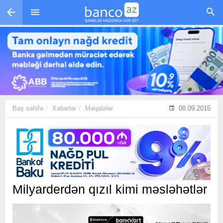
Skip to main content
Baş səhifə
Xəbərlər
Məqalələr
08.09.2015
Milyarderdən qızıl kimi məsləhətlər