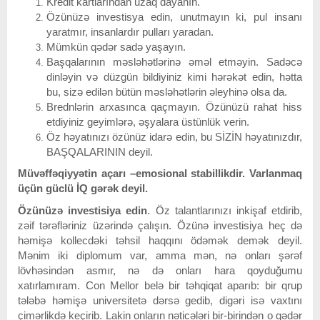
Kredit kartlarından uzaq dayanın.
Özünüzə investisya edin, unutmayın ki, pul insanı
yaratmır, insanlardır pulları yaradan.
Mümkün qədər sadə yaşayın.
Başqalarının məsləhətlərinə əməl etməyin. Sadəcə
dinləyin və düzgün bildiyiniz kimi hərəkət edin, hətta
bu, sizə edilən bütün məsləhətlərin əleyhinə olsa da.
Brednlərin arxasınca qaçmayın. Özünüzü rahat hiss
etdiyiniz geyimlərə, əşyalara üstünlük verin.
Öz həyatınızı özünüz idarə edin, bu SİZİN həyatınızdır,
BAŞQALARININ deyil.
Müvəffəqiyyətin açarı –emosional stabillikdir. Varlanmaq
üçün güclü İQ gərək deyil.
Özünüzə investisiya edin
. Öz talantlarınızı inkişaf etdirib,
zəif tərəfləriniz üzərində çalışın. Özünə investisiya heç də
həmişə kollecdəki təhsil haqqını ödəmək demək deyil.
Mənim iki diplomum var, amma mən, nə onları şərəf
lövhəsindən asmır, nə də onları hara qoyduğumu
xatırlamıram. Con Mellor belə bir təhqiqat aparıb: bir qrup
tələbə həmişə universitetə dərsə gedib, digəri isə vaxtını
çimərlikdə keçirib. Lakin onların nəticələri bir-birindən o qədər