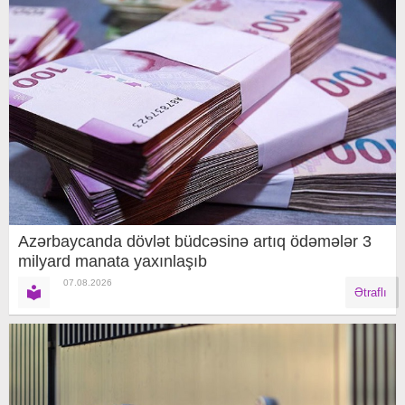
Azərbaycanda dövlət büdcəsinə artıq ödəmələr 3
milyard manata yaxınlaşıb
07.08.2026
Ətraflı