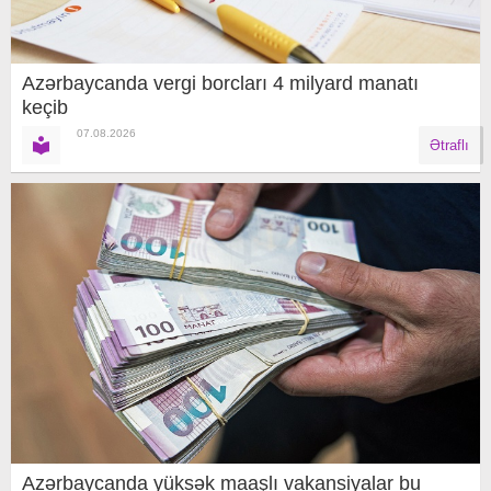
Azərbaycanda vergi borcları 4 milyard manatı
keçib
07.08.2026
Ətraflı
Azərbaycanda yüksək maaşlı vakansiyalar bu