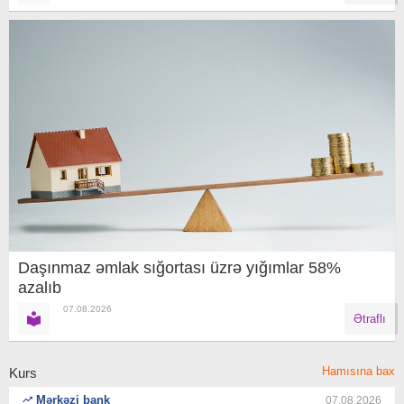
Daşınmaz əmlak sığortası üzrə yığımlar 58%
azalıb
07.08.2026
Ətraflı
Hamısına bax
Kurs
Mərkəzi bank
07.08.2026