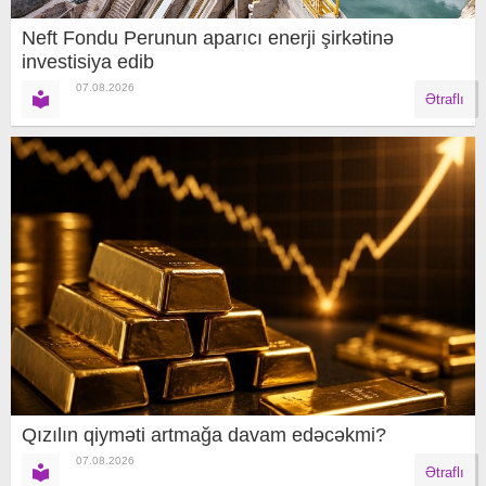
Neft Fondu Perunun aparıcı enerji şirkətinə
investisiya edib
07.08.2026
Ətraflı
Qızılın qiyməti artmağa davam edəcəkmi?
07.08.2026
Ətraflı