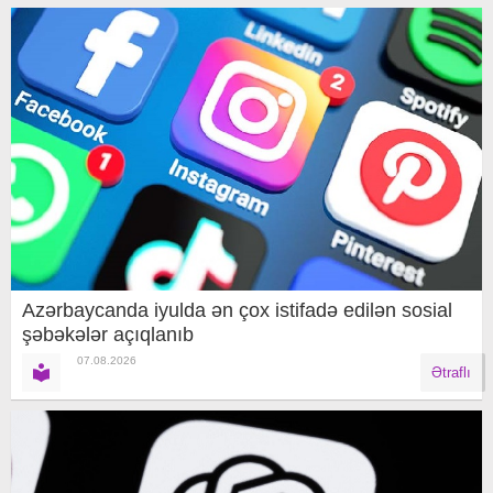
Azərbaycanda iyulda ən çox istifadə edilən sosial
şəbəkələr açıqlanıb
07.08.2026
Ətraflı