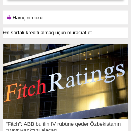
Həmçinin oxu
Ən sərfəli krediti almaq üçün müraciət et
"Fitch": ABB bu ilin IV rübünə qədər Özbəkistanın
"Davr Bank"ını alacaq