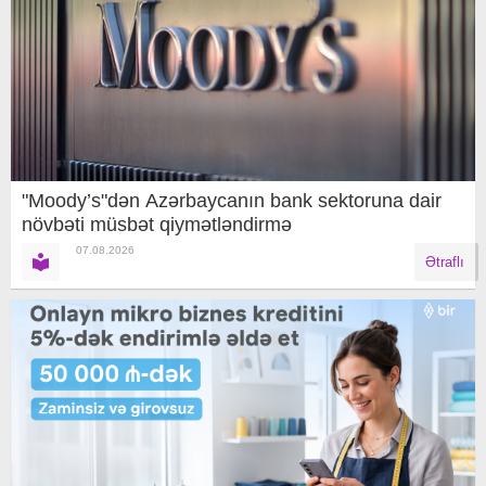
"Moody’s"dən Azərbaycanın bank sektoruna dair
növbəti müsbət qiymətləndirmə
07.08.2026
Ətraflı