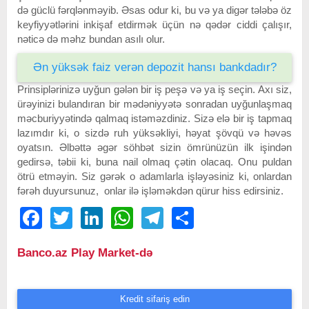
də güclü fərqlənməyib. Əsas odur ki, bu və ya digər tələbə öz
keyfiyyətlərini inkişaf etdirmək üçün nə qədər ciddi çalışır,
nəticə də məhz bundan asılı olur.
Ən yüksək faiz verən depozit hansı bankdadır?
Prinsiplərinizə uyğun gələn bir iş peşə və ya iş seçin. Axı siz,
ürəyinizi bulandıran bir mədəniyyətə sonradan uyğunlaşmaq
məcburiyyətində qalmaq istəməzdiniz. Sizə elə bir iş tapmaq
lazımdır ki, o sizdə ruh yüksəkliyi, həyat şövqü və həvəs
oyatsın. Əlbəttə əgər söhbət sizin ömrünüzün ilk işindən
gedirsə, təbii ki, buna nail olmaq çətin olacaq. Onu puldan
ötrü etməyin. Siz gərək o adamlarla işləyəsiniz ki, onlardan
fərəh duyursunuz, onlar ilə işləməkdən qürur hiss edirsiniz.
Facebook
Twitter
LinkedIn
WhatsApp
Telegram
Share
Banco.az Play Market-də
Kredit sifariş edin