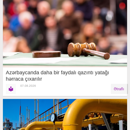
Azərbaycanda daha bir faydalı qazıntı yatağı
hərraca çıxarılır
07.08.2026
Ətraflı