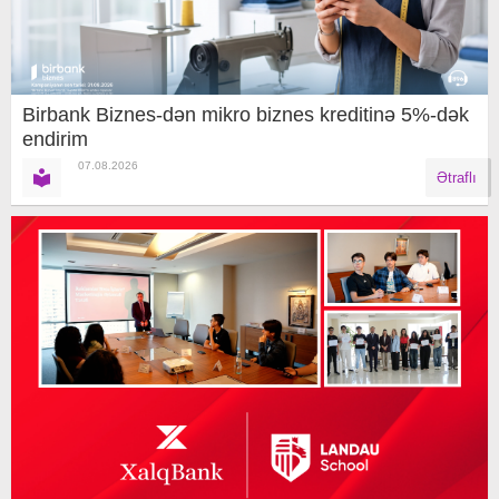
Birbank Biznes-dən mikro biznes kreditinə 5%-dək
endirim
07.08.2026
Ətraflı