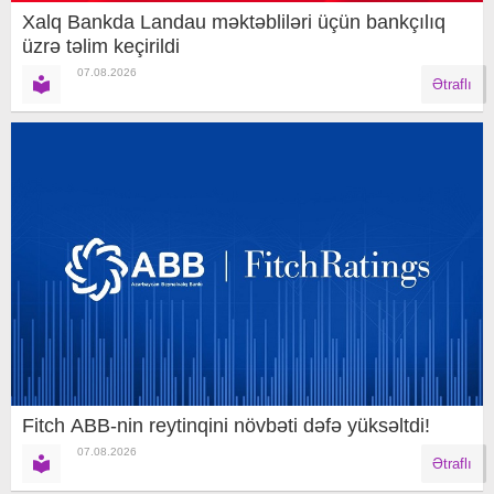
Xalq Bankda Landau məktəbliləri üçün bankçılıq
üzrə təlim keçirildi
07.08.2026
Ətraflı
Fitch ABB-nin reytinqini növbəti dəfə yüksəltdi!
07.08.2026
Ətraflı