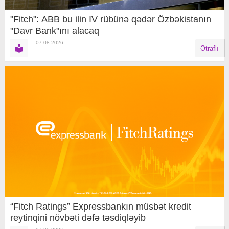
"Fitch": ABB bu ilin IV rübünə qədər Özbəkistanın
"Davr Bank"ını alacaq
07.08.2026
Ətraflı
“Fitch Ratings” Expressbankın müsbət kredit
reytinqini növbəti dəfə təsdiqləyib