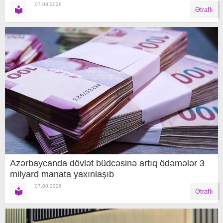
07.08.2026
Ətraflı
Azərbaycanda dövlət büdcəsinə artıq ödəmələr 3
milyard manata yaxınlaşıb
07.08.2026
Ətraflı