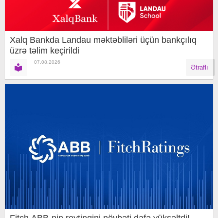
Xalq Bankda Landau məktəbliləri üçün bankçılıq
üzrə təlim keçirildi
07.08.2026
Ətraflı
Fitch ABB-nin reytinqini növbəti dəfə yüksəltdi!