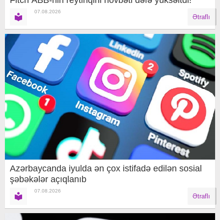
07.08.2026
Ətraflı
Azərbaycanda iyulda ən çox istifadə edilən sosial
şəbəkələr açıqlanıb
07.08.2026
Ətraflı