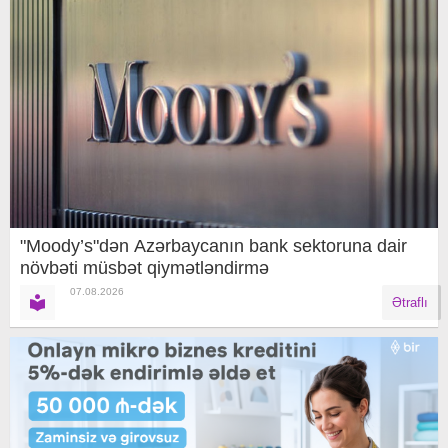
"Moody’s"dən Azərbaycanın bank sektoruna dair
növbəti müsbət qiymətləndirmə
07.08.2026
Ətraflı