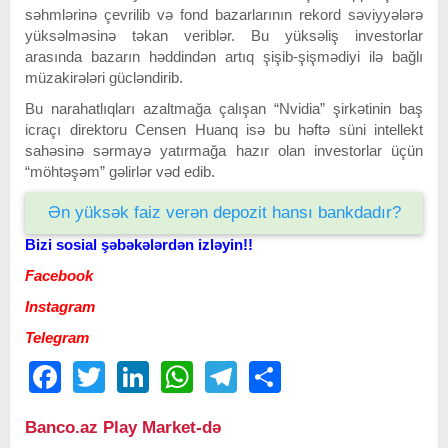
səhmlərinə çevrilib və fond bazarlarının rekord səviyyələrə
yüksəlməsinə təkan veriblər. Bu yüksəliş investorlar
arasında bazarın həddindən artıq şişib-şişmədiyi ilə bağlı
müzakirələri gücləndirib.
Bu narahatlıqları azaltmağa çalışan “Nvidia” şirkətinin baş
icraçı direktoru Censen Huanq isə bu həftə süni intellekt
sahəsinə sərmayə yatırmağa hazır olan investorlar üçün
“möhtəşəm” gəlirlər vəd edib.
Ən yüksək faiz verən depozit hansı bankdadır?
Bizi sosial şəbəkələrdən izləyin!!
Facebook
Instagram
Telegram
Facebook
Twitter
LinkedIn
WhatsApp
Telegram
Share
Banco.az Play Market-də