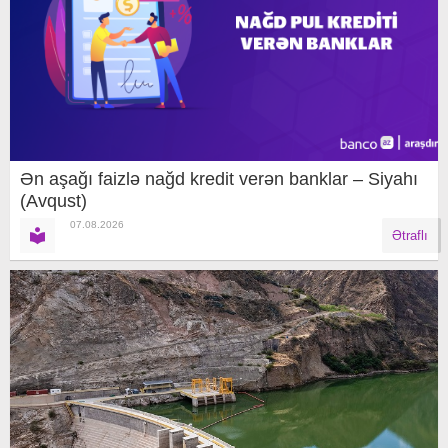
Ən aşağı faizlə nağd kredit verən banklar – Siyahı
(Avqust)
07.08.2026
Ətraflı