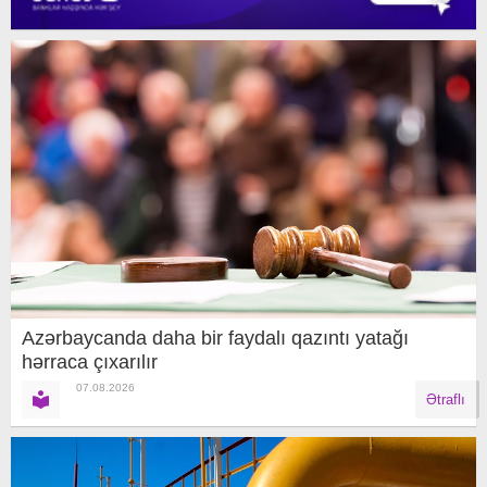
Azərbaycanda daha bir faydalı qazıntı yatağı
hərraca çıxarılır
07.08.2026
Ətraflı