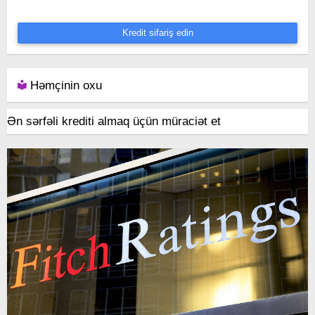
Kredit sifariş edin
Həmçinin oxu
Ən sərfəli krediti almaq üçün müraciət et