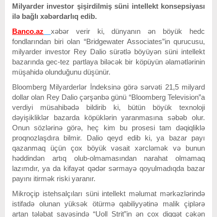
Milyarder investor şişirdilmiş süni intellekt konsepsiyası
ilə bağlı xəbərdarlıq edib.
Banco.az
xəbər verir ki, dünyanın ən böyük hedc
fondlarından biri olan “Bridgewater Associates”in qurucusu,
milyarder investor Rey Dalio sürətlə böyüyən süni intellekt
bazarında gec-tez partlaya biləcək bir köpüyün əlamətlərinin
müşahidə olunduğunu düşünür.
Bloomberg Milyarderlər İndeksinə görə sərvəti 21,5 milyard
dollar olan Rey Dalio çərşənbə günü “Bloomberg Television”a
verdiyi müsahibədə bildirib ki, bütün böyük texnoloji
dəyişikliklər bazarda köpüklərin yaranmasına səbəb olur.
Onun sözlərinə görə, heç kim bu prosesi tam dəqiqliklə
proqnozlaşdıra bilmir. Dalio qeyd edib ki, ya bazar payı
qazanmaq üçün çox böyük vəsait xərcləmək və bunun
həddindən artıq olub-olmamasından narahat olmamaq
lazımdır, ya da kifayət qədər sərmayə qoyulmadıqda bazar
payını itirmək riski yaranır.
Mikroçip istehsalçıları süni intellekt məlumat mərkəzlərində
istifadə olunan yüksək ötürmə qabiliyyətinə malik çiplərə
artan tələbat sayəsində “Uoll Strit”in ən çox diqqət çəkən