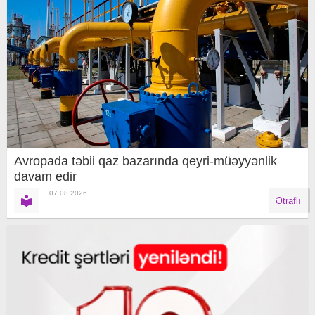
Avropada təbii qaz bazarında qeyri-müəyyənlik
davam edir
07.08.2026
Ətraflı