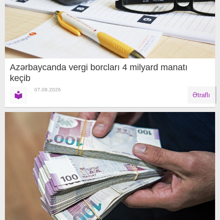
Azərbaycanda vergi borcları 4 milyard manatı
keçib
07.08.2026
Ətraflı