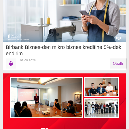
Birbank Biznes-dən mikro biznes kreditinə 5%-dək
endirim
07.08.2026
Ətraflı