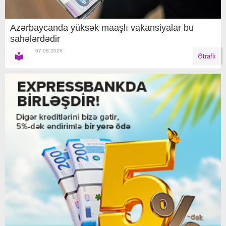
Azərbaycanda yüksək maaşlı vakansiyalar bu
sahələrdədir
07.08.2026
Ətraflı