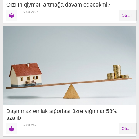
Qızılın qiyməti artmağa davam edəcəkmi?
07.08.2026
Ətraflı
Daşınmaz əmlak sığortası üzrə yığımlar 58%
azalıb
07.08.2026
Ətraflı