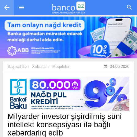
Skip to main content
Baş səhifə
Xəbərlər
Məqalələr
04.06.2026
Milyarder investor şişirdilmiş süni
intellekt konsepsiyası ilə bağlı
xəbərdarlıq edib