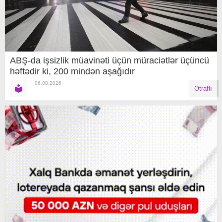
ABŞ-da işsizlik müavinəti üçün müraciətlər üçüncü
həftədir ki, 200 mindən aşağıdır
06.08.2026
Ətraflı