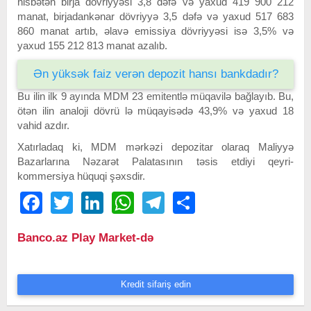
nisbətən birja dövriyyəsi 3,8 dəfə və yaxud 419 900 212
manat, birjadankənar dövriyyə 3,5 dəfə və yaxud 517 683
860 manat artıb, əlavə emissiya dövriyyəsi isə 3,5% və
yaxud 155 212 813 manat azalıb.
Ən yüksək faiz verən depozit hansı bankdadır?
Bu ilin ilk 9 ayında MDM 23 emitentlə müqavilə bağlayıb. Bu,
ötən ilin analoji dövrü lə müqayisədə 43,9% və yaxud 18
vahid azdır.
Xatırladaq ki, MDM mərkəzi depozitar olaraq Maliyyə
Bazarlarına Nəzarət Palatasının təsis etdiyi qeyri-
kommersiya hüquqi şəxsdir.
Facebook
Twitter
LinkedIn
WhatsApp
Telegram
Share
Banco.az Play Market-də
Kredit sifariş edin