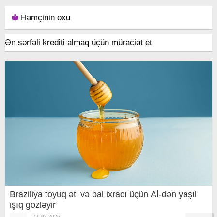
Həmçinin oxu
Ən sərfəli krediti almaq üçün müraciət et
Braziliya toyuq əti və bal ixracı üçün Aİ-dən yaşıl
işıq gözləyir
06.08.2026