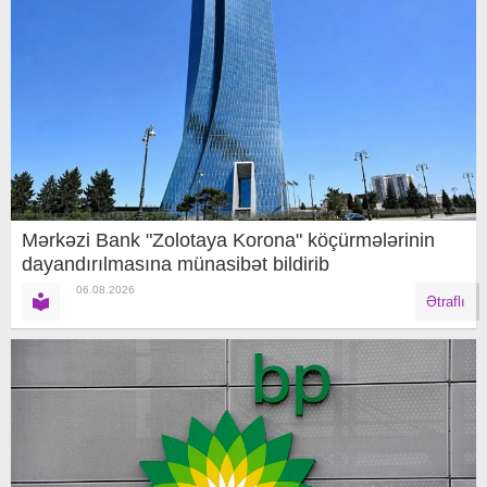
Mərkəzi Bank "Zolotaya Korona" köçürmələrinin
dayandırılmasına münasibət bildirib
06.08.2026
Ətraflı