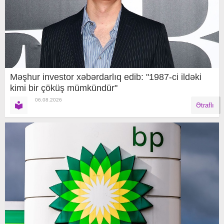
Məşhur investor xəbərdarlıq edib: "1987-ci ildəki
kimi bir çöküş mümkündür"
06.08.2026
Ətraflı