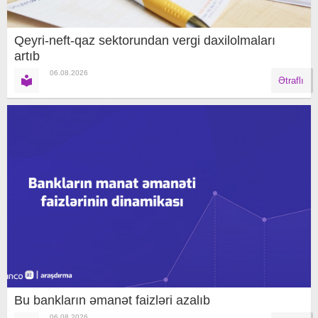
Qeyri-neft-qaz sektorundan vergi daxilolmaları
artıb
06.08.2026
Ətraflı
Bu bankların əmanət faizləri azalıb
06.08.2026