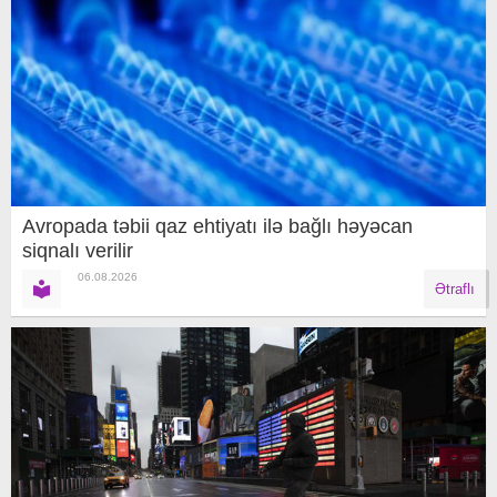
Avropada təbii qaz ehtiyatı ilə bağlı həyəcan
siqnalı verilir
06.08.2026
Ətraflı