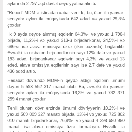
aylarında 2 797 əqd dövlət qeydiyyatına alınıb.
“Report” MDM-ə istinadən xəbər verir ki, bu, ötən ilin yanvar-
sentyabr ayları ilə müqayisədə 642 ədəd və yaxud 29,8%
çoxdur.
İlk 9 ayda qeydə alınmış əqdlərin 64,3%-i və yaxud 1 798-i
birjada, 11,2%-i və yaxud 313-ü birjadankənar, 24,5%-i və
686-sı isə əlavə emissiya üzrə (ilkin bazarda) bağlanılıb.
Əvvəlki ilə nisbətən birja əqdlərinin sayı 12% dəfə və yaxud
193 ədəd, birjadankənar əqdlərin sayı 4,3% və yaxud 13
ədəd, əlavə emissiya əqdlərinin sayı isə 2,7 dəfə və yaxud
436 ədəd artıb.
Hesabat dövründə MDM-in qeydə aldığı əqdlərin ümumi
dəyəri 5 593 552 317 manat olub. Bu, əvvəlki ilin yanvar-
sentyabr ayları ilə müqayisədə 16,3% və yaxud 782 371
259,4 manat çoxdur.
Təhlil olunan dövr ərzində ümumi dövriyyənin 10,2%-i və
yaxud 569 009 327 manatı birjada, 13%-i və yaxud 725 862
010 manatı birjadankənar, 76,8%-i və yaxud 4 298 680 980
manatı isə əlavə emissiya üzrə formalaşıb. Əvvəlki ilə