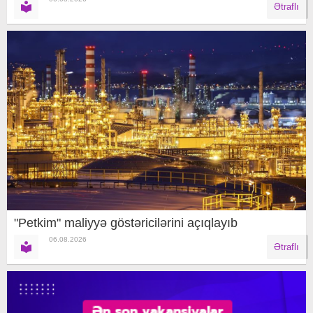
Ətraflı
"Petkim" maliyyə göstəricilərini açıqlayıb
06.08.2026
Ətraflı