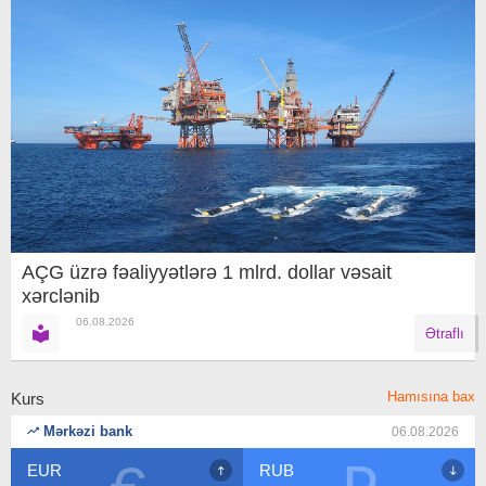
AÇG üzrə fəaliyyətlərə 1 mlrd. dollar vəsait
xərclənib
06.08.2026
Ətraflı
Hamısına bax
Kurs
Mərkəzi bank
06.08.2026
RUB
USD