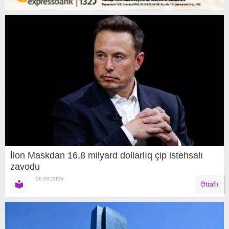
İlon Maskdan 16,8 milyard dollarlıq çip istehsalı
zavodu
06.08.2026
Ətraflı