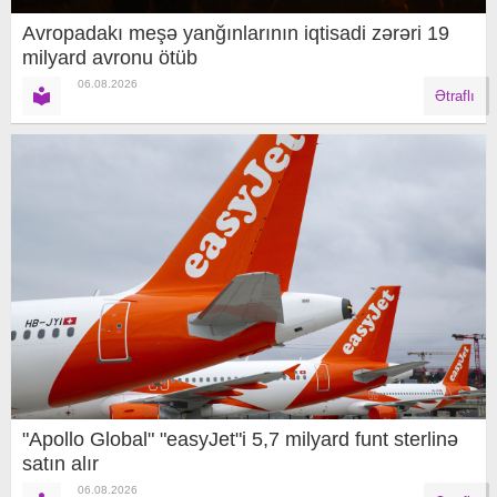
Avropadakı meşə yanğınlarının iqtisadi zərəri 19
milyard avronu ötüb
06.08.2026
Ətraflı
"Apollo Global" "easyJet"i 5,7 milyard funt sterlinə
satın alır
06.08.2026