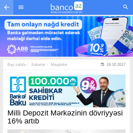
Skip to main content
Baş səhifə
Xəbərlər
Məqalələr
19.10.2017
Milli Depozit Mərkəzinin dövriyyəsi
16% artıb