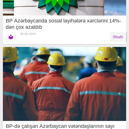
BP Azərbaycanda sosial layihələrə xərclərini 14%-
dən çox azaldıb
06.08.2026
Ətraflı
BP-də çalışan Azərbaycan vətəndaşlarının sayı