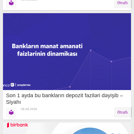
Ətraflı
Son 1 ayda bu bankların depozit faziləri dəyişib –
Siyahı
06.08.2026
Ətraflı