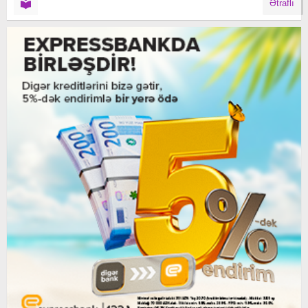
Ətraflı