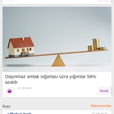
Daşınmaz əmlak sığortası üzrə yığımlar 58%
azalıb
07.08.2026
Ətraflı
Hamısına bax
Kurs
Mərkəzi bank