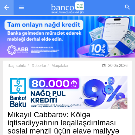
Skip to main content
Baş səhifə
Xəbərlər
Məqalələr
20.05.2026
Mikayıl Cabbarov: Kölgə
iqtisadiyyatının leqallaşdırılması
sosial mənzil üçün əlavə maliyyə