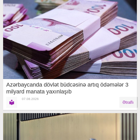
Azərbaycanda dövlət büdcəsinə artıq ödəmələr 3
milyard manata yaxınlaşıb
07.08.2026
Ətraflı