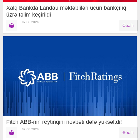
Xalq Bankda Landau məktəbliləri üçün bankçılıq
üzrə təlim keçirildi
07.08.2026
Ətraflı
Fitch ABB-nin reytinqini növbəti dəfə yüksəltdi!
07.08.2026
Ətraflı