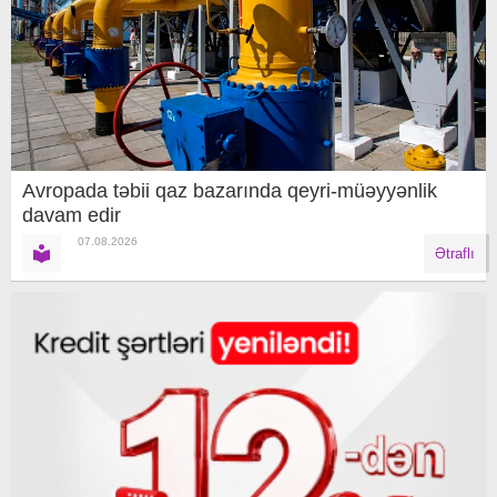
Avropada təbii qaz bazarında qeyri-müəyyənlik
davam edir
07.08.2026
Ətraflı