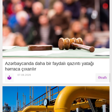
Azərbaycanda daha bir faydalı qazıntı yatağı
hərraca çıxarılır
07.08.2026
Ətraflı