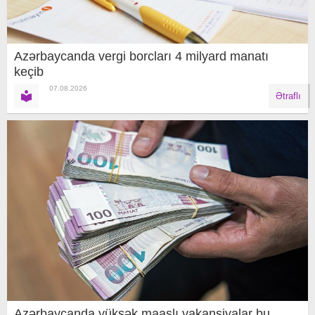
Azərbaycanda vergi borcları 4 milyard manatı
keçib
07.08.2026
Ətraflı
Azərbaycanda yüksək maaşlı vakansiyalar bu