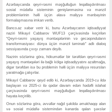
Azərbaycanda qeyri-rəsmi məşğulluğun leqallaşdırılması
sosial müdafiə sisteminin genişlənməsinə və mənzil
problemlərinin həlli üçün əlavə maliyyə mənbəyinin
formalaşmasına imkan verib.
Banco.az xəbər verir ki, bunu Azərbaycanın iqtisadiyyat
naziri Mikayıl Cabbarov WUF13 çərçivəsində keçirilən
“Qeyri-rəsmi yaşayış məntəqələrinin və gecəqonduların
transformasiyası: dünya üçün mənzil təminatı” adlı dialoq
sessiyasında çıxışı zamanı deyib.
Nazirin sözlərinə görə, hökumətlər bir tərəfdən qeyri-rəsmi
yaşayış məntəqələri ilə bağlı kölgə iqtisadiyyatını azaltmağa,
digər tərəfdən isə bu problemin həlli üçün maliyyə resursları
yaratmağa çalışırlar.
Mikayıl Cabbarov qeyd edib ki, Azərbaycanda 2019-cu ildə
başlayan və 2025-ci ilə qədər davam edən hədəfli islahat
çərçivəsində qeyri-rəsmi məşğulluğun leqallaşdırılması
həyata keçirilib.
Onun sözlərinə görə, əvvəllər nağd şəkildə əməkhaqqı alan
və sosial müdafiə sistemindən kənarda qalan şəxslər