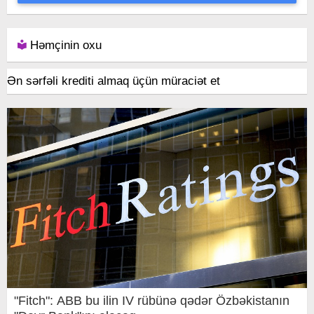
Həmçinin oxu
Ən sərfəli krediti almaq üçün müraciət et
"Fitch": ABB bu ilin IV rübünə qədər Özbəkistanın