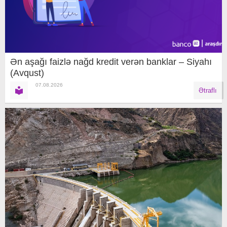
Ən aşağı faizlə nağd kredit verən banklar – Siyahı
(Avqust)
07.08.2026
Ətraflı