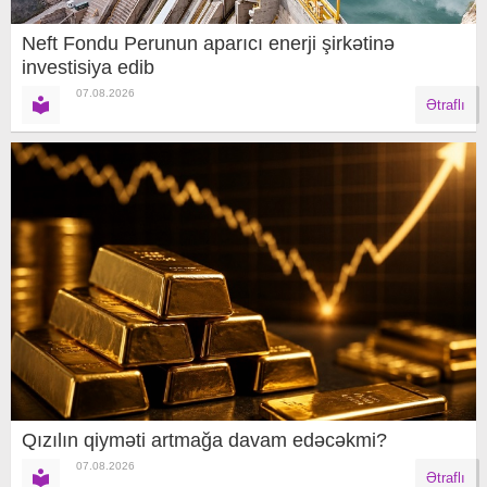
Neft Fondu Perunun aparıcı enerji şirkətinə
investisiya edib
07.08.2026
Ətraflı
Qızılın qiyməti artmağa davam edəcəkmi?
07.08.2026
Ətraflı