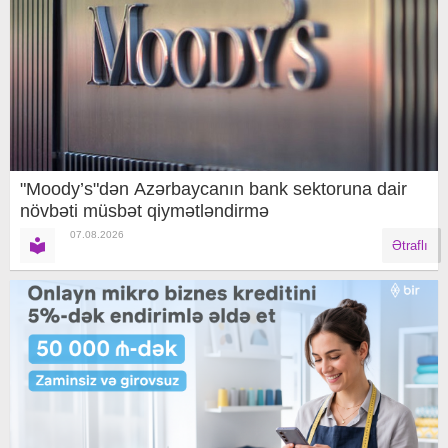
"Moody’s"dən Azərbaycanın bank sektoruna dair
növbəti müsbət qiymətləndirmə
07.08.2026
Ətraflı