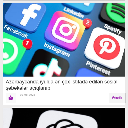
Azərbaycanda iyulda ən çox istifadə edilən sosial
şəbəkələr açıqlanıb
07.08.2026
Ətraflı