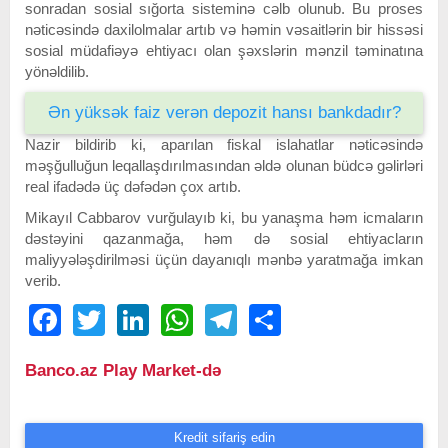
sonradan sosial sığorta sisteminə cəlb olunub. Bu proses
nəticəsində daxilolmalar artıb və həmin vəsaitlərin bir hissəsi
sosial müdafiəyə ehtiyacı olan şəxslərin mənzil təminatına
yönəldilib.
Ən yüksək faiz verən depozit hansı bankdadır?
Nazir bildirib ki, aparılan fiskal islahatlar nəticəsində
məşğulluğun leqallaşdırılmasından əldə olunan büdcə gəlirləri
real ifadədə üç dəfədən çox artıb.
Mikayıl Cabbarov vurğulayıb ki, bu yanaşma həm icmaların
dəstəyini qazanmağa, həm də sosial ehtiyacların
maliyyələşdirilməsi üçün dayanıqlı mənbə yaratmağa imkan
verib.
Facebook
Twitter
LinkedIn
WhatsApp
Telegram
Share
Banco.az Play Market-də
Kredit sifariş edin