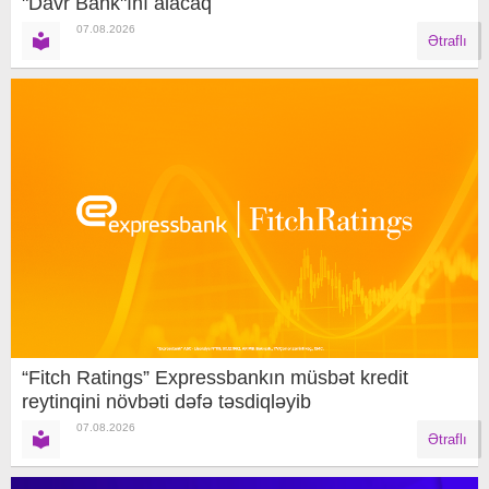
"Davr Bank"ını alacaq
07.08.2026
Ətraflı
“Fitch Ratings” Expressbankın müsbət kredit
reytinqini növbəti dəfə təsdiqləyib
07.08.2026
Ətraflı