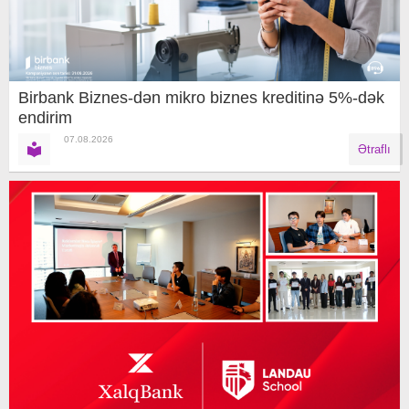
Birbank Biznes-dən mikro biznes kreditinə 5%-dək
endirim
07.08.2026
Ətraflı