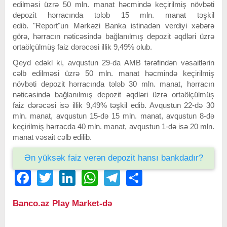
edilməsi üzrə 50 mln. manat həcmində keçirilmiş növbəti
depozit hərracında tələb 15 mln. manat təşkil
edib. "Report"un Mərkəzi Banka istinadən verdiyi xəbərə
görə, hərracın nəticəsində bağlanılmış depozit əqdləri üzrə
ortaölçülmüş faiz dərəcəsi illik 9,49% olub.
Qeyd edəkl ki, avqustun 29-da AMB tərəfindən vəsaitlərin
cəlb edilməsi üzrə 50 mln. manat həcmində keçirilmiş
növbəti depozit hərracında tələb 30 mln. manat, hərracın
nəticəsində bağlanılmış depozit əqdləri üzrə ortaölçülmüş
faiz dərəcəsi isə illik 9,49% təşkil edib. Avqustun 22-də 30
mln. manat, avqustun 15-də 15 mln. manat, avqustun 8-də
keçirilmiş hərracda 40 mln. manat, avqustun 1-də isə 20 mln.
manat vəsait cəlb edilib.
Ən yüksək faiz verən depozit hansı bankdadır?
Facebook
Twitter
LinkedIn
WhatsApp
Telegram
Share
Banco.az Play Market-də