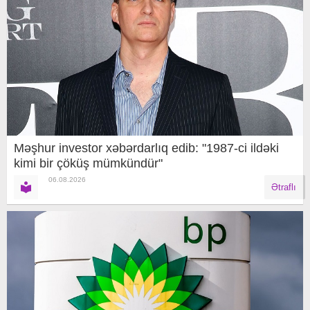
Məşhur investor xəbərdarlıq edib: "1987-ci ildəki
kimi bir çöküş mümkündür"
06.08.2026
Ətraflı