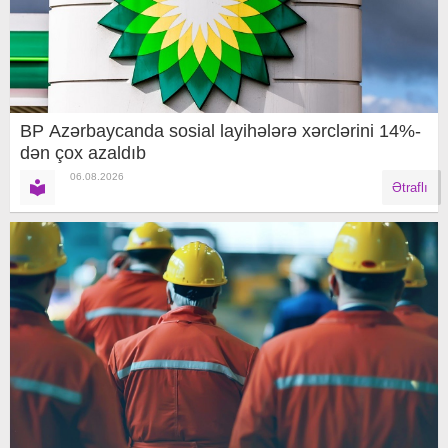
BP Azərbaycanda sosial layihələrə xərclərini 14%-
dən çox azaldıb
06.08.2026
Ətraflı