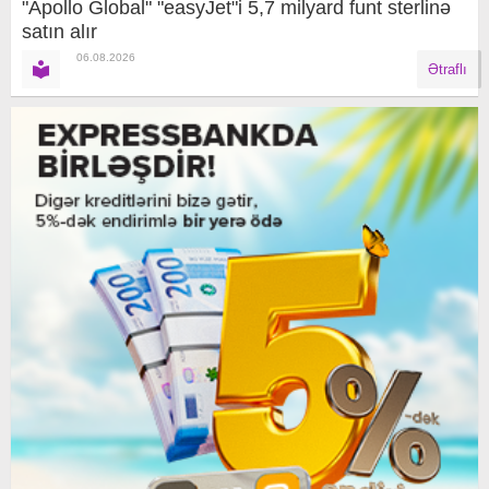
"Apollo Global" "easyJet"i 5,7 milyard funt sterlinə
satın alır
06.08.2026
Ətraflı