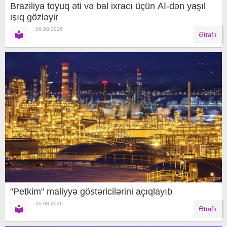
Braziliya toyuq əti və bal ixracı üçün Aİ-dən yaşıl
işıq gözləyir
06.08.2026
Ətraflı
"Petkim" maliyyə göstəricilərini açıqlayıb
06.08.2026
Ətraflı