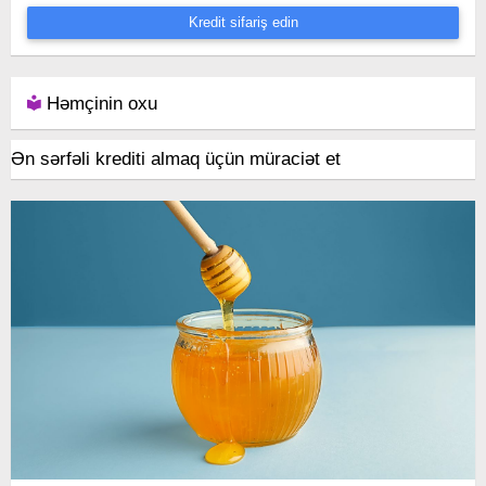
Kredit sifariş edin
Həmçinin oxu
Ən sərfəli krediti almaq üçün müraciət et