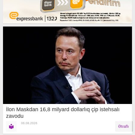
İlon Maskdan 16,8 milyard dollarlıq çip istehsalı
zavodu
06.08.2026
Ətraflı