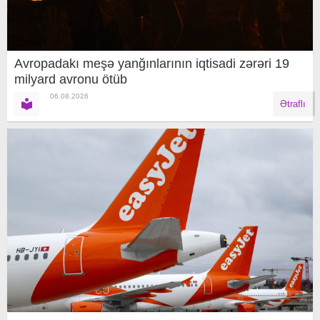
Avropadakı meşə yanğınlarının iqtisadi zərəri 19
milyard avronu ötüb
06.08.2026
Ətraflı