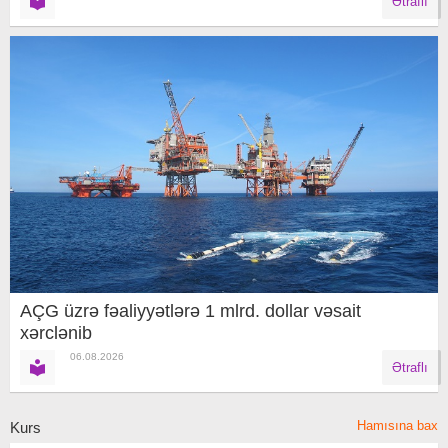
Ətraflı
AÇG üzrə fəaliyyətlərə 1 mlrd. dollar vəsait
xərclənib
06.08.2026
Ətraflı
Hamısına bax
Kurs