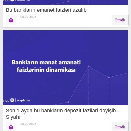
Bu bankların əmanət faizləri azalıb
06.08.2026
Ətraflı
Son 1 ayda bu bankların depozit faziləri dəyişib –
Siyahı
06.08.2026
Ətraflı