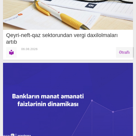
Qeyri-neft-qaz sektorundan vergi daxilolmaları
artıb
06.08.2026
Ətraflı