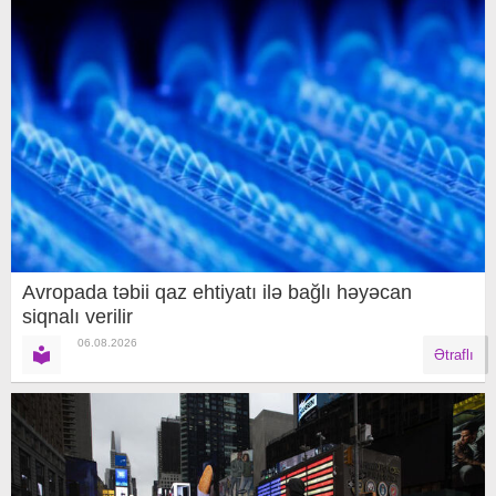
Avropada təbii qaz ehtiyatı ilə bağlı həyəcan
siqnalı verilir
06.08.2026
Ətraflı