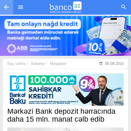
Skip to main content
Baş səhifə
Xəbərlər
Məqalələr
06.09.2016
Mərkəzi Bank depozit hərracında
daha 15 mln. manat cəlb edib