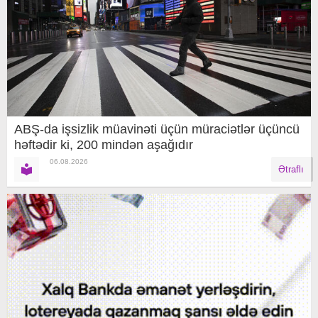
ABŞ-da işsizlik müavinəti üçün müraciətlər üçüncü
həftədir ki, 200 mindən aşağıdır
06.08.2026
Ətraflı